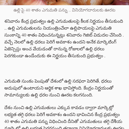
ఉల్లి పై 40 శాతం ఎగుమతి పన్ను .. వినియోగదారులకు ఊరట
శనివారం కేంద్ర ప్రభుత్వం ఉల్లి ఎగుమతులపై కీలక నిర్ణయం తీసుకుంది
.. ఉల్లి ఎగుమతులను నియంత్రించేలా ఉల్లిపాయలపై ఎగుమతి
సుంకాన్ని 40 శాతం విధించనున్నట్లు శనివారం గెజిట్ విడుదల చేసింది .
వచ్చే నెలలో ఉల్లి ధరలు పెరిగే అవకాశం ఉందని అనేక మార్కెటింగ్
ఏజెన్సిస్లు అంచ వేయడంతో రానున్న రోజులలో ఉల్లి ధరలు
పెరగకుండా ఉండేందుకు ఈ నిర్ణయం తీసుకుంది ప్రభుత్వం .
ఎగుమతి సుంకం పెంపుతో దేశంలో ఉల్లి సరఫరా పెరిగితే, ధరలు
అదుపులో ఉంటాయని ఆర్థిక శాఖ భావిస్తోంది. కేంద్రం నిర్ణయంతో
సామాన్యులకు ఉల్లి ధరల నుంచి ఊరట కలగనుంది.
దేశం నుంచి ఉల్లి ఎగుమతులు ఎక్కువ కావడం ద్వారా మార్కెట్లో
లభ్యత తగ్గి ధరలు పెరిగే అవకాశం ఉందని భావించిన కేంద్ర ప్రభుత్వం
40 శాతం ఎగుమతి పన్ను విధించింది దీనితో ఎగుమతులు తగ్గి దేశీయ
మార్కెట్లో ఉల్లి లభ్యత పెరగనుంది తద్వారా వినియోగదారులకు ఊరట