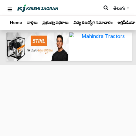
తెలుగు
Home
వార్తలు
ప్రభుత్వ పథకాలు
విద్య &ఉద్యోగ సమాచారం
అగ్రిపీడియా