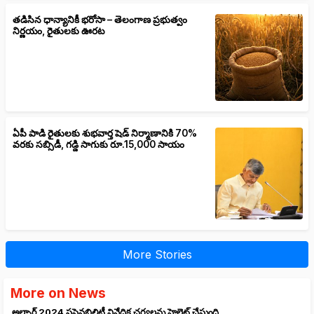
తడిసిన ధాన్యానికీ భరోసా – తెలంగాణ ప్రభుత్వం
నిర్ణయం, రైతులకు ఊరట
ఏపీ పాడి రైతులకు శుభవార్త షెడ్ నిర్మాణానికి 70%
వరకు సబ్సిడీ, గడ్డి సాగుకు రూ.15,000 సాయం
More Stories
More on News
అల్బాగ్ 2024 సస్టైనబిలిటీ నివేదిక చర్యలను హైలైట్ చేస్తుంది