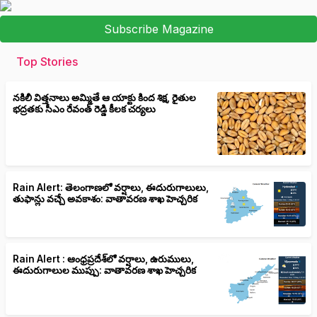
Subscribe Magazine
Top Stories
నకిలీ విత్తనాలు అమ్మితే ఆ యాక్టు కింద శిక్ష, రైతుల
భద్రతకు సీఎం రేవంత్ రెడ్డి కీలక చర్యలు
Rain Alert: తెలంగాణలో వర్షాలు, ఈదురుగాలులు,
తుఫాన్లు వచ్చే అవకాశం: వాతావరణ శాఖ హెచ్చరిక
Rain Alert : ఆంధ్రప్రదేశ్‌లో వర్షాలు, ఉరుములు,
ఈదురుగాలుల ముప్పు: వాతావరణ శాఖ హెచ్చరిక