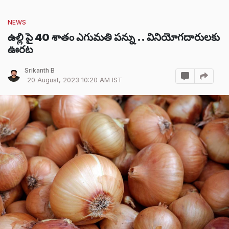
NEWS
ఉల్లి పై 40 శాతం ఎగుమతి పన్ను .. వినియోగదారులకు
ఊరట
Srikanth B
20 August, 2023 10:20 AM IST