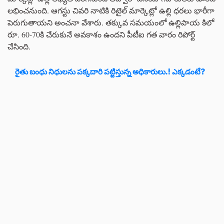
లభించనుంది. ఆగస్టు చివరి నాటికి రిటైల్ మార్కెట్లో ఉల్లి ధరలు భారీగా
పెరుగుతాయని అంచనా వేశారు. తక్కువ సమయంలో ఉల్లిపాయ కిలో
రూ. 60-70కి చేరుకునే అవకాశం ఉందని పీటీఐ గత వారం రిపోర్ట్
చేసింది.
రైతు బంధు నిధులను పక్కదారి పట్టిస్తున్న అధికారులు.! ఎక్కడంటే?