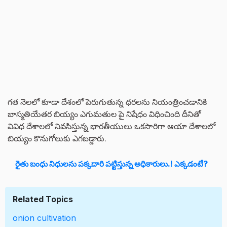
గత నెలలో కూడా దేశంలో పెరుగుతున్న ధరలను నియంత్రించడానికి
బాస్మతియేతర బియ్యం ఎగుమతుల పై నిషేధం విధించింది దీనితో
వివిధ దేశాలలో నివసిస్తున్న భారతీయులు ఒకసారిగా ఆయా దేశాలలో
బియ్యం కొనుగోలుకు ఎగబడ్డారు.
రైతు బంధు నిధులను పక్కదారి పట్టిస్తున్న అధికారులు.! ఎక్కడంటే?
Related Topics
onion cultivation