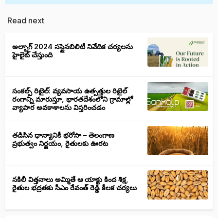
Read next
అల్బాగ్ 2024 సస్టైనబిలిటీ నివేదిక చర్యలను
హైలైట్ చేస్తుంది
సంకల్ప్ రిటైల్: వ్యవసాయ ఉత్పత్తుల రిటైల్
రంగాన్ని మారుస్తూ, భారతదేశంలోని గ్రామాల్లో
వ్యాపార అవకాశాలను విస్తరించడం
తడిసిన ధాన్యానికీ భరోసా – తెలంగాణ
ప్రభుత్వం నిర్ణయం, రైతులకు ఊరట
నకిలీ విత్తనాలు అమ్మితే ఆ యాక్టు కింద శిక్ష,
రైతుల భద్రతకు సీఎం రేవంత్ రెడ్డి కీలక చర్యలు