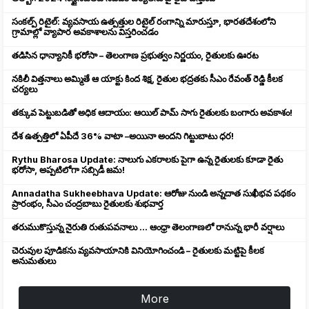
సంకల్ప్ రిటైల్: వ్యవసాయ ఉత్పత్తుల రిటైల్ రంగాన్ని మారుస్తూ, భారతదేశంలోని
గ్రామాల్లో వ్యాపార అవకాశాలను విస్తరించడం
తడిసిన ధాన్యానికీ భరోసా – తెలంగాణ ప్రభుత్వం నిర్ణయం, రైతులకు ఊరట
నకిలీ విత్తనాలు అమ్మితే ఆ యాక్టు కింద శిక్ష, రైతుల భద్రతకు సీఎం రేవంత్ రెడ్డి కీలక
చర్యలు
తక్కువ పెట్టుబడితో అధిక ఆదాయం: ఆయిల్ పామ్ సాగు రైతులకు బంగారు అవకాశం!
దేశ ఉత్పత్తిలో ఏపీదే 36% వాటా –అయినా అందని గిట్టుబాటు ధర!
Rythu Bharosa Update: నాలుగు ఎకరాలకు పైగా ఉన్న రైతులకు కూడా రైతు
భరోసా, అప్పటిలోగా సబ్సిడీ జమ!
Annadatha Sukheebhava Update: ఆరోజు నుండి అన్నదాత సుఖీభవ పథకం
ప్రారంభం, సీఎం చంద్రబాబు రైతులకు శుభవార్త
తరుముకొస్తున్న నైరుతి రుతుపవనాలు ... ఆంధ్రా తెలంగాణలో రానున్న భారీ వర్షాలు
చెరువుల పూడికను వ్యవసాయానికి వినియోగించండి – రైతులకు మట్టిపై కీలక
అనుమతులు
More