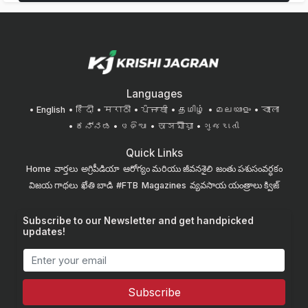
Languages
English
हिंदी
मराठी
ਪੰਜਾਬੀ
தமிழ்
മലയാളം
বাংলা
ಕನ್ನಡ
ଓଡିଆ
অসমীয়া
ગુજરાતી
Quick Links
Home
వార్తలు
అగ్రిపీడియా
ఆరోగ్యం మరియు జీవనశైలి
జంతు పశుసంవర్ధకం
విజయ గాథలు
ఖేతి బాడి
#FTB
Magazines
వ్యవసాయ యంత్రాలు
క్విజ్
Subscribe to our Newsletter and get handpicked
updates!
Subscribe