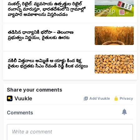
సంకల్ప్ రిటైల్: వ్యవసాయ ఉత్పత్తుల రిటైల్
రంగాన్ని మారుస్తూ, భారతదేశంలోని గ్రామాల్లో
వ్యాపార అవకాశాలను విస్తరించడం
తడిసిన ధాన్యానికీ భరోసా – తెలంగాణ
ప్రభుత్వం నిర్ణయం, రైతులకు ఊరట
నకిలీ విత్తనాలు అమ్మితే ఆ యాక్టు కింద శిక్ష,
రైతుల భద్రతకు సీఎం రేవంత్ రెడ్డి కీలక చర్యలు
Share your comments