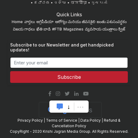
ಕನ್ನಡ
ଓଡିଆ
অসমীয়া
ગુજરાતી
Quick Links
Home
వార్తలు
అగ్రిపీడియా
ఆరోగ్యం మరియు జీవనశైలి
జంతు పశుసంవర్ధకం
విజయ గాథలు
ఖేతి బాడి
#FTB
Magazines
వ్యవసాయ యంత్రాలు
క్విజ్
Subscribe to our Newsletter and get handpicked
updates!
Subscribe
Privacy Policy
|
Terms of Service
|
Data Policy
|
Refund &
Cancellation Policy
CopyRight - 2020 Krishi Jagran Media Group. All Rights Reserved.