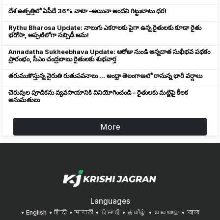
దేశ ఉత్పత్తిలో ఏపీదే 36% వాటా –అయినా అందని గిట్టుబాటు ధర!
Rythu Bharosa Update: నాలుగు ఎకరాలకు పైగా ఉన్న రైతులకు కూడా రైతు
భరోసా, అప్పటిలోగా సబ్సిడీ జమ!
Annadatha Sukheebhava Update: ఆరోజు నుండి అన్నదాత సుఖీభవ పథకం
ప్రారంభం, సీఎం చంద్రబాబు రైతులకు శుభవార్త
తరుముకొస్తున్న నైరుతి రుతుపవనాలు ... ఆంధ్రా తెలంగాణలో రానున్న భారీ వర్షాలు
చెరువుల పూడికను వ్యవసాయానికి వినియోగించండి – రైతులకు మట్టిపై కీలక
అనుమతులు
More
Languages
English
हिंदी
मराठी
ਪੰਜਾਬੀ
தமிழ்
മലയാളം
বাংলা