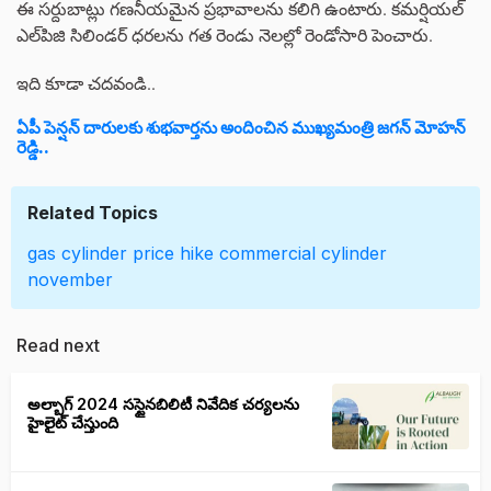
ఈ సర్దుబాట్లు గణనీయమైన ప్రభావాలను కలిగి ఉంటారు. కమర్షియల్
ఎల్‌పిజి సిలిండర్ ధరలను గత రెండు నెలల్లో రెండోసారి పెంచారు.
ఇది కూడా చదవండి..
ఏపీ పెన్షన్ దారులకు శుభవార్తను అందించిన ముఖ్యమంత్రి జగన్ మోహన్
రెడ్డి..
Related Topics
gas cylinder
price hike
commercial cylinder
november
Read next
అల్బాగ్ 2024 సస్టైనబిలిటీ నివేదిక చర్యలను
హైలైట్ చేస్తుంది