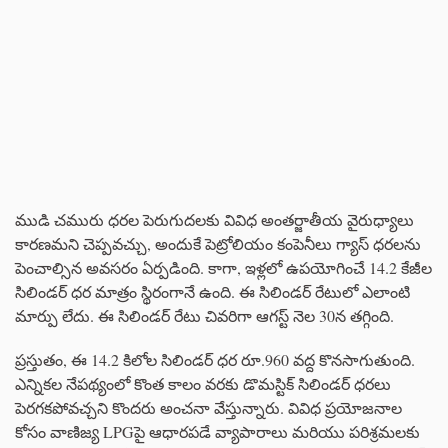
ముడి చమురు ధరల పెరుగుదలకు వివిధ అంతర్జాతీయ వైరుధ్యాలు
కారణమని చెప్పవచ్చు, అందుకే పెట్రోలియం కంపెనీలు గ్యాస్ ధరలను
పెంచాల్సిన అవసరం ఏర్పడింది. కాగా, ఇళ్లలో ఉపయోగించే 14.2 కేజీల
సిలిండర్ ధర మాత్రం స్థిరంగానే ఉంది. ఈ సిలిండర్ రేటులో ఎలాంటి
మార్పు లేదు. ఈ సిలిండర్ రేటు చివరిగా ఆగస్ట్ నెల 30న తగ్గింది.
ప్రస్తుతం, ఈ 14.2 కిలోల సిలిండర్ ధర రూ.960 వద్ద కొనసాగుతుంది.
ఎన్నికల నేపథ్యంలో కొంత కాలం వరకు డొమస్టిక్ సిలిండర్ ధరలు
పెరగకపోవచ్చని కొందరు అంచనా వేస్తున్నారు. వివిధ ప్రయోజనాల
కోసం వాణిజ్య LPGపై ఆధారపడే వ్యాపారాలు మరియు పరిశ్రమలకు