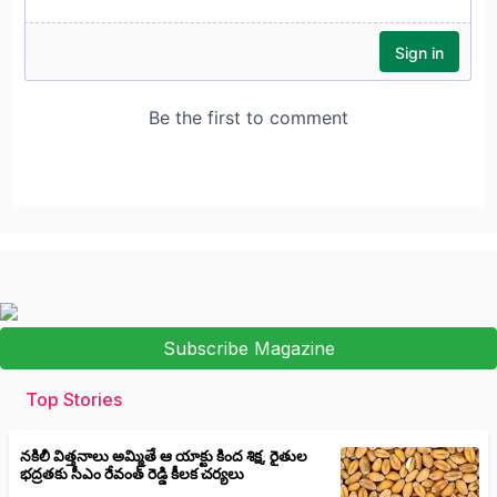
Subscribe Magazine
Top Stories
నకిలీ విత్తనాలు అమ్మితే ఆ యాక్టు కింద శిక్ష, రైతుల
భద్రతకు సీఎం రేవంత్ రెడ్డి కీలక చర్యలు