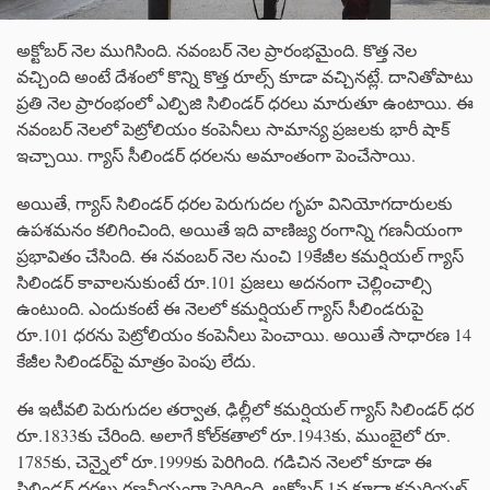
అక్టోబర్ నెల ముగిసింది. నవంబర్ నెల ప్రారంభమైంది. కొత్త నెల
వచ్చింది అంటే దేశంలో కొన్ని కొత్త రూల్స్ కూడా వచ్చినట్లే. దానితోపాటు
ప్రతి నెల ప్రారంభంలో ఎల్పిజి సిలిండర్ ధరలు మారుతూ ఉంటాయి. ఈ
నవంబర్ నెలలో పెట్రోలియం కంపెనీలు సామాన్య ప్రజలకు భారీ షాక్
ఇచ్చాయి. గ్యాస్ సీలిండర్ ధరలను అమాంతంగా పెంచేసాయి.
అయితే, గ్యాస్ సిలిండర్ ధరల పెరుగుదల గృహ వినియోగదారులకు
ఉపశమనం కలిగించింది, అయితే ఇది వాణిజ్య రంగాన్ని గణనీయంగా
ప్రభావితం చేసింది. ఈ నవంబర్ నెల నుంచి 19కేజీల కమర్షియల్ గ్యాస్
సిలిండర్ కావాలనుకుంటే రూ.101 ప్రజలు అదనంగా చెల్లించాల్సి
ఉంటుంది. ఎందుకంటే ఈ నెలలో కమర్షియల్ గ్యాస్ సీలిండరుపై
రూ.101 ధరను పెట్రోలియం కంపెనీలు పెంచాయి. అయితే సాధారణ 14
కేజీల సిలిండర్‌పై మాత్రం పెంపు లేదు.
ఈ ఇటీవలి పెరుగుదల తర్వాత, ఢిల్లీలో కమర్షియల్ గ్యాస్ సిలిండర్ ధర
రూ.1833కు చేరింది. అలాగే కోల్‌కతాలో రూ.1943కు, ముంబైలో రూ.
1785కు, చెన్నైలో రూ.1999కు పెరిగింది. గడిచిన నెలలో కూడా ఈ
సిలిండర్ ధరలు గణనీయంగా పెరిగింది. అక్టోబర్ 1న కూడా కమర్షియల్