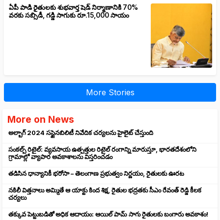
ఏపీ పాడి రైతులకు శుభవార్త షెడ్ నిర్మాణానికి 70%
వరకు సబ్సిడీ, గడ్డి సాగుకు రూ.15,000 సాయం
More Stories
More on News
అల్బాగ్ 2024 సస్టైనబిలిటీ నివేదిక చర్యలను హైలైట్ చేస్తుంది
సంకల్ప్ రిటైల్: వ్యవసాయ ఉత్పత్తుల రిటైల్ రంగాన్ని మారుస్తూ, భారతదేశంలోని
గ్రామాల్లో వ్యాపార అవకాశాలను విస్తరించడం
తడిసిన ధాన్యానికీ భరోసా – తెలంగాణ ప్రభుత్వం నిర్ణయం, రైతులకు ఊరట
నకిలీ విత్తనాలు అమ్మితే ఆ యాక్టు కింద శిక్ష, రైతుల భద్రతకు సీఎం రేవంత్ రెడ్డి కీలక
చర్యలు
తక్కువ పెట్టుబడితో అధిక ఆదాయం: ఆయిల్ పామ్ సాగు రైతులకు బంగారు అవకాశం!