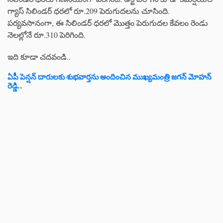
గ్యాస్ సిలిండర్ ధరలో రూ.209 పెరుగుదలను చూసింది.
పర్యవసానంగా, ఈ సిలిండర్ ధరలో మొత్తం పెరుగుదల కేవలం రెండు
నెలల్లోనే రూ.310 పెరిగింది.
ఇది కూడా చదవండి..
ఏపీ పెన్షన్ దారులకు శుభవార్తను అందించిన ముఖ్యమంత్రి జగన్ మోహన్
రెడ్డి..