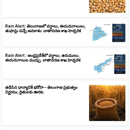
Rain Alert: తెలంగాణలో వర్షాలు, ఈదురుగాలులు,
తుఫాన్లు వచ్చే అవకాశం: వాతావరణ శాఖ హెచ్చరిక
Rain Alert : ఆంధ్రప్రదేశ్‌లో వర్షాలు, ఉరుములు,
ఈదురుగాలుల ముప్పు: వాతావరణ శాఖ హెచ్చరిక
తడిసిన ధాన్యానికీ భరోసా – తెలంగాణ ప్రభుత్వం
నిర్ణయం, రైతులకు ఊరట