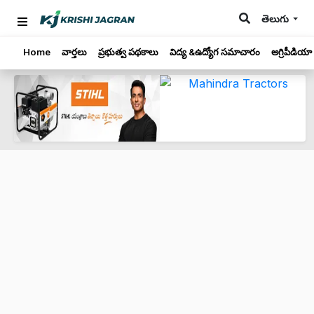
తెలుగు
Home
వార్తలు
ప్రభుత్వ పథకాలు
విద్య &ఉద్యోగ సమాచారం
అగ్రిపీడియా