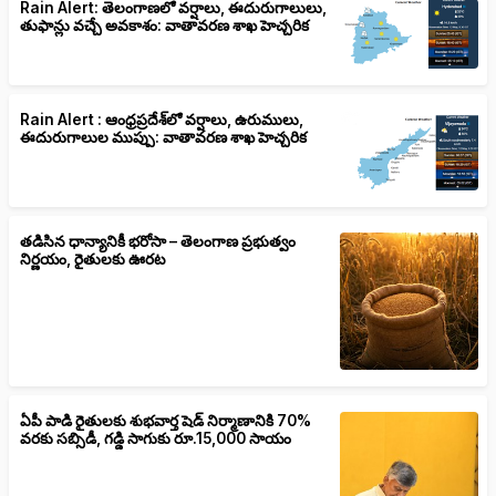
Rain Alert: తెలంగాణలో వర్షాలు, ఈదురుగాలులు,
తుఫాన్లు వచ్చే అవకాశం: వాతావరణ శాఖ హెచ్చరిక
Rain Alert : ఆంధ్రప్రదేశ్‌లో వర్షాలు, ఉరుములు,
ఈదురుగాలుల ముప్పు: వాతావరణ శాఖ హెచ్చరిక
తడిసిన ధాన్యానికీ భరోసా – తెలంగాణ ప్రభుత్వం
నిర్ణయం, రైతులకు ఊరట
ఏపీ పాడి రైతులకు శుభవార్త షెడ్ నిర్మాణానికి 70%
వరకు సబ్సిడీ, గడ్డి సాగుకు రూ.15,000 సాయం