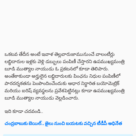
ఒకటవ తేదీన అంటే ఇవాళ తెల్లవారుజామునుంచే వాలంటీర్లు
లబ్ధిదారుల ఇళ్లకు వెళ్లి డబ్బులు పంపిణీ చేస్తారని ఉపముఖ్యమంత్రి
బూడి ముత్యాల నాయుడు ఓ ప్రకటనలో కూడా తెలిపారు.
అంతేకాకుండా అర్హులైన లబ్ధిదారులకు పింఛను నిధుల పంపిణీలో
పారదర్శకతను పెంపొందించేందుకు ఆధార నిర్ధారిత బయోమెట్రిక్
మరియు ఐరిష్ వ్యవస్థలను ప్రవేశపెట్టినట్లు కూడా ఉపముఖ్యమంత్రి
బూడి ముత్యాల నాయుడు వెల్లడించారు.
ఇది కూడా చదవండి..
చంద్రబాబుకు బెయిల్.. జైలు నుంచి బయటకు వచ్చిన టీడీపీ అధినేత