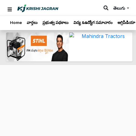
తెలుగు
Home
వార్తలు
ప్రభుత్వ పథకాలు
విద్య &ఉద్యోగ సమాచారం
అగ్రిపీడియా