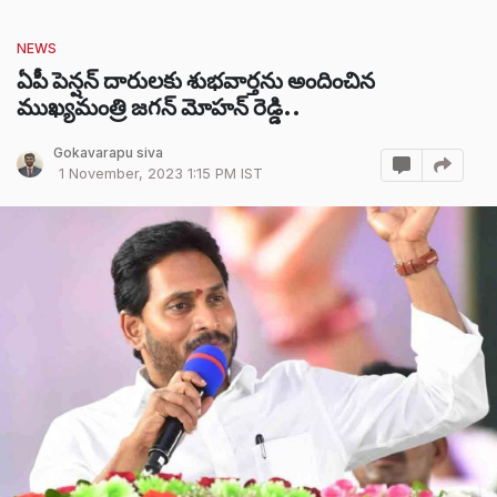
NEWS
ఏపీ పెన్షన్ దారులకు శుభవార్తను అందించిన
ముఖ్యమంత్రి జగన్ మోహన్ రెడ్డి..
Gokavarapu siva
1 November, 2023 1:15 PM IST