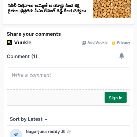
నకిలీ విత్తనాలు అమ్మితే ఆ యాక్టు కింద శిక్ష,
రైతుల భద్రతకు సీఎం రేవంత్ రెడ్డి కీలక చర్యలు
Share your comments