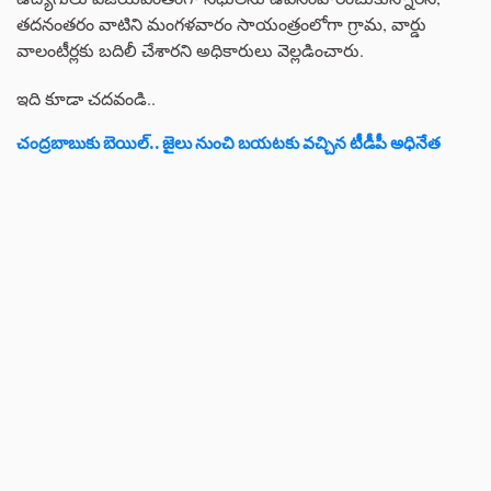
తదనంతరం వాటిని మంగళవారం సాయంత్రంలోగా గ్రామ, వార్డు
వాలంటీర్లకు బదిలీ చేశారని అధికారులు వెల్లడించారు.
ఇది కూడా చదవండి..
చంద్రబాబుకు బెయిల్.. జైలు నుంచి బయటకు వచ్చిన టీడీపీ అధినేత