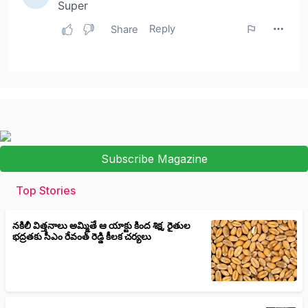
Subscribe Magazine
Top Stories
నకిలీ విత్తనాలు అమ్మితే ఆ యాక్టు కింద శిక్ష, రైతుల
భద్రతకు సీఎం రేవంత్ రెడ్డి కీలక చర్యలు