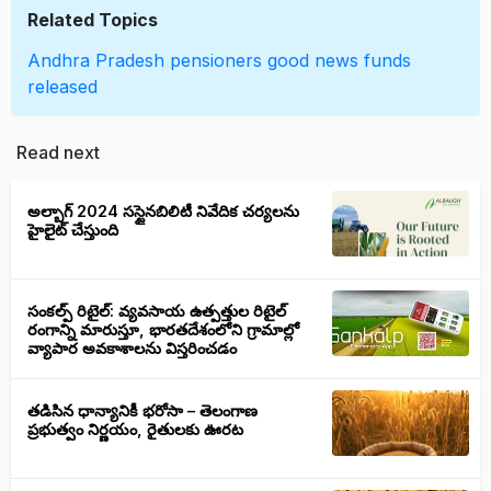
Related Topics
Andhra Pradesh
pensioners
good news
funds
released
Read next
అల్బాగ్ 2024 సస్టైనబిలిటీ నివేదిక చర్యలను
హైలైట్ చేస్తుంది
సంకల్ప్ రిటైల్: వ్యవసాయ ఉత్పత్తుల రిటైల్
రంగాన్ని మారుస్తూ, భారతదేశంలోని గ్రామాల్లో
వ్యాపార అవకాశాలను విస్తరించడం
తడిసిన ధాన్యానికీ భరోసా – తెలంగాణ
ప్రభుత్వం నిర్ణయం, రైతులకు ఊరట