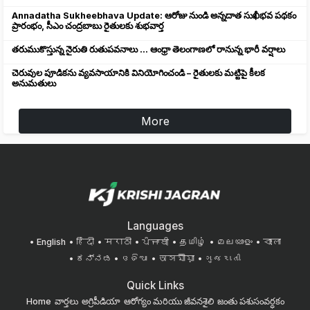
Annadatha Sukheebhava Update: ఆరోజు నుండి అన్నదాత సుఖీభవ పథకం
ప్రారంభం, సీఎం చంద్రబాబు రైతులకు శుభవార్త
తరుముకొస్తున్న నైరుతి రుతుపవనాలు ... ఆంధ్రా తెలంగాణలో రానున్న భారీ వర్షాలు
చెరువుల పూడికను వ్యవసాయానికి వినియోగించండి – రైతులకు మట్టిపై కీలక
అనుమతులు
More
Languages
English
हिंदी
मराठी
ਪੰਜਾਬੀ
தமிழ்
മലയാളം
বাংলা
ಕನ್ನಡ
ଓଡିଆ
অসমীয়া
ગુજરાતી
Quick Links
Home
వార్తలు
అగ్రిపీడియా
ఆరోగ్యం మరియు జీవనశైలి
జంతు పశుసంవర్ధకం