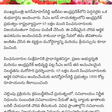
ముఖ్యమంత్రి జగన్‌మోహన్‌రెడ్డి ఇటీవల ఆంధ్రప్రదేశ్‌లోని పెన్షనర్లకు ఒక
శుభవార్తను అందించారు. సిఎం జగన్ నాయకత్వంలోని ఆంధ్రప్రదేశ్
ప్రభుత్వం రాష్ట్రవ్యాప్తంగా 65 లక్షల మంది పింఛనుదారులకు
విజయవంతంగా నిధులు పంపిణీ చేసింది. ఈ విశేషమైన చొరవ ఆర్థిక
ఉపశమనం అందించడమే కాకుండా రాష్ట్ర సేవలో తమ జీవితాలను
అంకితం చేసిన ఈ వ్యక్తుల మనోధైర్యాన్ని మరియు శ్రేయస్సును కూడా
పెంచింది.
పింఛనుదారుల సంక్షేమానికి ప్రాధాన్యతనిస్తూ, ప్రజల అభ్యున్నతి
మరియు ఆంధ్రప్రదేశ్ అభివృద్ధి పట్ల సీఎం జగన్ తన అచంచలమైన
నిబద్ధతను మరోసారి ప్రదర్శించారు. 65 లక్షల మంది పింఛనుదారులకు
ఆర్థిక సహాయం అందించేందుకు జగన్మోహన్‌రెడ్డి ప్రభుత్వం 1800 కోట్ల
రూపాయలను కేటాయించింది.
చెల్లింపు ప్రక్రియను క్రమబద్ధీకరించే ప్రయత్నంలో, సచివాలయం నిర్ణీత
నిధులను సంబంధిత సచివాలయాల పేరుతో ఉన్న బ్యాంకు ఖాతాలకు
బదిలీ చేయడానికి చొరవ తీసుకుంది. వివిధ ప్రాంతాల్లోని సచివాలయ
ఉద్యోగులు విజయవంతంగా నిధులను ఉపసంహరించుకున్నారని,