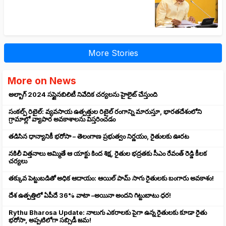
More Stories
More on News
అల్బాగ్ 2024 సస్టైనబిలిటీ నివేదిక చర్యలను హైలైట్ చేస్తుంది
సంకల్ప్ రిటైల్: వ్యవసాయ ఉత్పత్తుల రిటైల్ రంగాన్ని మారుస్తూ, భారతదేశంలోని
గ్రామాల్లో వ్యాపార అవకాశాలను విస్తరించడం
తడిసిన ధాన్యానికీ భరోసా – తెలంగాణ ప్రభుత్వం నిర్ణయం, రైతులకు ఊరట
నకిలీ విత్తనాలు అమ్మితే ఆ యాక్టు కింద శిక్ష, రైతుల భద్రతకు సీఎం రేవంత్ రెడ్డి కీలక
చర్యలు
తక్కువ పెట్టుబడితో అధిక ఆదాయం: ఆయిల్ పామ్ సాగు రైతులకు బంగారు అవకాశం!
దేశ ఉత్పత్తిలో ఏపీదే 36% వాటా –అయినా అందని గిట్టుబాటు ధర!
Rythu Bharosa Update: నాలుగు ఎకరాలకు పైగా ఉన్న రైతులకు కూడా రైతు
భరోసా, అప్పటిలోగా సబ్సిడీ జమ!