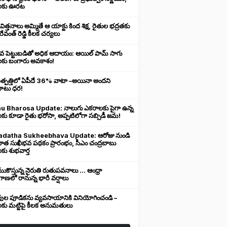
లకు ఊరట
 విత్తనాలు అమ్మితే ఆ యాక్టు కింద శిక్ష, రైతుల భద్రతకు
రేవంత్ రెడ్డి కీలక చర్యలు
ువ పెట్టుబడితో అధిక ఆదాయం: ఆయిల్ పామ్ సాగు
లకు బంగారు అవకాశం!
ఉత్పత్తిలో ఏపీదే 36% వాటా –అయినా అందని
ుబాటు ధర!
u Bharosa Update: నాలుగు ఎకరాలకు పైగా ఉన్న
కు కూడా రైతు భరోసా, అప్పటిలోగా సబ్సిడీ జమ!
datha Sukheebhava Update: ఆరోజు నుండి
దాత సుఖీభవ పథకం ప్రారంభం, సీఎం చంద్రబాబు
కు శుభవార్త
కొస్తున్న నైరుతి రుతుపవనాలు ... ఆంధ్రా
ాణలో రానున్న భారీ వర్షాలు
వుల పూడికను వ్యవసాయానికి వినియోగించండి –
లకు మట్టిపై కీలక అనుమతులు