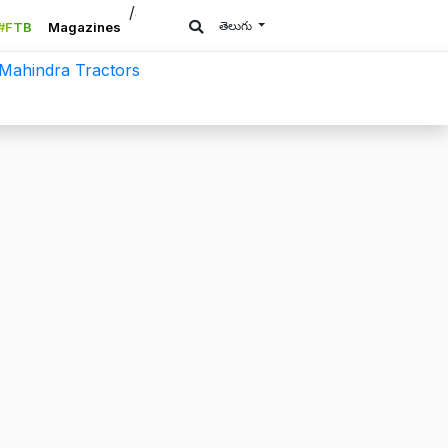
/a>
తెలుగు
#FTB
Magazines