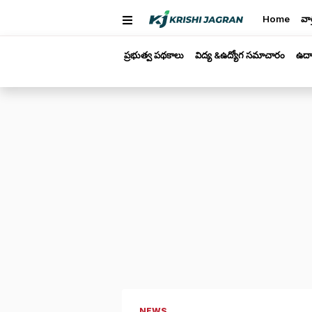
Home
వార
ప్రభుత్వ పథకాలు
విద్య &ఉద్యోగ సమాచారం
ఉద్
NEWS