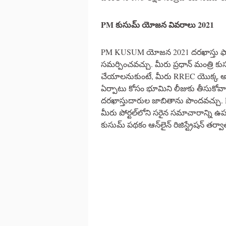
PM కుసుమ్ యోజన వివరాలు 2021
PM KUSUM యోజన 2021 దరఖాస్తు ఫారమ్
సమర్పించవచ్చు. మీరు ప్రధాన్ మంత్రి 
చేయాలనుకుంటే, మీరు RREC యొక్క అధికారి
ఏర్పాటు కోసం భూమిని లీజుకు తీసుకోవ
దరఖాస్తుదారుల జాబితాను పొందవచ్చు
మీరు పోర్టల్‌లోని సరైన సమాచారాన్ని ఉ
కుసుమ్ పథకం ఆన్‌లైన్ రిజిస్ట్రేషన్ తర్వ