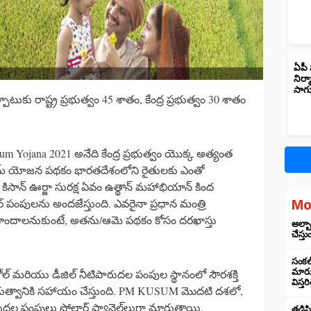
ఏపీ 
నిర్
సాగ
ుకు రాష్ట్ర ప్రభుత్వం 45 శాతం, కేంద్ర ప్రభుత్వం 30 శాతం
ojana 2021 అనేది కేంద్ర ప్రభుత్వం యొక్క అత్యంత
్ యోజన పథకం భారతదేశంలోని రైతులకు ఎంతో
ిసాన్ ఊర్జా సురక్ష ఏవం ఉత్థాన్ మహాభియాన్ కింద
ర్ పంపులను అందజేస్తుంది. ఎవరైనా ప్రధాన మంత్రి
Mo
ొందాలనుకుంటే, అతను/ఆమె పథకం కోసం దరఖాస్తు
అల్బా
చేస్తు
సంకల్
మారుస
్రోల్ మరియు డీజిల్ నీటిపారుదల పంపుల స్థానంలో సౌరశక్తి
విస్త
ర ప్రభుత్వానికి సహాయం చేస్తుంది. PM KUSUM మొదటి దశలో,
రుదల పంపులు సోలార్ ప్యానెల్‌లుగా మారుతాయి.
తడిసి