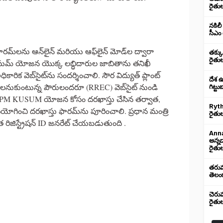
రైతు
నకిలీ
సీఎం 
‌లను ఆన్‌లైన్ మరియు ఆఫ్‌లైన్ మోడ్‌ల ద్వారా
తక్క
రైతు
కుసుమ్ యోజన యొక్క లబ్ధిదారుల జాబితాను తనిఖీ
క వెబ్‌సైట్‌ను సందర్శించాలి. సౌర విద్యుత్ ప్లాంట్
దేశ 
ాలనుకుంటున్న పౌరులందరూ (RREC) వెబ్‌సైట్ నుండి
గిట్ట
. PM KUSUM యోజన కోసం దరఖాస్తు చేసిన తర్వాత,
Ryth
పయోగించి దరఖాస్తు ఫారమ్‌ను పూరించాలి. ప్రధాన మంత్రి
రైతుల
ాత రిజిస్ట్రేషన్ ID జనరేట్ చేయబడుతుంది .
Anna
అన్న
రైతుల
తరుము
తెలంగ
చెరు
రైతు