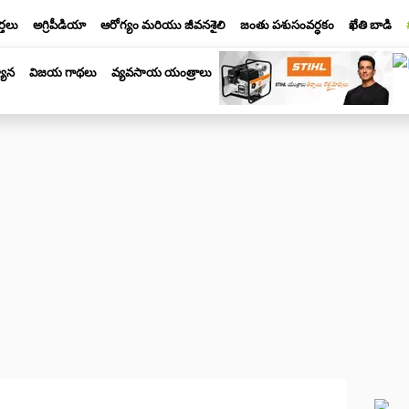
్తలు
అగ్రిపీడియా
ఆరోగ్యం మరియు జీవనశైలి
జంతు పశుసంవర్ధకం
ఖేతి బాడి
యాన
విజయ గాథలు
వ్యవసాయ యంత్రాలు