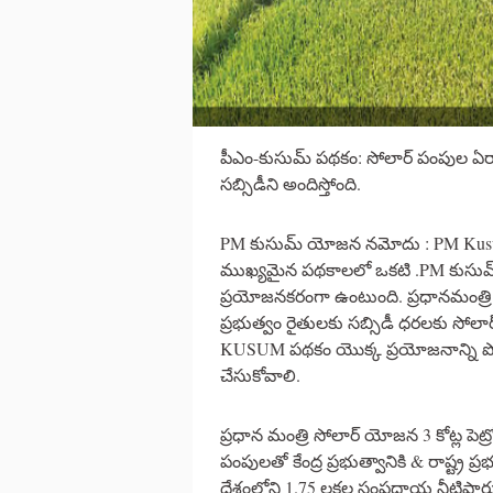
పీఎం-కుసుమ్ పథకం: సోలార్ పంపుల ఏర్పాట
సబ్సిడీని అందిస్తోంది.
PM కుసుమ్ యోజన నమోదు : PM Kusum Y
ముఖ్యమైన పథకాలలో ఒకటి .PM కుసుమ
ప్రయోజనకరంగా ఉంటుంది. ప్రధానమంత్రి క
ప్రభుత్వం రైతులకు సబ్సిడీ ధరలకు సోలా
KUSUM పథకం యొక్క ప్రయోజనాన్ని ప
చేసుకోవాలి.
ప్రధాన మంత్రి సోలార్ యోజన 3 కోట్ల పెట
పంపులతో కేంద్ర ప్రభుత్వానికి & రాష్ట్
దేశంలోని 1.75 లక్షల సంప్రదాయ నీటిపా