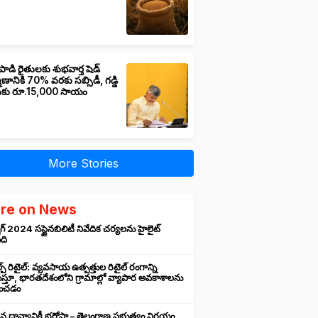
పాడి రైతులకు శుభవార్త షెడ్
మాణానికి 70% వరకు సబ్సిడీ, గడ్డి
ుకు రూ.15,000 సాయం
More Stories
re on News
గ్ 2024 సస్టైనబిలిటీ నివేదిక చర్యలను హైలైట్
ంది
ప్ రిటైల్: వ్యవసాయ ఉత్పత్తుల రిటైల్ రంగాన్ని
్తూ, భారతదేశంలోని గ్రామాల్లో వ్యాపార అవకాశాలను
రించడం
న ధాన్యానికీ భరోసా – తెలంగాణ ప్రభుత్వం నిర్ణయం,