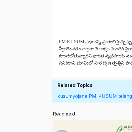
PM KUSUM పథకాన్ని ప్రారంభిస్తున్నప్
స్వీకరించడం ద్వారా 20 లక్షల మందికి పైగ
పొందబోతున్నారని భారత వ్యవసాయ మంత్రి 
పనికిరాని భూమిలో సౌరశక్తి ఉత్పత్తిని 
Related Topics
kusumyojana
PM-KUSUM
telan
Read next