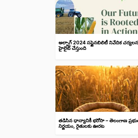
అల్బాగ్ 2024 సస్టైనబిలిటీ నివేదిక చర్యలన
హైలైట్ చేస్తుంది
తడిసిన ధాన్యానికీ భరోసా – తెలంగాణ ప్రభు
నిర్ణయం, రైతులకు ఊరట