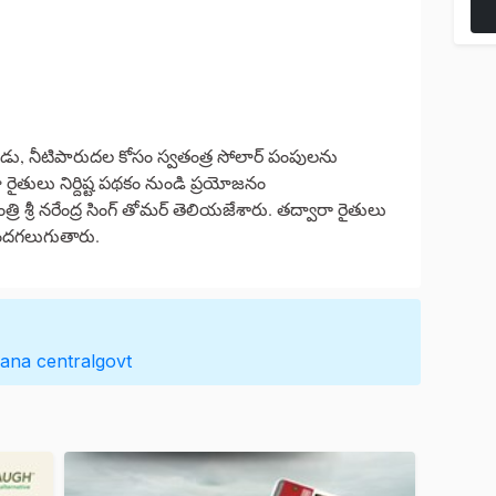
పుడు, నీటిపారుదల కోసం స్వతంత్ర సోలార్ పంపులను
ా రైతులు నిర్దిష్ట పథకం నుండి ప్రయోజనం
శ్రీ నరేంద్ర సింగ్ తోమర్ తెలియజేశారు. తద్వారా రైతులు
పొందగలుగుతారు.
gana
centralgovt