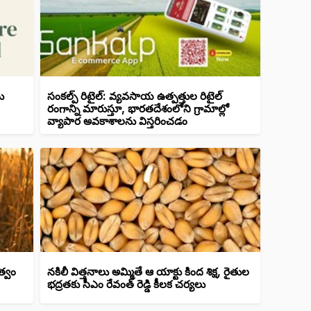
ు
సంకల్ప్ రిటైల్: వ్యవసాయ ఉత్పత్తుల రిటైల్
రంగాన్ని మారుస్తూ, భారతదేశంలోని గ్రామాల్లో
వ్యాపార అవకాశాలను విస్తరించడం
త్వం
నకిలీ విత్తనాలు అమ్మితే ఆ యాక్టు కింద శిక్ష, రైతుల
భద్రతకు సీఎం రేవంత్ రెడ్డి కీలక చర్యలు