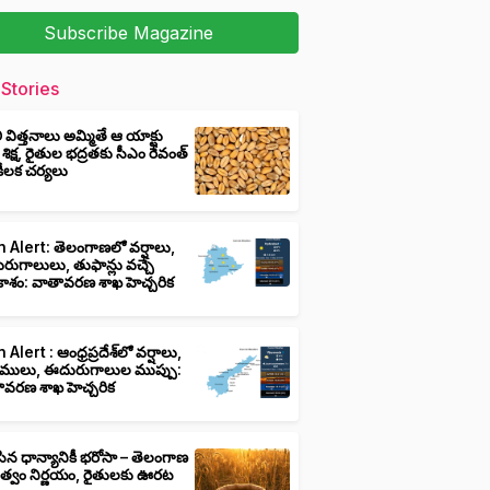
Subscribe Magazine
Stories
ీ విత్తనాలు అమ్మితే ఆ యాక్టు
 శిక్ష, రైతుల భద్రతకు సీఎం రేవంత్
ి కీలక చర్యలు
 Alert: తెలంగాణలో వర్షాలు,
ుగాలులు, తుఫాన్లు వచ్చే
ాశం: వాతావరణ శాఖ హెచ్చరిక
 Alert : ఆంధ్రప్రదేశ్‌లో వర్షాలు,
ములు, ఈదురుగాలుల ముప్పు:
ావరణ శాఖ హెచ్చరిక
ిన ధాన్యానికీ భరోసా – తెలంగాణ
ుత్వం నిర్ణయం, రైతులకు ఊరట