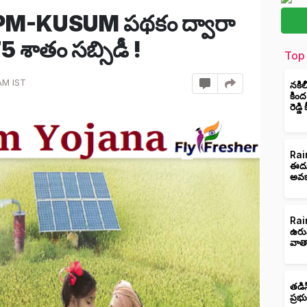
త !PM-KUSUM పథకం ద్వారా
5 శాతం సబ్సిడీ !
Top 
AM IST
నకిల
కింద
రెడ్డ
Rain
ఈదుర
అవక
Rain
ఉరు
వాత
తడిస
ప్రభ