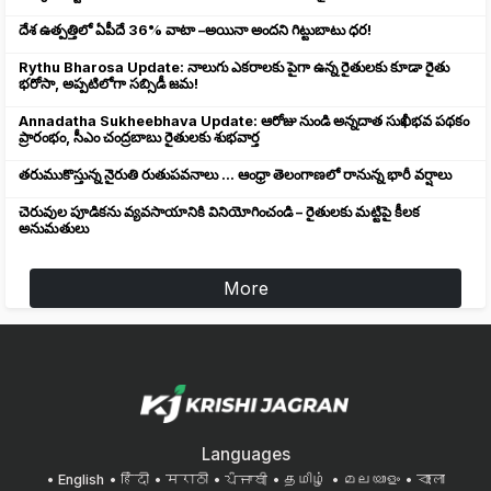
దేశ ఉత్పత్తిలో ఏపీదే 36% వాటా –అయినా అందని గిట్టుబాటు ధర!
Rythu Bharosa Update: నాలుగు ఎకరాలకు పైగా ఉన్న రైతులకు కూడా రైతు
భరోసా, అప్పటిలోగా సబ్సిడీ జమ!
Annadatha Sukheebhava Update: ఆరోజు నుండి అన్నదాత సుఖీభవ పథకం
ప్రారంభం, సీఎం చంద్రబాబు రైతులకు శుభవార్త
తరుముకొస్తున్న నైరుతి రుతుపవనాలు ... ఆంధ్రా తెలంగాణలో రానున్న భారీ వర్షాలు
చెరువుల పూడికను వ్యవసాయానికి వినియోగించండి – రైతులకు మట్టిపై కీలక
అనుమతులు
More
Languages
English
हिंदी
मराठी
ਪੰਜਾਬੀ
தமிழ்
മലയാളം
বাংলা