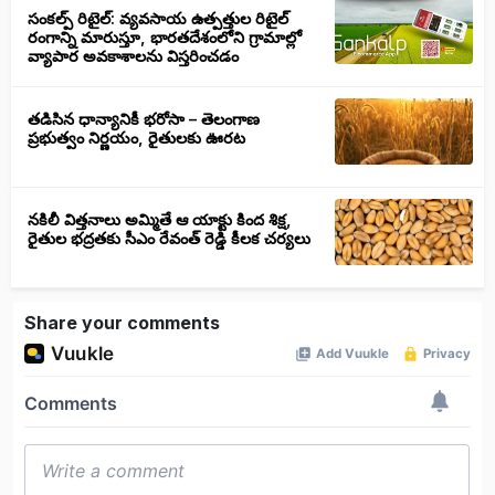
సంకల్ప్ రిటైల్: వ్యవసాయ ఉత్పత్తుల రిటైల్
రంగాన్ని మారుస్తూ, భారతదేశంలోని గ్రామాల్లో
వ్యాపార అవకాశాలను విస్తరించడం
తడిసిన ధాన్యానికీ భరోసా – తెలంగాణ
ప్రభుత్వం నిర్ణయం, రైతులకు ఊరట
నకిలీ విత్తనాలు అమ్మితే ఆ యాక్టు కింద శిక్ష,
రైతుల భద్రతకు సీఎం రేవంత్ రెడ్డి కీలక చర్యలు
Share your comments