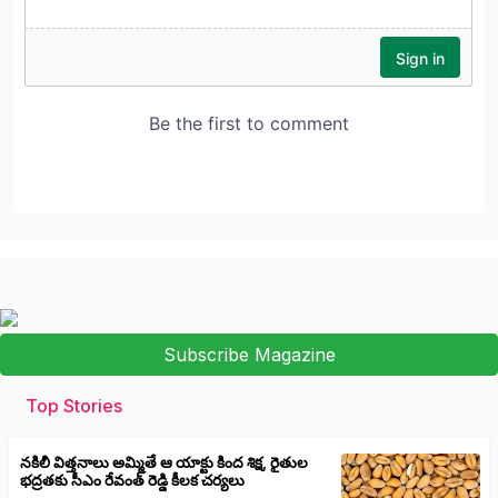
Subscribe Magazine
Top Stories
నకిలీ విత్తనాలు అమ్మితే ఆ యాక్టు కింద శిక్ష, రైతుల
భద్రతకు సీఎం రేవంత్ రెడ్డి కీలక చర్యలు