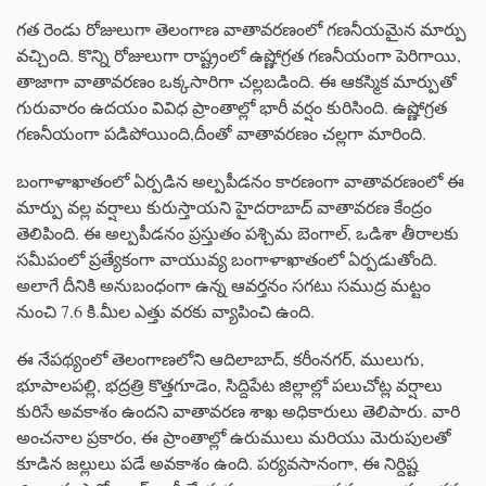
గత రెండు రోజులుగా తెలంగాణ వాతావరణంలో గణనీయమైన మార్పు
వచ్చింది. కొన్ని రోజులుగా రాష్ట్రంలో ఉష్ణోగ్రత గణనీయంగా పెరిగాయి,
తాజాగా వాతావరణం ఒక్కసారిగా చల్లబడింది. ఈ ఆకస్మిక మార్పుతో
గురువారం ఉదయం వివిధ ప్రాంతాల్లో భారీ వర్షం కురిసింది. ఉష్ణోగ్రత
గణనీయంగా పడిపోయింది,దీంతో వాతావరణం చల్లగా మారింది.
బంగాళాఖాతంలో ఏర్పడిన అల్పపీడనం కారణంగా వాతావరణంలో ఈ
మార్పు వల్ల వర్షాలు కురుస్తాయని హైదరాబాద్ వాతావరణ కేంద్రం
తెలిపింది. ఈ అల్పపీడనం ప్రస్తుతం పశ్చిమ బెంగాల్, ఒడిశా తీరాలకు
సమీపంలో ప్రత్యేకంగా వాయువ్య బంగాళాఖాతంలో ఏర్పడుతోంది.
అలాగే దీనికి అనుబంధంగా ఉన్న ఆవర్తనం సగటు సముద్ర మట్టం
నుంచి 7.6 కి.మీల ఎత్తు వరకు వ్యాపించి ఉంది.
ఈ నేపథ్యంలో తెలంగాణలోని ఆదిలాబాద్, కరీంనగర్, ములుగు,
భూపాలపల్లి, భద్రత్రి కొత్తగూడెం, సిద్దిపేట జిల్లాల్లో పలుచోట్ల వర్షాలు
కురిసే అవకాశం ఉందని వాతావరణ శాఖ అధికారులు తెలిపారు. వారి
అంచనాల ప్రకారం, ఈ ప్రాంతాల్లో ఉరుములు మరియు మెరుపులతో
కూడిన జల్లులు పడే అవకాశం ఉంది. పర్యవసానంగా, ఈ నిర్దిష్ట