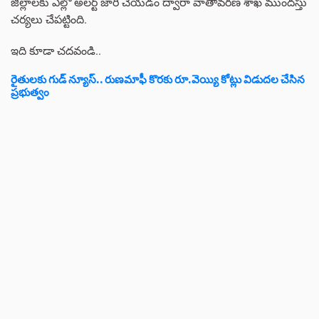
జిల్లాలకు ఎల్లో అలర్ట్ జారీ చేయడం ద్వారా వాతావరణ శాఖ ముందస్తు
చర్యలు చేపట్టింది.
ఇది కూడా చదవండి..
రైతులకు గుడ్ న్యూస్.. రుణమాఫీ కొరకు రూ.వెయ్యి కోట్లు విడుదల చేసిన
ప్రభుత్వం