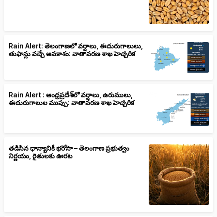
Rain Alert: తెలంగాణలో వర్షాలు, ఈదురుగాలులు,
తుఫాన్లు వచ్చే అవకాశం: వాతావరణ శాఖ హెచ్చరిక
Rain Alert : ఆంధ్రప్రదేశ్‌లో వర్షాలు, ఉరుములు,
ఈదురుగాలుల ముప్పు: వాతావరణ శాఖ హెచ్చరిక
తడిసిన ధాన్యానికీ భరోసా – తెలంగాణ ప్రభుత్వం
నిర్ణయం, రైతులకు ఊరట