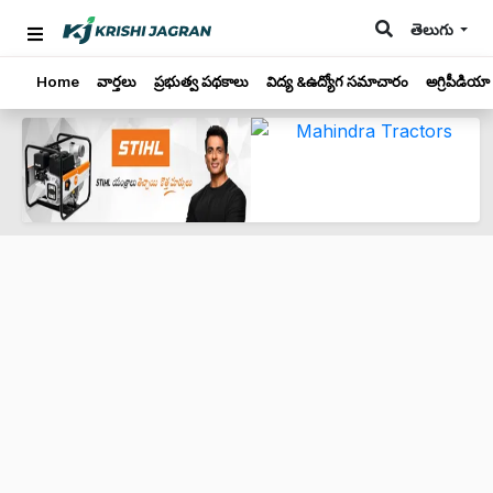
తెలుగు
Home
వార్తలు
ప్రభుత్వ పథకాలు
విద్య &ఉద్యోగ సమాచారం
అగ్రిపీడియా