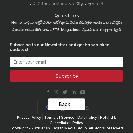
ಕನ್ನಡ
ଓଡିଆ
অসমীয়া
ગુજરાતી
Quick Links
Home
వార్తలు
అగ్రిపీడియా
ఆరోగ్యం మరియు జీవనశైలి
జంతు పశుసంవర్ధకం
విజయ గాథలు
ఖేతి బాడి
#FTB
Magazines
వ్యవసాయ యంత్రాలు
క్విజ్
Subscribe to our Newsletter and get handpicked
updates!
Subscribe
Back
Privacy Policy
|
Terms of Service
|
Data Policy
|
Refund &
Cancellation Policy
CopyRight - 2020 Krishi Jagran Media Group. All Rights Reserved.