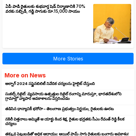
ఏపీ పాడి రైతులకు శుభవార్త షెడ్ నిర్మాణానికి 70%
వరకు సబ్సిడీ, గడ్డి సాగుకు రూ.15,000 సాయం
More Stories
More on News
అల్బాగ్ 2024 సస్టైనబిలిటీ నివేదిక చర్యలను హైలైట్ చేస్తుంది
సంకల్ప్ రిటైల్: వ్యవసాయ ఉత్పత్తుల రిటైల్ రంగాన్ని మారుస్తూ, భారతదేశంలోని
గ్రామాల్లో వ్యాపార అవకాశాలను విస్తరించడం
తడిసిన ధాన్యానికీ భరోసా – తెలంగాణ ప్రభుత్వం నిర్ణయం, రైతులకు ఊరట
నకిలీ విత్తనాలు అమ్మితే ఆ యాక్టు కింద శిక్ష, రైతుల భద్రతకు సీఎం రేవంత్ రెడ్డి కీలక
చర్యలు
తక్కువ పెట్టుబడితో అధిక ఆదాయం: ఆయిల్ పామ్ సాగు రైతులకు బంగారు అవకాశం!