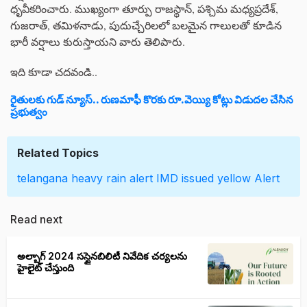
ధృవీకరించారు. ముఖ్యంగా తూర్పు రాజస్థాన్, పశ్చిమ మధ్యప్రదేశ్,
గుజరాత్, తమిళనాడు, పుదుచ్చేరిలలో బలమైన గాలులతో కూడిన
భారీ వర్షాలు కురుస్తాయని వారు తెలిపారు.
ఇది కూడా చదవండి..
రైతులకు గుడ్ న్యూస్.. రుణమాఫీ కొరకు రూ.వెయ్యి కోట్లు విడుదల చేసిన
ప్రభుత్వం
Related Topics
telangana
heavy rain alert
IMD issued yellow Alert
Read next
అల్బాగ్ 2024 సస్టైనబిలిటీ నివేదిక చర్యలను
హైలైట్ చేస్తుంది