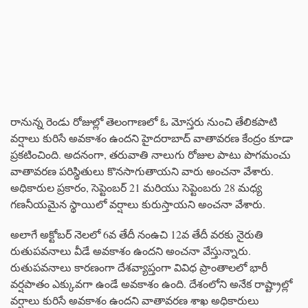
రానున్న రెండు రోజుల్లో తెలంగాణలో ఓ మోస్తరు నుంచి తేలికపాటి
వర్షాలు కురిసే అవకాశం ఉందని హైదరాబాద్ వాతావరణ కేంద్రం కూడా
ప్రకటించింది. అదనంగా, తరువాతి నాలుగు రోజుల పాటు పొగమంచు
వాతావరణ పరిస్థితులు కొనసాగుతాయని వారు అంచనా వేశారు.
అధికారుల ప్రకారం, సెప్టెంబర్ 21 మరియు సెప్టెంబరు 28 మధ్య
గణనీయమైన స్థాయిలో వర్షాలు కురుస్తాయని అంచనా వేశారు.
అలాగే అక్టోబర్‌ నెలలో 6వ తేదీ నంఉచి 12వ తేదీ వరకు నైరుతి
రుతుపవనాలు వీడే అవకాశం ఉందని అంచనా వేస్తున్నారు.
రుతుపవనాలు కారణంగా దేశవ్యాప్తంగా వివిధ ప్రాంతాలలో భారీ
వర్షపాతం ఎక్కువగా ఉండే అవకాశం ఉంది. దేశంలోని అనేక రాష్ట్రాల్లో
వర్షాలు కురిసే అవకాశం ఉందని వాతావరణ శాఖ అధికారులు