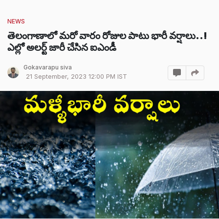
NEWS
తెలంగాణాలో మరో వారం రోజుల పాటు భారీ వర్షాలు..!
ఎల్లో అలర్ట్ జారీ చేసిన ఐఎండీ
Gokavarapu siva
21 September, 2023 12:00 PM IST