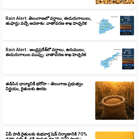
Rain Alert: తెలంగాణలో వర్షాలు, ఈదురుగాలులు,
తుఫాన్లు వచ్చే అవకాశం: వాతావరణ శాఖ హెచ్చరిక
Rain Alert : ఆంధ్రప్రదేశ్‌లో వర్షాలు, ఉరుములు,
ఈదురుగాలుల ముప్పు: వాతావరణ శాఖ హెచ్చరిక
తడిసిన ధాన్యానికీ భరోసా – తెలంగాణ ప్రభుత్వం
నిర్ణయం, రైతులకు ఊరట
ఏపీ పాడి రైతులకు శుభవార్త షెడ్ నిర్మాణానికి 70%