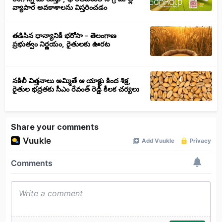
వ్యాపార అవకాశాలను విస్తరించడం
తడిసిన ధాన్యానికీ భరోసా – తెలంగాణ
ప్రభుత్వం నిర్ణయం, రైతులకు ఊరట
నకిలీ విత్తనాలు అమ్మితే ఆ యాక్టు కింద శిక్ష,
రైతుల భద్రతకు సీఎం రేవంత్ రెడ్డి కీలక చర్యలు
Share your comments