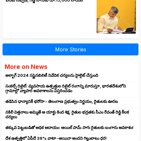
వరకు సబ్సిడీ, గడ్డి సాగుకు రూ.15,000 సాయం
More Stories
More on News
అల్బాగ్ 2024 సస్టైనబిలిటీ నివేదిక చర్యలను హైలైట్ చేస్తుంది
సంకల్ప్ రిటైల్: వ్యవసాయ ఉత్పత్తుల రిటైల్ రంగాన్ని మారుస్తూ, భారతదేశంలోని
గ్రామాల్లో వ్యాపార అవకాశాలను విస్తరించడం
తడిసిన ధాన్యానికీ భరోసా – తెలంగాణ ప్రభుత్వం నిర్ణయం, రైతులకు ఊరట
నకిలీ విత్తనాలు అమ్మితే ఆ యాక్టు కింద శిక్ష, రైతుల భద్రతకు సీఎం రేవంత్ రెడ్డి కీలక
చర్యలు
తక్కువ పెట్టుబడితో అధిక ఆదాయం: ఆయిల్ పామ్ సాగు రైతులకు బంగారు అవకాశం!
దేశ ఉత్పత్తిలో ఏపీదే 36% వాటా –అయినా అందని గిట్టుబాటు ధర!