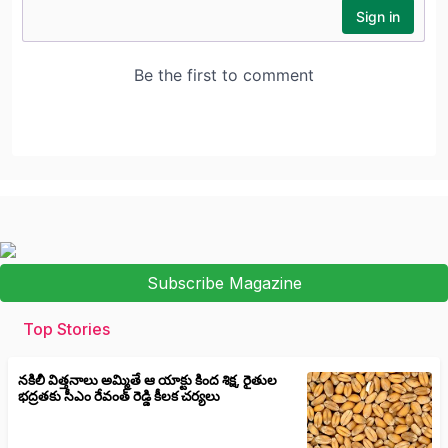
Subscribe Magazine
Top Stories
నకిలీ విత్తనాలు అమ్మితే ఆ యాక్టు కింద శిక్ష, రైతుల
భద్రతకు సీఎం రేవంత్ రెడ్డి కీలక చర్యలు