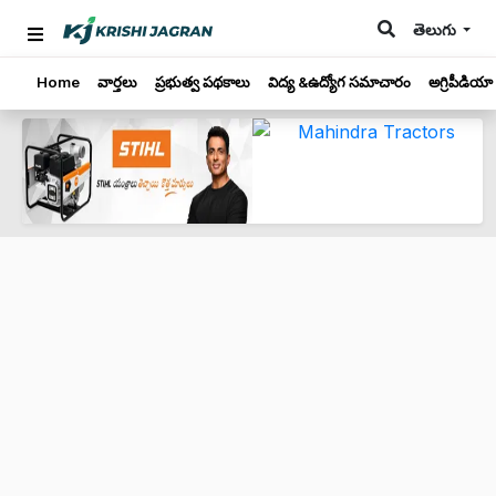
తెలుగు
Home
వార్తలు
ప్రభుత్వ పథకాలు
విద్య &ఉద్యోగ సమాచారం
అగ్రిపీడియా