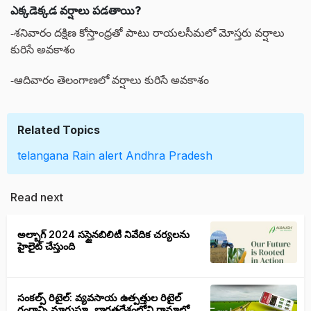
ఎక్కడెక్కడ వర్షాలు పడతాయి?
-శనివారం దక్షిణ కోస్తాంధ్రతో పాటు రాయలసీమలో మోస్తరు వర్షాలు
కురిసే అవకాశం
-ఆదివారం తెలంగాణలో వర్షాలు కురిసే అవకాశం
Related Topics
telangana
Rain alert
Andhra Pradesh
Read next
అల్బాగ్ 2024 సస్టైనబిలిటీ నివేదిక చర్యలను
హైలైట్ చేస్తుంది
సంకల్ప్ రిటైల్: వ్యవసాయ ఉత్పత్తుల రిటైల్
రంగాన్ని మారుస్తూ, భారతదేశంలోని గ్రామాల్లో