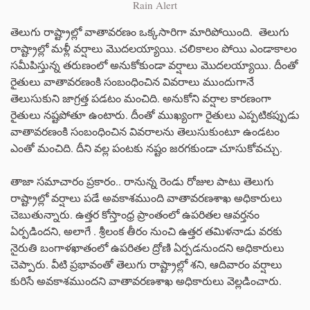
Rain Alert
తెలుగు రాష్ట్రాల్లో వాతావరణం ఒక్కసారిగా మారిపోయింది. తెలుగు
రాష్ట్రాల్లో మళ్లీ వర్షాలు మొదలయ్యాయి. చలికాలం పోయి ఎండాకాలం
సమీపిస్తున్న తరుణంలో అనుకోకుండా వర్షాలు మొదలయ్యాయి. దీంతో
రైతులు వాతావరణంకి సంబంధించిన వివరాలు ముందుగానే
తెలుసుకుని జాగ్రత్త పడటం మంచిది. అనుకోని వర్షాల కారణంగా
రైతులు నష్టపోతూ ఉంటారు. దీంతో ముఖ్యంగా రైతులు ఎప్పటికప్పుడు
వాతావరణంకి సంబంధించిన వివరాలను తెలుసుకుంటూ ఉండటం
ఎంతో మంచిది. దీని వల్ల పంటకు నష్టం జరగకుండా చూసుకోవచ్చు.
తాజా సమాచారం ప్రకారం.. రానున్న రెండు రోజుల పాటు తెలుగు
రాష్ట్రాల్లో వర్షాలు పడే అవకాశముంది వాతావరణశాఖ అధికారులు
చెబుతున్నారు. ఉత్తర కోస్తాంధ్ర ప్రాంతంలో ఉపరితల ఆవర్తనం
ఏర్పడిందని, అలాగే . శ్రీలంక తీరం నుంచి ఉత్తర తమిళనాడు వరకు
నైరుతి బంగాళఖాతంలో ఉపరితల ద్రోణి ఏర్పడనుందని అధికారులు
చెప్పారు. వీటి ప్రభావంతో తెలుగు రాష్ట్రాల్లో శని, ఆదివారం వర్షాలు
కురిసే అవకాశముందని వాతావరణశాఖ అధికారులు వెల్లడించారు.