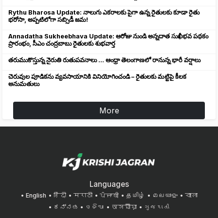
Rythu Bharosa Update: నాలుగు ఎకరాలకు పైగా ఉన్న రైతులకు కూడా రైతు
భరోసా, అప్పటిలోగా సబ్సిడీ జమ!
Annadatha Sukheebhava Update: ఆరోజు నుండి అన్నదాత సుఖీభవ పథకం
ప్రారంభం, సీఎం చంద్రబాబు రైతులకు శుభవార్త
తరుముకొస్తున్న నైరుతి రుతుపవనాలు ... ఆంధ్రా తెలంగాణలో రానున్న భారీ వర్షాలు
చెరువుల పూడికను వ్యవసాయానికి వినియోగించండి – రైతులకు మట్టిపై కీలక
అనుమతులు
More
Languages
English
हिंदी
मराठी
ਪੰਜਾਬੀ
தமிழ்
മലയാളം
বাংলা
ಕನ್ನಡ
ଓଡିଆ
অসমীয়া
ગુજરાતી