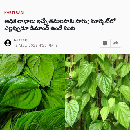
KHETI BADI
అధిక లాభాలు ఇచ్చే తమలపాకు సాగు; మార్కెట్‌లో
ఎల్లప్పుడూ డిమాండ్ ఉండే పంట
KJ Staff
3 May, 2023 4:20 PM IST