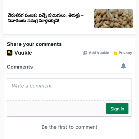
వేరుశనగ పంటకు వచ్చే పురుగులు, తెగుళ్లు –
నివారణకు సమగ్ర మార్గదర్శిని!
Share your comments