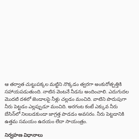
ఆ తర్వాత చుట్టుపక్కల మట్టిని నొక్కడం త్వరగా అంకురోత్పత్తికి
సహాయపడుతుంది. నాటిన వెంటనే నీడను అందించాలి. ఎదుగుదల
మొదటి దశలో జెండాలపై నీళ్లు చల్లడం మంచిది. వాటిని పొదుపుగా
నీరు పెట్టడం ఎల్లప్పుడూ మంచిది. అరగంట కంటే ఎక్కువ నీరు
బేసిన్‌లో నిలబడకుండా జాగ్రత్త పాడడం అవసరం. నీరు పెట్టడానికి
ఉత్తమ సమయం ఉదయం లేదా సాయంత్రం.
నిర్వహణ విధానాలు