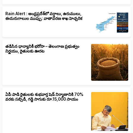
Rain Alert : ఆంధ్రప్రదేశ్‌లో వర్షాలు, ఉరుములు,
ఈదురుగాలుల ముప్పు: వాతావరణ శాఖ హెచ్చరిక
తడిసిన ధాన్యానికీ భరోసా – తెలంగాణ ప్రభుత్వం
నిర్ణయం, రైతులకు ఊరట
ఏపీ పాడి రైతులకు శుభవార్త షెడ్ నిర్మాణానికి 70%
వరకు సబ్సిడీ, గడ్డి సాగుకు రూ.15,000 సాయం