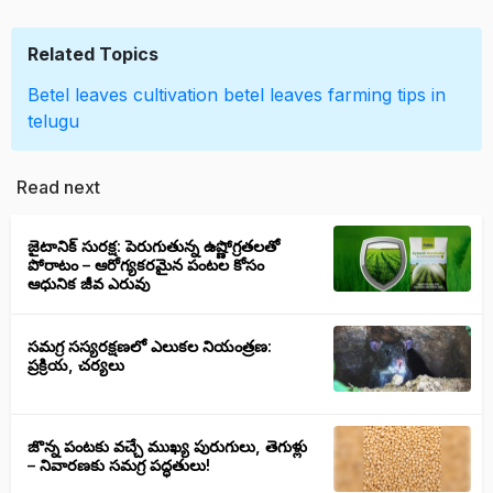
Related Topics
Betel leaves cultivation
betel leaves farming tips in
telugu
Read next
జైటానిక్ సురక్ష: పెరుగుతున్న ఉష్ణోగ్రతలతో
పోరాటం – ఆరోగ్యకరమైన పంటల కోసం
ఆధునిక జీవ ఎరువు
సమగ్ర సస్యరక్షణలో ఎలుకల నియంత్రణ:
ప్రక్రియ, చర్యలు
జొన్న పంటకు వచ్చే ముఖ్య పురుగులు, తెగుళ్లు
– నివారణకు సమగ్ర పద్ధతులు!