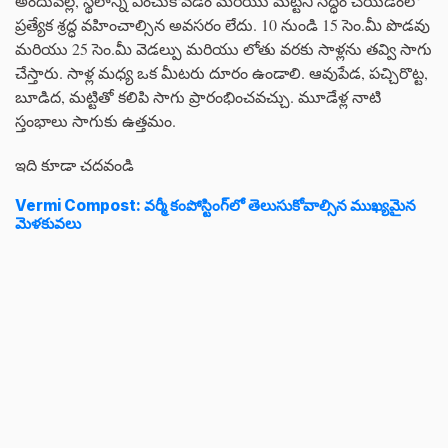
అందువల్ల, స్థలాన్ని ఎంచుకోవడం మరియు మట్టిని సిద్ధం చేయడంలో
ప్రత్యేక శ్రద్ధ వహించాల్సిన అవసరం లేదు. 10 నుండి 15 సెం.మీ పొడవు
మరియు 25 సెం.మీ వెడల్పు మరియు లోతు వరకు సాళ్లను తవ్వి సాగు
చేస్తారు. సాళ్ల మధ్య ఒక మీటరు దూరం ఉండాలి. ఆవుపేడ, పచ్చిరొట్ట,
బూడిద, మట్టితో కలిపి సాగు ప్రారంభించవచ్చు. మూడేళ్ల నాటి
స్తంభాలు సాగుకు ఉత్తమం.
ఇది కూడా చదవండి
Vermi Compost: వర్మీ కంపోస్టింగ్‌లో తెలుసుకోవాల్సిన ముఖ్యమైన
మెళకువలు