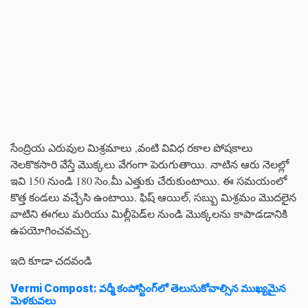
సేంద్రియ ఎరువుల మిశ్రమాలు ,వంటి వివిధ రకాల పోషకాలు
నెలకొకసారి వేస్తే మొక్కలు వేగంగా పెరుగుతాయి. నాటిన ఆరు నెలల్లో
ఇవి 150 నుండి 180 సెం.మీ ఎత్తుకు చేరుకుంటాయి. ఈ సమయంలో
కొత్త కండలు వచ్చేసి ఉంటాయి. ఫిష్ ఆయిల్, సబ్బు మిశ్రమం మొదలైన
వాటిని ఈగలు మరియు మిల్లీపెడ్‌ల నుండి మొక్కలను కాపాడడానికి
ఉపయోగించవచ్చు.
ఇది కూడా చదవండి
Vermi Compost: వర్మీ కంపోస్టింగ్‌లో తెలుసుకోవాల్సిన ముఖ్యమైన
మెళకువలు