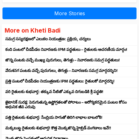
More Stories
More on Kheti Badi
సమగ్ర సస్యరక్షణలో ఎలుకల నియంత్రణ: ప్రక్రియ, చర్యలు
కంది పంటలో చీడపీడల నివారణకు IPM పద్ధతులు – రైతులకు ఆచరణీయ మార్గం!
జొన్న పంటకు వచ్చే ముఖ్య పురుగులు, తెగుళ్లు – నివారణకు సమగ్ర పద్ధతులు!
వేరుశనగ పంటకు వచ్చే పురుగులు, తెగుళ్లు – నివారణకు సమగ్ర మార్గదర్శిని!
ప్రత్తి పంటలో చీడపీడల నియంత్రణకు IPM పద్ధతులు: రైతులకో మార్గదర్శి!
వరి రైతులకు శుభవార్త: తక్కువ నీటితో ఎక్కువ దిగుబడికి శ్రీ పద్ధతి!
జైటానిక్ సురక్ష: పెరుగుతున్న ఉష్ణోగ్రతలతో పోరాటం – ఆరోగ్యకరమైన పంటల కోసం
ఆధునిక జీవ ఎరువు
పత్తి రైతులకు శుభవార్త: సేంద్రియ సాగుతో తిరిగి లాభాల బాటలోకి!
మక్కబుట్ట రైతులకు శుభవార్త! కొత్త మొక్కజొన్న హైబ్రిడ్ వంగడాలు ఇవే!!
మొక్కజొన్న పెంపకంలో ఆధునిక విధానాలు