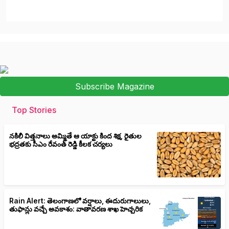
Subscribe Magazine
Top Stories
నకిలీ విత్తనాలు అమ్మితే ఆ యాక్టు కింద శిక్ష, రైతుల
భద్రతకు సీఎం రేవంత్ రెడ్డి కీలక చర్యలు
Rain Alert: తెలంగాణలో వర్షాలు, ఈదురుగాలులు,
తుఫాన్లు వచ్చే అవకాశం: వాతావరణ శాఖ హెచ్చరిక