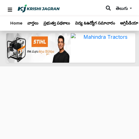
తెలుగు
Home
వార్తలు
ప్రభుత్వ పథకాలు
విద్య &ఉద్యోగ సమాచారం
అగ్రిపీడియా