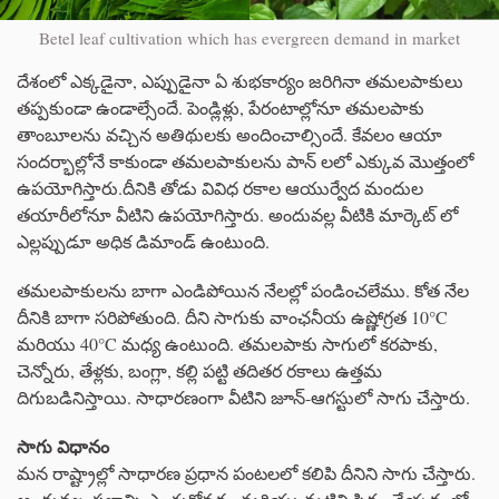
Betel leaf cultivation which has evergreen demand in market
దేశంలో ఎక్కడైనా, ఎప్పుడైనా ఏ శుభకార్యం జరిగినా తమలపాకులు
తప్పకుండా ఉండాల్సేందే. పెండ్లిళ్లు, పేరంటాల్లోనూ తమలపాకు
తాంబూలను వచ్చిన అతిథులకు అందించాల్సిందే. కేవలం ఆయా
సందర్భాల్లోనే కాకుండా తమలపాకులను పాన్ లలో ఎక్కువ మొత్తంలో
ఉపయోగిస్తారు.దీనికి తోడు వివిధ రకాల ఆయుర్వేద మందుల
తయారీలోనూ వీటిని ఉపయోగిస్తారు. అందువల్ల వీటికి మార్కెట్ లో
ఎల్లప్పుడూ అధిక డిమాండ్ ఉంటుంది.
తమలపాకులను బాగా ఎండిపోయిన నేలల్లో పండించలేము. కోత నేల
దీనికి బాగా సరిపోతుంది. దీని సాగుకు వాంఛనీయ ఉష్ణోగ్రత 10°C
మరియు 40°C మధ్య ఉంటుంది. తమలపాకు సాగులో కరపాకు,
చెన్నోరు, తేళ్లకు, బంగ్లా, కల్లి పట్టి తదితర రకాలు ఉత్తమ
దిగుబడినిస్తాయి. సాధారణంగా వీటిని జూన్‌-ఆగస్టులో సాగు చేస్తారు.
సాగు విధానం
మన రాష్ట్రాల్లో సాధారణ ప్రధాన పంటలలో కలిపి దీనిని సాగు చేస్తారు.