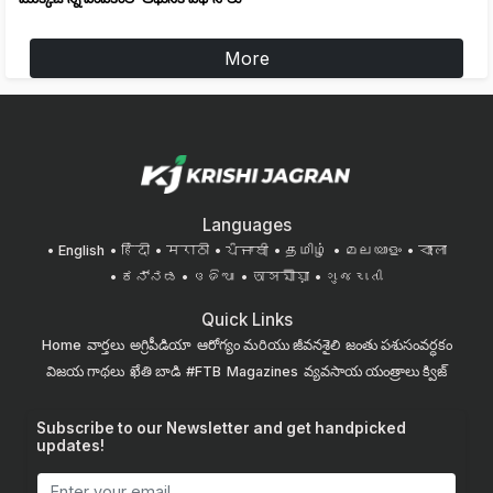
More
Languages
English
हिंदी
मराठी
ਪੰਜਾਬੀ
தமிழ்
മലയാളം
বাংলা
ಕನ್ನಡ
ଓଡିଆ
অসমীয়া
ગુજરાતી
Quick Links
Home
వార్తలు
అగ్రిపీడియా
ఆరోగ్యం మరియు జీవనశైలి
జంతు పశుసంవర్ధకం
విజయ గాథలు
ఖేతి బాడి
#FTB
Magazines
వ్యవసాయ యంత్రాలు
క్విజ్
Subscribe to our Newsletter and get handpicked
updates!