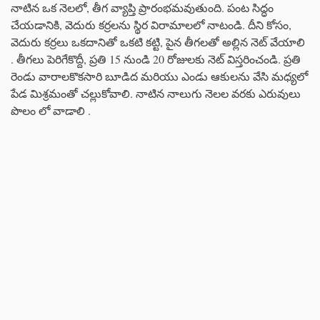
నాటిన ఒక నెలలో, తీగ వ్యాప్తి ప్రారంభమవుతుంది. పంట సిద్ధం
చేయడానికి, వెదురు కర్రలను స్థిర విరామాలలో నాటండి. దీని కోసం,
వెదురు కర్రలు ఒకదానితో ఒకటి కట్టి, పైన తీగలతో అల్లిన నెట్ వేయాలి
. తీగలు పెరిగేకొద్దీ, ప్రతి 15 నుండి 20 రోజులకు నెట్ విస్తరించండి. ప్రతి
రెండు వారాలకొకసారి బూడిద మరియు ఎండు ఆకులను వేసి మధ్యలో
పేడ మిశ్రమంతో చల్లుకోవాలి. నాటిన నాలుగు నెలల వరకు ఎరువులు
పొలం లో వాడాలి .