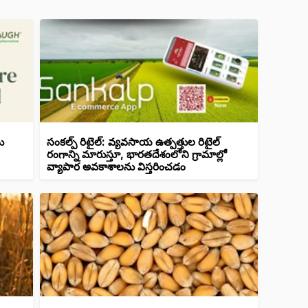
ు
సంకల్ప్ రిటైల్: వ్యవసాయ ఉత్పత్తుల రిటైల్
రంగాన్ని మారుస్తూ, భారతదేశంలోని గ్రామాల్లో
వ్యాపార అవకాశాలను విస్తరించడం