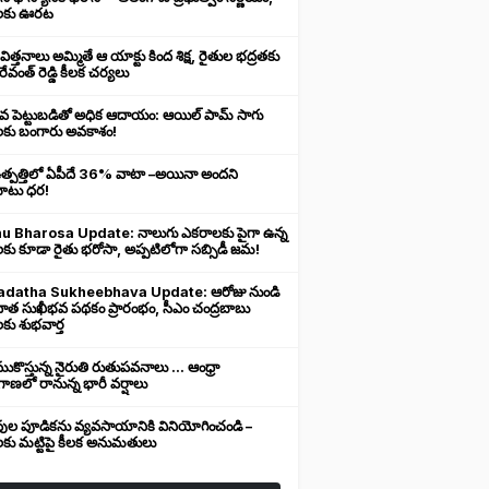
లకు ఊరట
 విత్తనాలు అమ్మితే ఆ యాక్టు కింద శిక్ష, రైతుల భద్రతకు
రేవంత్ రెడ్డి కీలక చర్యలు
ువ పెట్టుబడితో అధిక ఆదాయం: ఆయిల్ పామ్ సాగు
లకు బంగారు అవకాశం!
ఉత్పత్తిలో ఏపీదే 36% వాటా –అయినా అందని
ుబాటు ధర!
u Bharosa Update: నాలుగు ఎకరాలకు పైగా ఉన్న
కు కూడా రైతు భరోసా, అప్పటిలోగా సబ్సిడీ జమ!
datha Sukheebhava Update: ఆరోజు నుండి
దాత సుఖీభవ పథకం ప్రారంభం, సీఎం చంద్రబాబు
కు శుభవార్త
కొస్తున్న నైరుతి రుతుపవనాలు ... ఆంధ్రా
ాణలో రానున్న భారీ వర్షాలు
వుల పూడికను వ్యవసాయానికి వినియోగించండి –
లకు మట్టిపై కీలక అనుమతులు