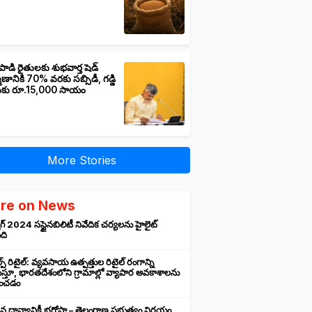
పాడి రైతులకు శుభవార్త షెడ్
మాణానికి 70% వరకు సబ్సిడీ, గడ్డి
ుకు రూ.15,000 సాయం
More Stories
re on News
గ్ 2024 సస్టైనబిలిటీ నివేదిక చర్యలను హైలైట్
ంది
ప్ రిటైల్: వ్యవసాయ ఉత్పత్తుల రిటైల్ రంగాన్ని
్తూ, భారతదేశంలోని గ్రామాల్లో వ్యాపార అవకాశాలను
రించడం
న ధాన్యానికీ భరోసా – తెలంగాణ ప్రభుత్వం నిర్ణయం,