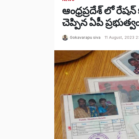
ఆంధ్రప్రదేశ్ లో రేషన్
చెప్పిన ఏపీ ప్రభుత
Gokavarapu siva
11 August, 2023 2