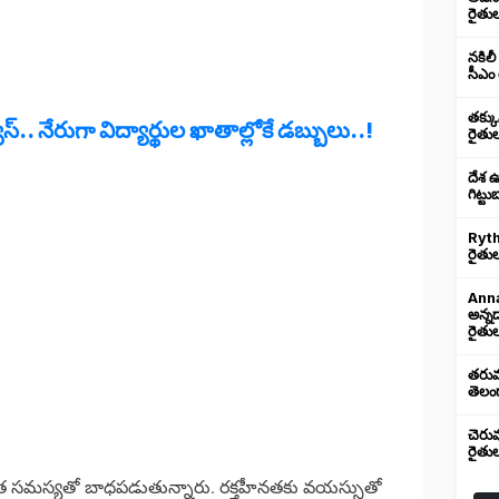
రైతు
నకిలీ
సీఎం 
తక్క
్.. నేరుగా విద్యార్థుల ఖాతాల్లోకే డబ్బులు..!
రైతు
దేశ 
గిట్ట
Ryth
రైతుల
Anna
అన్న
రైతుల
తరుము
తెలంగ
చెరు
రైతు
హీనత సమస్యతో బాధపడుతున్నారు. రక్తహీనతకు వయస్సుతో