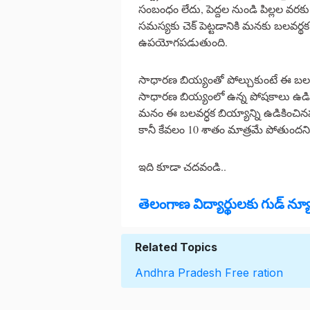
సంబంధం లేదు, పెద్దల నుండి పిల్లల వర
సమస్యకు చెక్ పెట్టడానికి మనకు బలవర్థక 
ఉపయోగపడుతుంది.
సాధారణ బియ్యంతో పోల్చుకుంటే ఈ బల
సాధారణ బియ్యంలో ఉన్న పోషకాలు ఉడికి
మనం ఈ బలవర్ధక బియ్యాన్ని ఉడికించినప
కానీ కేవలం 10 శాతం మాత్రమే పోతుందని 
ఇది కూడా చదవండి..
తెలంగాణ విద్యార్థులకు గుడ్ న్యూస
Related Topics
Andhra Pradesh
Free ration