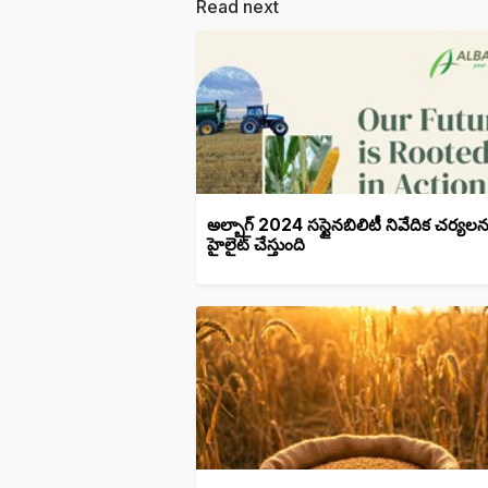
Read next
అల్బాగ్ 2024 సస్టైనబిలిటీ నివేదిక చర్యలన
హైలైట్ చేస్తుంది