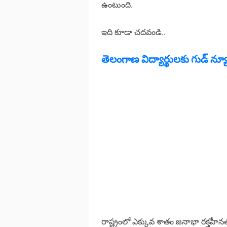
ఉంటుంది.
ఇది కూడా చదవండి..
తెలంగాణ విద్యార్థులకు గుడ్ న్యూస
రాష్ట్రంలో ఎక్కువ శాతం జనాభా రక్త