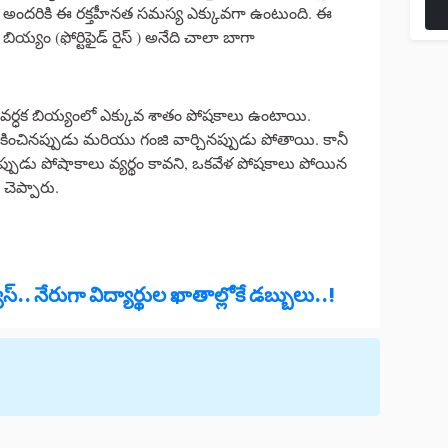
కు అందరికి ఈ రక్తహీనత సమస్య ఎక్కువగా ఉంటుంది. ఈ
బియ్యం (ఫోర్టిఫైడ్ రైస్ ) అనేది చాలా బాగా
వర్ధక బియ్యంలో ఎక్కువ శాతం పోషకాలు ఉంటాయి.
ంచినప్పుడు మరియు గంజి వార్చినప్పుడు పోతాయి. కానీ
్పుడు పోషాకాలు వ్యర్థం కావని, ఒకవేళ పోషకాలు పోయిన
చెప్పారు.
్.. నేరుగా విద్యార్థుల ఖాతాల్లోకే డబ్బులు..!