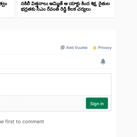
త్వం
నకిలీ విత్తనాలు అమ్మితే ఆ యాక్టు కింద శిక్ష, రైతుల
భద్రతకు సీఎం రేవంత్ రెడ్డి కీలక చర్యలు