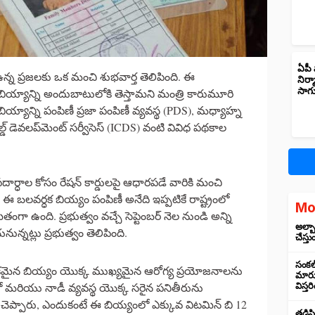
ఏపీ 
 ఉన్న ప్రజలకు ఒక మంచి శుభవార్త తెలిపింది. ఈ
నిర్
సాగ
ైడ్ బియ్యాన్ని అందుబాటులోకి తెస్తామని మంత్రి కారుమూరి
ియ్యాన్ని పంపిణీ ప్రజా పంపిణీ వ్యవస్థ (PDS), మధ్యాహ్న
డ్ డెవలప్‌మెంట్ సర్వీసెస్ (ICDS) వంటి వివిధ పథకాల
దార్ధాల కోసం రేషన్ కార్డులపై ఆధారపడే వారికి మంచి
 బలవర్ధక బియ్యం పంపిణీ అనేది ఇప్పటికే రాష్ట్రంలో
Mo
తంగా ఉంది. ప్రభుత్వం వచ్చే సెప్టెంబర్ నెల నుండి అన్ని
అల్బా
ున్నట్లు ప్రభుత్వం తెలిపింది.
చేస్తు
సంకల్
్ధకమైన బియ్యం యొక్క ముఖ్యమైన ఆరోగ్య ప్రయోజనాలను
మారుస
ో మరియు నాడీ వ్యవస్థ యొక్క సరైన పనితీరును
విస్త
పారు, ఎందుకంటే ఈ బియ్యంలో ఎక్కువ విటమిన్ బి 12
తడిసి