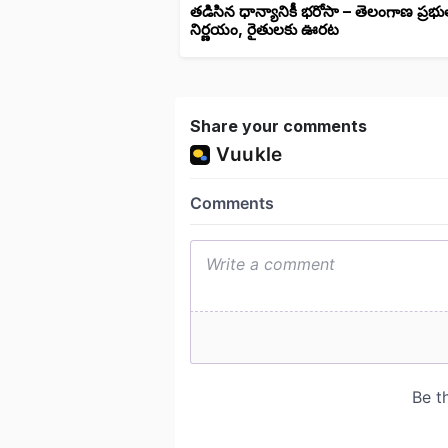
తడిసిన ధాన్యానికీ భరోసా – తెలంగాణ ప్రభు
నిర్ణయం, రైతులకు ఊరట
Share your comments