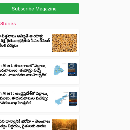
Subscribe Magazine
Stories
ీ విత్తనాలు అమ్మితే ఆ యాక్టు
 శిక్ష, రైతుల భద్రతకు సీఎం రేవంత్
ి కీలక చర్యలు
 Alert: తెలంగాణలో వర్షాలు,
ుగాలులు, తుఫాన్లు వచ్చే
ాశం: వాతావరణ శాఖ హెచ్చరిక
 Alert : ఆంధ్రప్రదేశ్‌లో వర్షాలు,
ములు, ఈదురుగాలుల ముప్పు:
ావరణ శాఖ హెచ్చరిక
ిన ధాన్యానికీ భరోసా – తెలంగాణ
ుత్వం నిర్ణయం, రైతులకు ఊరట