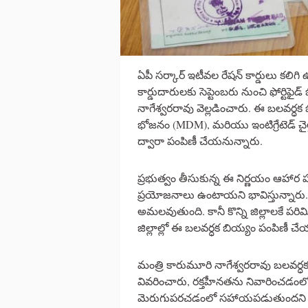
ఏపీ సర్కార్ ఇటీవల రేషన్ కార్డులు కలిగి
కార్డుదారులకు సెప్టెంబరు నుంచి ఫోర్టిఫ
నాగేశ్వరరావు వెల్లడించారు. ఈ బలవర్ధక బ
భోజనం (MDM), మరియు ఇంటిగ్రేటెడ్ చైల్
ద్వారా పంపిణీ చేయనున్నారు.
ప్రభుత్వం తీసుకున్న ఈ నిర్ణయం ఆహార ప
ప్రయోజనాలు ఉంటాయని భావిస్తున్నారు. ఈ
అమలవుతుంది. కానీ కొన్ని జిల్లాలకే పరిమి
జిల్లాల్లో ఈ బలవర్ధక బియ్యం పంపిణీ చేయన
మంత్రి కారుమూరి నాగేశ్వరరావు బలవర
వివరించారు, రక్తహీనతను నివారించడంల
మెరుగుపరచడంలో సహాయపడుతుందని చెప్