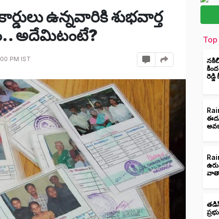
 కార్డులు ఉన్నవారికి శుభవార్త
్వం.. అదేమిటంటే?
Top 
:00 PM IST
నకిల
కింద
రెడ్డ
Rain
ఈదుర
అవక
Rain
ఉరు
వాత
తడిస
ప్రభ