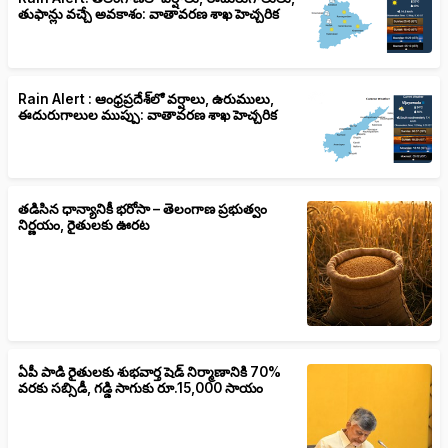
తుఫాన్లు వచ్చే అవకాశం: వాతావరణ శాఖ హెచ్చరిక
Rain Alert : ఆంధ్రప్రదేశ్‌లో వర్షాలు, ఉరుములు,
ఈదురుగాలుల ముప్పు: వాతావరణ శాఖ హెచ్చరిక
తడిసిన ధాన్యానికీ భరోసా – తెలంగాణ ప్రభుత్వం
నిర్ణయం, రైతులకు ఊరట
ఏపీ పాడి రైతులకు శుభవార్త షెడ్ నిర్మాణానికి 70%
వరకు సబ్సిడీ, గడ్డి సాగుకు రూ.15,000 సాయం