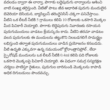
వదలడం ద్వారా ఈ లార్వా, పొగాకు లద్దెపురుగు లార్వాలను ఆశించి
వాటి సంఖ్య తగ్గిస్తుంది. వీటితో పాటు జీవ ఆధారిత పురుగు మందులైన
బెవెరియా బెసియన, బ్యాసిల్లుస్ తరింగ్జెనిసిస్ చక్కగా పనిచేస్తాయి.
వీటిని ఒక లీటర్ నీటికి 5 గ్రాములు కలిపి 10 రోజులకు ఒకసారి మొక్కల
మీద పిచికారీ చెయ్యాలి. పొగాకు లెద్దెపురుగు నివారణకు రసాయన
పురుగుమందులు వాడటం శ్రేయస్కరం కాదు. వీటిని తరచూ వాడటం
వలన పురుగులకు ఈ మందులను తట్టుకొని నిలబడగలిగే సామర్ధ్యం
లభిస్తుంది తర్వాత పురుగుమందులు వాడిన ప్రయోజనం కనబడదు.
వీటి ఉదృతి ఎక్కువగా ఉన్న సమయంలో క్లోరాంత్రానిప్రోల్ , లేదా
స్పైనోషడ్ మందులను ఒక లీటర్ నీటికి 0.4ml కలిపి పది రోజులకు
ఒకసారి మొక్కలపై పిచికారీ చెయ్యాలి. ఈ విధంగా సమగ్ర సస్యరక్షణ
చర్యలు పాటిస్తూ రైతులు, పురుగుల బారినుండి మొక్కలను కాపాడి
అధిక దిగుబడులు పొందవచ్చు.