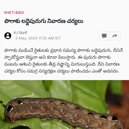
KHETI BADI
పొగాకు లద్దెపురుగు నివారణ చర్యలు
KJ Staff
3 May, 2024 11:35 AM IST
పొగాకు పండించే రైతులకు ప్రధాన సమస్య పొగాకు లద్దెపురుగు, దీనినే
స్పాడోప్తురా లెప్తురా అని కూడా పిలుస్తారు. ఈ పురుగు పొగాకు
పంటను ఆశించి రైతులకు తీవ్ర నష్టాన్ని మిగులుస్తుంది. దీని నివారణ
చర్యల కోసం సమగ్ర సస్యరక్షణ చర్యలు పాటించడం ఎంతో అవసరం.