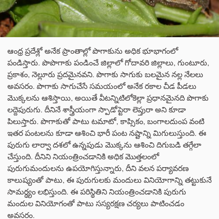
ఆంధ్ర ప్రదేశ్లో అనేక ప్రాంతాల్లో పొగాకును అధిక భూభాగంలో
పండిస్తారు. పొపొగాకు పండించే జిల్లాలో గోదావరి జిల్లాలు, గుంటూరు,
ప్రకాశం, నెల్లూరు ప్రదమైనవని. పొగాకు సాగుకు బలమైన నల్ల నేలలు
అవసరం. పొగాకు సాగుచేసే సమయంలో అనేక రకాల చీడ పీడలు
మొక్కలను ఆశిస్తాయి, అయితే వీటన్నిటిలోకెల్లా ప్రధానమైనది పొగాకు
లద్దెపురుగు. దీనినే శాస్త్రీయంగా స్పాడోప్టెరా లెప్తురా అని కూడా
పిలుస్తారు. పొగాకుతో పాటు టమాటో, కాప్సికం, బంగాలదుంప వంటి
ఇతర పంటలను కూడా ఆశించి భారీ పంట నష్టాన్ని మిగులుస్తుంది. ఈ
పురుగు లార్వా దశలో ఉన్నపుడు మొక్కను ఆశించి దిగుబడి తగ్గేలా
చేస్తుంది. దీనిని నియంత్రించడానికి అధిక మొత్తలంలో
పురుగుమందులను ఉపయోగిస్తున్నారు, దీని వలన పర్యావరణ
కాలుష్యంతో పాటు, ఈ పురుగులకు మందులు వినియోగాన్ని తట్టుకునే
సామర్ధ్యం లభిస్తుంది. ఈ పరిస్థితిని నియంత్రించడానికి పురుగు
మందుల వినియోగంతో పాటు సస్యరక్షణ చర్యలు పాటించడం
అవసరం.