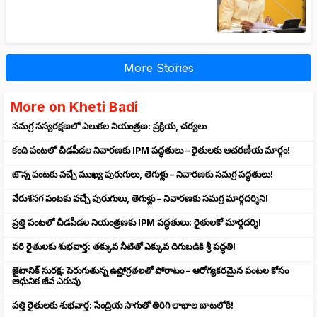
More Stories
More on Kheti Badi
సమగ్ర సస్యరక్షణలో ఎలుకల నియంత్రణ: ప్రక్రియ, చర్యలు
కంది పంటలో చీడపీడల నివారణకు IPM పద్ధతులు – రైతులకు ఆచరణీయ మార్గం!
జొన్న పంటకు వచ్చే ముఖ్య పురుగులు, తెగుళ్లు – నివారణకు సమగ్ర పద్ధతులు!
వేరుశనగ పంటకు వచ్చే పురుగులు, తెగుళ్లు – నివారణకు సమగ్ర మార్గదర్శిని!
ప్రత్తి పంటలో చీడపీడల నియంత్రణకు IPM పద్ధతులు: రైతులకో మార్గదర్శి!
వరి రైతులకు శుభవార్త: తక్కువ నీటితో ఎక్కువ దిగుబడికి శ్రీ పద్ధతి!
జైటానిక్ సురక్ష: పెరుగుతున్న ఉష్ణోగ్రతలతో పోరాటం – ఆరోగ్యకరమైన పంటల కోసం
ఆధునిక జీవ ఎరువు
పత్తి రైతులకు శుభవార్త: సేంద్రియ సాగుతో తిరిగి లాభాల బాటలోకి!