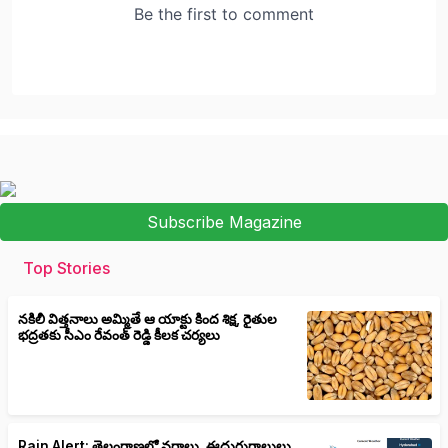
Subscribe Magazine
Top Stories
నకిలీ విత్తనాలు అమ్మితే ఆ యాక్టు కింద శిక్ష, రైతుల
భద్రతకు సీఎం రేవంత్ రెడ్డి కీలక చర్యలు
Rain Alert: తెలంగాణలో వర్షాలు, ఈదురుగాలులు,