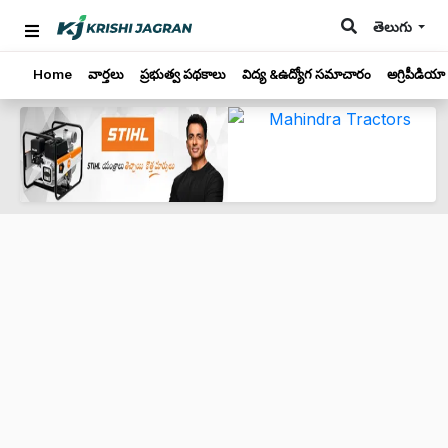
తెలుగు
Home
వార్తలు
ప్రభుత్వ పథకాలు
విద్య &ఉద్యోగ సమాచారం
అగ్రిపీడియా