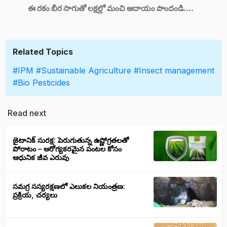
ఈ రకం బీర సాగుతో లక్షల్లో మంచి ఆదాయం పొందండి....
Related Topics
#IPM
#Sustainable Agriculture
#Insect management
#Bio Pesticides
Read next
జైటానిక్ సురక్ష: పెరుగుతున్న ఉష్ణోగ్రతలతో
పోరాటం – ఆరోగ్యకరమైన పంటల కోసం
ఆధునిక జీవ ఎరువు
సమగ్ర సస్యరక్షణలో ఎలుకల నియంత్రణ:
ప్రక్రియ, చర్యలు