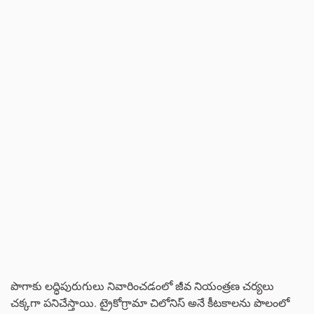
పొగాకు లద్ధిపురుగులు నివారించడంలో జీవ నియంత్రణ చర్యలు
చక్కగా పనిచేస్తాయి. ట్రైకోగ్రామా చిలోనిస్ అనే కీటకాలను పొలంలో