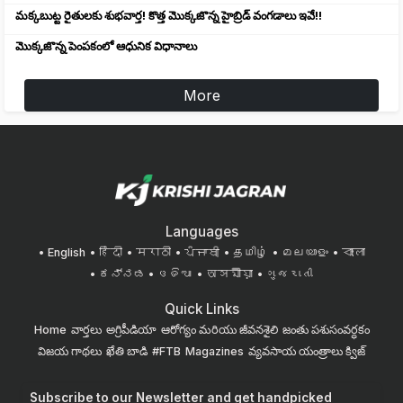
మక్కబుట్ట రైతులకు శుభవార్త! కొత్త మొక్కజొన్న హైబ్రిడ్ వంగడాలు ఇవే!!
మొక్కజొన్న పెంపకంలో ఆధునిక విధానాలు
More
Languages
English
हिंदी
मराठी
ਪੰਜਾਬੀ
தமிழ்
മലയാളം
বাংলা
ಕನ್ನಡ
ଓଡିଆ
অসমীয়া
ગુજરાતી
Quick Links
Home
వార్తలు
అగ్రిపీడియా
ఆరోగ్యం మరియు జీవనశైలి
జంతు పశుసంవర్ధకం
విజయ గాథలు
ఖేతి బాడి
#FTB
Magazines
వ్యవసాయ యంత్రాలు
క్విజ్
Subscribe to our Newsletter and get handpicked