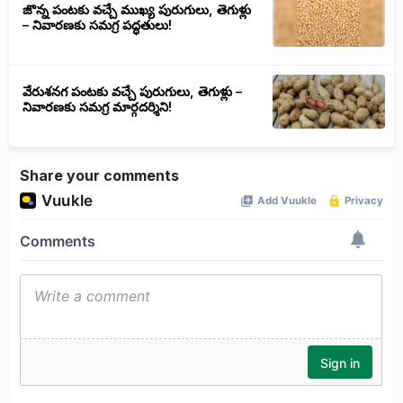
జొన్న పంటకు వచ్చే ముఖ్య పురుగులు, తెగుళ్లు
– నివారణకు సమగ్ర పద్ధతులు!
వేరుశనగ పంటకు వచ్చే పురుగులు, తెగుళ్లు –
నివారణకు సమగ్ర మార్గదర్శిని!
Share your comments