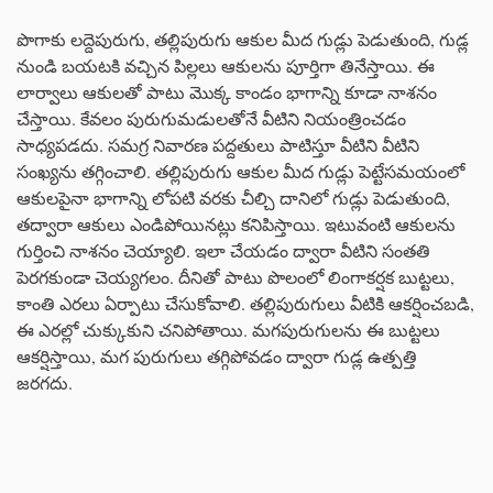
పొగాకు లద్దెపురుగు, తల్లిపురుగు ఆకుల మీద గుడ్లు పెడుతుంది, గుడ్ల
నుండి బయటకి వచ్చిన పిల్లలు ఆకులను పూర్తిగా తినేస్తాయి. ఈ
లార్వాలు ఆకులతో పాటు మొక్క కాండం భాగాన్ని కూడా నాశనం
చేస్తాయి. కేవలం పురుగుమడులతోనే వీటిని నియంత్రించడం
సాధ్యపడదు. సమగ్ర నివారణ పద్దతులు పాటిస్తూ వీటిని వీటిని
సంఖ్యను తగ్గించాలి. తల్లిపురుగు ఆకుల మీద గుడ్లు పెట్టేసమయంలో
ఆకులపైనా భాగాన్ని లోపటి వరకు చీల్చి దానిలో గుడ్లు పెడుతుంది,
తద్వారా ఆకులు ఎండిపోయినట్లు కనిపిస్తాయి. ఇటువంటి ఆకులను
గుర్తించి నాశనం చెయ్యాలి. ఇలా చేయడం ద్వారా వీటిని సంతతి
పెరగకుండా చెయ్యగలం. దీనితో పాటు పొలంలో లింగాకర్షక బుట్టలు,
కాంతి ఎరలు ఏర్పాటు చేసుకోవాలి. తల్లిపురుగులు వీటికి ఆకర్షించబడి,
ఈ ఎరల్లో చుక్కుకుని చనిపోతాయి. మగపురుగులను ఈ బుట్టలు
ఆకర్షిస్తాయి, మగ పురుగులు తగ్గిపోవడం ద్వారా గుడ్ల ఉత్పత్తి
జరగదు.