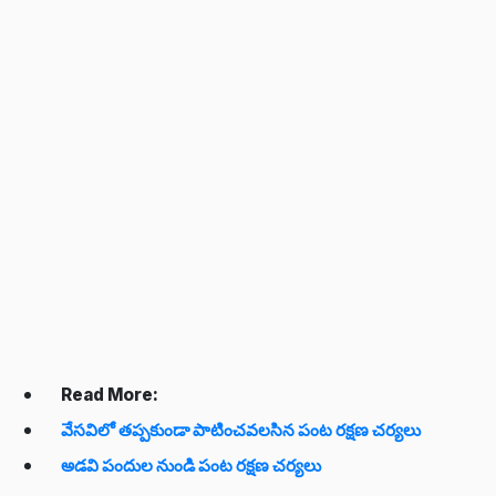
Read More:
వేసవిలో తప్పకుండా పాటించవలసిన పంట రక్షణ చర్యలు
అడవి పందుల నుండి పంట రక్షణ చర్యలు