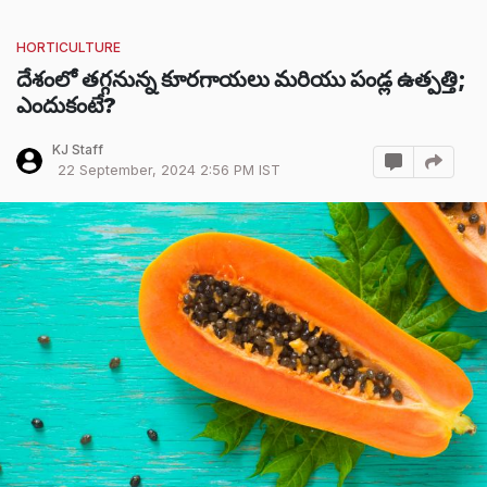
HORTICULTURE
దేశంలో తగ్గనున్న కూరగాయలు మరియు పండ్ల ఉత్పత్తి;
ఎందుకంటే?
KJ Staff
22 September, 2024 2:56 PM IST