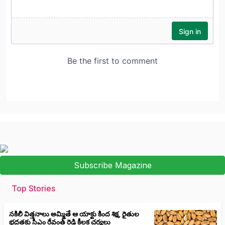
Subscribe Magazine
Top Stories
నకిలీ విత్తనాలు అమ్మితే ఆ యాక్టు కింద శిక్ష, రైతుల
భద్రతకు సీఎం రేవంత్ రెడ్డి కీలక చర్యలు