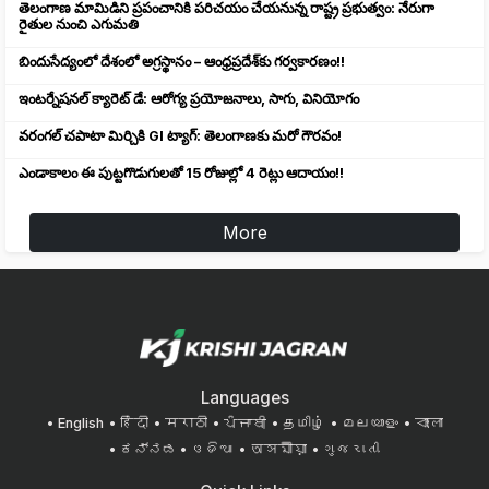
తెలంగాణ మామిడిని ప్రపంచానికి పరిచయం చేయనున్న రాష్ట్ర ప్రభుత్వం: నేరుగా
రైతుల నుంచి ఎగుమతి
బిందుసేద్యంలో దేశంలో అగ్రస్థానం – ఆంధ్రప్రదేశ్‌కు గర్వకారణం!!
ఇంటర్నేషనల్ క్యారెట్ డే: ఆరోగ్య ప్రయోజనాలు, సాగు, వినియోగం
వరంగల్ చపాటా మిర్చికి GI ట్యాగ్: తెలంగాణకు మరో గౌరవం!
ఎండాకాలం ఈ పుట్టగొడుగులతో 15 రోజుల్లో 4 రెట్లు ఆదాయం!!
More
Languages
English
हिंदी
मराठी
ਪੰਜਾਬੀ
தமிழ்
മലയാളം
বাংলা
ಕನ್ನಡ
ଓଡିଆ
অসমীয়া
ગુજરાતી