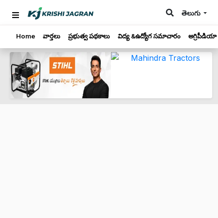
తెలుగు
Home
వార్తలు
ప్రభుత్వ పథకాలు
విద్య &ఉద్యోగ సమాచారం
అగ్రిపీడియా