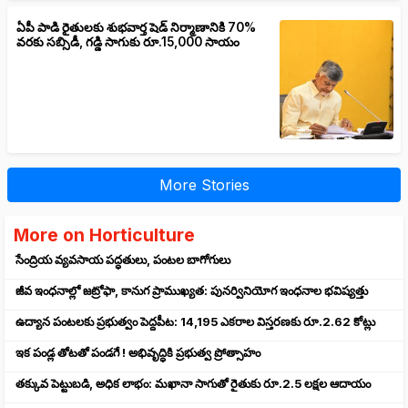
ఏపీ పాడి రైతులకు శుభవార్త షెడ్ నిర్మాణానికి 70%
వరకు సబ్సిడీ, గడ్డి సాగుకు రూ.15,000 సాయం
More Stories
More on Horticulture
సేంద్రియ వ్యవసాయ పద్ధతులు, పంటల బాగోగులు
జీవ ఇంధనాల్లో జట్రోఫా, కానుగ ప్రాముఖ్యత: పునర్వినియోగ ఇంధనాల భవిష్యత్తు
ఉద్యాన పంటలకు ప్రభుత్వం పెద్దపీట: 14,195 ఎకరాల విస్తరణకు రూ.2.62 కోట్లు
ఇక పండ్ల తోటతో పండగే ! అభివృద్ధికి ప్రభుత్వ ప్రోత్సాహం
తక్కువ పెట్టుబడి, అధిక లాభం: మఖానా సాగుతో రైతుకు రూ.2.5 లక్షల ఆదాయం