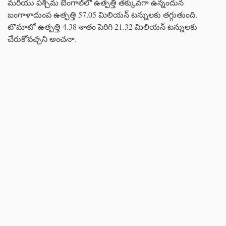
మరియు పశ్చిమ బెంగాల్‌లో ఉత్పత్తి తక్కువగా ఉన్నందున
బంగాళాదుంప ఉత్పత్తి 57.05 మిలియన్ టన్నులకు తగ్గుతుంది.
టొమాటో ఉత్పత్తి 4.38 శాతం పెరిగి 21.32 మిలియన్ టన్నులకు
చేరుకోవచ్చని అంచనా.