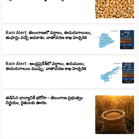
Rain Alert: తెలంగాణలో వర్షాలు, ఈదురుగాలులు,
తుఫాన్లు వచ్చే అవకాశం: వాతావరణ శాఖ హెచ్చరిక
Rain Alert : ఆంధ్రప్రదేశ్‌లో వర్షాలు, ఉరుములు,
ఈదురుగాలుల ముప్పు: వాతావరణ శాఖ హెచ్చరిక
తడిసిన ధాన్యానికీ భరోసా – తెలంగాణ ప్రభుత్వం
నిర్ణయం, రైతులకు ఊరట