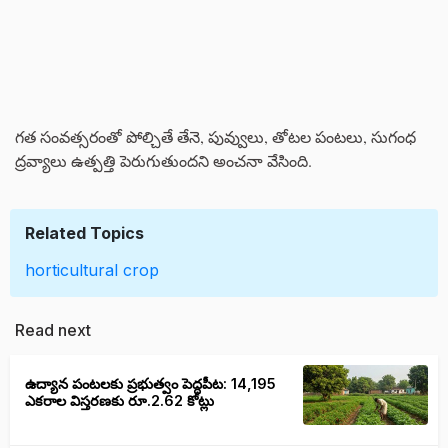
గత సంవత్సరంతో పోల్చితే తేనె, పువ్వులు, తోటల పంటలు, సుగంధ
ద్రవ్యాలు ఉత్పత్తి పెరుగుతుందని అంచనా వేసింది.
Related Topics
horticultural crop
Read next
ఉద్యాన పంటలకు ప్రభుత్వం పెద్దపీట: 14,195
ఎకరాల విస్తరణకు రూ.2.62 కోట్లు