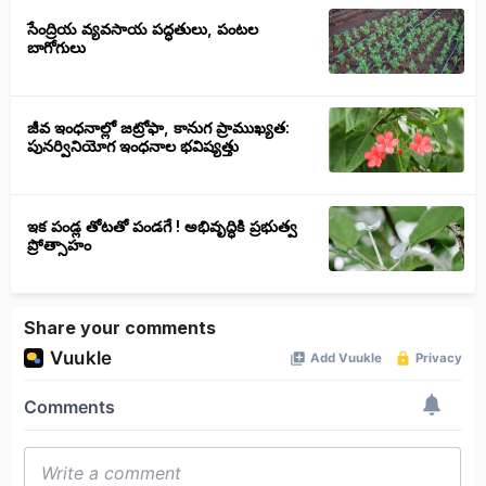
సేంద్రియ వ్యవసాయ పద్ధతులు, పంటల
బాగోగులు
జీవ ఇంధనాల్లో జట్రోఫా, కానుగ ప్రాముఖ్యత:
పునర్వినియోగ ఇంధనాల భవిష్యత్తు
ఇక పండ్ల తోటతో పండగే ! అభివృద్ధికి ప్రభుత్వ
ప్రోత్సాహం
Share your comments