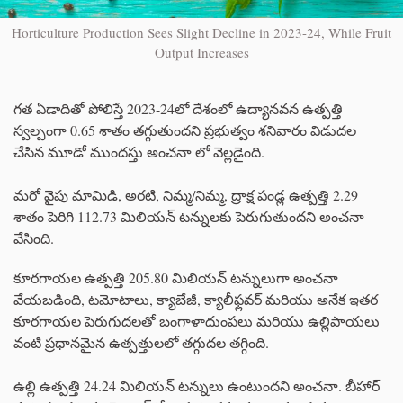
Horticulture Production Sees Slight Decline in 2023-24, While Fruit
Output Increases
గత ఏడాదితో పోలిస్తే 2023-24లో దేశంలో ఉద్యానవన ఉత్పత్తి
స్వల్పంగా 0.65 శాతం తగ్గుతుందని ప్రభుత్వం శనివారం విడుదల
చేసిన మూడో ముందస్తు అంచనా లో వెల్లడైంది.
మరో వైపు మామిడి, అరటి, నిమ్మ/నిమ్మ, ద్రాక్ష పండ్ల ఉత్పత్తి 2.29
శాతం పెరిగి 112.73 మిలియన్ టన్నులకు పెరుగుతుందని అంచనా
వేసింది.
కూరగాయల ఉత్పత్తి 205.80 మిలియన్ టన్నులుగా అంచనా
వేయబడింది, టమోటాలు, క్యాబేజీ, క్యాలీఫ్లవర్ మరియు అనేక ఇతర
కూరగాయల పెరుగుదలతో బంగాళాదుంపలు మరియు ఉల్లిపాయలు
వంటి ప్రధానమైన ఉత్పత్తులలో తగ్గుదల తగ్గింది.
ఉల్లి ఉత్పత్తి 24.24 మిలియన్ టన్నులు ఉంటుందని అంచనా. బీహార్