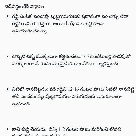
బెడ్ సిద్ధం చేసే విధానం
గడ్డి ఎంపిక: వరిచొప్ప పుట్టగొడుగులకు ప్రధానంగా వరి చొప్ప లేదా
గడ్డిని ఉపయోగిస్తారు. అయితే గోధుమ పొట్టె కూడా
ఉపయోగించవచ్చు.
చొప్పని చిన్న ముక్కలుగా కత్తిరించటం: 3-5 సెంటీమీటర్ల పొడవుతో
ముక్కలుగా చేయడం వల్ల మైసీలియం వేగంగా వ్యాపిస్తుంది.
నీటిలో నానబెట్టడం: వరి గడ్డిని 12-16 గంటల పాటు నీటిలో నానబెట్టి
తడి పెంచడం వల్ల పుట్టగొడుగుల పెరుగుదలకు అనుకూలంగా
ఉంటుంది.
కాచి శుద్ధి చేయడం: దీన్ని 1-2 గంటల పాటు మరిగించి లోపలి