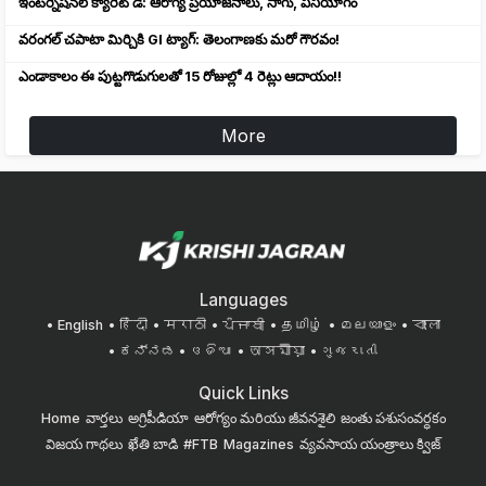
ఇంటర్నేషనల్ క్యారెట్ డే: ఆరోగ్య ప్రయోజనాలు, సాగు, వినియోగం
వరంగల్ చపాటా మిర్చికి GI ట్యాగ్: తెలంగాణకు మరో గౌరవం!
ఎండాకాలం ఈ పుట్టగొడుగులతో 15 రోజుల్లో 4 రెట్లు ఆదాయం!!
More
Languages
English
हिंदी
मराठी
ਪੰਜਾਬੀ
தமிழ்
മലയാളം
বাংলা
ಕನ್ನಡ
ଓଡିଆ
অসমীয়া
ગુજરાતી
Quick Links
Home
వార్తలు
అగ్రిపీడియా
ఆరోగ్యం మరియు జీవనశైలి
జంతు పశుసంవర్ధకం
విజయ గాథలు
ఖేతి బాడి
#FTB
Magazines
వ్యవసాయ యంత్రాలు
క్విజ్