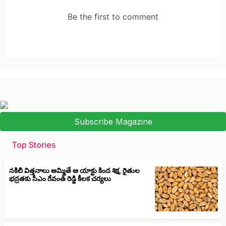
Subscribe Magazine
Top Stories
నకిలీ విత్తనాలు అమ్మితే ఆ యాక్టు కింద శిక్ష, రైతుల
భద్రతకు సీఎం రేవంత్ రెడ్డి కీలక చర్యలు