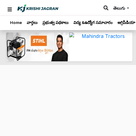
తెలుగు
Home
వార్తలు
ప్రభుత్వ పథకాలు
విద్య &ఉద్యోగ సమాచారం
అగ్రిపీడియా