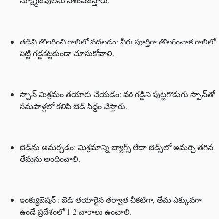
సూక్ష్మజీవులను నశింపజేస్తారు.
తడిని తొలగించి గాలిలో వదలడం: నీరు పూర్తిగా తొలగించాక గాలిలో
పెట్టి గడ్డకట్టకుండా చూసుకోవాలి.
స్పాన్ మిశ్రమం తయారు చేయడం: వరి గడ్డిని పుట్టగొడుగు స్పాన్‌తో
సమపాళ్లలో కలిపి బెడ్ సిద్ధం చేస్తారు.
బెడ్‌ను అమర్చడం: మిశ్రమాన్ని బ్యాగ్స్ లేదా బెడ్స్‌లో అమర్చి తగిన
తేమను అందించాలి.
ఇంక్యుబేషన్ : బెడ్ తయారైన తర్వాత చీకటిగా, తేమ ఎక్కువగా
ఉండే ప్రదేశంలో 1-2 వారాలు ఉంచాలి.