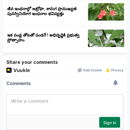
జీవ ఇంధనాల్లో జట్రోఫా, కానుగ ప్రాముఖ్యత:
పునర్వినియోగ ఇంధనాల భవిష్యత్తు
ఇక పండ్ల తోటతో పండగే ! అభివృద్ధికి ప్రభుత్వ
ప్రోత్సాహం
Share your comments