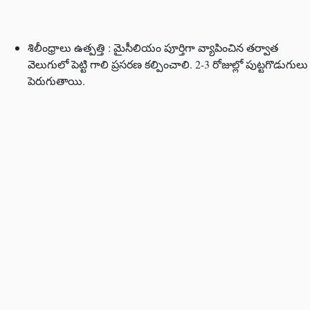
శిలీంధ్రాలు ఉత్పత్తి : మైసీలియం పూర్తిగా వ్యాపించిన తర్వాత
వెలుగులో పెట్టి గాలి ప్రసరణ కల్పించాలి. 2-3 రోజుల్లో పుట్టగొడుగులు
పెరుగుతాయి.