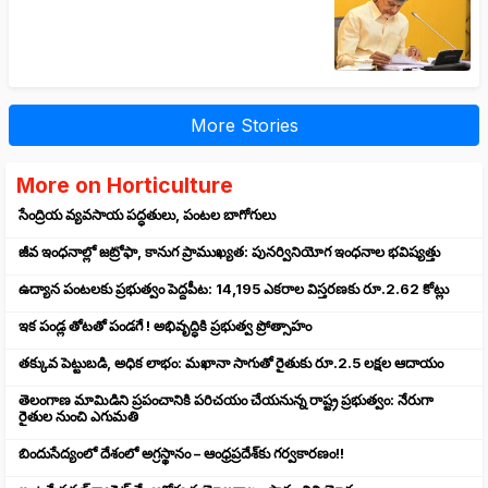
More Stories
More on Horticulture
సేంద్రియ వ్యవసాయ పద్ధతులు, పంటల బాగోగులు
జీవ ఇంధనాల్లో జట్రోఫా, కానుగ ప్రాముఖ్యత: పునర్వినియోగ ఇంధనాల భవిష్యత్తు
ఉద్యాన పంటలకు ప్రభుత్వం పెద్దపీట: 14,195 ఎకరాల విస్తరణకు రూ.2.62 కోట్లు
ఇక పండ్ల తోటతో పండగే ! అభివృద్ధికి ప్రభుత్వ ప్రోత్సాహం
తక్కువ పెట్టుబడి, అధిక లాభం: మఖానా సాగుతో రైతుకు రూ.2.5 లక్షల ఆదాయం
తెలంగాణ మామిడిని ప్రపంచానికి పరిచయం చేయనున్న రాష్ట్ర ప్రభుత్వం: నేరుగా
రైతుల నుంచి ఎగుమతి
బిందుసేద్యంలో దేశంలో అగ్రస్థానం – ఆంధ్రప్రదేశ్‌కు గర్వకారణం!!