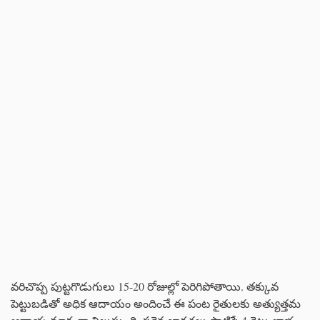
వరిచొప్ప పుట్టగొడుగులు 15-20 రోజుల్లో పెరిగిపోతాయి. తక్కువ
పెట్టుబడితో అధిక ఆదాయం అందించే ఈ పంట రైతులకు అత్యుత్తమ