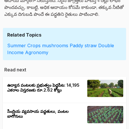
ఆదాయ మార్గంగా నిలుస్తుంది. సరైన జాగ్రత్తలు పాటిస్తే 4 రెట్లు లాభం
పొందవచ్చు. కాబట్టి, అధిక ఆదాయం కోసమే కాకుండా, తక్కువ నీటితో
ఎక్కువ దిగుబడి పొందే ఈ పద్ధతిని రైతులు పాటించాలి.
Related Topics
Summer Crops
mushrooms
Paddy straw
Double
Income
Agronomy
Read next
ఉద్యాన పంటలకు ప్రభుత్వం పెద్దపీట: 14,195
ఎకరాల విస్తరణకు రూ.2.62 కోట్లు
సేంద్రియ వ్యవసాయ పద్ధతులు, పంటల
బాగోగులు