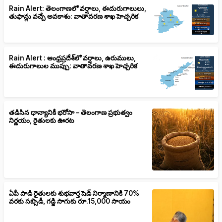
Rain Alert: తెలంగాణలో వర్షాలు, ఈదురుగాలులు,
తుఫాన్లు వచ్చే అవకాశం: వాతావరణ శాఖ హెచ్చరిక
Rain Alert : ఆంధ్రప్రదేశ్‌లో వర్షాలు, ఉరుములు,
ఈదురుగాలుల ముప్పు: వాతావరణ శాఖ హెచ్చరిక
తడిసిన ధాన్యానికీ భరోసా – తెలంగాణ ప్రభుత్వం
నిర్ణయం, రైతులకు ఊరట
ఏపీ పాడి రైతులకు శుభవార్త షెడ్ నిర్మాణానికి 70%
వరకు సబ్సిడీ, గడ్డి సాగుకు రూ.15,000 సాయం