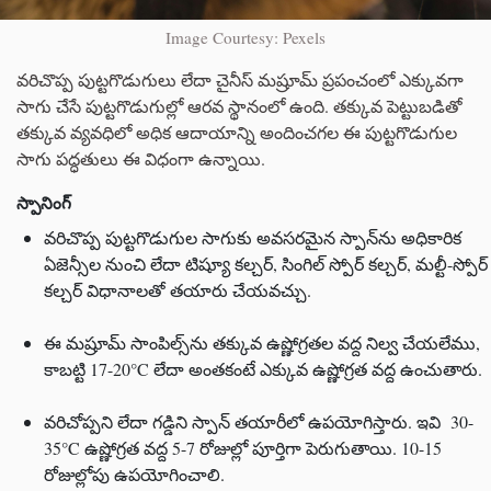
Image Courtesy: Pexels
వరిచొప్ప పుట్టగొడుగులు లేదా చైనీస్ మష్రూమ్ ప్రపంచంలో ఎక్కువగా
సాగు చేసే పుట్టగొడుగుల్లో ఆరవ స్థానంలో ఉంది. తక్కువ పెట్టుబడితో
తక్కువ వ్యవధిలో అధిక ఆదాయాన్ని అందించగల ఈ పుట్టగొడుగుల
సాగు పద్ధతులు ఈ విధంగా ఉన్నాయి.
స్పానింగ్
వరిచొప్ప పుట్టగొడుగుల సాగుకు అవసరమైన స్పాన్‌ను అధికారిక
ఏజెన్సీల నుంచి లేదా టిష్యూ కల్చర్, సింగిల్ స్పోర్ కల్చర్, మల్టీ-స్పోర్
కల్చర్ విధానాలతో తయారు చేయవచ్చు.
ఈ మష్రూమ్ సాంపిల్స్‌ను తక్కువ ఉష్ణోగ్రతల వద్ద నిల్వ చేయలేము,
కాబట్టి 17-20°C లేదా అంతకంటే ఎక్కువ ఉష్ణోగ్రత వద్ద ఉంచుతారు.
వరిచోప్పని లేదా గడ్డిని స్పాన్ తయారీలో ఉపయోగిస్తారు. ఇవి 30-
35°C ఉష్ణోగ్రత వద్ద 5-7 రోజుల్లో పూర్తిగా పెరుగుతాయి. 10-15
రోజుల్లోపు ఉపయోగించాలి.