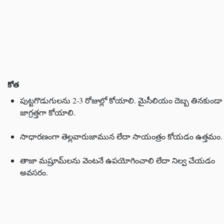
కోత
పుట్టగొడుగులను 2-3 రోజుల్లో కోయాలి. మైసీలియం దెబ్బ తినకుండా
జాగ్రత్తగా కోయాలి.
సాధారణంగా తెల్లవారుజామున లేదా సాయంత్రం కోయడం ఉత్తమం.
తాజా మష్రూమ్‌లను వెంటనే ఉపయోగించాలి లేదా నిల్వ చేయడం
అవసరం.