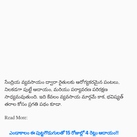
సేంద్రియ వ్యవసాయం ద్వారా రైతులకు ఆరోగ్యకరమైన పంటలు,
నిలకడగా పుట్టే ఆదాయం, మరియు పర్యావరణ పరిరక్షణ
సాధ్యమవుతుంది. ఇది కేవలం వ్యవసాయ మార్గమే కాక, భవిష్యత్‌
తరాల కోసం ప్రగతి పథం కూడా.
Read More:
ఎండాకాలం ఈ పుట్టగొడుగులతో 15 రోజుల్లో 4 రెట్లు ఆదాయం!!