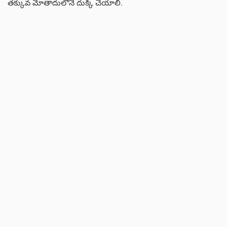
తక్కువ మోతాదులోనే దుక్కి చేయాలి.