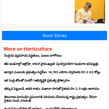
More Stories
More on Horticulture
సేంద్రియ వ్యవసాయ పద్ధతులు, పంటల బాగోగులు
జీవ ఇంధనాల్లో జట్రోఫా, కానుగ ప్రాముఖ్యత: పునర్వినియోగ ఇంధనాల భవిష్యత్తు
ఉద్యాన పంటలకు ప్రభుత్వం పెద్దపీట: 14,195 ఎకరాల విస్తరణకు రూ.2.62 కోట్లు
ఇక పండ్ల తోటతో పండగే ! అభివృద్ధికి ప్రభుత్వ ప్రోత్సాహం
తక్కువ పెట్టుబడి, అధిక లాభం: మఖానా సాగుతో రైతుకు రూ.2.5 లక్షల ఆదాయం
తెలంగాణ మామిడిని ప్రపంచానికి పరిచయం చేయనున్న రాష్ట్ర ప్రభుత్వం: నేరుగా
రైతుల నుంచి ఎగుమతి
బిందుసేద్యంలో దేశంలో అగ్రస్థానం – ఆంధ్రప్రదేశ్‌కు గర్వకారణం!!