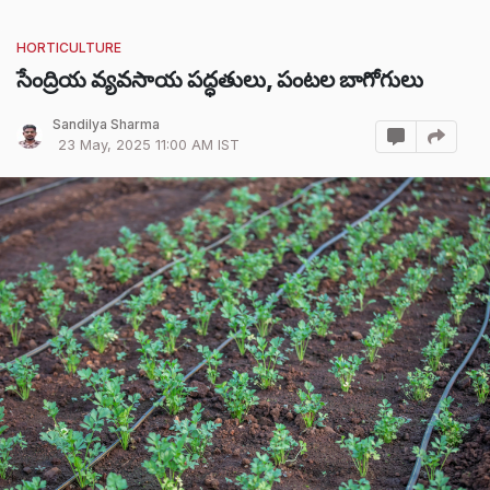
HORTICULTURE
సేంద్రియ వ్యవసాయ పద్ధతులు, పంటల బాగోగులు
Sandilya Sharma
23 May, 2025 11:00 AM IST