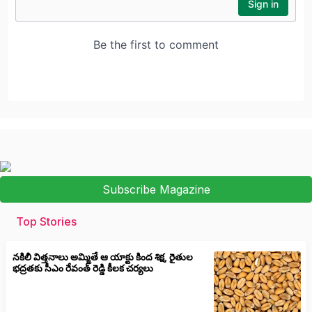
Subscribe Magazine
Top Stories
నకిలీ విత్తనాలు అమ్మితే ఆ యాక్టు కింద శిక్ష, రైతుల
భద్రతకు సీఎం రేవంత్ రెడ్డి కీలక చర్యలు