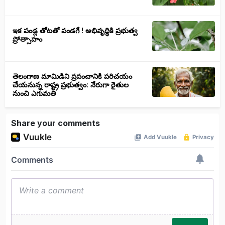
ఇక పండ్ల తోటతో పండగే ! అభివృద్ధికి ప్రభుత్వ
ప్రోత్సాహం
తెలంగాణ మామిడిని ప్రపంచానికి పరిచయం
చేయనున్న రాష్ట్ర ప్రభుత్వం: నేరుగా రైతుల
నుంచి ఎగుమతి
Share your comments