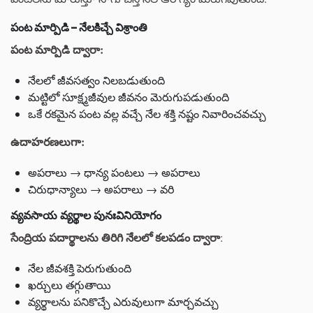
పంట మార్పిడి – నేలకిచ్చే విశ్రాంతి
పంట మార్పిడి ద్వారా:
నేలలో జీవసత్వం నిలబడుతుంది
మట్టిలో సూక్ష్మజీవుల జీవనం మెరుగుపడుతుంది
ఒకే రకమైన పంట వల్ల వచ్చే నేల శక్తి నష్టం నివారించవచ్చు
ఉదాహరణలుగా:
అపరాలు → ధాన్య పంటలు → అపరాలు
చిరుధాన్యాలు → అపరాలు → వరి
వ్యవసాయ వ్యర్థాల పునఃవినియోగం
సేంద్రియ పదార్థాలను తిరిగి నేలలో కలపడం ద్వారా
:
నేల జీవశక్తి పెరుగుతుంది
ఖర్చులు తగ్గుతాయి
వ్యర్థాలను పనికొచ్చే ఎరువులుగా మార్చవచ్చు