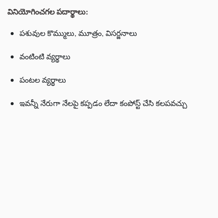
వినియోగించగల పదార్థాలు:
పశువుల కొమ్ములు, మూత్రం, విసర్జనాలు
వంటింటి వ్యర్థాలు
పంటల వ్యర్థాలు
ఇవన్నీ నేరుగా నేలపై కప్పడం లేదా కంపోస్ట్ చేసి కలపవచ్చు