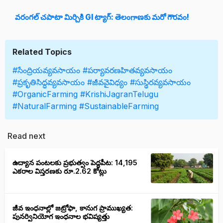
వరంగల్ చపాటా మిర్చికి GI ట్యాగ్: తెలంగాణకు మరో గౌరవం!
Related Topics
#సేంద్రియవ్యవసాయం
#పర్యావరణహితవ్యవసాయం
#ప్రకృతిసిద్ధవ్యవసాయం
#జీవవైవిధ్యం
#సుస్థిరవ్యవసాయం
#OrganicFarming
#KrishiJagranTelugu
#NaturalFarming
#SustainableFarming
Read next
ఉద్యాన పంటలకు ప్రభుత్వం పెద్దపీట: 14,195
ఎకరాల విస్తరణకు రూ.2.62 కోట్లు
జీవ ఇంధనాల్లో జట్రోఫా, కానుగ ప్రాముఖ్యత:
పునర్వినియోగ ఇంధనాల భవిష్యత్తు