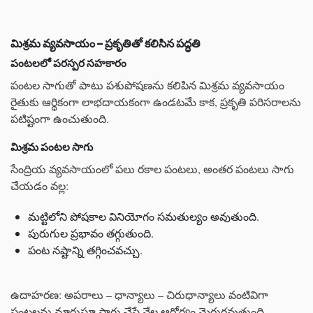
మిశ్రమ వ్యవసాయం – ప్రకృతితో కలిసిన పద్ధతి
పంటలలో పరస్పర సహకారం
పంటల సాగుతో పాటు పశుపోషణను కలిపిన మిశ్రమ వ్యవసాయం
రైతుకు ఆర్థికంగా లాభదాయకంగా ఉండటమే కాక, ప్రకృతి పరిసరాలను
పటిష్టంగా ఉంచుతుంది.
మిశ్రమ పంటల సాగు
సేంద్రియ వ్యవసాయంలో పలు రకాల పంటలు, అంతర పంటలు సాగు
చేయడం వల్ల:
మట్టిలోని పోషకాల వినియోగం సమతుల్యం అవుతుంది.
పురుగుల ప్రభావం తగ్గుతుంది.
పంట నష్టాన్ని తగ్గించవచ్చు.
ఉదాహరణ: అపరాలు – ధాన్యాలు – చిరుధాన్యాలు వంటివిగా
పంటలను మారుస్తూ సాగు చేస్తే నేల ఆరోగ్యం మెరుగవుతుంది.