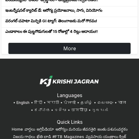
ఇంటర్నేషనల్ క్యారెట్ డే: ఆరోగ్య ప్రయోజనాలు, సాగు, వినియోగం
వరంగల్ చపాటా మిర్చికి GI ట్యాగ్: తెలంగాణకు మరో గౌరవం!
ఎండాకాలం ఈ పుట్టగొడుగులతో 15 రోజుల్లో 4 రెట్లు ఆదాయం!!
More
Languages
English
हिंदी
मराठी
ਪੰਜਾਬੀ
தமிழ்
മലയാളം
বাংলা
ಕನ್ನಡ
ଓଡିଆ
অসমীয়া
ગુજરાતી
Quick Links
Home
వార్తలు
అగ్రిపీడియా
ఆరోగ్యం మరియు జీవనశైలి
జంతు పశుసంవర్ధకం
విజయ గాథలు
ఖేతి బాడి
#FTB
Magazines
వ్యవసాయ యంత్రాలు
క్విజ్