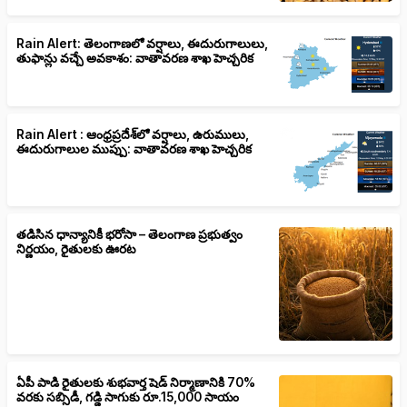
Rain Alert: తెలంగాణలో వర్షాలు, ఈదురుగాలులు,
తుఫాన్లు వచ్చే అవకాశం: వాతావరణ శాఖ హెచ్చరిక
Rain Alert : ఆంధ్రప్రదేశ్‌లో వర్షాలు, ఉరుములు,
ఈదురుగాలుల ముప్పు: వాతావరణ శాఖ హెచ్చరిక
తడిసిన ధాన్యానికీ భరోసా – తెలంగాణ ప్రభుత్వం
నిర్ణయం, రైతులకు ఊరట
ఏపీ పాడి రైతులకు శుభవార్త షెడ్ నిర్మాణానికి 70%
వరకు సబ్సిడీ, గడ్డి సాగుకు రూ.15,000 సాయం