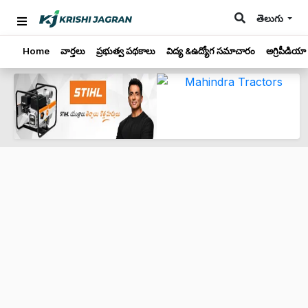
తెలుగు
Home
వార్తలు
ప్రభుత్వ పథకాలు
విద్య &ఉద్యోగ సమాచారం
అగ్రిపీడియా