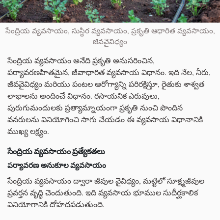
సేంద్రియ వ్యవసాయం, సుస్థిర వ్యవసాయం, ప్రకృతి ఆధారిత వ్యవసాయం,
జీవవైవిధ్యం
సేంద్రియ వ్యవసాయం అనేది ప్రకృతి అనుసరించిన,
పర్యావరణహితమైన, జీవాధారిత వ్యవసాయ విధానం. ఇది నేల, నీరు,
జీవవైవిధ్యం మరియు పంటల ఆరోగ్యాన్ని పరిరక్షిస్తూ, రైతుకు శాశ్వత
లాభాలను అందించే విధానం. రసాయనిక ఎరువులు,
పురుగుమందులకు ప్రత్యామ్నాయంగా ప్రకృతి నుంచి పొందిన
వనరులను వినియోగించి సాగు చేయడం ఈ వ్యవసాయ విధానానికి
ముఖ్య లక్ష్యం.
సేంద్రియ వ్యవసాయం ప్రత్యేకతలు
పర్యావరణ అనుకూల వ్యవసాయం
సేంద్రియ వ్యవసాయం ద్వారా జీవుల వైవిధ్యం, మట్టిలో సూక్ష్మజీవుల
ప్రవర్తన వృద్ధి చెందుతుంది. ఇది వ్యవసాయ భూముల సుదీర్ఘకాలిక
వినియోగానికి దోహదపడుతుంది.