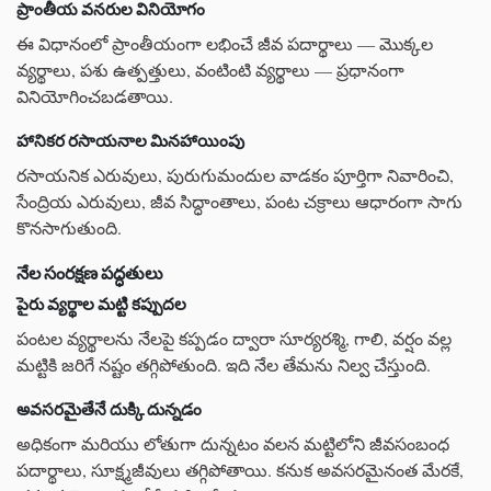
ప్రాంతీయ వనరుల వినియోగం
ఈ విధానంలో ప్రాంతీయంగా లభించే జీవ పదార్థాలు — మొక్కల
వ్యర్థాలు, పశు ఉత్పత్తులు, వంటింటి వ్యర్థాలు — ప్రధానంగా
వినియోగించబడతాయి.
హానికర రసాయనాల మినహాయింపు
రసాయనిక ఎరువులు, పురుగుమందుల వాడకం పూర్తిగా నివారించి,
సేంద్రియ ఎరువులు, జీవ సిద్ధాంతాలు, పంట చక్రాలు ఆధారంగా సాగు
కొనసాగుతుంది.
నేల సంరక్షణ పద్ధతులు
పైరు వ్యర్థాల మట్టి కప్పుదల
పంటల వ్యర్థాలను నేలపై కప్పడం ద్వారా సూర్యరశ్మి, గాలి, వర్షం వల్ల
మట్టికి జరిగే నష్టం తగ్గిపోతుంది. ఇది నేల తేమను నిల్వ చేస్తుంది.
అవసరమైతేనే దుక్కి దున్నడం
అధికంగా మరియు లోతుగా దున్నటం వలన మట్టిలోని జీవసంబంధ
పదార్థాలు, సూక్ష్మజీవులు తగ్గిపోతాయి. కనుక అవసరమైనంత మేరకే,