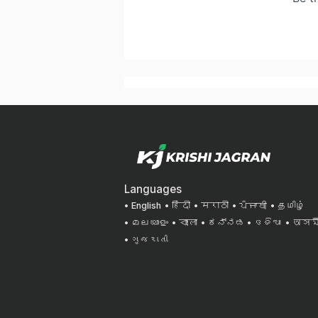
Languages
English
हिंदी
मराठी
ਪੰਜਾਬੀ
தமிழ்
മലയാളം
বাংলা
ಕನ್ನಡ
ଓଡିଆ
অসমী
ગુજરાતી