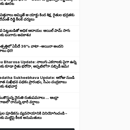
లకు ఊరట
 విత్తనాలు అమ్మితే ఆ యాక్టు కింద శిక్ష, రైతుల భద్రతకు
రేవంత్ రెడ్డి కీలక చర్యలు
ువ పెట్టుబడితో అధిక ఆదాయం: ఆయిల్ పామ్ సాగు
లకు బంగారు అవకాశం!
ఉత్పత్తిలో ఏపీదే 36% వాటా –అయినా అందని
ుబాటు ధర!
u Bharosa Update: నాలుగు ఎకరాలకు పైగా ఉన్న
కు కూడా రైతు భరోసా, అప్పటిలోగా సబ్సిడీ జమ!
datha Sukheebhava Update: ఆరోజు నుండి
దాత సుఖీభవ పథకం ప్రారంభం, సీఎం చంద్రబాబు
కు శుభవార్త
కొస్తున్న నైరుతి రుతుపవనాలు ... ఆంధ్రా
ాణలో రానున్న భారీ వర్షాలు
వుల పూడికను వ్యవసాయానికి వినియోగించండి –
లకు మట్టిపై కీలక అనుమతులు