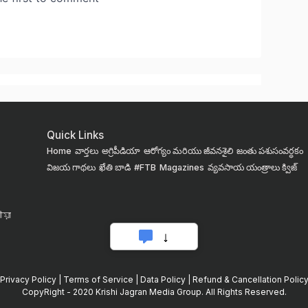
Quick Links
Home
వార్తలు
అగ్రిపీడియా
ఆరోగ్యం మరియు జీవనశైలి
జంతు పశుసంవర్ధకం
విజయ గాథలు
ఖేతి బాడి
#FTB
Magazines
వ్యవసాయ యంత్రాలు
క్విజ్
য়া
Privacy Policy
|
Terms of Service
|
Data Policy
|
Refund & Cancellation Polic
CopyRight - 2020 Krishi Jagran Media Group. All Rights Reserved.