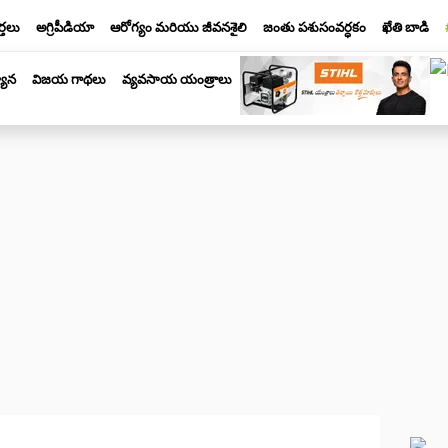
్తలు
అగ్రిపీడియా
ఆరోగ్యం మరియు జీవనశైలి
జంతు పశుసంవర్ధకం
ఖేతి బాడి
యాన
విజయ గాథలు
వ్యవసాయ యంత్రాలు