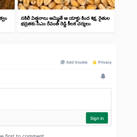
త్వం
నకిలీ విత్తనాలు అమ్మితే ఆ యాక్టు కింద శిక్ష, రైతుల
భద్రతకు సీఎం రేవంత్ రెడ్డి కీలక చర్యలు