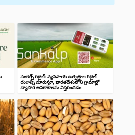
ు
సంకల్ప్ రిటైల్: వ్యవసాయ ఉత్పత్తుల రిటైల్
రంగాన్ని మారుస్తూ, భారతదేశంలోని గ్రామాల్లో
వ్యాపార అవకాశాలను విస్తరించడం