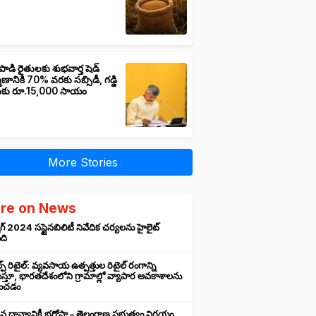
పాడి రైతులకు శుభవార్త షెడ్
మాణానికి 70% వరకు సబ్సిడీ, గడ్డి
ుకు రూ.15,000 సాయం
More Stories
re on News
గ్ 2024 సస్టైనబిలిటీ నివేదిక చర్యలను హైలైట్
ంది
ప్ రిటైల్: వ్యవసాయ ఉత్పత్తుల రిటైల్ రంగాన్ని
్తూ, భారతదేశంలోని గ్రామాల్లో వ్యాపార అవకాశాలను
రించడం
న ధాన్యానికీ భరోసా – తెలంగాణ ప్రభుత్వం నిర్ణయం,