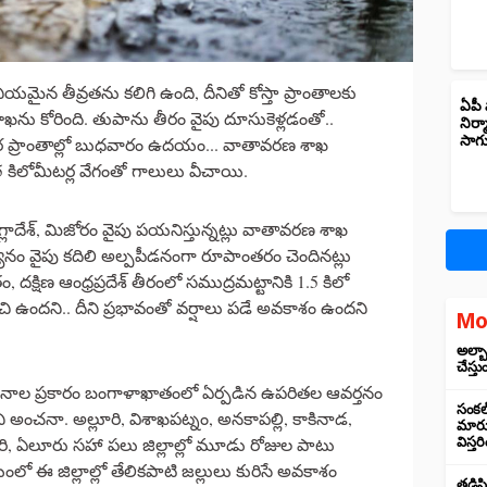
 తీవ్రతను కలిగి ఉంది, దీనితో కోస్తా ప్రాంతాలకు
ఏపీ 
ను కోరింది. తుపాను తీరం వైపు దూసుకెళ్లడంతో..
నిర్
సాగ
‌ పరిసర ప్రాంతాల్లో బుధవారం ఉదయం... వాతావరణ శాఖ
5 కిలోమీటర్ల వేగంతో గాలులు వీచాయి.
ాదేశ్‌, మిజోరం వైపు పయనిస్తున్నట్లు వాతావరణ శాఖ
నం వైపు కదిలి అల్పపీడనంగా రూపాంతరం చెందినట్లు
క్షిణ ఆంధ్రప్రదేశ్‌ తీరంలో సముద్రమట్టానికి 1.5 కిలో
ంచి ఉందని.. దీని ప్రభావంతో వర్షాలు పడే అవకాశం ఉందని
Mo
అల్బా
చేస్తు
ంచనాల ప్రకారం బంగాళాఖాతంలో ఏర్పడిన ఉపరితల ఆవర్తనం
సంకల్
ని అంచనా. అల్లూరి, విశాఖపట్నం, అనకాపల్లి, కాకినాడ,
మారుస
రి, ఏలూరు సహా పలు జిల్లాల్లో మూడు రోజుల పాటు
విస్త
 ఈ జిల్లాల్లో తేలికపాటి జల్లులు కురిసే అవకాశం
తడిసి