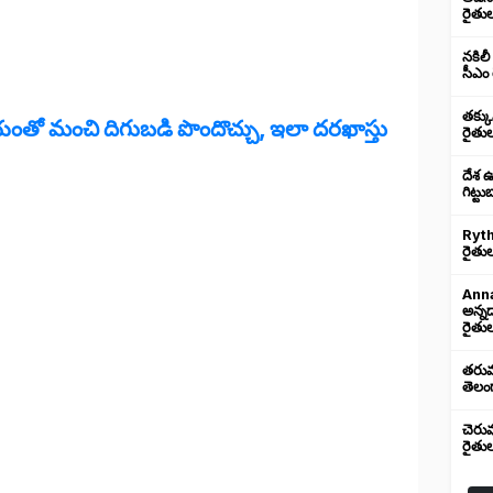
రైతు
నకిలీ
సీఎం 
తక్క
హాయంతో మంచి దిగుబడి పొందొచ్చు, ఇలా దరఖాస్తు
రైతు
దేశ 
గిట్ట
Ryth
రైతుల
Anna
అన్న
రైతుల
తరుము
తెలంగ
చెరు
రైతు