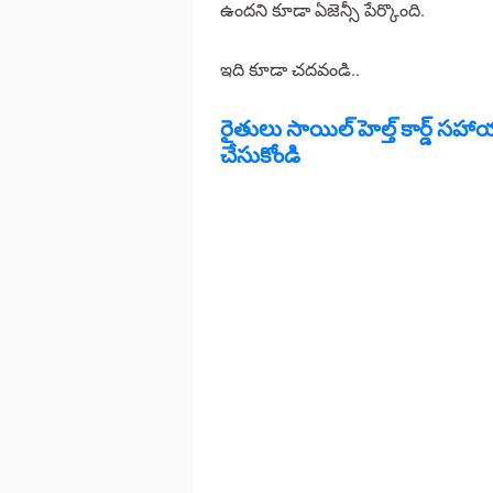
ఉందని కూడా ఏజెన్సీ పేర్కొంది.
ఇది కూడా చదవండి..
రైతులు సాయిల్ హెల్త్ కార్డ్ స
చేసుకోండి