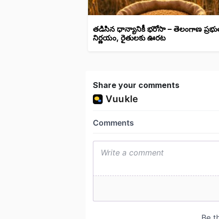
తడిసిన ధాన్యానికీ భరోసా – తెలంగాణ ప్రభు
నిర్ణయం, రైతులకు ఊరట
Share your comments