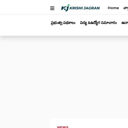
Home
వార
ప్రభుత్వ పథకాలు
విద్య &ఉద్యోగ సమాచారం
ఉద్
NEWS