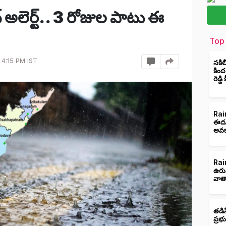
న్ అలెర్ట్.. 3 రోజుల పాటు ఈ
Top 
 4:15 PM IST
నకిల
కింద
రెడ్డ
Rain
ఈదుర
అవక
Rain
ఉరు
వాత
తడిస
ప్రభ