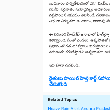
బుధవారం పార్వతీపురంలో 28.4 మి.మీ,
మి.మీ. వర్షపాతం నమోదైనట్లు అధికారులు 
నష్టపోయిన విషయం తెలిసిందే. చలికాలం
విధంగా ఎక్కువగా ఉంటాయి, దాదాపు వేస
ఈ నిరంతర హీట్‌వేవ్ జనాభాలో హీట్‌స్ట్
కలిగిస్తుంది. దీంతో ఎండలు, ఉక్కపోతత
ప్రభావంతో గతంలో వర్షాలు కురుస్తాయని 
వరుణుడు కరుణిస్తాడని అన్నదాతలు ఆశ
ఇది కూడా చదవండి..
రైతులు సాయిల్ హెల్త్ కార్డ్ స
చేసుకోండి
Related Topics
Heavy Rain Alert
Andhra Prades