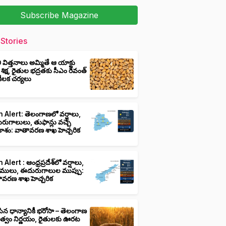
Subscribe Magazine
Stories
ీ విత్తనాలు అమ్మితే ఆ యాక్టు
 శిక్ష, రైతుల భద్రతకు సీఎం రేవంత్
ి కీలక చర్యలు
 Alert: తెలంగాణలో వర్షాలు,
ుగాలులు, తుఫాన్లు వచ్చే
ాశం: వాతావరణ శాఖ హెచ్చరిక
 Alert : ఆంధ్రప్రదేశ్‌లో వర్షాలు,
ములు, ఈదురుగాలుల ముప్పు:
ావరణ శాఖ హెచ్చరిక
ిన ధాన్యానికీ భరోసా – తెలంగాణ
ుత్వం నిర్ణయం, రైతులకు ఊరట