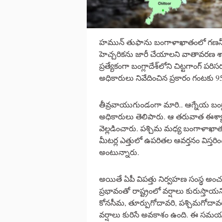
హమున్ తుఫాను బంగాళాఖాతంలో గణనీయమైన
హెచ్చరికను జారీ చేయాలని వాతావరణ శాఖ
ప్రత్యేకంగా బంగ్లాదేశ్‌లోని చిట్టగాంగ్
అధికారులు నివేదించిన ప్రకారం గంటకు 9
తీవ్రవాయుగుండంగా మారి.. ఆగ్నేయ బంగ్ల
అధికారులు తెలిపారు. ఆ తరువాత ఈశ్యా
వెల్లడించారు. పశ్చిమ మధ్య బంగాళాఖాతం, ద
మీటర్ల ఎత్తులో ఉపరితల ఆవర్తనం విస్తరి
అంటున్నారు.
అయితే ఏపీ విపత్తు నిర్వహణ సంస్థ అ
ప్రభావంతో రాష్ట్రంలో వర్షాలు కురుస్తాయ
కోనసీమ, తూర్పుగోదావరి, పశ్చిమగోదావ
వర్షాలు కురిసే అవకాశం ఉంది. ఈ సమయంలో