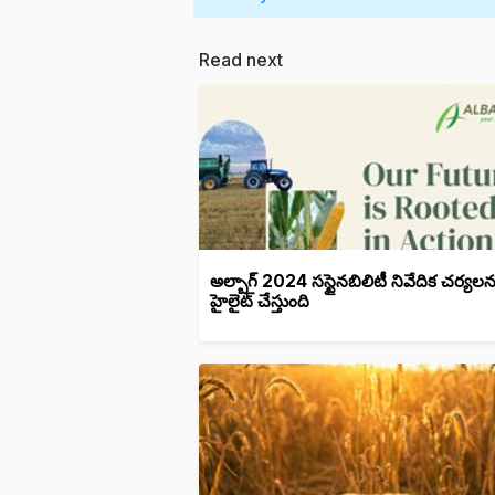
Read next
అల్బాగ్ 2024 సస్టైనబిలిటీ నివేదిక చర్యలన
హైలైట్ చేస్తుంది