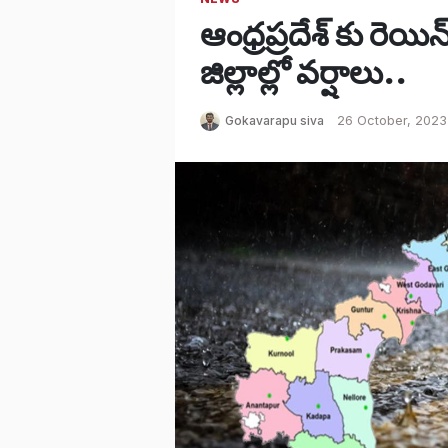
ఆంధ్రప్రదేశ్ కు రెయి
జిల్లాల్లో వర్షాలు..
Gokavarapu siva
26 October, 2023