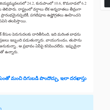
 జియ్యమ్మవలసలో 24.2, కురుపాంలో 10.6, కొమరాడలో 6.2
తెలిపారు. రాష్ట్రంలో వర్షాలు లేక అన్నదాతలు తీవ్రంగా
 ప్రారంభమైనప్పటికీ, పగటిపూట ఉష్ణోగ్రతలు ఊహించని
విని తలపిస్తాయి.
రోక్ కేసుల పెరుగుదలకు దారితీసింది, ఇది మరింత బాధను
ో ప్రజలు ఇబ్బంది పడుతున్నారు. వాయుగుండం, తుపాను
అనుకున్నా.. ఆ ప్రభావం ఏపీపై కనిపించలేదు. ఇప్పుడైనా
తో ఉన్నారు.
హాయంతో మంచి దిగుబడి పొందొచ్చు, ఇలా దరఖాస్తు
h