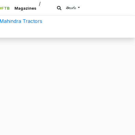
/a>
తెలుగు
#FTB
Magazines