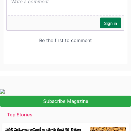
Subscribe Magazine
Top Stories
నకిలీ విత్తనాలు అమ్మితే ఆ యాక్టు కింద శిక్ష, రైతుల