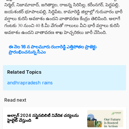
నిర్మల్, నిజామాబాద్, జగిత్యాల, రాజన్న సిరిసిల్ల, కరీంనగర్, పెద్దపల్లి,
జయశంకర్ భూపాలపల్లి, సిద్దిపేట, కామారెడ్డి జిల్లాల్లో గురువారం భారీ
వర్షాలు కురిసే అవకాశం ఉందని వాతావరణ కేంద్రం తెలిపింది. అలాగే
గంటకు 30 నుంచి 40 కి.మీ వేగంతో గాలులు వీచి భారీ వర్షాలు కురిసే
అవకాశం ఉందని వాతావరణ శాఖ హెచ్చరికలు జారీ చేసింది.
ఈ నెల 16 న పాలమూరు రంగారెడ్డి ఎత్తిపోతల ప్రాజెక్టు
ప్రారంభించనున్న సీఎం
Related Topics
andhrapradesh rains
Read next
అల్బాగ్ 2024 సస్టైనబిలిటీ నివేదిక చర్యలను
హైలైట్ చేస్తుంది