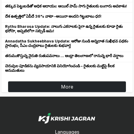
తక్కువ పెట్టుబడితో అధిక ఆదాయం: ఆయిల్ పామ్ సాగు రైతులకు బంగారు అవకాశం!
దేశ ఉత్పత్తిలో ఏపీదే 36% వాటా –అయినా అందని గిట్టుబాటు ధర!
Rythu Bharosa Update: నాలుగు ఎకరాలకు పైగా ఉన్న రైతులకు కూడా రైతు
భరోసా, అప్పటిలోగా సబ్సిడీ జమ!
Annadatha Sukheebhava Update: ఆరోజు నుండి అన్నదాత సుఖీభవ పథకం
ప్రారంభం, సీఎం చంద్రబాబు రైతులకు శుభవార్త
తరుముకొస్తున్న నైరుతి రుతుపవనాలు ... ఆంధ్రా తెలంగాణలో రానున్న భారీ వర్షాలు
చెరువుల పూడికను వ్యవసాయానికి వినియోగించండి – రైతులకు మట్టిపై కీలక
అనుమతులు
More
Languages