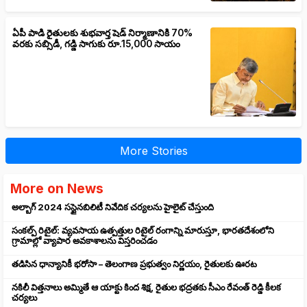
ఏపీ పాడి రైతులకు శుభవార్త షెడ్ నిర్మాణానికి 70%
వరకు సబ్సిడీ, గడ్డి సాగుకు రూ.15,000 సాయం
More Stories
More on News
అల్బాగ్ 2024 సస్టైనబిలిటీ నివేదిక చర్యలను హైలైట్ చేస్తుంది
సంకల్ప్ రిటైల్: వ్యవసాయ ఉత్పత్తుల రిటైల్ రంగాన్ని మారుస్తూ, భారతదేశంలోని
గ్రామాల్లో వ్యాపార అవకాశాలను విస్తరించడం
తడిసిన ధాన్యానికీ భరోసా – తెలంగాణ ప్రభుత్వం నిర్ణయం, రైతులకు ఊరట
నకిలీ విత్తనాలు అమ్మితే ఆ యాక్టు కింద శిక్ష, రైతుల భద్రతకు సీఎం రేవంత్ రెడ్డి కీలక
చర్యలు