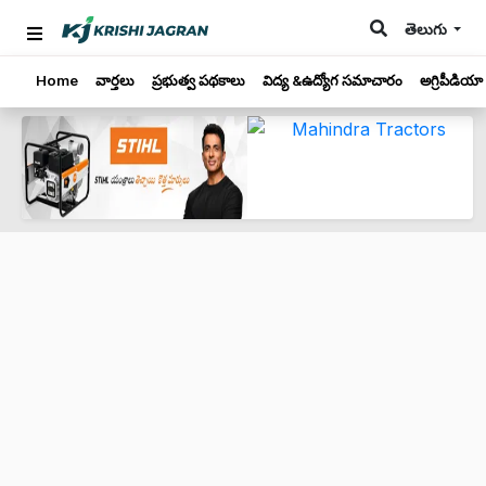
తెలుగు
Home
వార్తలు
ప్రభుత్వ పథకాలు
విద్య &ఉద్యోగ సమాచారం
అగ్రిపీడియా