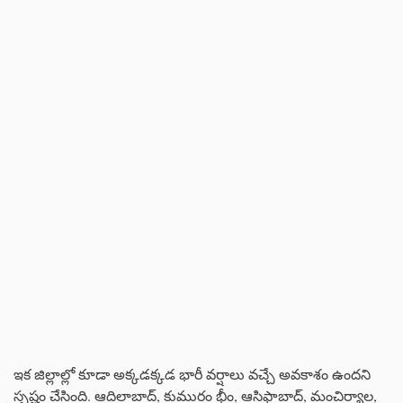
ఇక జిల్లాల్లో కూడా అక్కడక్కడ భారీ వర్షాలు వచ్చే అవకాశం ఉందని
స్పష్టం చేసింది. ఆదిలాబాద్, కుమురం భీం, ఆసిఫాబాద్, మంచిర్యాల,