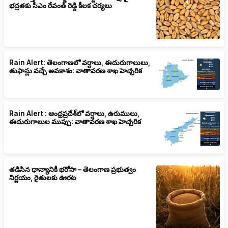
భద్రతకు సీఎం రేవంత్ రెడ్డి కీలక చర్యలు
Rain Alert: తెలంగాణలో వర్షాలు, ఈదురుగాలులు,
తుఫాన్లు వచ్చే అవకాశం: వాతావరణ శాఖ హెచ్చరిక
Rain Alert : ఆంధ్రప్రదేశ్‌లో వర్షాలు, ఉరుములు,
ఈదురుగాలుల ముప్పు: వాతావరణ శాఖ హెచ్చరిక
తడిసిన ధాన్యానికీ భరోసా – తెలంగాణ ప్రభుత్వం
నిర్ణయం, రైతులకు ఊరట