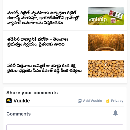
సంకల్ప్ రిటైల్: వ్యవసాయ ఉత్పత్తుల రిటైల్
రంగాన్ని మారుస్తూ, భారతదేశంలోని గ్రామాల్లో
వ్యాపార అవకాశాలను విస్తరించడం
తడిసిన ధాన్యానికీ భరోసా – తెలంగాణ
ప్రభుత్వం నిర్ణయం, రైతులకు ఊరట
నకిలీ విత్తనాలు అమ్మితే ఆ యాక్టు కింద శిక్ష,
రైతుల భద్రతకు సీఎం రేవంత్ రెడ్డి కీలక చర్యలు
Share your comments