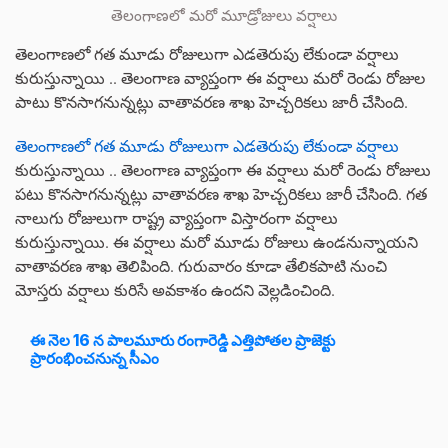
తెలంగాణలో మరో మూడ్రోజులు వర్షాలు
తెలంగాణలో గత మూడు రోజులుగా ఎడతెరుపు లేకుండా వర్షాలు
కురుస్తున్నాయి .. తెలంగాణ వ్యాప్తంగా ఈ వర్షాలు మరో రెండు రోజుల
పాటు కొనసాగనున్నట్లు వాతావరణ శాఖ హెచ్చరికలు జారీ చేసింది.
తెలంగాణలో గత మూడు రోజులుగా ఎడతెరుపు లేకుండా వర్షాలు
కురుస్తున్నాయి .. తెలంగాణ వ్యాప్తంగా ఈ వర్షాలు మరో రెండు రోజులు
పటు కొనసాగనున్నట్లు వాతావరణ శాఖ హెచ్చరికలు జారీ చేసింది. గత
నాలుగు రోజులుగా రాష్ట్ర వ్యాప్తంగా విస్తారంగా వర్షాలు
కురుస్తున్నాయి. ఈ వర్షాలు మరో మూడు రోజులు ఉండనున్నాయని
వాతావరణ శాఖ తెలిపింది. గురువారం కూడా తేలికపాటి నుంచి
మోస్తరు వర్షాలు కురిసే అవకాశం ఉందని వెల్లడించింది.
ఈ నెల 16 న పాలమూరు రంగారెడ్డి ఎత్తిపోతల ప్రాజెక్టు
ప్రారంభించనున్న సీఎం