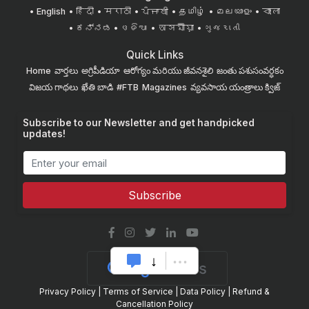
English
हिंदी
मराठी
ਪੰਜਾਬੀ
தமிழ்
മലയാളം
বাংলা
ಕನ್ನಡ
ଓଡିଆ
অসমীয়া
ગુજરાતી
Quick Links
Home
వార్తలు
అగ్రిపీడియా
ఆరోగ్యం మరియు జీవనశైలి
జంతు పశుసంవర్ధకం
విజయ గాథలు
ఖేతి బాడి
#FTB
Magazines
వ్యవసాయ యంత్రాలు
క్విజ్
Subscribe to our Newsletter and get handpicked
updates!
Subscribe
Privacy Policy
|
Terms of Service
|
Data Policy
|
Refund &
Cancellation Policy