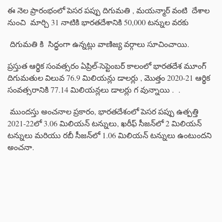
ఈ నెల ప్రారంభంలో పెసర పప్పు దిగుమతి , మయన్మార్ వంటి దేశాల
నుంచి మార్చి 31 నాటికి భారతదేశానికి 50,000 టన్నుల వరకు
దిగుమతి కి సిద్ధంగా ఉన్నట్లు వాణిజ్య వర్గాలు సూచించాయి.
ప్రస్తుత ఆర్థిక సంవత్సరం ఏప్రిల్-సెప్టెంబర్ కాలంలో భారతదేశ మూంగ్
దిగుమతుల విలువ 76.9 మిలియన్లు డాలర్లు , మొత్తం 2020-21 ఆర్థిక
సంవత్సరానికి 77.14 మిలియన్లలు డాలర్లు గ వున్నాయి . .
ముందస్తు అంచనాల ప్రకారం, భారతదేశంలో పెసర పప్పు ఉత్పత్తి
2021-22లో 3.06 మిలియన్ టన్నులు, ఖరీఫ్ సీజన్‌లో 2 మిలియన్
టన్నులు మరియు రబీ సీజన్‌లో 1.06 మిలియన్ టన్నులు ఉంటుందని
అంచనా.