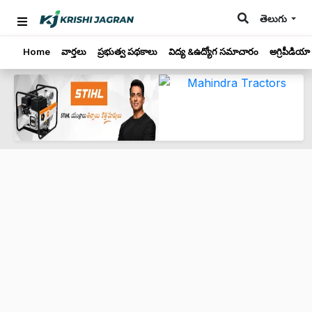
తెలుగు
Home
వార్తలు
ప్రభుత్వ పథకాలు
విద్య &ఉద్యోగ సమాచారం
అగ్రిపీడియా