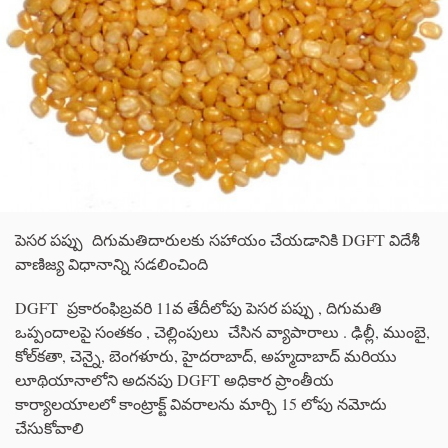
పెసర పప్పు దిగుమతిదారులకు సహాయం చేయడానికి DGFT విదేశీ
వాణిజ్య విధానాన్ని సడలించింది
DGFT ప్రకారంఫిబ్రవరి 11వ తేదీలోపు పెసర పప్పు , దిగుమతి
ఒప్పందాలపై సంతకం , చెల్లింపులు చేసిన వ్యాపారాలు . ఢిల్లీ, ముంబై,
కోల్‌కతా, చెన్నై, బెంగళూరు, హైదరాబాద్, అహ్మదాబాద్ మరియు
లూథియానాలోని అదనపు DGFT అధికార ప్రాంతీయ
కార్యాలయాలలో కాంట్రాక్ట్ వివరాలను మార్చి 15 లోపు నమోదు
చేసుకోవాలి