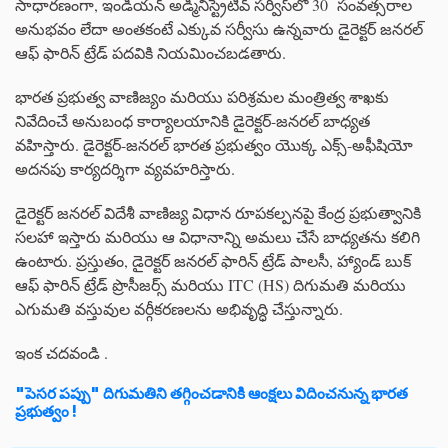
సాధారణంగా, ఇండియన్ అడ్మినిస్ట్రేటివ్ సర్వీస్‌లో 30 సంవత్సరాల
అనుభవం లేదా అంతకంటే ఎక్కువ సర్వీసు ఉన్నవారు డైరెక్టర్ జనరల్
ఆఫ్ ఫారిన్ ట్రేడ్ పదవికి నియమించబడతారు.
భారత ప్రభుత్వ వాణిజ్యం మరియు పరిశ్రమల మంత్రిత్వ శాఖకు
నివేదించే అనుబంధ కార్యాలయానికి డైరెక్టర్-జనరల్ బాధ్యత
వహిస్తారు. డైరెక్టర్-జనరల్ భారత ప్రభుత్వం యొక్క ఎక్స్-అఫీషియో
అదనపు కార్యదర్శిగా వ్యవహరిస్తారు.
డైరెక్టర్ జనరల్ విదేశీ వాణిజ్య విధాన రూపకల్పనపై కేంద్ర ప్రభుత్వానికి
సలహా ఇస్తారు మరియు ఆ విధానాన్ని అమలు చేసే బాధ్యతను కలిగి
ఉంటారు. ప్రస్తుతం, డైరెక్టర్ జనరల్ ఫారిన్ ట్రేడ్ పాలసీ, హ్యాండ్ బుక్
ఆఫ్ ఫారిన్ ట్రేడ్ ప్రొసీజర్స్ మరియు ITC (HS) దిగుమతి మరియు
ఎగుమతి వస్తువుల వర్గీకరణలను అభివృద్ధి చేస్తున్నారు.
ఇంక చదవండి .
"పెసర పప్పు" దిగుమతిని తగ్గించడానికి ఆంక్షలు విదించనున్న భారత
ప్రభుత్వం !