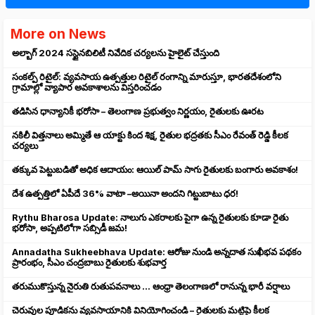
More on News
అల్బాగ్ 2024 సస్టైనబిలిటీ నివేదిక చర్యలను హైలైట్ చేస్తుంది
సంకల్ప్ రిటైల్: వ్యవసాయ ఉత్పత్తుల రిటైల్ రంగాన్ని మారుస్తూ, భారతదేశంలోని
గ్రామాల్లో వ్యాపార అవకాశాలను విస్తరించడం
తడిసిన ధాన్యానికీ భరోసా – తెలంగాణ ప్రభుత్వం నిర్ణయం, రైతులకు ఊరట
నకిలీ విత్తనాలు అమ్మితే ఆ యాక్టు కింద శిక్ష, రైతుల భద్రతకు సీఎం రేవంత్ రెడ్డి కీలక
చర్యలు
తక్కువ పెట్టుబడితో అధిక ఆదాయం: ఆయిల్ పామ్ సాగు రైతులకు బంగారు అవకాశం!
దేశ ఉత్పత్తిలో ఏపీదే 36% వాటా –అయినా అందని గిట్టుబాటు ధర!
Rythu Bharosa Update: నాలుగు ఎకరాలకు పైగా ఉన్న రైతులకు కూడా రైతు
భరోసా, అప్పటిలోగా సబ్సిడీ జమ!
Annadatha Sukheebhava Update: ఆరోజు నుండి అన్నదాత సుఖీభవ పథకం
ప్రారంభం, సీఎం చంద్రబాబు రైతులకు శుభవార్త
తరుముకొస్తున్న నైరుతి రుతుపవనాలు ... ఆంధ్రా తెలంగాణలో రానున్న భారీ వర్షాలు
చెరువుల పూడికను వ్యవసాయానికి వినియోగించండి – రైతులకు మట్టిపై కీలక