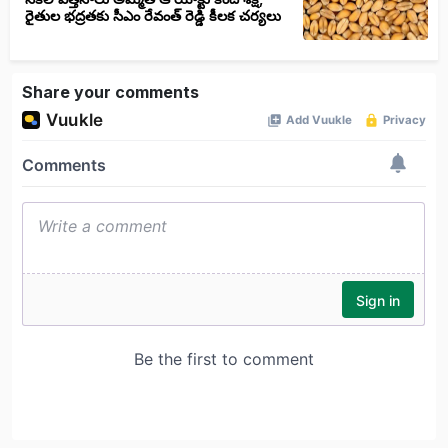
రైతుల భద్రతకు సీఎం రేవంత్ రెడ్డి కీలక చర్యలు
Share your comments