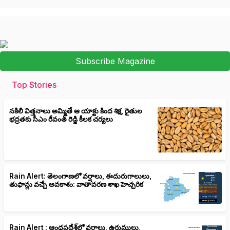
Subscribe Magazine
Top Stories
నకిలీ విత్తనాలు అమ్మితే ఆ యాక్టు కింద శిక్ష, రైతుల
భద్రతకు సీఎం రేవంత్ రెడ్డి కీలక చర్యలు
Rain Alert: తెలంగాణలో వర్షాలు, ఈదురుగాలులు,
తుఫాన్లు వచ్చే అవకాశం: వాతావరణ శాఖ హెచ్చరిక
Rain Alert : ఆంధ్రప్రదేశ్‌లో వర్షాలు, ఉరుములు,