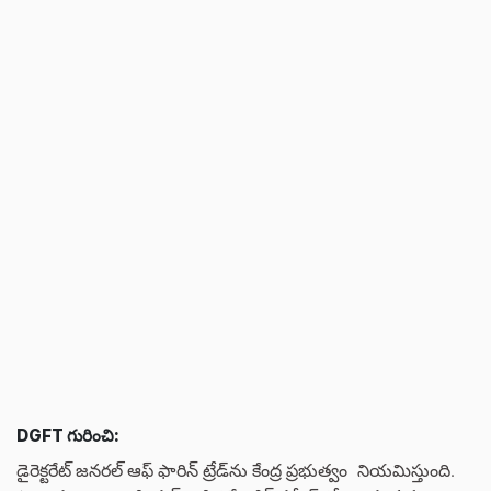
DGFT గురించి:
డైరెక్టరేట్ జనరల్ ఆఫ్ ఫారిన్ ట్రేడ్‌ను కేంద్ర ప్రభుత్వం నియమిస్తుంది.