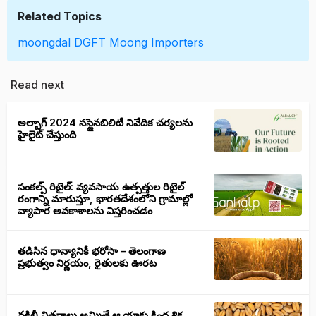
Related Topics
moongdal
DGFT
Moong Importers
Read next
అల్బాగ్ 2024 సస్టైనబిలిటీ నివేదిక చర్యలను
హైలైట్ చేస్తుంది
సంకల్ప్ రిటైల్: వ్యవసాయ ఉత్పత్తుల రిటైల్
రంగాన్ని మారుస్తూ, భారతదేశంలోని గ్రామాల్లో
వ్యాపార అవకాశాలను విస్తరించడం
తడిసిన ధాన్యానికీ భరోసా – తెలంగాణ
ప్రభుత్వం నిర్ణయం, రైతులకు ఊరట
నకిలీ విత్తనాలు అమ్మితే ఆ యాక్టు కింద శిక్ష,