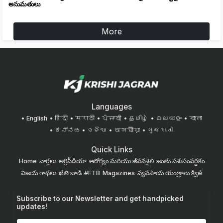
అనుమతులు
More
Languages
English
हिंदी
मराठी
ਪੰਜਾਬੀ
தமிழ்
മലയാളം
বাংলা
ಕನ್ನಡ
ଓଡିଆ
অসমীয়া
ગુજરાતી
Quick Links
Home
వార్తలు
అగ్రిపీడియా
ఆరోగ్యం మరియు జీవనశైలి
జంతు పశుసంవర్ధకం
విజయ గాథలు
ఖేతి బాడి
#FTB
Magazines
వ్యవసాయ యంత్రాలు
క్విజ్
Subscribe to our Newsletter and get handpicked
updates!