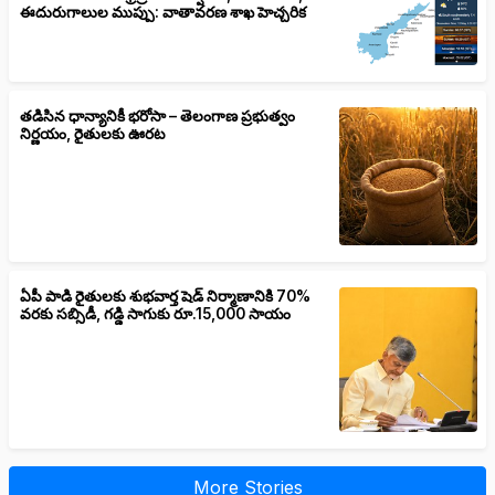
ఈదురుగాలుల ముప్పు: వాతావరణ శాఖ హెచ్చరిక
తడిసిన ధాన్యానికీ భరోసా – తెలంగాణ ప్రభుత్వం
నిర్ణయం, రైతులకు ఊరట
ఏపీ పాడి రైతులకు శుభవార్త షెడ్ నిర్మాణానికి 70%
వరకు సబ్సిడీ, గడ్డి సాగుకు రూ.15,000 సాయం
More Stories