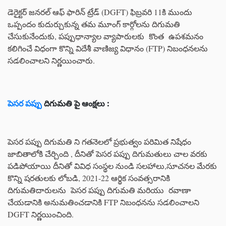
డెరైక్టర్ జనరల్ ఆఫ్ ఫారిన్ ట్రేడ్ (DGFT) ఫిబ్రవరి 11కి ముందు
ఒప్పందం కుదుర్చుకున్న తమ మూంగ్ కార్గోలను దిగుమతి
చేసుకునేందుకు, పప్పుధాన్యాల వ్యాపారులకు కొంత ఉపశమనం
కలిగించే విధంగా కొన్ని విదేశీ వాణిజ్య విధానం (FTP) నిబంధనలను
సడలించాలని నిర్ణయించారు.
పెసర పప్పు
దిగుమతి పై ఆంక్షలు :
పెసర పప్పు దిగుమతి ని గతనెలలో ప్రభుత్వం పరిమిత నిషేధం
జాబితాలోకి చేర్చింది , దీనితో పెసర పప్పు దిగుమతులు చాల వరకు
పడిపోయాయి దీనితో వివిధ సంస్థల నుండి సలహాలు,సూచనల మేరకు
కొన్ని షరతులకు లోబడి, 2021-22 ఆర్థిక సంవత్సరానికి
దిగుమతిదారులను పెసర పప్పు దిగుమతి మరియు రవాణా
చేయడానికి అనుమతించడానికి FTP నిబంధనను సడలించాలని
DGFT నిర్ణయించింది.