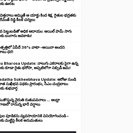
లకు ఊరట
 విత్తనాలు అమ్మితే ఆ యాక్టు కింద శిక్ష, రైతుల భద్రతకు
రేవంత్ రెడ్డి కీలక చర్యలు
ువ పెట్టుబడితో అధిక ఆదాయం: ఆయిల్ పామ్ సాగు
లకు బంగారు అవకాశం!
ఉత్పత్తిలో ఏపీదే 36% వాటా –అయినా అందని
ుబాటు ధర!
u Bharosa Update: నాలుగు ఎకరాలకు పైగా ఉన్న
కు కూడా రైతు భరోసా, అప్పటిలోగా సబ్సిడీ జమ!
datha Sukheebhava Update: ఆరోజు నుండి
దాత సుఖీభవ పథకం ప్రారంభం, సీఎం చంద్రబాబు
కు శుభవార్త
కొస్తున్న నైరుతి రుతుపవనాలు ... ఆంధ్రా
ాణలో రానున్న భారీ వర్షాలు
వుల పూడికను వ్యవసాయానికి వినియోగించండి –
లకు మట్టిపై కీలక అనుమతులు