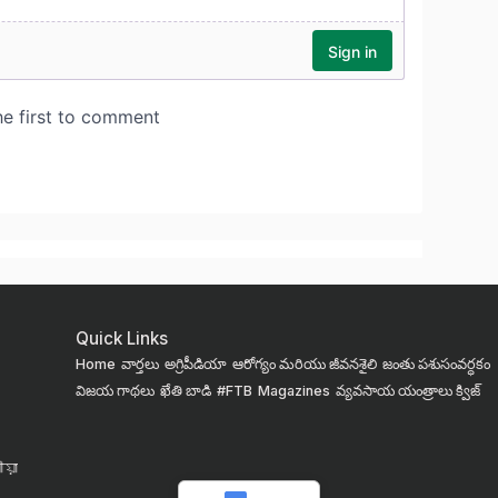
Quick Links
Home
వార్తలు
అగ్రిపీడియా
ఆరోగ్యం మరియు జీవనశైలి
జంతు పశుసంవర్ధకం
విజయ గాథలు
ఖేతి బాడి
#FTB
Magazines
వ్యవసాయ యంత్రాలు
క్విజ్
য়া