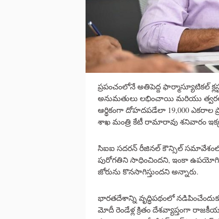
ప్రపంచంలోనే అతిపెద్ద ఫార్మాస్యూటికల్ క్
అనుమతులు లభించాయి మరియు త్వరలో ప్ర
ఆర్థికంగా దోహదపడేలా 19,000 ఎకరాల ప్
శాఖ మంత్రి కేటీ రామారావు శనివారం ఇక్
సిఐఐ సదరన్ రీజినల్ కౌన్సిల్ సమావే
పురోగతిని సాధించిందని, ఇంకా ఉపయోగించన
జోరును కొనసాగిస్తుందని అన్నారు.
భారతదేశాన్ని వృద్ధిపథంలో నడిపించేందుకు 
మోదీ రెండేళ్ల క్రితం దేశవ్యాప్తంగా రా