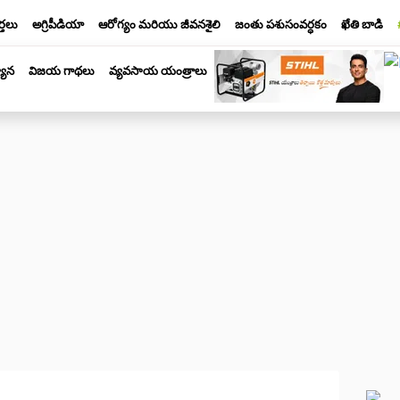
్తలు
అగ్రిపీడియా
ఆరోగ్యం మరియు జీవనశైలి
జంతు పశుసంవర్ధకం
ఖేతి బాడి
యాన
విజయ గాథలు
వ్యవసాయ యంత్రాలు