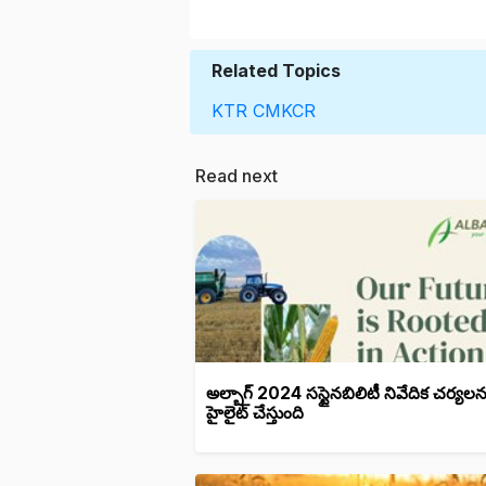
Related Topics
KTR
CMKCR
Read next
అల్బాగ్ 2024 సస్టైనబిలిటీ నివేదిక చర్యలన
హైలైట్ చేస్తుంది