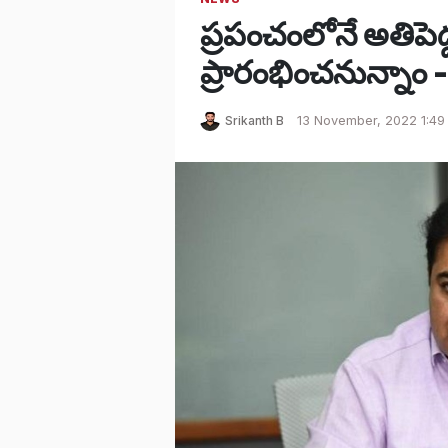
ప్రపంచంలోనే అతిపెద్ద 
ప్రారంభించనున్నాం
Srikanth B
13 November, 2022 1:49