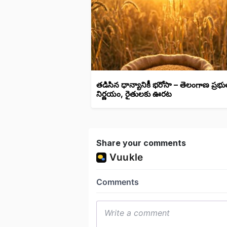
తడిసిన ధాన్యానికీ భరోసా – తెలంగాణ ప్రభు
నిర్ణయం, రైతులకు ఊరట
Share your comments