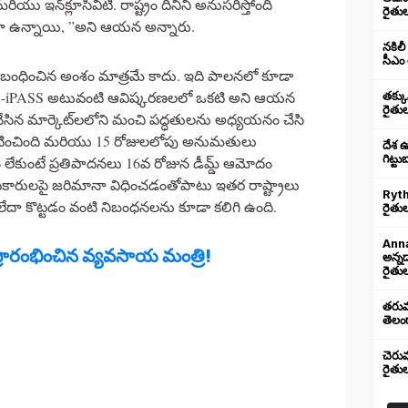
 మరియు ఇన్‌క్లూసివిటీ. రాష్ట్రం దీనిని అనుసరిస్తోంది
రైతు
ా ఉన్నాయి, ”అని ఆయన అన్నారు.
నకిలీ
సీఎం 
 సంబంధించిన అంశం మాత్రమే కాదు. ఇది పాలనలో కూడా
ానం TS-iPASS అటువంటి ఆవిష్కరణలలో ఒకటి అని ఆయన
తక్క
రైతు
క చేసిన మార్కెట్‌లలోని మంచి పద్ధతులను అధ్యయనం చేసి
 ప్రకటించింది మరియు 15 రోజులలోపు అనుమతులు
దేశ 
గిట్ట
లేకుంటే ప్రతిపాదనలు 16వ రోజున డీమ్డ్ ఆమోదం
కారులపై జరిమానా విధించడంతోపాటు ఇతర రాష్ట్రాలు
Ryth
ేదా కొట్టడం వంటి నిబంధనలను కూడా కలిగి ఉంది.
రైతుల
Anna
్రారంభించిన వ్యవసాయ మంత్రి!
అన్న
రైతుల
తరుము
తెలంగ
చెరు
రైతు