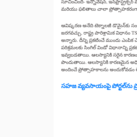
సూచించింది- ఇన్నోవేషన్, ఇన్‌ఫ్రాస్ట్రక్చర్
మరియు ఫలితాలు చాలా ప్రోత్సాహకరంగ
ఆవిష్కరణ అనేది టెక్నాలజీ డొమైన్‌కు
జరగవచ్చు, రాష్ట్ర పారిశ్రామిక విధ
అన్నారు. దీన్ని ప్రకటించే ముందు ఎంపి
పరిశ్రమలకు సింగిల్ విండో విధానాన్ని
ఇవ్వబడతాయి. ఆలస్యానికి సరైన కారణం 
పొందుతాయి. ఆలస్యానికి కారణమైన అధి
అందించే ప్రోత్సాహకాలను అందుకోవడం ల
సహజ వ్యవసాయంపై పోర్టల్‌ను ప