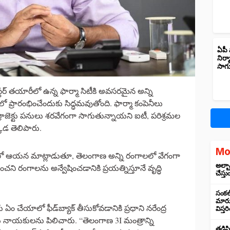
ఏపీ 
నిర్
సాగ
లస్టర్ తయారీలో ఉన్న ఫార్మా సిటీకి అవసరమైన అన్ని
ారంభించేందుకు సిద్ధమవుతోంది. ఫార్మా కంపెనీలు
రాజెక్టు పనులు శరవేగంగా సాగుతున్నాయని ఐటీ, పరిశ్రమల
కడ తెలిపారు.
Mo
శంలో ఆయన మాట్లాడుతూ, తెలంగాణ అన్ని రంగాలలో వేగంగా
అల్బా
ి రంగాలను అన్వేషించడానికి ప్రయత్నిస్తూనే వృద్ధి
చేస్తు
సంకల్
మారుస
ఏం చేయాలో ఫీడ్‌బ్యాక్ తీసుకోవడానికి ప్రధాని నరేంద్ర
విస్త
జకీయ నాయకులను పిలిచారు. “తెలంగాణ 3I మంత్రాన్ని
తడిసి