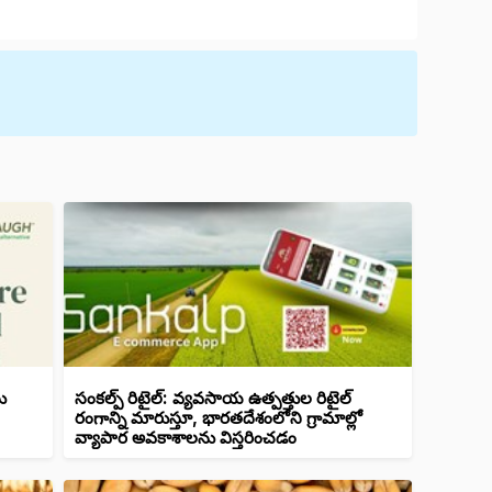
ు
సంకల్ప్ రిటైల్: వ్యవసాయ ఉత్పత్తుల రిటైల్
రంగాన్ని మారుస్తూ, భారతదేశంలోని గ్రామాల్లో
వ్యాపార అవకాశాలను విస్తరించడం