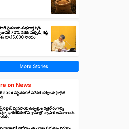
పాడి రైతులకు శుభవార్త షెడ్
మాణానికి 70% వరకు సబ్సిడీ, గడ్డి
ుకు రూ.15,000 సాయం
More Stories
re on News
గ్ 2024 సస్టైనబిలిటీ నివేదిక చర్యలను హైలైట్
ంది
ప్ రిటైల్: వ్యవసాయ ఉత్పత్తుల రిటైల్ రంగాన్ని
్తూ, భారతదేశంలోని గ్రామాల్లో వ్యాపార అవకాశాలను
రించడం
న ధాన్యానికీ భరోసా – తెలంగాణ ప్రభుత్వం నిర్ణయం,