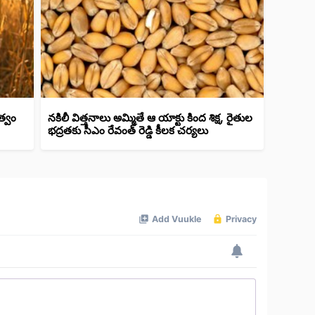
త్వం
నకిలీ విత్తనాలు అమ్మితే ఆ యాక్టు కింద శిక్ష, రైతుల
భద్రతకు సీఎం రేవంత్ రెడ్డి కీలక చర్యలు