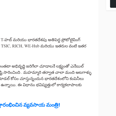
, T-హబ్ మరియు భారతదేశపు అతిపెద్ద ప్రోటోటైపింగ్
. ఇది TSIC, RICH, WE-Hub మరియు ఇతరుల వంటి ఇతర
తటా అభివృద్ధి జరిగేలా చూడాలనే లక్ష్యంతో ఎనేబుల్
్రం దృష్టి సారించింది . మహమ్మారి తర్వాత చాలా మంది ఆటగాళ్ళు
మోడల్ కోసం చూస్తున్నందున భారతదేశంలోని కంపెనీలు
లిగి ఉన్నాయి. ఈ విధానం భవిష్యత్తులో కార్యకలాపాలకు
్రారంభించిన వ్యవసాయ మంత్రి!