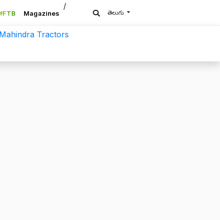
/a>
తెలుగు
#FTB
Magazines