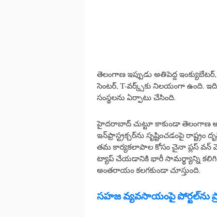
తెలంగాణ ఇప్పుడు అతిపెద్ద ఇంక్యుబేటర్
సెంటర్, T-వర్క్స్‌కు నిలయంగా ఉంది
సంస్థలను ఏర్పాటు చేసింది.
హైదరాబాద్ చుట్టూ కాకుండా తెలంగాణ అం
ఇన్‌ఫ్రాస్ట్రక్చర్‌ను సృష్టించడంపై రాష్ట
తమ కార్యకలాపాల కోసం చైనా ప్లస్ వన్ 
ట్యాప్ చేయడానికి భారీ సామర్థ్యాన్ని క
అంతరాయం కలగకుండా చూస్తుంది.
సహజ వ్యవసాయంపై పోర్టల్‌ను ప