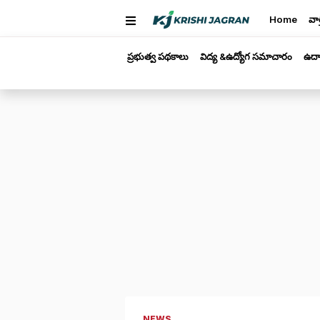
Home
వార
ప్రభుత్వ పథకాలు
విద్య &ఉద్యోగ సమాచారం
ఉద్
NEWS