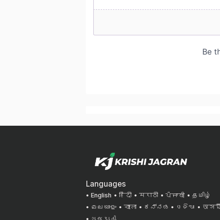
Languages
English
हिंदी
मराठी
ਪੰਜਾਬੀ
தமிழ்
മലയാളം
বাংলা
ಕನ್ನಡ
ଓଡିଆ
অসমী
ગુજરાતી