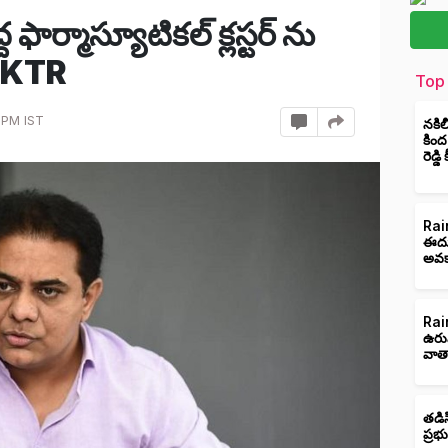
ఫార్మాస్యూటికల్ క్లస్టర్ ను
 -KTR
Top 
 PM IST
నకిల
కింద
రెడ్డ
Rain
ఈదుర
అవక
Rain
ఉరు
వాత
తడిస
ప్రభ