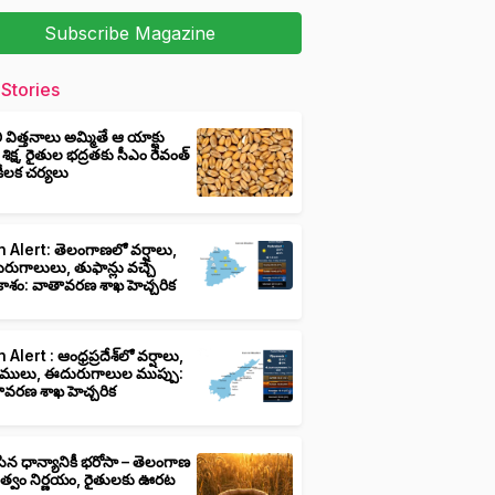
Subscribe Magazine
Stories
ీ విత్తనాలు అమ్మితే ఆ యాక్టు
 శిక్ష, రైతుల భద్రతకు సీఎం రేవంత్
ి కీలక చర్యలు
 Alert: తెలంగాణలో వర్షాలు,
ుగాలులు, తుఫాన్లు వచ్చే
ాశం: వాతావరణ శాఖ హెచ్చరిక
 Alert : ఆంధ్రప్రదేశ్‌లో వర్షాలు,
ములు, ఈదురుగాలుల ముప్పు:
ావరణ శాఖ హెచ్చరిక
ిన ధాన్యానికీ భరోసా – తెలంగాణ
ుత్వం నిర్ణయం, రైతులకు ఊరట