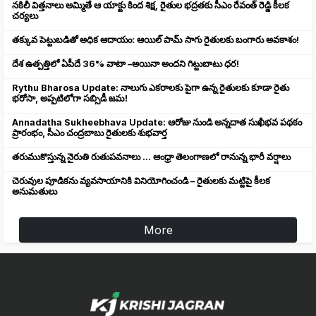
నకిలీ విత్తనాలు అమ్మితే ఆ యాక్టు కింద శిక్ష, రైతుల భద్రతకు సీఎం రేవంత్ రెడ్డి కీలక
చర్యలు
తక్కువ పెట్టుబడితో అధిక ఆదాయం: ఆయిల్ పామ్ సాగు రైతులకు బంగారు అవకాశం!
దేశ ఉత్పత్తిలో ఏపీదే 36% వాటా –అయినా అందని గిట్టుబాటు ధర!
Rythu Bharosa Update: నాలుగు ఎకరాలకు పైగా ఉన్న రైతులకు కూడా రైతు
భరోసా, అప్పటిలోగా సబ్సిడీ జమ!
Annadatha Sukheebhava Update: ఆరోజు నుండి అన్నదాత సుఖీభవ పథకం
ప్రారంభం, సీఎం చంద్రబాబు రైతులకు శుభవార్త
తరుముకొస్తున్న నైరుతి రుతుపవనాలు ... ఆంధ్రా తెలంగాణలో రానున్న భారీ వర్షాలు
చెరువుల పూడికను వ్యవసాయానికి వినియోగించండి – రైతులకు మట్టిపై కీలక
అనుమతులు
More