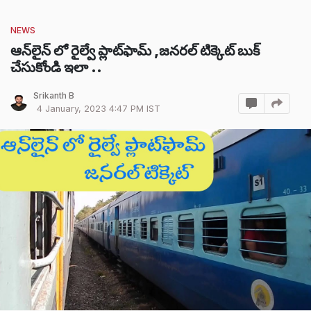
NEWS
ఆన్‌లైన్‌ లో రైల్వే ప్లాట్‌ఫామ్ ,జనరల్ టిక్కెట్ బుక్
చేసుకోండి ఇలా ..
Srikanth B
4 January, 2023 4:47 PM IST