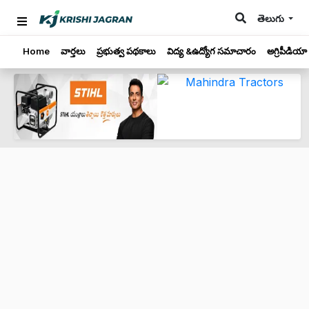
తెలుగు
Home
వార్తలు
ప్రభుత్వ పథకాలు
విద్య &ఉద్యోగ సమాచారం
అగ్రిపీడియా