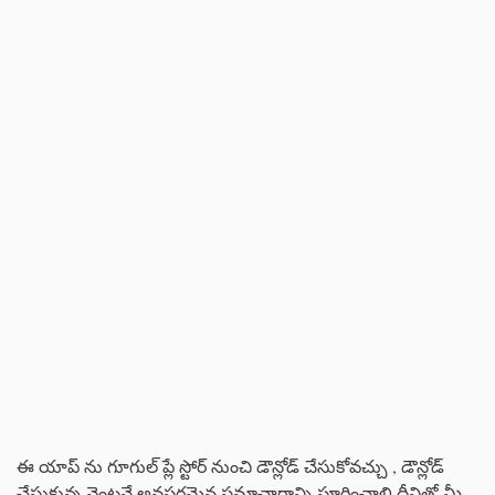
ఈ యాప్ ను గూగుల్ ప్లే స్టోర్ నుంచి డౌన్లోడ్ చేసుకోవచ్చు , డౌన్లోడ్
చేసుకున్న వెంటనే అవసరమైన సమాచారాన్ని పూరించాలి దీనితో మీ