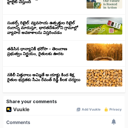
హైలైట్ చేస్తుంది
సంకల్ప్ రిటైల్: వ్యవసాయ ఉత్పత్తుల రిటైల్
రంగాన్ని మారుస్తూ, భారతదేశంలోని గ్రామాల్లో
వ్యాపార అవకాశాలను విస్తరించడం
తడిసిన ధాన్యానికీ భరోసా – తెలంగాణ
ప్రభుత్వం నిర్ణయం, రైతులకు ఊరట
నకిలీ విత్తనాలు అమ్మితే ఆ యాక్టు కింద శిక్ష,
రైతుల భద్రతకు సీఎం రేవంత్ రెడ్డి కీలక చర్యలు
Share your comments