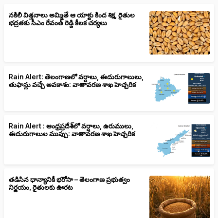
నకిలీ విత్తనాలు అమ్మితే ఆ యాక్టు కింద శిక్ష, రైతుల
భద్రతకు సీఎం రేవంత్ రెడ్డి కీలక చర్యలు
Rain Alert: తెలంగాణలో వర్షాలు, ఈదురుగాలులు,
తుఫాన్లు వచ్చే అవకాశం: వాతావరణ శాఖ హెచ్చరిక
Rain Alert : ఆంధ్రప్రదేశ్‌లో వర్షాలు, ఉరుములు,
ఈదురుగాలుల ముప్పు: వాతావరణ శాఖ హెచ్చరిక
తడిసిన ధాన్యానికీ భరోసా – తెలంగాణ ప్రభుత్వం
నిర్ణయం, రైతులకు ఊరట