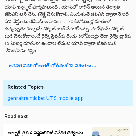
యాప్ ఇన్స్టల్ పూర్తవుతుంది . యాప్‌లో లాగిన్ అయిన తర్వాత
జీపీఎస్ ఆన్ చేసి, కనెక్ట్ చేసుకోవాలి. ఎందుకంటే జీపీఎస్ ద్వారానే ఇది
పని చేస్తుంది. జీపీఎస్ ఆధారంగా 5-30 కిలోమీటర్ల దూరంలో
ఉన్నప్పుడు మాత్రమే టిక్కెట్ బుక్ చేసుకోవచ్చు. ప్లాట్‌ఫామ్ టిక్కెట్
బుక్ చేసుకోవాలంటే రైల్వే స్టేషన్‌కు రెండు కిలోమీటర్లు లేదా రైల్వే ట్రాక్‌కు
15 మీటర్ల దూరంలో ఉండాలి లేదంటే యాప్ ద్వారా టికెట్ బుక్
చేసుకోవడం కష్టం .
జనవరి చివరిలో భారత్ లో కి మరో 12 చిరుతలు ...
Related Topics
genraltrainticket
UTS mobile app
Read next
అల్బాగ్ 2024 సస్టైనబిలిటీ నివేదిక చర్యలను