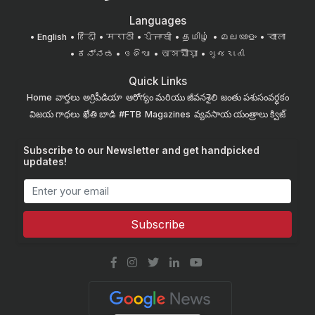
Languages
English
हिंदी
मराठी
ਪੰਜਾਬੀ
தமிழ்
മലയാളം
বাংলা
ಕನ್ನಡ
ଓଡିଆ
অসমীয়া
ગુજરાતી
Quick Links
Home
వార్తలు
అగ్రిపీడియా
ఆరోగ్యం మరియు జీవనశైలి
జంతు పశుసంవర్ధకం
విజయ గాథలు
ఖేతి బాడి
#FTB
Magazines
వ్యవసాయ యంత్రాలు
క్విజ్
Subscribe to our Newsletter and get handpicked
updates!
Subscribe