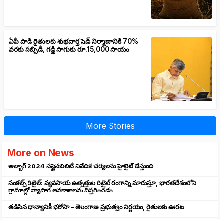
ఏపీ పాడి రైతులకు శుభవార్త షెడ్ నిర్మాణానికి 70%
వరకు సబ్సిడీ, గడ్డి సాగుకు రూ.15,000 సాయం
More Stories
More on News
అల్బాగ్ 2024 సస్టైనబిలిటీ నివేదిక చర్యలను హైలైట్ చేస్తుంది
సంకల్ప్ రిటైల్: వ్యవసాయ ఉత్పత్తుల రిటైల్ రంగాన్ని మారుస్తూ, భారతదేశంలోని
గ్రామాల్లో వ్యాపార అవకాశాలను విస్తరించడం
తడిసిన ధాన్యానికీ భరోసా – తెలంగాణ ప్రభుత్వం నిర్ణయం, రైతులకు ఊరట