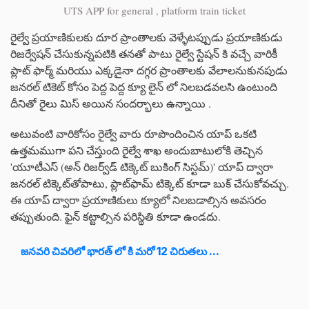
UTS APP for general , platform train ticket
రైల్వే ప్రయాణికులకు దూర ప్రాంతాలకు వెళ్ళేటప్పుడు ప్రయాణికుడు
రిజర్వేషన్ చేసుకున్నపటికి తనతో పాటు రైల్వే స్టేషన్ కి వచ్చే వారికీ
ప్లాట్ ఫార్మ్ మరియు ఎక్కడైనా దగ్గర ప్రాంతాలకు వేలాలనుకునపుడు
జనరల్ టికెట్ కోసం పెద్ద పెద్ద క్యూ లైన్ లో నిలబడవలసి ఉంటుంది
దీనితో రైలు మిస్ అయిన సందర్భాలు ఉన్నాయి .
అటువంటి వారికోసం రైల్వే వారు రూపొందించిన యాప్ ఒకటి
ఉత్తమముగా పని చేస్తుంది రైల్వే శాఖ అందుబాటులోకి తెచ్చిన
'యూటీఎస్ (అన్ రిజర్వ్‌డ్ టిక్కెట్ బుకింగ్ సిస్టమ్)' యాప్ ద్వారా
జనరల్ టిక్కెట్‌తోపాటు, ప్లాట్‌ఫామ్ టిక్కెట్ కూడా బుక్ చేసుకోవచ్చు.
ఈ యాప్ ద్వారా ప్రయాణికులు క్యూలో నిలబడాల్సిన అవసరం
తప్పుతుంది. ఫైన్ కట్టాల్సిన పరిస్థితి కూడా ఉండదు.
జనవరి చివరిలో భారత్ లో కి మరో 12 చిరుతలు ...