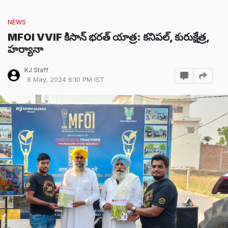
NEWS
MFOI VVIF కిసాన్ భరత్ యాత్ర: కనిపల్, కురుక్షేత్ర,
హర్యానా
KJ Staff
8 May, 2024 6:10 PM IST