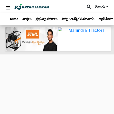
తెలుగు
Home
వార్తలు
ప్రభుత్వ పథకాలు
విద్య &ఉద్యోగ సమాచారం
అగ్రిపీడియా