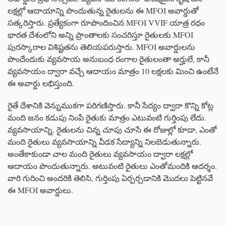
లక్షల్లో ఆదాయాన్ని పొందుతున్న రైతులను ఈ MFOI అవార్డుతో
సత్కరిస్తారు. ప్రత్యేకంగా రూపొందించిన MFOI VVIF యాత్ర రధం
భారత దేశంలోని అన్ని ప్రాంతాలకు సంచరిస్తూ రైతులకు MFOI
పురస్కారాల విశిష్టతను తెలియపరుస్తారు. MFOI అవార్డులను
పొందేందుకు వ్యవసాయ అనుబంధ రంగాల రైతులంతా అర్హులే, కానీ
వ్యవసాయం ద్వారా వచ్చే ఆదాయం మాత్రం 10 లక్షలకు మించి ఉంటేనే
ఈ అవార్డు లభిస్తుంది.
రైతే దేశానికి వెన్నుముకగా పరిగణిస్తారు. కానీ సేద్యం ద్వారా కొన్ని కోట్ల
మంది జనం కడుపు నింపే రైతుకు మాత్రం ఎటువంటి గుర్తింపు లేదు.
వ్యవసాయాన్ని, రైతులను చిన్న చూపు చూసే ఈ రోజుల్లో కూడా, ఎంతో
మంది రైతులు వ్యవసాయాన్ని వీడక సేద్యాన్ని నిలబెడుతున్నారు.
అంతేకాకుండా చాల మంది రైతులు వ్యవసాయం ద్వారా లక్షల్లో
ఆదాయం పొందుతున్నారు. అటువంటి రైతులు ఎంతోమందికి ఆదర్శం.
వారి గురించి అందరికి తెలిసి, గుర్తింపు ఏర్పర్చడానికి మొదలు పెట్టినవే
ఈ MFOI అవార్డులు.