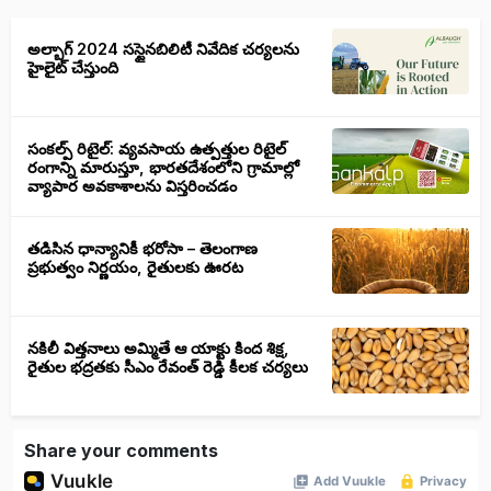
అల్బాగ్ 2024 సస్టైనబిలిటీ నివేదిక చర్యలను
హైలైట్ చేస్తుంది
సంకల్ప్ రిటైల్: వ్యవసాయ ఉత్పత్తుల రిటైల్
రంగాన్ని మారుస్తూ, భారతదేశంలోని గ్రామాల్లో
వ్యాపార అవకాశాలను విస్తరించడం
తడిసిన ధాన్యానికీ భరోసా – తెలంగాణ
ప్రభుత్వం నిర్ణయం, రైతులకు ఊరట
నకిలీ విత్తనాలు అమ్మితే ఆ యాక్టు కింద శిక్ష,
రైతుల భద్రతకు సీఎం రేవంత్ రెడ్డి కీలక చర్యలు
Share your comments