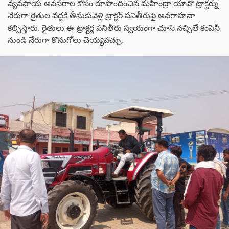
వ్యవసాయ అవసరాల కోసం రూపొందించిన మహీంద్రా యావో ట్రాక్టర్ను
నేరుగా రైతుల వద్దకే తీసుకువెళ్లి ట్రాక్టర్ పనితీరుపై అవగాహనా
కల్పిస్తారు. రైతులు ఈ ట్రాక్టర్ల పనితీరు స్వయంగా చూసి నచ్చితే కంపెనీ
నుండి నేరుగా కొనుగోలు చెయ్యవచ్చు.