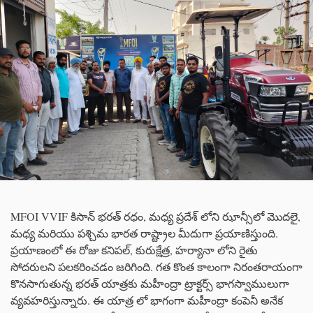
MFOI VVIF కిసాన్ భరత్ రధం, మధ్య ప్రదేశ్ లోని ఝాన్సీలో మొదలై,
మధ్య మరియు పశ్చిమ భారత రాష్ట్రాల మీదుగా ప్రయాణిస్తుంది.
ప్రయాణంలో ఈ రోజు కనిపల్, కురుక్షేత్ర, హర్యానా లోని రైతు
సోదరులని పలకరించడం జరిగింది. గత కొంత కాలంగా నిరంతరాయంగా
కొనసాగుతున్న భరత్ యాత్రకు మహీంద్రా ట్రాక్టర్స్ భాగస్వాములుగా
వ్యవహరిస్తున్నారు. ఈ యాత్ర లో భాగంగా మహీంద్రా కంపెనీ అనేక