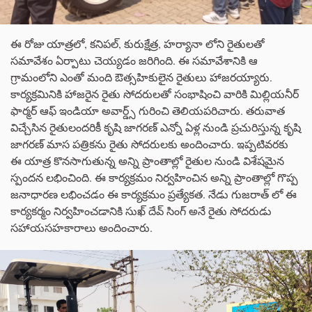
ఈ రోజు యాత్రలో, కనిపల్, కురుక్షేత్ర, హర్యానా లోని రైతులతో
సమావేశం ఏర్పాటు చెయ్యడం జరిగింది. ఈ సమావేశానికి ఆ
గ్రామంలోని ఎంతో మంది ఔత్సహికులైన రైతులు హాజరయ్యారు.
కార్యక్రమినికి హాజరైన రైతు సోదరులతో సంభాషించి వారికి మిల్లియనీర్
ఫార్మర్ ఆఫ్ ఇండియా అవార్డ్స్ గురించి తెలియపరిచారు. తరువాత
విచ్చేసిన రైతులందరికీ కృషి జాగరణ్ ఎన్నో ఏళ్ల నుండి ప్రచురిస్తున్న కృషి
జాగరణ్ మాస పత్రికను రైతు సోదరులకు అందించారు. ఇప్పటివరకు
ఈ యాత్ర కొనసాగుతున్న అన్ని ప్రాంతాల్లో రైతుల నుండి విశేషమైన
స్పందన లభించింది. ఈ కార్యక్రమం నిర్వహించిన అన్ని ప్రాంతాల్లో గొప్ప
జనాధారణ లభించడం ఈ కార్యక్రమం ప్రత్యేకత. నేడు గుజరాత్ లో ఈ
కార్యకర్మం నిర్వహించడానికి సుఖ్ దేవ్ సింగ్ అనే రైతు సోదరుడు
సహాయసహకారాలు అందించారు.