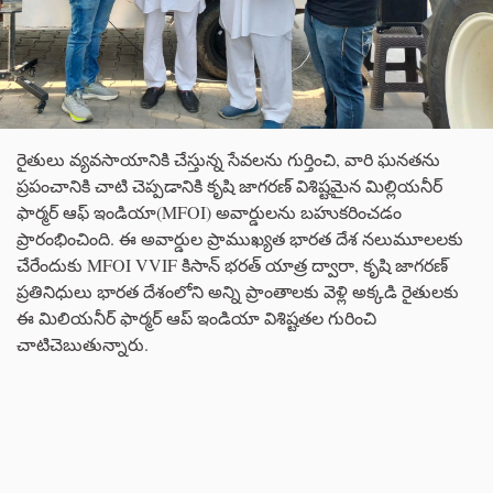
రైతులు వ్యవసాయానికి చేస్తున్న సేవలను గుర్తించి, వారి ఘనతను
ప్రపంచానికి చాటి చెప్పడానికి కృషి జాగరణ్ విశిష్టమైన మిల్లియనీర్
ఫార్మర్ ఆఫ్ ఇండియా(MFOI) అవార్డులను బహుకరించడం
ప్రారంభించింది. ఈ అవార్డుల ప్రాముఖ్యత భారత దేశ నలుమూలలకు
చేరేందుకు MFOI VVIF కిసాన్ భరత్ యాత్ర ద్వారా, కృషి జాగరణ్
ప్రతినిధులు భారత దేశంలోని అన్ని ప్రాంతాలకు వెళ్లి అక్కడి రైతులకు
ఈ మిలియనీర్ ఫార్మర్ ఆప్ ఇండియా విశిష్టతల గురించి
చాటిచెబుతున్నారు.