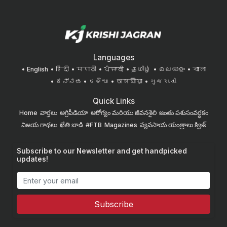
Languages
English
हिंदी
मराठी
ਪੰਜਾਬੀ
தமிழ்
മലയാളം
বাংলা
ಕನ್ನಡ
ଓଡିଆ
অসমীয়া
ગુજરાતી
Quick Links
Home
వార్తలు
అగ్రిపీడియా
ఆరోగ్యం మరియు జీవనశైలి
జంతు పశుసంవర్ధకం
విజయ గాథలు
ఖేతి బాడి
#FTB
Magazines
వ్యవసాయ యంత్రాలు
క్విజ్
Subscribe to our Newsletter and get handpicked
updates!
Subscribe