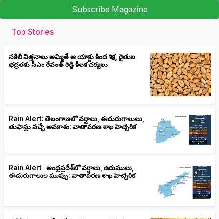
Subscribe Magazine
Top Stories
నకిలీ విత్తనాలు అమ్మితే ఆ యాక్టు కింద శిక్ష, రైతుల
భద్రతకు సీఎం రేవంత్ రెడ్డి కీలక చర్యలు
Rain Alert: తెలంగాణలో వర్షాలు, ఈదురుగాలులు,
తుఫాన్లు వచ్చే అవకాశం: వాతావరణ శాఖ హెచ్చరిక
Rain Alert : ఆంధ్రప్రదేశ్‌లో వర్షాలు, ఉరుములు,
ఈదురుగాలుల ముప్పు: వాతావరణ శాఖ హెచ్చరిక