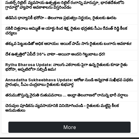
సంకల్ప్ రిటైల్: వ్యవసాయ ఉత్పత్తుల రిటైల్ రంగాన్ని మారుస్తూ, భారతదేశంలోని
గ్రామాల్లో వ్యాపార అవకాశాలను విస్తరించడం
తడిసిన ధాన్యానికీ భరోసా – తెలంగాణ ప్రభుత్వం నిర్ణయం, రైతులకు ఊరట
నకిలీ విత్తనాలు అమ్మితే ఆ యాక్టు కింద శిక్ష, రైతుల భద్రతకు సీఎం రేవంత్ రెడ్డి కీలక
చర్యలు
తక్కువ పెట్టుబడితో అధిక ఆదాయం: ఆయిల్ పామ్ సాగు రైతులకు బంగారు అవకాశం!
దేశ ఉత్పత్తిలో ఏపీదే 36% వాటా –అయినా అందని గిట్టుబాటు ధర!
Rythu Bharosa Update: నాలుగు ఎకరాలకు పైగా ఉన్న రైతులకు కూడా రైతు
భరోసా, అప్పటిలోగా సబ్సిడీ జమ!
Annadatha Sukheebhava Update: ఆరోజు నుండి అన్నదాత సుఖీభవ పథకం
ప్రారంభం, సీఎం చంద్రబాబు రైతులకు శుభవార్త
తరుముకొస్తున్న నైరుతి రుతుపవనాలు ... ఆంధ్రా తెలంగాణలో రానున్న భారీ వర్షాలు
చెరువుల పూడికను వ్యవసాయానికి వినియోగించండి – రైతులకు మట్టిపై కీలక
అనుమతులు
More