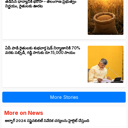
తడిసిన ధాన్యానికీ భరోసా – తెలంగాణ ప్రభుత్వం
నిర్ణయం, రైతులకు ఊరట
ఏపీ పాడి రైతులకు శుభవార్త షెడ్ నిర్మాణానికి 70%
వరకు సబ్సిడీ, గడ్డి సాగుకు రూ.15,000 సాయం
More Stories
More on News
అల్బాగ్ 2024 సస్టైనబిలిటీ నివేదిక చర్యలను హైలైట్ చేస్తుంది