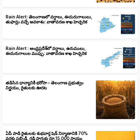
Rain Alert: తెలంగాణలో వర్షాలు, ఈదురుగాలులు,
తుఫాన్లు వచ్చే అవకాశం: వాతావరణ శాఖ హెచ్చరిక
Rain Alert : ఆంధ్రప్రదేశ్‌లో వర్షాలు, ఉరుములు,
ఈదురుగాలుల ముప్పు: వాతావరణ శాఖ హెచ్చరిక
తడిసిన ధాన్యానికీ భరోసా – తెలంగాణ ప్రభుత్వం
నిర్ణయం, రైతులకు ఊరట
ఏపీ పాడి రైతులకు శుభవార్త షెడ్ నిర్మాణానికి 70%
వరకు సబ్సిడీ, గడ్డి సాగుకు రూ.15,000 సాయం