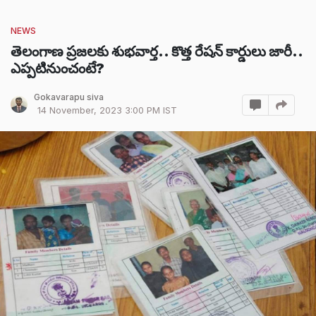
NEWS
తెలంగాణ ప్రజలకు శుభవార్త.. కొత్త రేషన్ కార్డులు జారీ..
ఎప్పటినుంచంటే?
Gokavarapu siva
14 November, 2023 3:00 PM IST