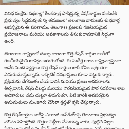
వివిధ సంక్షేమ పథకాల్లో కీలకపాత్ర పోషిస్తున్న రేషన్‌కార్డుల పంపిణీకి
ప్రభుత్వం సిద్ధమవుతున్న తరుణంలో తెలంగాణ వాసులకు శుభవార్త.
ఆసన్నమైన ఈ పరిణామం తెలంగాణ ప్రజలకు గణనీయమైన
ప్రయోజనాలు మరియు అవకాశాలను తీసుకురావడానికి సిద్ధంగా
ఉంది.
తెలంగాణ రాష్ట్రంలో దశాబ్ద కాలంగా కొత్త రేషన్ కార్డుల జారీలో
గణనీయమైన జాప్యం జరుగుతోంది. ఈ సుదీర్ఘ కాలం రాష్ట్రవ్యాప్తంగా
అనేక మంది వ్యక్తులు కొత్త రేషన్ కార్డుల జారీ కోసం ఆత్రుతగా
ఎదురుచూస్తున్నారు. ఇప్పటికే దరఖాస్తులు కూడా పెట్టుకున్నారు.
ప్రక్రియను వేగవంతం చేయడానికి మరియు ప్రజల అవసరాలను
తీర్చడానికి, రేషన్ డీలర్లు మరియు గౌరవనీయమైన పౌర సరఫరాల శాఖ
అధికారులు తమ చుట్టూ తిరుగుతూ, వీటి జారీకి అవసరమైన
అనుమతులు మంజూరు చేసేలా శ్రద్ధతో కృషి చేస్తున్నారు.
కొత్త రేషన్‌కార్డుల జారీపై ఎలాంటి అప్‌డేట్‌లపై తెలంగాణ ప్రభుత్వం
మౌనం వహిస్తోంది. కొత్తగా పెళ్లీలు చేసుకున్న వారు, పుట్టిన పిల్లల
పేర్లను ఇప్పటికే ఉన్న రేషన్ కార్డుల్లో చేర్పించాలంటూ ఎన్నో దరఖాస్తులు