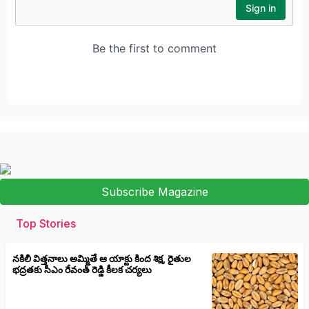
Subscribe Magazine
Top Stories
నకిలీ విత్తనాలు అమ్మితే ఆ యాక్టు కింద శిక్ష, రైతుల
భద్రతకు సీఎం రేవంత్ రెడ్డి కీలక చర్యలు