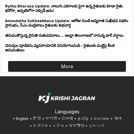
Rythu Bharosa Update: నాలుగు ఎకరాలకు పైగా ఉన్న రైతులకు కూడా రైతు
భరోసా, అప్పటిలోగా సబ్సిడీ జమ!
Annadatha Sukheebhava Update: ఆరోజు నుండి అన్నదాత సుఖీభవ పథకం
ప్రారంభం, సీఎం చంద్రబాబు రైతులకు శుభవార్త
తరుముకొస్తున్న నైరుతి రుతుపవనాలు ... ఆంధ్రా తెలంగాణలో రానున్న భారీ వర్షాలు
చెరువుల పూడికను వ్యవసాయానికి వినియోగించండి – రైతులకు మట్టిపై కీలక
అనుమతులు
More
Languages
English
हिंदी
मराठी
ਪੰਜਾਬੀ
தமிழ்
മലയാളം
বাংলা
ಕನ್ನಡ
ଓଡିଆ
অসমীয়া
ગુજરાતી