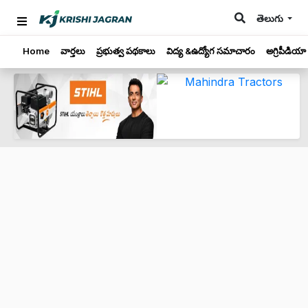
తెలుగు
Home
వార్తలు
ప్రభుత్వ పథకాలు
విద్య &ఉద్యోగ సమాచారం
అగ్రిపీడియా