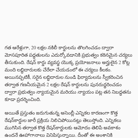
గత ఆరేళ్లుగా, 20 లక్షల నకిలీ కార్డులను తొలగించడం ద్వారా
మోసపూరిత పద్ధతులను ఎదుర్కోవడానికి ప్రభుత్వం కఠినమైన చర్యలు
తీసుకుంది. రేషన్ కార్డు వ్యవస్థ యొక్క ప్రయోజనాలు అర్హులైన 2 కోట్ల
మంది లబ్ధిదారులకు చేరేలా చేయడంలో ఈ చర్యలు కీలకం.
అయినప్పటికీ, సరైన లబ్ధిదారుల నుండి ఫిర్యాదులను స్వీకరించిన
తర్వాత గణనీయమైన 2 లక్షల రేషన్ కార్డులను పునరుద్ధరించడం
ద్వారా ప్రభుత్వం న్యాయమైన మరియు న్యాయం పట్ల తన నిబద్ధతను
కూడా ప్రదర్శించింది.
అయితే ప్రస్తుతం జరుగుతున్న అసెంబ్లీ ఎన్నికల కారణంగా కొత్త
రేషన్‌కార్డుల జారీ ప్రక్రియ నిలిచిపోయినట్లు తెలుస్తోంది. ఎన్నికలు
ముగిసిన తర్వాత కొత్త రేషన్‌కార్డులకు ఆమోదం తెలిపే అవకాశం
ఉందనే ఊహాగానాలు వినిపిస్తున్నాయి. దీంతో ఈ అంశానికి