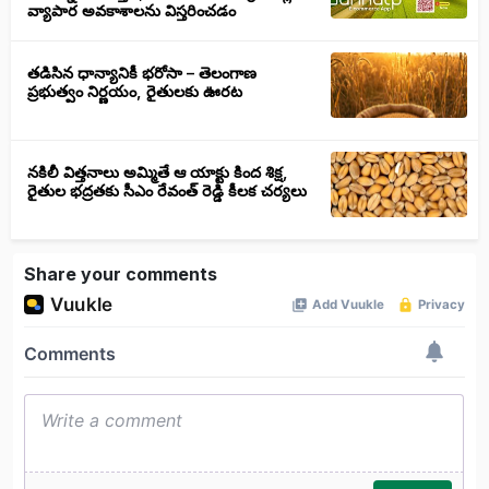
వ్యాపార అవకాశాలను విస్తరించడం
తడిసిన ధాన్యానికీ భరోసా – తెలంగాణ
ప్రభుత్వం నిర్ణయం, రైతులకు ఊరట
నకిలీ విత్తనాలు అమ్మితే ఆ యాక్టు కింద శిక్ష,
రైతుల భద్రతకు సీఎం రేవంత్ రెడ్డి కీలక చర్యలు
Share your comments