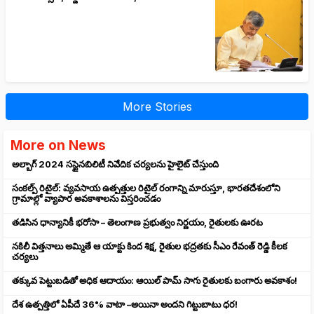
More Stories
More on News
అల్బాగ్ 2024 సస్టైనబిలిటీ నివేదిక చర్యలను హైలైట్ చేస్తుంది
సంకల్ప్ రిటైల్: వ్యవసాయ ఉత్పత్తుల రిటైల్ రంగాన్ని మారుస్తూ, భారతదేశంలోని
గ్రామాల్లో వ్యాపార అవకాశాలను విస్తరించడం
తడిసిన ధాన్యానికీ భరోసా – తెలంగాణ ప్రభుత్వం నిర్ణయం, రైతులకు ఊరట
నకిలీ విత్తనాలు అమ్మితే ఆ యాక్టు కింద శిక్ష, రైతుల భద్రతకు సీఎం రేవంత్ రెడ్డి కీలక
చర్యలు
తక్కువ పెట్టుబడితో అధిక ఆదాయం: ఆయిల్ పామ్ సాగు రైతులకు బంగారు అవకాశం!
దేశ ఉత్పత్తిలో ఏపీదే 36% వాటా –అయినా అందని గిట్టుబాటు ధర!