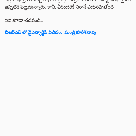
ఇప్పటికే పెట్టుకున్నారు. కానీ, వీరందరికీ నిరాశే ఎదురవుతోంది.
ఇది కూడా చదవండి..
బీఆర్ఎస్ లో వైఎస్సార్టీపి విలీనం.. మంత్రి హరీశ్ రావు