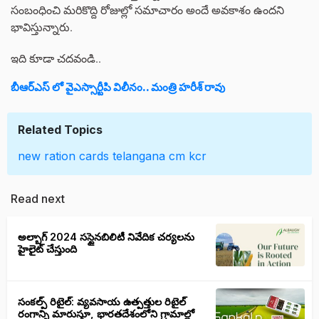
సంబంధించి మరికొద్ది రోజుల్లో సమాచారం అందే అవకాశం ఉందని
భావిస్తున్నారు.
ఇది కూడా చదవండి..
బీఆర్ఎస్ లో వైఎస్సార్టీపి విలీనం.. మంత్రి హరీశ్ రావు
Related Topics
new ration cards
telangana
cm kcr
Read next
అల్బాగ్ 2024 సస్టైనబిలిటీ నివేదిక చర్యలను
హైలైట్ చేస్తుంది
సంకల్ప్ రిటైల్: వ్యవసాయ ఉత్పత్తుల రిటైల్
రంగాన్ని మారుస్తూ, భారతదేశంలోని గ్రామాల్లో