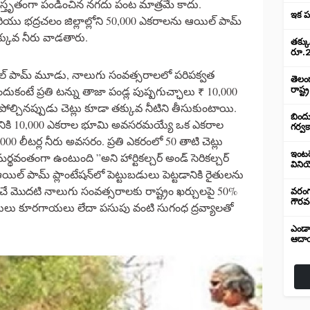
 విస్తృతంగా పండించిన నగదు పంట మాత్రమే కాదు.
ఇక పం
రియు భద్రచలం జిల్లాల్లోని 50,000 ఎకరాలను ఆయిల్ పామ్
క్కువ నీరు వాడతారు.
తక్కు
రూ.2
యిల్ పామ్ మూడు, నాలుగు సంవత్సరాలలో పరిపక్వత
తెలం
కంటే ప్రతి టన్ను తాజా పండ్ల పుష్పగుచ్ఛాలు ₹ 10,000
రాష్ట
ల్చినప్పుడు చెట్లు కూడా తక్కువ నీటిని తీసుకుంటాయి.
బిందుస
ానికి 10,000 ఎకరాల భూమి అవసరమయ్యే ఒక ఎకరాల
గర్వ
000 లీటర్ల నీరు అవసరం. ప్రతి ఎకరంలో 50 తాటి చెట్లు
ఇంటర్
థవంతంగా ఉంటుంది ”అని హార్టికల్చర్ అండ్ సెరికల్చర్
విని
 ఆయిల్ పామ్ ప్లాంటేషన్‌లో పెట్టుబడులు పెట్టడానికి రైతులను
ధించే మొదటి నాలుగు సంవత్సరాలకు రాష్ట్రం ఖర్చులపై 50%
వరంగల
గౌరవ
రైతులు కూరగాయలు లేదా పసుపు వంటి సుగంధ ద్రవ్యాలతో
ఎండాక
ఆదా