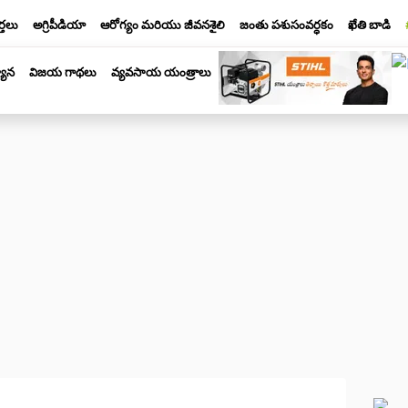
్తలు
అగ్రిపీడియా
ఆరోగ్యం మరియు జీవనశైలి
జంతు పశుసంవర్ధకం
ఖేతి బాడి
యాన
విజయ గాథలు
వ్యవసాయ యంత్రాలు