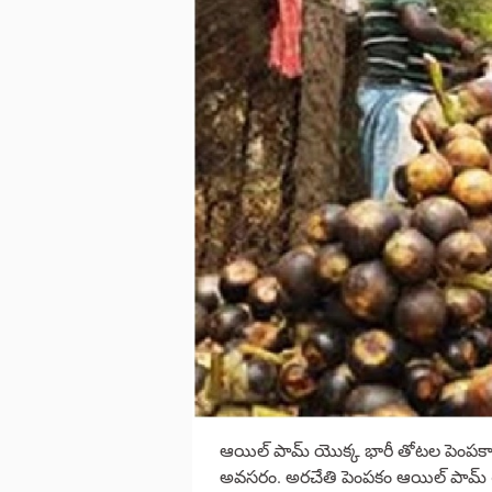
ఆయిల్ పామ్ యొక్క భారీ తోటల పెంపకాన్ని 
అవసరం. అరచేతి పెంపకం ఆయిల్ పామ్ (ఉత