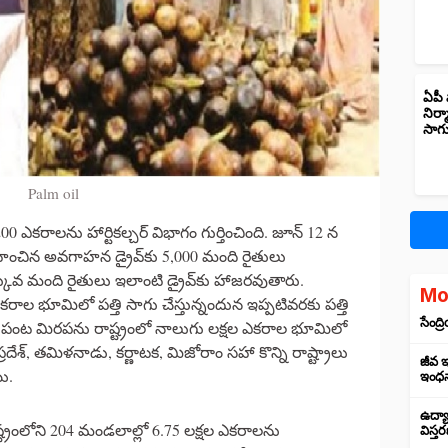
ఏపీ 
నిర్
సాగ
Palm oil
00 ఎకరాలను హార్టికల్చర్ విభాగం గుర్తించింది. జూన్ 12 న
హించిన అవగాహన డ్రైవ్‌కు 5,000 మంది రైతులు
వ మంది రైతులు ఇలాంటి డ్రైవ్‌కు హాజరవుతారు.
Mo
షల ఎకరాల భూమిలో పత్తి సాగు చేస్తున్నందున ఇప్పటివరకు పత్తి
సేంద
పంట మిరపను రాష్ట్రంలో నాలుగు లక్షల ఎకరాల భూమిలో
రదేశ్, తమిళనాడు, కర్ణాటక, మిజోరాం సహా కొన్ని రాష్ట్రాలు
జీవ ఇ
ి.
ఇంధన
ఉద్య
్రంలోని 204 మండలాల్లో 6.75 లక్షల ఎకరాలను
విస్త