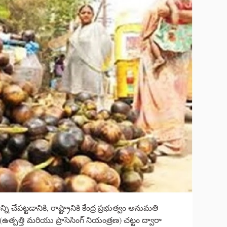
చేపట్టడానికి, రాష్ట్రానికి కేంద్ర ప్రభుత్వం అనుమతి
్పత్తి మరియు ప్రాసెసింగ్ నియంత్రణ) చట్టం ద్వారా