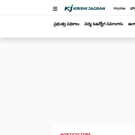
Home
వార
ప్రభుత్వ పథకాలు
విద్య &ఉద్యోగ సమాచారం
ఉద్
HORTICULTURE