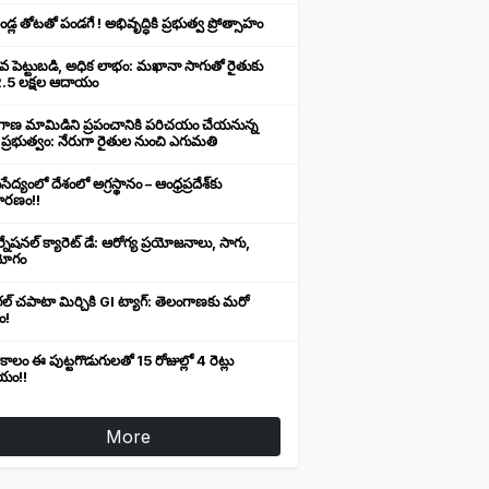
డ్ల తోటతో పండగే ! అభివృద్ధికి ప్రభుత్వ ప్రోత్సాహం
వ పెట్టుబడి, అధిక లాభం: మఖానా సాగుతో రైతుకు
.5 లక్షల ఆదాయం
గాణ మామిడిని ప్రపంచానికి పరిచయం చేయనున్న
్ర ప్రభుత్వం: నేరుగా రైతుల నుంచి ఎగుమతి
ేద్యంలో దేశంలో అగ్రస్థానం – ఆంధ్రప్రదేశ్‌కు
కారణం!!
నేషనల్ క్యారెట్ డే: ఆరోగ్య ప్రయోజనాలు, సాగు,
యోగం
్ చపాటా మిర్చికి GI ట్యాగ్: తెలంగాణకు మరో
ం!
ాలం ఈ పుట్టగొడుగులతో 15 రోజుల్లో 4 రెట్లు
యం!!
More