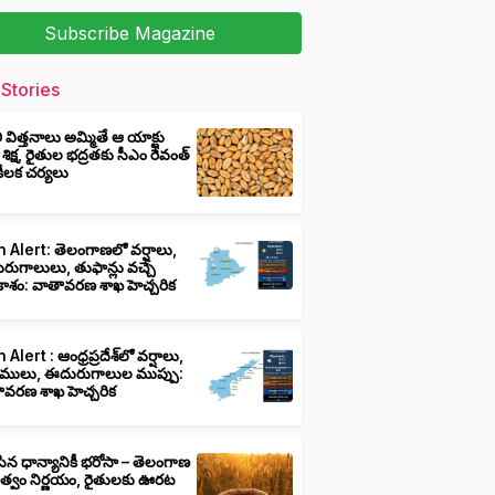
Subscribe Magazine
Stories
ీ విత్తనాలు అమ్మితే ఆ యాక్టు
 శిక్ష, రైతుల భద్రతకు సీఎం రేవంత్
ి కీలక చర్యలు
 Alert: తెలంగాణలో వర్షాలు,
ుగాలులు, తుఫాన్లు వచ్చే
ాశం: వాతావరణ శాఖ హెచ్చరిక
 Alert : ఆంధ్రప్రదేశ్‌లో వర్షాలు,
ములు, ఈదురుగాలుల ముప్పు:
ావరణ శాఖ హెచ్చరిక
ిన ధాన్యానికీ భరోసా – తెలంగాణ
ుత్వం నిర్ణయం, రైతులకు ఊరట