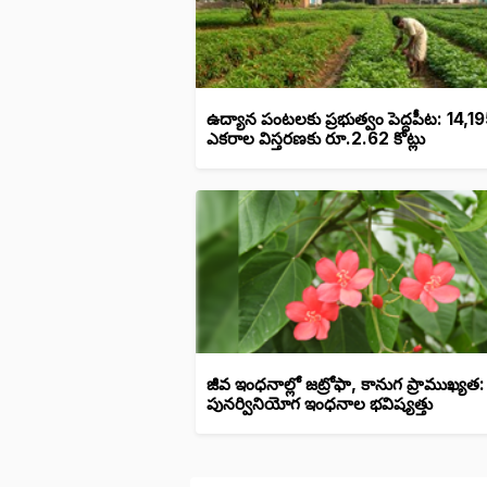
ఉద్యాన పంటలకు ప్రభుత్వం పెద్దపీట: 14,1
ఎకరాల విస్తరణకు రూ.2.62 కోట్లు
జీవ ఇంధనాల్లో జట్రోఫా, కానుగ ప్రాముఖ్యత:
పునర్వినియోగ ఇంధనాల భవిష్యత్తు