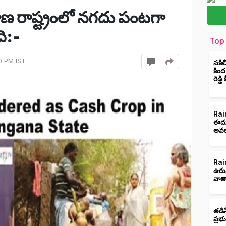
ణ రాష్ట్రంలో నగదు పంటగా
ి:-
Top 
0 PM IST
నకిల
కింద
రెడ్డ
Rain
ఈదుర
అవక
Rain
ఉరు
వాత
తడిస
ప్రభ