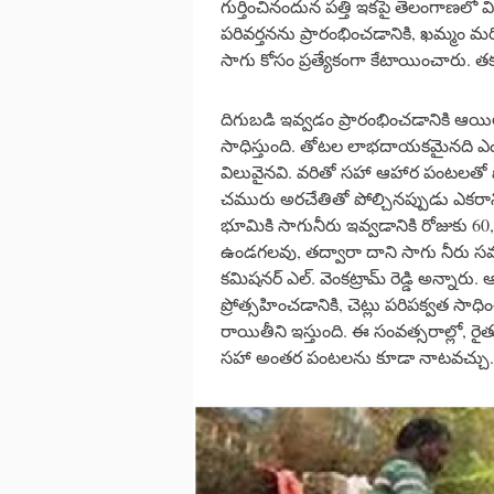
గుర్తించినందున పత్తి ఇకపై తెలంగాణలో
పరివర్తనను ప్రారంభించడానికి, ఖమ్మం మ
సాగు కోసం ప్రత్యేకంగా కేటాయించారు. త
దిగుబడి ఇవ్వడం ప్రారంభించడానికి ఆ
సాధిస్తుంది. తోటల లాభదాయకమైనది ఎందు
విలువైనవి. వరితో సహా ఆహార పంటలతో పో
చమురు అరచేతితో పోల్చినప్పుడు ఎకర
భూమికి సాగునీరు ఇవ్వడానికి రోజుకు 60,
ఉండగలవు, తద్వారా దాని సాగు నీరు సమర్
కమిషనర్ ఎల్. వెంకట్రామ్ రెడ్డి అన్నారు.
ప్రోత్సహించడానికి, చెట్లు పరిపక్వత సా
రాయితీని ఇస్తుంది. ఈ సంవత్సరాల్లో, 
సహా అంతర పంటలను కూడా నాటవచ్చు.