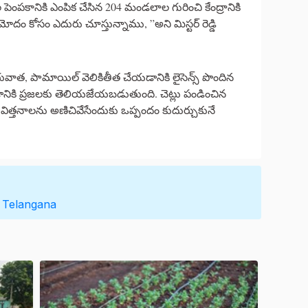
ంపకానికి ఎంపిక చేసిన 204 మండలాల గురించి కేంద్రానికి
 కోసం ఎదురు చూస్తున్నాము, ”అని మిస్టర్ రెడ్డి
ువాత, పామాయిల్ వెలికితీత చేయడానికి లైసెన్స్ పొందిన
నికి ప్రజలకు తెలియజేయబడుతుంది. చెట్లు పండించిన
ి విత్తనాలను అణిచివేసేందుకు ఒప్పందం కుదుర్చుకునే
Telangana