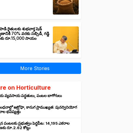
పాడి రైతులకు శుభవార్త షెడ్
మాణానికి 70% వరకు సబ్సిడీ, గడ్డి
ుకు రూ.15,000 సాయం
More Stories
re on Horticulture
్రియ వ్యవసాయ పద్ధతులు, పంటల బాగోగులు
ంధనాల్లో జట్రోఫా, కానుగ ప్రాముఖ్యత: పునర్వినియోగ
ాల భవిష్యత్తు
ాన పంటలకు ప్రభుత్వం పెద్దపీట: 14,195 ఎకరాల
రణకు రూ.2.62 కోట్లు