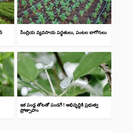
95
సేంద్రియ వ్యవసాయ పద్ధతులు, పంటల బాగోగులు
ఇక పండ్ల తోటతో పండగే ! అభివృద్ధికి ప్రభుత్వ
ప్రోత్సాహం