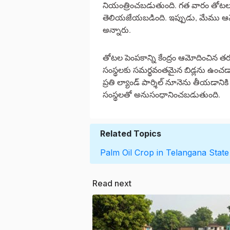
నియంత్రించబడుతుంది. గత వారం తోటల పె
తెలియజేయబడింది. ఇప్పుడు, మేము ఆమోదం
అన్నారు.
తోటల పెంపకాన్ని కేంద్రం ఆమోదించిన తర
సంస్థలకు సమర్థవంతమైన బిడ్లను ఉంచడా
ప్రతి ల్యాండ్ పార్శిల్ నూనెను తీయడానిక
సంస్థలతో అనుసంధానించబడుతుంది.
Related Topics
Palm Oil
Crop in Telangana State
Read next