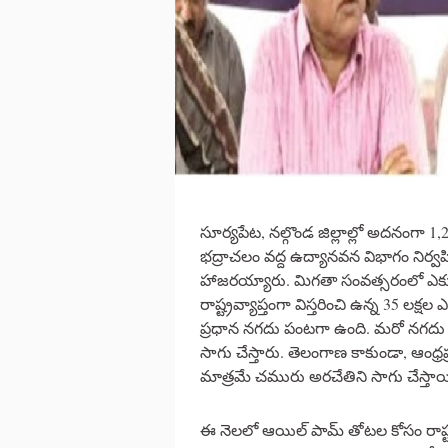
సూర్యపేట, నల్గొండ జిల్లాల్లో అదనంగా 1,2
భద్రాచలం వద్ద ఉద్యానవన విభాగం నిర్వ
హాజరయ్యారు. మిగతా సంవత్సరంలో ఎక్కు
రాష్ట్రవ్యాప్తంగా విస్తరించి ఉన్న 35 లక్
ప్రధాన నగదు పంటగా ఉంది. మరో నగదు 
సాగు చేస్తారు. తెలంగాణ కాకుండా, ఆంధ్రప్
మాత్రమే చమురు అరచేతిని సాగు చేస్తాయ
ఈ నెలలో ఆయిల్ పామ్ తోటల కోసం రాష్ట