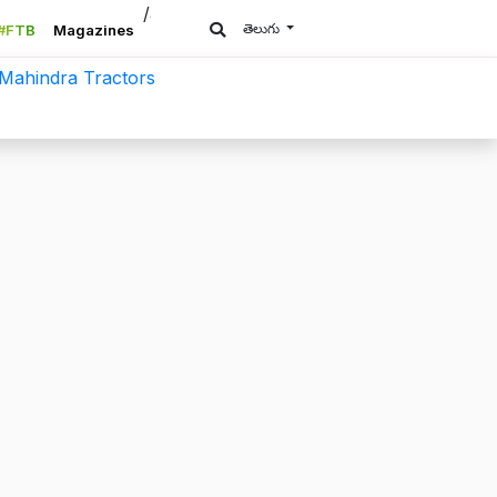
/a>
తెలుగు
#FTB
Magazines