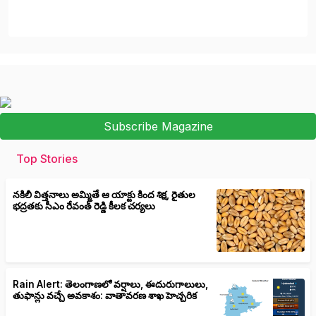
Subscribe Magazine
Top Stories
నకిలీ విత్తనాలు అమ్మితే ఆ యాక్టు కింద శిక్ష, రైతుల
భద్రతకు సీఎం రేవంత్ రెడ్డి కీలక చర్యలు
Rain Alert: తెలంగాణలో వర్షాలు, ఈదురుగాలులు,
తుఫాన్లు వచ్చే అవకాశం: వాతావరణ శాఖ హెచ్చరిక