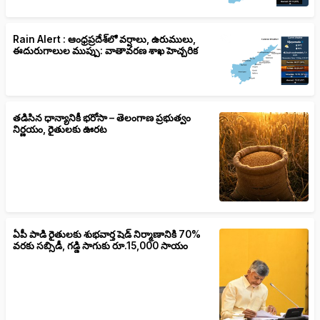
Rain Alert : ఆంధ్రప్రదేశ్‌లో వర్షాలు, ఉరుములు,
ఈదురుగాలుల ముప్పు: వాతావరణ శాఖ హెచ్చరిక
తడిసిన ధాన్యానికీ భరోసా – తెలంగాణ ప్రభుత్వం
నిర్ణయం, రైతులకు ఊరట
ఏపీ పాడి రైతులకు శుభవార్త షెడ్ నిర్మాణానికి 70%
వరకు సబ్సిడీ, గడ్డి సాగుకు రూ.15,000 సాయం