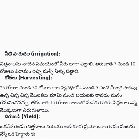
నీటి పారుదల (irrigation):
విత్తనాలను నాటిన సమయంలో నీరు బాగా పట్టాలి. తరువాత 7 నుండి 10
రోజులు విరామం ఇచ్చి మళ్ళీ నీళ్ళు పట్టాలి.
కోతలు (Harvesting):
25 రోజుల నుండి 30 రోజుల కాల వ్యవధిలో 4 నుండి 5 సెంటి మీటర్ల పొడవు
ఉన్న చిన్న చిన్న మొలకలు భూమి నుండి బయటకు రావడం మనం
గమనించవచ్చు. తరువాతి 15 రోజుల కాలంలో మనకు కోతకు సిద్ధంగా ఉన్న
మొక్కలుగా ఎదుగుతాయి.
దిగుబడి (Yield):
ఒకవేళ రెండు (విత్తనాలు మరియు ఆకుకూర) ప్రయోజనాల కోసం పంటను
వేస్తే ఒక హెక్టారు కు