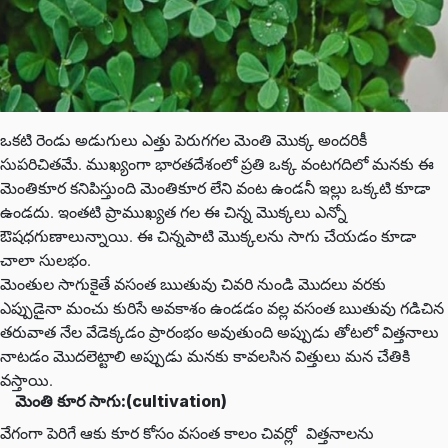
ఒకటి రెండు అడుగులు ఎత్తు పెరుగగల మెంతి మొక్క అందరికీ
సుపరిచితమే. ముఖ్యంగా భారతదేశంలో ప్రతి ఒక్క వంటగదిలో మనకు ఈ
మెంతికూర కనిపిస్తుంది మెంతికూర లేని వంట ఉండనీ ఇల్లు ఒక్కటి కూడా
ఉండదు. ఇంతటి ప్రాముఖ్యత గల ఈ చిన్న మొక్కలు ఎన్నో
ఔషధగుణాలున్నాయి. ఈ చిన్నపాటి మొక్కలను సాగు చేయడం కూడా
చాలా సులభం.
మెంతుల సాగుకైతే వసంత ఋతువు చివరి నుండి మొదలు వరకు
ఎప్పుడైనా మంచు కురిసే అవకాశం ఉండడం వల్ల వసంత ఋతువు గడిచిన
తరువాత నేల వేడెక్కడం ప్రారంభం అవుతుంది అప్పుడు తోటలో విత్తనాలు
నాటడం మొదలెట్టాలి అప్పుడు మనకు కావలసిన విత్తులు మన చేతికి
వస్తాయి.
మెంతి కూర సాగు:(cultivation)
వేగంగా పెరిగే ఆకు కూర కోసం వసంత కాలం చివర్లో విత్తనాలను