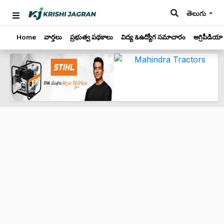
తెలుగు
Home
వార్తలు
ప్రభుత్వ పథకాలు
విద్య &ఉద్యోగ సమాచారం
అగ్రిపీడియా