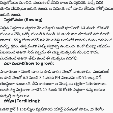
విత్తుకోవడం మంచిది. ఎందుకంటే వేసవి కాలం మధ్యవరకు వచ్చే సరికి
భూమి వేడెక్కడం జరుగుతుంది. ఆ సమయంలో భూమి తేమను కోల్పోవడం
జరుగుతుంది.
విత్తుకోవడం: (Sowing)
విత్తిన విత్తనాలు త్వరగా మొలకెత్తాలి అంటే భూమిలో 1/4 వంతు లోతుతో
గుంటలు చేసి, ఒక్కో గుంటకి 8 నుండి 18 అంగుళాల దూరంలో వరుసలలో
నాటాలి. కొన్ని రోజులలోనే ఇవి మొలకెత్తి బయటికి రావడం మనం గమనించ
వచ్చు. క్రమం తప్పకుండా నీళ్ళు పట్టాల్సి ఉంటుంది. ఇంకో ముఖ్య విషయం
ఏమిటంటే అతిగా నీరు పెట్టడం ఈ చిన్ని మొక్కలకు మంచిది కాదు.
ఎందుకంటే అతిగా తేమ ఉంటే ఈ మొక్కలు పెరగవు.
ఎలా పెంచాలి(how to grow):
సాధారణంగా మెంతి కూరను పొడి బారిన నెలలో నాటుతారు. ఎందుకంటే
ఆ పొడి నేలలో 6.5 నుండి 8.2 వరకు PH విలువను కలిగిన ఆల్కలిన్
తటస్థంగా ఉంటుంది. దీని కారణంగా ఆ మొక్కలు త్వరగా పెరుగుతాయి.
అందువల్ల విత్తనాలు నాటిన 20 నుండి 30 కోతకు సిద్ధంగా ఉన్న ఆకులు
ఉత్పత్తి అవుతాయి.
పోషణ (Fertilizing):
ఒకహెక్టార్ కి 15టన్నుల వ్యవసాయ యార్డ్ ఎరువుతో పాటు, 25 కిలోల