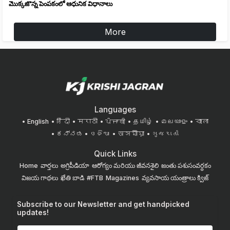
మొక్కజొన్న పెంపకంలో ఆధునిక విధానాలు
More
Languages
English
हिंदी
मराठी
ਪੰਜਾਬੀ
தமிழ்
മലയാളം
বাংলা
ಕನ್ನಡ
ଓଡିଆ
অসমীয়া
ગુજરાતી
Quick Links
Home
వార్తలు
అగ్రిపీడియా
ఆరోగ్యం మరియు జీవనశైలి
జంతు పశుసంవర్ధకం
విజయ గాథలు
ఖేతి బాడి
#FTB
Magazines
వ్యవసాయ యంత్రాలు
క్విజ్
Subscribe to our Newsletter and get handpicked
updates!