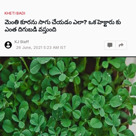
KHETI BADI
మెంతి కూరను సాగు చేయడం ఎలా? ఒక హెక్టారు కు
ఎంత దిగుబడి వస్తుంది
KJ Staff
26 June, 2021 5:23 AM IST