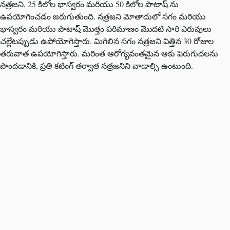
నత్రజని, 25 కిలోల భాస్వరం మరియు 50 కిలోల పొటాష్ ను
ఉపయోగించడం జరుగుతుంది. నత్రజని మోతాదులో సగం మరియు
భాస్వరం మరియు పొటాష్ మొత్తం పరిమాణం మొదటి సారి ఎరువులు
చల్లేటప్పుడు ఉపోయోగిస్తారు. మిగిలిన సగం నత్రజని విత్తిన 30 రోజుల
తరువాత ఉపయోగిస్తారు. మరింత ఆరోగ్యవంతమైన ఆకు పెరుగుదలను
పొందడానికి, ప్రతి కటింగ్ తర్వాత నత్రజనిని వాడాల్సి ఉంటుంది.