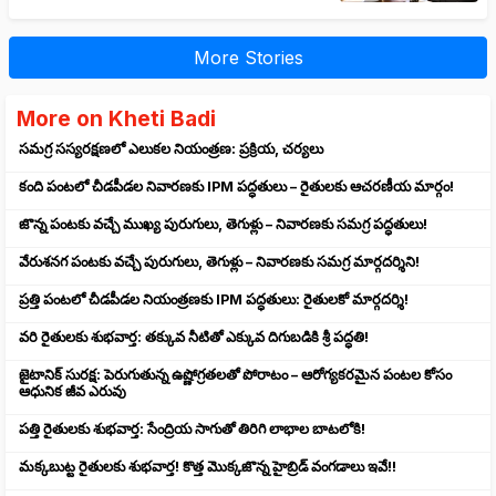
More Stories
More on Kheti Badi
సమగ్ర సస్యరక్షణలో ఎలుకల నియంత్రణ: ప్రక్రియ, చర్యలు
కంది పంటలో చీడపీడల నివారణకు IPM పద్ధతులు – రైతులకు ఆచరణీయ మార్గం!
జొన్న పంటకు వచ్చే ముఖ్య పురుగులు, తెగుళ్లు – నివారణకు సమగ్ర పద్ధతులు!
వేరుశనగ పంటకు వచ్చే పురుగులు, తెగుళ్లు – నివారణకు సమగ్ర మార్గదర్శిని!
ప్రత్తి పంటలో చీడపీడల నియంత్రణకు IPM పద్ధతులు: రైతులకో మార్గదర్శి!
వరి రైతులకు శుభవార్త: తక్కువ నీటితో ఎక్కువ దిగుబడికి శ్రీ పద్ధతి!
జైటానిక్ సురక్ష: పెరుగుతున్న ఉష్ణోగ్రతలతో పోరాటం – ఆరోగ్యకరమైన పంటల కోసం
ఆధునిక జీవ ఎరువు
పత్తి రైతులకు శుభవార్త: సేంద్రియ సాగుతో తిరిగి లాభాల బాటలోకి!
మక్కబుట్ట రైతులకు శుభవార్త! కొత్త మొక్కజొన్న హైబ్రిడ్ వంగడాలు ఇవే!!