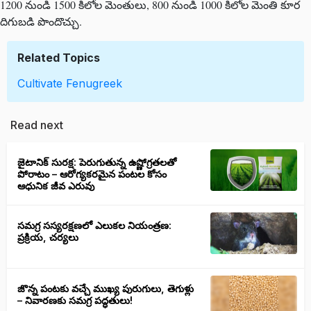
1200 నుండి 1500 కిలోల మెంతులు, 800 నుండి 1000 కిలోల మెంతి కూర
దిగుబడి పొందొచ్చు.
Related Topics
Cultivate Fenugreek
Read next
జైటానిక్ సురక్ష: పెరుగుతున్న ఉష్ణోగ్రతలతో
పోరాటం – ఆరోగ్యకరమైన పంటల కోసం
ఆధునిక జీవ ఎరువు
సమగ్ర సస్యరక్షణలో ఎలుకల నియంత్రణ:
ప్రక్రియ, చర్యలు
జొన్న పంటకు వచ్చే ముఖ్య పురుగులు, తెగుళ్లు
– నివారణకు సమగ్ర పద్ధతులు!