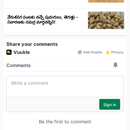
వేరుశనగ పంటకు వచ్చే పురుగులు, తెగుళ్లు –
నివారణకు సమగ్ర మార్గదర్శిని!
Share your comments