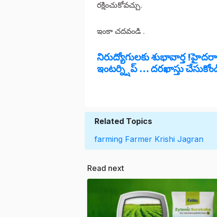
రక్షించుకోవచ్చు.
ఇంకా చదవండి .
నిరుద్యోగులకు శుభావార్త !హైదర
ఇంటర్న్షిప్ ... దరఖాస్తు చేసుకో
Related Topics
farming
Farmer
Krishi Jagran
Read next