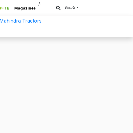
/a>
తెలుగు
#FTB
Magazines