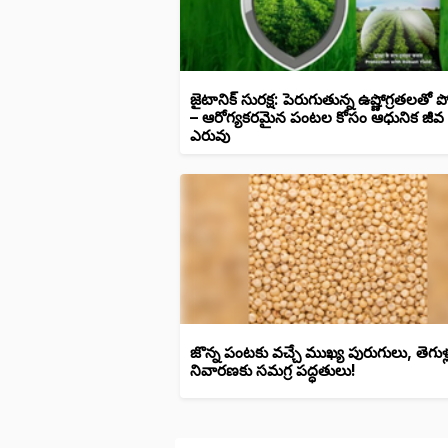
జైటానిక్ సురక్ష: పెరుగుతున్న ఉష్ణోగ్రతలతో
– ఆరోగ్యకరమైన పంటల కోసం ఆధునిక జీవ
ఎరువు
జొన్న పంటకు వచ్చే ముఖ్య పురుగులు, తెగుళ్
నివారణకు సమగ్ర పద్ధతులు!