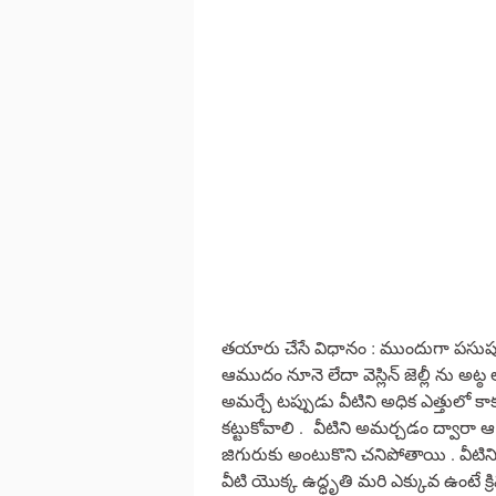
తయారు చేసే విధానం : ముందుగా పసుపు మ
ఆముదం నూనె లేదా వెస్లిన్ జెల్లీ ను అట్
అమర్చే టప్పుడు వీటిని అధిక ఎత్తులో 
కట్టుకోవాలి . వీటిని అమర్చడం ద్వారా
జిగురుకు అంటుకొని చనిపోతాయి . వీటిని
వీటి యొక్క ఉద్ధృతి మరి ఎక్కువ ఉంటే క్