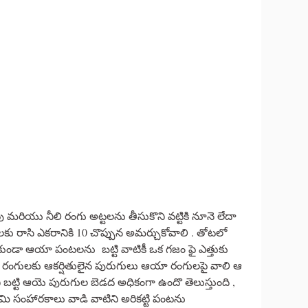
రియు నీలి రంగు అట్టలను తీసుకొని వట్టికి నూనె లేదా
ఠ లకు రాసి ఎకరానికి 10 చొప్పున అమర్చుకోవాలి . తోటలో
కాకుండా ఆయా పంటలను బట్టి వాటికీ ఒక గజం ఫై ఎత్తుకు
 ఆ రంగులకు ఆకర్షితులైన పురుగులు ఆయా రంగులపై వాలి ఆ
 బట్టి ఆయె పురుగుల బెడద అధికంగా ఉందొ తెలుస్తుంది ,
రిమి సంహారకాలు వాడి వాటిని అరికట్టి పంటను