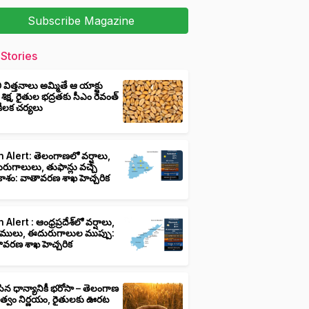
Subscribe Magazine
Stories
ీ విత్తనాలు అమ్మితే ఆ యాక్టు
 శిక్ష, రైతుల భద్రతకు సీఎం రేవంత్
ి కీలక చర్యలు
 Alert: తెలంగాణలో వర్షాలు,
ుగాలులు, తుఫాన్లు వచ్చే
ాశం: వాతావరణ శాఖ హెచ్చరిక
 Alert : ఆంధ్రప్రదేశ్‌లో వర్షాలు,
ములు, ఈదురుగాలుల ముప్పు:
ావరణ శాఖ హెచ్చరిక
ిన ధాన్యానికీ భరోసా – తెలంగాణ
ుత్వం నిర్ణయం, రైతులకు ఊరట