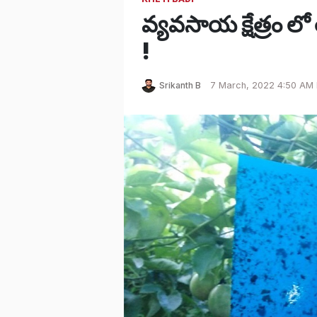
వ్యవసాయ క్షేత్రం ల
!
Srikanth B
7 March, 2022 4:50 AM 