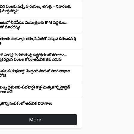
నగ పంటకు వచ్చే పురుగులు, తెగుళ్లు – నివారణకు
 మార్గదర్శిని!
తి పంటలో చీడపీడల నియంత్రణకు IPM పద్ధతులు:
కో మార్గదర్శి!
ైతులకు శుభవార్త: తక్కువ నీటితో ఎక్కువ దిగుబడికి శ్రీ
!
ిక్ సురక్ష: పెరుగుతున్న ఉష్ణోగ్రతలతో పోరాటం –
్యకరమైన పంటల కోసం ఆధునిక జీవ ఎరువు
 రైతులకు శుభవార్త: సేంద్రియ సాగుతో తిరిగి లాభాల
ోకి!
ుట్ట రైతులకు శుభవార్త! కొత్త మొక్కజొన్న హైబ్రిడ్
ాలు ఇవే!!
కజొన్న పెంపకంలో ఆధునిక విధానాలు
More