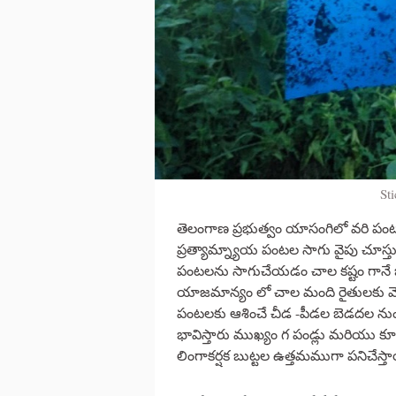
St
తెలంగాణ ప్రభుత్వం యాసంగిలో వరి పంట
ప్రత్యామ్న్యాయ పంటల సాగు వైపు చూస
పంటలను సాగుచేయడం చాల కష్టం గానే భ
యాజమాన్యం లో చాల మంది రైతులకు 
పంటలకు ఆశించే చీడ -పీడల బెడదల నుంచ
భావిస్తారు ముఖ్యం గ పండ్లు మరియు 
లింగాకర్షక బుట్టల ఉత్తమముగా పనిచేస్త