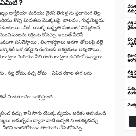
 ఏమిటి ?
వేరుశ
సమగ్ర
బాక్టీరియా మరియు వైరస్ తెగుళ్ల ను ప్రధానంగ తెల్ల
రియు కొన్ని మిడతలు మొక్కలపై వాలడం , గుడ్లుపెట్టడం
ప్రత్
గ ఉంటాయి . వీటి యొక్క ఉద్ధృతి పంటలలో నిర్ములించ
రైతుల
నుంచి పంటను రక్షించు కోవచ్చు అయితే వీటినీ
వరి ర
్తమముగా పనిచేస్తాయి . లింగాకర్షకాలు అనగా తోటలపై వల్లే
పద్ధతి
క్కొకటి ఒకో రకమైన రంగులకు ఆకర్షితులు అవుతాయి ,
షక బుట్టలు మరియు నీలి రంగు బుట్టలు ఉనికిలో ఉన్నాయి .
జైటాన
ఆరోగ
దోమ , నల్ల దోమ, పచ్చ దోమ , వివిధ రకాల ఈగ లను
పత్తి
బాటల
మక్కబ
వంగడ
తినే మిడత లనూ ఆకర్షిస్తుంది.
మొక్
ర్ములించ వచ్చు కానీ సాగు యొక్క వ్యయం అదికం అవుతుంది
ట్టలు అమర్చడం ద్వారా వాటి ఉదృతి ని అరికట్టవచ్చు
. వీటిని ఇంటిలోకూడా తాయారు చేసుకోవచ్చు.