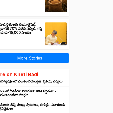
పాడి రైతులకు శుభవార్త షెడ్
మాణానికి 70% వరకు సబ్సిడీ, గడ్డి
ుకు రూ.15,000 సాయం
More Stories
re on Kheti Badi
 సస్యరక్షణలో ఎలుకల నియంత్రణ: ప్రక్రియ, చర్యలు
 పంటలో చీడపీడల నివారణకు IPM పద్ధతులు –
లకు ఆచరణీయ మార్గం!
 పంటకు వచ్చే ముఖ్య పురుగులు, తెగుళ్లు – నివారణకు
 పద్ధతులు!