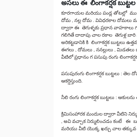
అసలు ఈ లింగాకర్షక బుట్టల
కూరగాయల మరియు పండ్ల తోటల్లో ముఖ్యం 
దోమ , నల్ల దోమ . వివిధరకాల దోమలు మ
ద్వారా ఈ తెగుళ్ళకు ప్రధాన వాహకాలు 
గలిగితే దాదాపు చాల రకాల తెగుళ్ల బారి 
అరికట్టడానికి కి లింగాకర్షక బుట్టలు ఉత
ఈగలు , దోమలు , ననల్లులు , మిడతలు ఒ
వీటిలో ప్రధానం గ పసుపు రంగు లింగాకర్
పసుపురంగు లింగాకర్షక బుట్టలు : తెల 
ఆకర్షిస్తుంది.
నీలి రంగు లింగాకర్షక బుట్టలు : ఆకులను 
క్రిమిసంహారక మందుల ద్వారా వీటిని ని
, అవి వచ్చాక నిర్ములించడం కంటే ఈ బు
మరియు వీటి యొక్క ఖర్చు చాల తక్కువ 