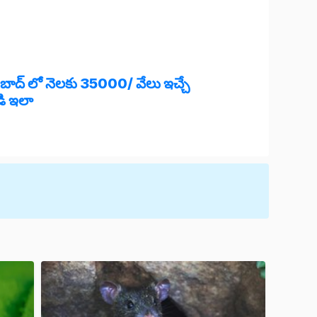
ాబాద్ లో నెలకు 35000/ వేలు ఇచ్చే
ండి ఇలా