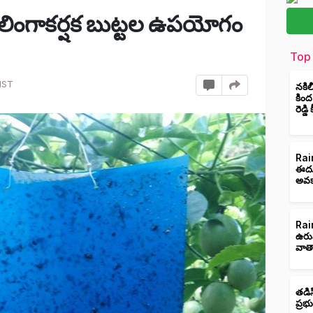
ో లింగాకర్షక బుట్టల ఉపయోగం
Top 
IST
నకిల
కింద
రెడ్డ
Rain
ఈదుర
అవక
Rain
ఉరు
వాత
తడిస
ప్రభ