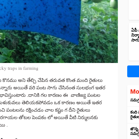
ఏపీ 
నిర్
సాగ
icky traps in farming
 కొనము అని తేల్చి చేపిన తరువత కొంత మంది రైతులు
్తున్నారు అయితే వరి పంట సాగు చేసినంత సులభంగ ఇతర
Mo
ావిస్తుంటారు .దానికి గల కారణం ఈ వాణిజ్య పంటల
సమగ్ర
మెళుకువలు తెలియకపోవడం ఒక కారణం అయితే ఇతర
ి పంటలను రక్షించడం చాల కష్టం గ దీని రైతులు
కంది
కూరగాయల తోటల పెంపకం లో అయితే వీటి నిర్ములనకు
రైతు
ాయి .
జొన్న
సమగ్ర