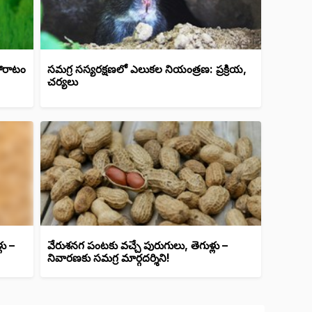
 పోరాటం
సమగ్ర సస్యరక్షణలో ఎలుకల నియంత్రణ: ప్రక్రియ,
చర్యలు
లు –
వేరుశనగ పంటకు వచ్చే పురుగులు, తెగుళ్లు –
నివారణకు సమగ్ర మార్గదర్శిని!