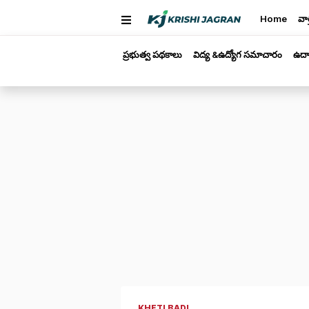
Home
వార
ప్రభుత్వ పథకాలు
విద్య &ఉద్యోగ సమాచారం
ఉద్
KHETI BADI