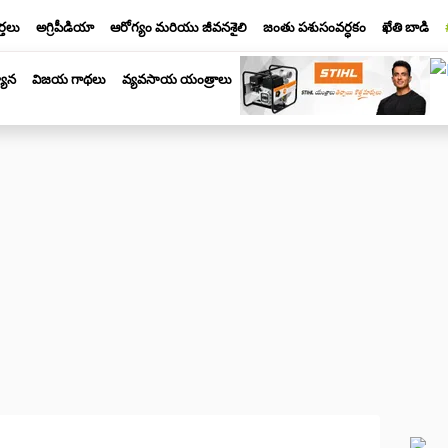
్తలు
అగ్రిపీడియా
ఆరోగ్యం మరియు జీవనశైలి
జంతు పశుసంవర్ధకం
ఖేతి బాడి
యాన
విజయ గాథలు
వ్యవసాయ యంత్రాలు