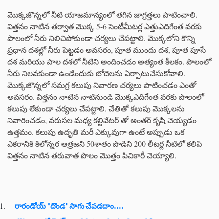
మొక్కజొన్నలో నీటి యాజమాన్యంలో తగిన జాగ్రత్తలు పాటించాలి.
విత్తనం నాటిన తర్వాత మొక్క 5-6 సెంటీమీటర్ల ఎత్తుఎదిగేంత వరకు
పొలంలో నీరు నిలిచిపోకుండా చర్యలు చేపట్టాలి. మొక్కలోని కొన్ని
ప్రధాన దశల్లో నీరు పెట్టడం అవసరం, పూత ముందు దశ, పూత పూసే
దశ మరియు పాల దశలో నీటిని అందించడం అత్యంత కీలకం. పొలంలో
నీరు నిలవకుండా ఉండేందుకు బోదెలను ఏర్పాటుచేసుకోవాలి.
మొక్కజొన్నలో సమగ్ర కలుపు నివారణ చర్యలు పాటించడం ఎంతో
అవసరం. విత్తనం నాటిన నాటినుండి మొక్కఎదిగేంత వరకు పొలంలో
కలుపు లేకుండా చర్యలు చేపట్టాలి. చేతితో కలుపు మొక్కలను
నివారించడం, వరుసల మధ్య కల్టివేటర్ తో అంతర్ కృషి చెయ్యడం
ఉత్తమం. కలుపు ఉదృతి మరీ ఎక్కువుగా ఉంటే అప్పుడు ఒక
ఎకరానికి కిలోన్నర ఆత్రజని 50శాతం పొడిని 200 లీటర్ల నీటిలో కలిపి
విత్తనం నాటిన తరువాత పొలం మొత్తం పిచికారీ చెయ్యాలి.
రారండోయ్ 'దొండ' సాగు చేపడదాం....