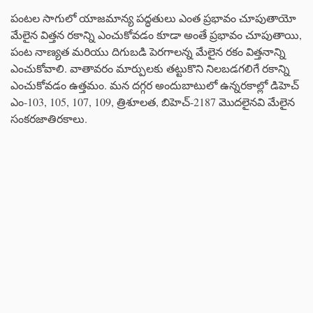
పంటల సాగులో యాజమాన్య పద్ధతులు ఎంత ప్రభావం చూపుతాయో
మేలైన విత్తన రకాన్ని ఎంచుకోవడం కూడా అంతే ప్రభావం చూపుతాయి,
పంట నాణ్యత మరియు దిగుబడి పెరగాలన్న మేలైన రకం విత్తనాన్ని
ఎంచుకోవాలి. వాతావరం మార్పులకు తట్టుకొని నిలబడగలిగే రకాన్ని
ఎంచుకోవడం ఉత్తమం. మన దగ్గర అందుబాటులో ఉన్నరకాల్లో డిహెచ్
ఎం-103, 105, 107, 109, త్రిశూలత, బిహెచ్-2187 మొదలైనవి మేలైన
సంకరజాతిరకాలు.