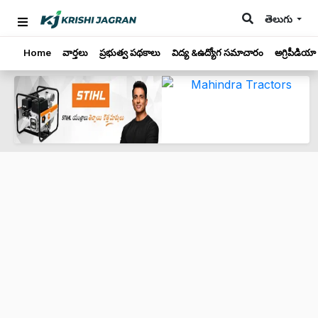
తెలుగు
Home
వార్తలు
ప్రభుత్వ పథకాలు
విద్య &ఉద్యోగ సమాచారం
అగ్రిపీడియా