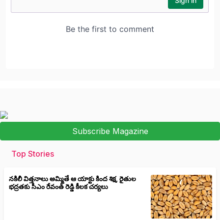
Subscribe Magazine
Top Stories
నకిలీ విత్తనాలు అమ్మితే ఆ యాక్టు కింద శిక్ష, రైతుల
భద్రతకు సీఎం రేవంత్ రెడ్డి కీలక చర్యలు