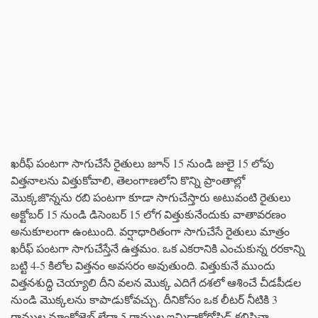
ఖరీఫ్ పంటగా సాగుచేసే రైతులు జూన్ 15 నుండి జులై 15 లోపు
విత్తనాలను విత్తుకోవాలి, తెలంగాణలోని కొన్ని ప్రాంతాల్లో
మొక్కజొన్నను రబి పంటగా కూడా సాగుచేస్తారు అటువంటి రైతులు
అక్టోబర్ 15 నుండి డిసెంబర్ 15 లోగ విత్తుకునేందుకు వాతావరణం
అనుకూలంగా ఉంటుంది. వర్షాధారితంగా సాగుచేసే రైతులు మాత్రం
ఖరీఫ్ పంటగా సాగుచేస్తేనే ఉత్తమం. ఒక ఎకరానికి ఎంచుకున్న రరకాన్ని
బట్టి 4-5 కిలోల విత్తనం అవసరం అవుతుంది. విత్తుకునే ముందు
విత్తనశుద్ధి చెయ్యాలి దీని వలన మొక్క ఎదిగే దశలో ఆశించే చీడపీడల
నుండి మొక్కలను కాపాడుకోవచ్చు. దీనికోసం ఒక లీటర్ నీటికి 3
గ్రాముల మాంకోజెబ్ లేదా 5 గ్రాముల ఇమిడాక్లోరోఫిడ్ కలిపినా