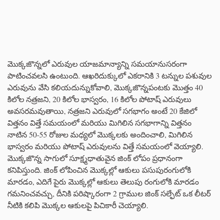
మొక్కజొన్నలో ఎరువుల యాజమాన్యాన్ని సమయానుసరంగా
పాటించవలసి ఉంటుంది. ఆఖరిదుక్కులో ఎకరానికి 3 టన్నుల పశువుల
ఎరువును వేసి కలియదున్నుకోవాలి, మొక్కజొన్నపంటకు మొత్తం 40
కిలోల నత్రజని, 20 కిలోల భాస్వరం, 16 కిలోల పోటాష్ ఎరువులు
అవసరమవుతాయి, నత్రజని ఎరువులో సగభాగం అంటే 20 కేజిలో
విత్తనం విత్తే సమయంలో మరియు మిగిలిన సగభాగాన్ని విత్తనం
నాటిన 50-55 రోజుల మధ్యలో మొక్కలకు అందించాలి, మిగిలిన
భాస్వరం మరియు పోటాష్ ఎరువులను విత్తే సమయంలో వెయ్యాలి.
మొక్కజొన్న సాగులో సూక్ష్మధాతువైన జింక్ లోపం ప్రధానంగా
కనిపిస్తుంది. జింక్ లోపించిన మొక్కల్లో ఆకులు పసుపురంగులోకి
మారడం, ఎదిగే పైరు మొక్కల్లో ఆకులు తెలుపు రంగులోకి మారడం
గమనించవచ్చు, దీనికి పరిష్కారంగా 2 గ్రాముల జింక్ సల్ఫేట్ ఒక లీటర్
నీటికి కలిపి మొక్కల ఆకులపై పిచికారీ చెయ్యాలి.