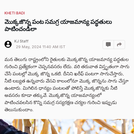
KHETI BADI
మొక్కజొన్న పంట సమగ్ర యాజమాన్య పద్ధతులు
పాటించండిలా
KJ Staff
29 May, 2024 11:40 AM IST
మన తెలుగు రాష్ట్రంలోని రైతులకు మొక్కజొన్న యాజమాన్య పద్దతుల
గురించి ప్రత్యేకంగా చెప్పనవసరం లేదు. వరి తరువాత విస్తృతంగా సాగు
చేసే పంటల్లో మొక్క జొన్న ఒకటి. దీనిని ఖరీఫ్ పంటగా సాగుచేస్తారు,
నీటి లబ్యత ఉన్నవారు వేసవి కాలంలోనూ మొక్క జొన్నను సాగు చేస్తూ
ఉంటారు. మిగిలిన ధాన్యం పంటలతో పోలిస్తే మొక్కజొన్నకు నీటి
అవసరం కూడా తక్కువే. మొక్కజొన్న యాజమాన్యంలో
పాటించవలసిన కొన్ని సమగ్ర సస్యరక్షణ చర్యల గురించి ఇప్పుడు
తెలుసుకుందాం.