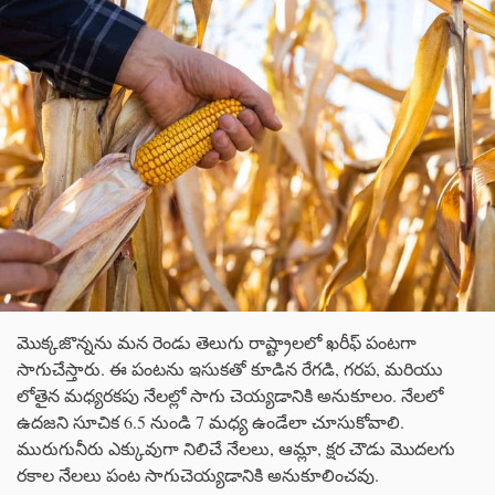
మొక్కజొన్నను మన రెండు తెలుగు రాష్ట్రాలలో ఖరీఫ్ పంటగా
సాగుచేస్తారు. ఈ పంటను ఇసుకతో కూడిన రేగడి, గరప, మరియు
లోతైన మధ్యరకపు నేలల్లో సాగు చెయ్యడానికి అనుకూలం. నేలలో
ఉదజని సూచిక 6.5 నుండి 7 మధ్య ఉండేలా చూసుకోవాలి.
మురుగునీరు ఎక్కువుగా నిలిచే నేలలు, ఆమ్లా, క్షర చౌడు మొదలగు
రకాల నేలలు పంట సాగుచెయ్యడానికి అనుకూలించవు.