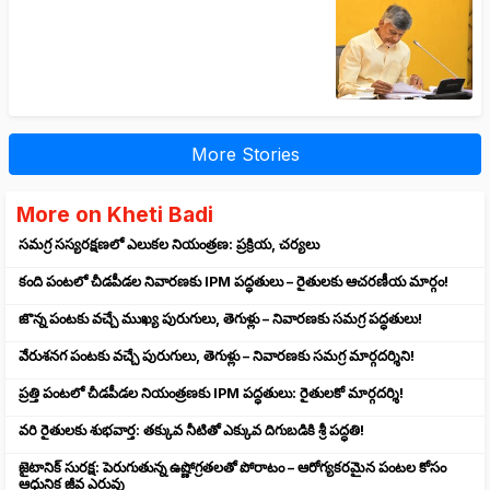
More Stories
More on Kheti Badi
సమగ్ర సస్యరక్షణలో ఎలుకల నియంత్రణ: ప్రక్రియ, చర్యలు
కంది పంటలో చీడపీడల నివారణకు IPM పద్ధతులు – రైతులకు ఆచరణీయ మార్గం!
జొన్న పంటకు వచ్చే ముఖ్య పురుగులు, తెగుళ్లు – నివారణకు సమగ్ర పద్ధతులు!
వేరుశనగ పంటకు వచ్చే పురుగులు, తెగుళ్లు – నివారణకు సమగ్ర మార్గదర్శిని!
ప్రత్తి పంటలో చీడపీడల నియంత్రణకు IPM పద్ధతులు: రైతులకో మార్గదర్శి!
వరి రైతులకు శుభవార్త: తక్కువ నీటితో ఎక్కువ దిగుబడికి శ్రీ పద్ధతి!
జైటానిక్ సురక్ష: పెరుగుతున్న ఉష్ణోగ్రతలతో పోరాటం – ఆరోగ్యకరమైన పంటల కోసం
ఆధునిక జీవ ఎరువు