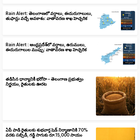
Rain Alert: తెలంగాణలో వర్షాలు, ఈదురుగాలులు,
తుఫాన్లు వచ్చే అవకాశం: వాతావరణ శాఖ హెచ్చరిక
Rain Alert : ఆంధ్రప్రదేశ్‌లో వర్షాలు, ఉరుములు,
ఈదురుగాలుల ముప్పు: వాతావరణ శాఖ హెచ్చరిక
తడిసిన ధాన్యానికీ భరోసా – తెలంగాణ ప్రభుత్వం
నిర్ణయం, రైతులకు ఊరట
ఏపీ పాడి రైతులకు శుభవార్త షెడ్ నిర్మాణానికి 70%
వరకు సబ్సిడీ, గడ్డి సాగుకు రూ.15,000 సాయం