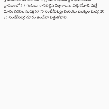
ద్రావణంలో 2-3 గంటలు నానబెట్టిన విత్తనాలను విత్తుకోవాలి. విత్తే
దూరం వరసల మధ్య 60-75 సెంటీమీటర్లు మరియు మొక్కల మధ్య 20-
25 సెంటీమీటర్ల దూరం ఉండేలా విత్తుకోవాలి.