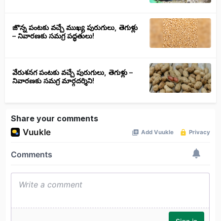
జొన్న పంటకు వచ్చే ముఖ్య పురుగులు, తెగుళ్లు
– నివారణకు సమగ్ర పద్ధతులు!
వేరుశనగ పంటకు వచ్చే పురుగులు, తెగుళ్లు –
నివారణకు సమగ్ర మార్గదర్శిని!
Share your comments