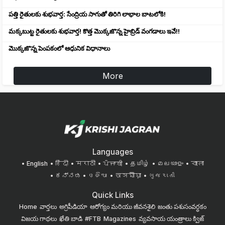
పత్తి రైతులకు శుభవార్త: సేంద్రియ సాగుతో తిరిగి లాభాల బాటలోకి!
మక్కబుట్ట రైతులకు శుభవార్త! కొత్త మొక్కజొన్న హైబ్రిడ్ వంగడాలు ఇవే!!
మొక్కజొన్న పెంపకంలో ఆధునిక విధానాలు
More
Languages
English
हिंदी
मराठी
ਪੰਜਾਬੀ
தமிழ்
മലയാളം
বাংলা
ಕನ್ನಡ
ଓଡିଆ
অসমীয়া
ગુજરાતી
Quick Links
Home
వార్తలు
అగ్రిపీడియా
ఆరోగ్యం మరియు జీవనశైలి
జంతు పశుసంవర్ధకం
విజయ గాథలు
ఖేతి బాడి
#FTB
Magazines
వ్యవసాయ యంత్రాలు
క్విజ్