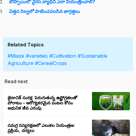
బొప్పాయిలో వైరస్ వ్యాధిని ఎలా నియంత్రించాలి?
విత్తన నిల్వలో పాటించవలసిన జాగ్రత్తలు
Related Topics
#Miaze
#varieties
#Cultivation
#Sustainable
Agriculture
#CerealCrops
Read next
జైటానిక్ సురక్ష: పెరుగుతున్న ఉష్ణోగ్రతలతో
పోరాటం – ఆరోగ్యకరమైన పంటల కోసం
ఆధునిక జీవ ఎరువు
సమగ్ర సస్యరక్షణలో ఎలుకల నియంత్రణ:
ప్రక్రియ, చర్యలు