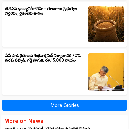
తడిసిన ధాన్యానికీ భరోసా – తెలంగాణ ప్రభుత్వం
నిర్ణయం, రైతులకు ఊరట
ఏపీ పాడి రైతులకు శుభవార్త షెడ్ నిర్మాణానికి 70%
వరకు సబ్సిడీ, గడ్డి సాగుకు రూ.15,000 సాయం
More Stories
More on News
అల్బాగ్ 2024 సస్టైనబిలిటీ నివేదిక చర్యలను హైలైట్ చేస్తుంది