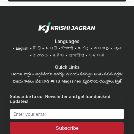
Languages
English
हिंदी
मराठी
ਪੰਜਾਬੀ
தமிழ்
മലയാളം
বাংলা
ಕನ್ನಡ
ଓଡିଆ
অসমীয়া
ગુજરાતી
Quick Links
Home
వార్తలు
అగ్రిపీడియా
ఆరోగ్యం మరియు జీవనశైలి
జంతు పశుసంవర్ధకం
విజయ గాథలు
ఖేతి బాడి
#FTB
Magazines
వ్యవసాయ యంత్రాలు
క్విజ్
Subscribe to our Newsletter and get handpicked
updates!
Subscribe