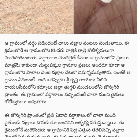
ఆ గ్రామంలో వర్షం పడిందంటే చాలు వజ్రాల పంటలు పండుతాయి. ఈ
క్రమంలోనే ఆ గ్రామంలోని కొందరు రాత్రికి రాత్రే కోటీశ్వరులుగా
మారిపోతుంటారు. వర్షాకాలం మొదలైతే కేవలం ఆ గ్రామంలోని ప్రజలు
మాత్రమే కాకుండా చుట్టుపక్కల గ్రామాల ప్రజలు అందరూ కూడా ఆ
గ్రామంలోని పొలాల వెంట వజ్రాల వేటలో నిమగ్నమవుతారు. ఇంతకీ ఆ
గ్రామం ఏదటంటే.. అది ఒకప్పుడు శ్రీ కృష్ణ రాయలు ఏలిన
రాయలసీమలోని కర్నూలు జిల్లా తుగ్గలి మండలంలోని జొన్నగిరి
ప్రాంతం. ఈ గ్రామంలో వర్షాకాలం వచ్చిందంటే చాలా మంది రైతులు
కోటీశ్వరులు అవుతారు.
ఈ జొన్నగిరి ప్రాంతంలో ప్రతి ఏడాది వర్షాకాలంలో చాలా మంది
రైతులకు వజ్రాలు దొరుకుతూ అందరిని ఆశ్చర్య పరుస్తున్నాయి. ఈ
క్రమంలోనే మరికొందరు ఆ గ్రామానికి పెద్ద ఎత్తున తరలివచ్చి వజ్రాల
వేటలో నిమగ్నమవుతారు. ఈ విధంగా అక్కడ లభించే వజ్రాలను