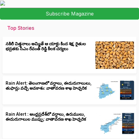
Subscribe Magazine
Top Stories
నకిలీ విత్తనాలు అమ్మితే ఆ యాక్టు కింద శిక్ష, రైతుల
భద్రతకు సీఎం రేవంత్ రెడ్డి కీలక చర్యలు
Rain Alert: తెలంగాణలో వర్షాలు, ఈదురుగాలులు,
తుఫాన్లు వచ్చే అవకాశం: వాతావరణ శాఖ హెచ్చరిక
Rain Alert : ఆంధ్రప్రదేశ్‌లో వర్షాలు, ఉరుములు,
ఈదురుగాలుల ముప్పు: వాతావరణ శాఖ హెచ్చరిక