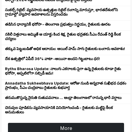
సంకల్ప్ రిటైల్: వ్యవసాయ ఉత్పత్తుల రిటైల్ రంగాన్ని మారుస్తూ, భారతదేశంలోని
గ్రామాల్లో వ్యాపార అవకాశాలను విస్తరించడం
తడిసిన ధాన్యానికీ భరోసా – తెలంగాణ ప్రభుత్వం నిర్ణయం, రైతులకు ఊరట
నకిలీ విత్తనాలు అమ్మితే ఆ యాక్టు కింద శిక్ష, రైతుల భద్రతకు సీఎం రేవంత్ రెడ్డి కీలక
చర్యలు
తక్కువ పెట్టుబడితో అధిక ఆదాయం: ఆయిల్ పామ్ సాగు రైతులకు బంగారు అవకాశం!
దేశ ఉత్పత్తిలో ఏపీదే 36% వాటా –అయినా అందని గిట్టుబాటు ధర!
Rythu Bharosa Update: నాలుగు ఎకరాలకు పైగా ఉన్న రైతులకు కూడా రైతు
భరోసా, అప్పటిలోగా సబ్సిడీ జమ!
Annadatha Sukheebhava Update: ఆరోజు నుండి అన్నదాత సుఖీభవ పథకం
ప్రారంభం, సీఎం చంద్రబాబు రైతులకు శుభవార్త
తరుముకొస్తున్న నైరుతి రుతుపవనాలు ... ఆంధ్రా తెలంగాణలో రానున్న భారీ వర్షాలు
చెరువుల పూడికను వ్యవసాయానికి వినియోగించండి – రైతులకు మట్టిపై కీలక
అనుమతులు
More