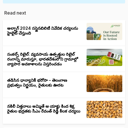
Read next
అల్బాగ్ 2024 సస్టైనబిలిటీ నివేదిక చర్యలను
హైలైట్ చేస్తుంది
సంకల్ప్ రిటైల్: వ్యవసాయ ఉత్పత్తుల రిటైల్
రంగాన్ని మారుస్తూ, భారతదేశంలోని గ్రామాల్లో
వ్యాపార అవకాశాలను విస్తరించడం
తడిసిన ధాన్యానికీ భరోసా – తెలంగాణ
ప్రభుత్వం నిర్ణయం, రైతులకు ఊరట
నకిలీ విత్తనాలు అమ్మితే ఆ యాక్టు కింద శిక్ష,
రైతుల భద్రతకు సీఎం రేవంత్ రెడ్డి కీలక చర్యలు