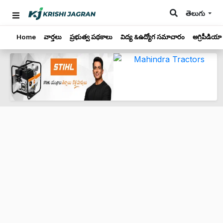
తెలుగు
Home
వార్తలు
ప్రభుత్వ పథకాలు
విద్య &ఉద్యోగ సమాచారం
అగ్రిపీడియా