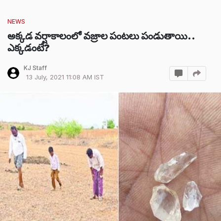
NEWS
అక్కడ వర్షాకాలంలో వజ్రాల పంటలు పండుతాయి..
ఎక్కడంటే?
KJ Staff
13 July, 2021 11:08 AM IST