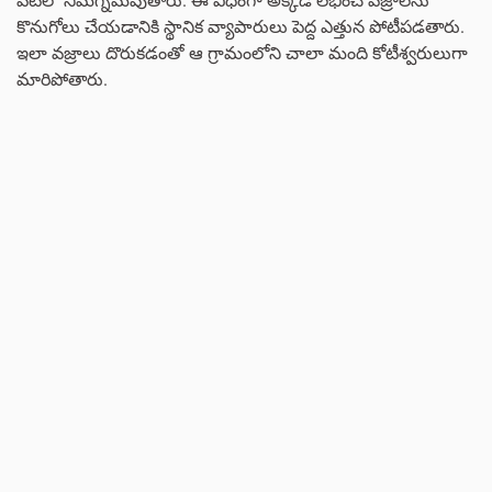
కొనుగోలు చేయడానికి స్థానిక వ్యాపారులు పెద్ద ఎత్తున పోటీపడతారు.
ఇలా వజ్రాలు దొరుకడంతో ఆ గ్రామంలోని చాలా మంది కోటీశ్వరులుగా
మారిపోతారు.