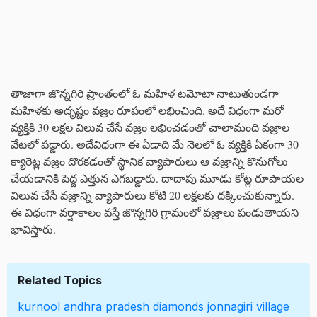
తాజాగా జొన్నగిరి ప్రాంతంలో ఓ మహిళ టమోటా నాటుతుండగా
మహిళకు అదృష్టం వజ్రం రూపంలో లభించింది. అదే విధంగా మరో
వ్యక్తికి 30 లక్షల విలువ చేసే వజ్రం లభించడంతో చాలామంది వజ్రాల
వేటలో పడ్డారు. అదేవిధంగా ఈ ఏడాది మే నెలలో ఓ వ్యక్తికి ఏకంగా 30
క్యారెట్ల వజ్రం దొరకడంతో స్థానిక వ్యాపారులు ఆ వజ్రాన్ని కొనుగోలు
చేయడానికి పెద్ద ఎత్తున ఎగబడ్డారు. దాదాపు మూడు కోట్ల రూపాయల
విలువ చేసే వజ్రాన్ని వ్యాపారులు కోటి 20 లక్షలకు దక్కించుకున్నారు.
ఈ విధంగా వర్షాకాలం వస్తే జొన్నగిరి గ్రామంలో వజ్రాలు పండుతాయని
భావిస్తారు.
Related Topics
kurnool
andhra pradesh
diamonds
jonnagiri village