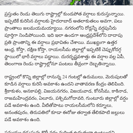
ప్రస్తుతం రెండు తెలుగు రాష్ట్రాల్లో కుండపోత వర్షాలు కురుస్తున్నాయి.
ఇప్పటికే కురిసిన వర్షాలకు హైదరాబాద్ అతలాకుతలం అవగా, పలు
ప్రాంతాలు జలమయమయ్యాయి. నగరంలోని రోడ్లన్నీ వర్షపునీరు
పూర్తిగా నిండిపోయింది. ఇది ఇలా ఉండగా ఆంధ్రప్రదేశ్‌లోని దాదాపు
ప్రతి ప్రాంతాన్ని ఈ వర్షాలు ప్రభావితం చేశాయి. ముఖ్యంగా ఉత్తర
ఆంధ్ర, కోస్తా, దక్షిణ కోస్తా, రాయలసీమ జిల్లాల్లో ఇప్పటికే చెప్పుకోదగ్గ
స్థాయిలో భారీ వర్షాలు పడ్డాయి. దురదృష్టవశాత్తు ఈ వర్షాల వల్ల ఏపీ,
తెలంగాణ రెండు రాష్ట్రాల్లోనూ పంటలు తీవ్రంగా దెబ్బతిన్నాయి.
రాష్ట్రంలో కొన్ని జిల్లాల్లో రానున్న 24 గంటల్లో ఉరుములు, మెరుపులతో
కూడిన వర్షాలు కురిసే అవకాశం ఉందని వాతావరణ కేంద్రం తెలిపింది.
శ్రీకాకుళం, అనకాపల్లి, విజయనగరం, విజయవాడ, కోనసీమ, కాకినాడ,
రాజమహేంద్రవరం, ఏలూరు, పశ్చిమగోదావరి, గుంటూరు జిల్లాల్లో వర్షం
పడే అవకాశం ఉంది. వీటితోపాటు రాయలసీమలోని కర్నూలు,
అనంతపురం, తిరుపతిలో కూడా ఈరోజు తర్వాత తేలికపాటి జల్లులు
పడే అవకాశం ఉంది.
సమయం గడుస్తున్న కొద్దీ వర్షం మరింత ఉధృతంగా ఉంటుందని