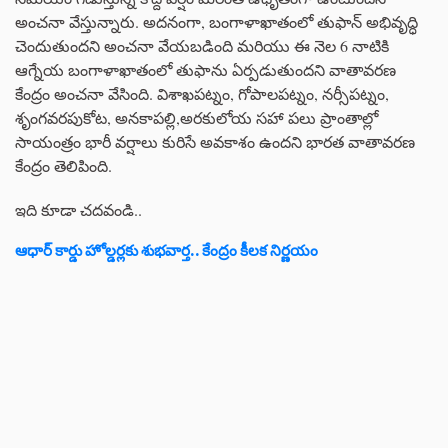
అంచనా వేస్తున్నారు. అదనంగా, బంగాళాఖాతంలో తుఫాన్ అభివృద్ధి
చెందుతుందని అంచనా వేయబడింది మరియు ఈ నెల 6 నాటికి
ఆగ్నేయ బంగాళాఖాతంలో తుఫాను ఏర్పడుతుందని వాతావరణ
కేంద్రం అంచనా వేసింది. విశాఖపట్నం, గోపాలపట్నం, నర్సీపట్నం,
శృంగవరపుకోట, అనకాపల్లి,అరకులోయ సహా పలు ప్రాంతాల్లో
సాయంత్రం భారీ వర్షాలు కురిసే అవకాశం ఉందని భారత వాతావరణ
కేంద్రం తెలిపింది.
ఇది కూడా చదవండి..
ఆధార్ కార్డు హోల్డర్లకు శుభవార్త.. కేంద్రం కీలక నిర్ణయం