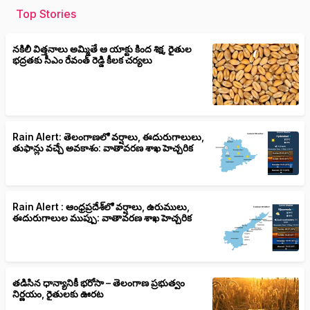
Top Stories
నకిలీ విత్తనాలు అమ్మితే ఆ యాక్టు కింద శిక్ష, రైతుల
భద్రతకు సీఎం రేవంత్ రెడ్డి కీలక చర్యలు
Rain Alert: తెలంగాణలో వర్షాలు, ఈదురుగాలులు,
తుఫాన్లు వచ్చే అవకాశం: వాతావరణ శాఖ హెచ్చరిక
Rain Alert : ఆంధ్రప్రదేశ్‌లో వర్షాలు, ఉరుములు,
ఈదురుగాలుల ముప్పు: వాతావరణ శాఖ హెచ్చరిక
తడిసిన ధాన్యానికీ భరోసా – తెలంగాణ ప్రభుత్వం
నిర్ణయం, రైతులకు ఊరట