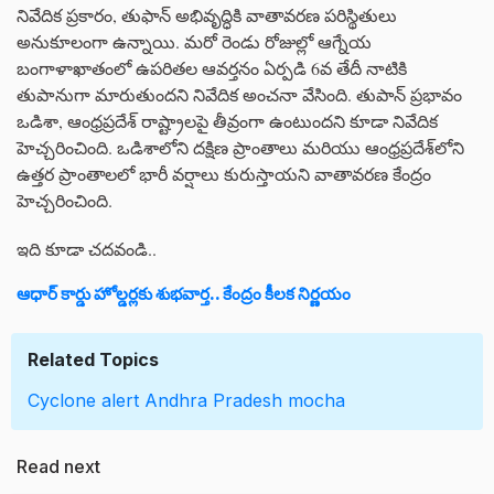
నివేదిక ప్రకారం, తుఫాన్ అభివృద్ధికి వాతావరణ పరిస్థితులు
అనుకూలంగా ఉన్నాయి. మరో రెండు రోజుల్లో ఆగ్నేయ
బంగాళాఖాతంలో ఉపరితల ఆవర్తనం ఏర్పడి 6వ తేదీ నాటికి
తుపానుగా మారుతుందని నివేదిక అంచనా వేసింది. తుపాన్ ప్రభావం
ఒడిశా, ఆంధ్రప్రదేశ్ రాష్ట్రాలపై తీవ్రంగా ఉంటుందని కూడా నివేదిక
హెచ్చరించింది. ఒడిశాలోని దక్షిణ ప్రాంతాలు మరియు ఆంధ్రప్రదేశ్‌లోని
ఉత్తర ప్రాంతాలలో భారీ వర్షాలు కురుస్తాయని వాతావరణ కేంద్రం
హెచ్చరించింది.
ఇది కూడా చదవండి..
ఆధార్ కార్డు హోల్డర్లకు శుభవార్త.. కేంద్రం కీలక నిర్ణయం
Related Topics
Cyclone alert
Andhra Pradesh
mocha
Read next