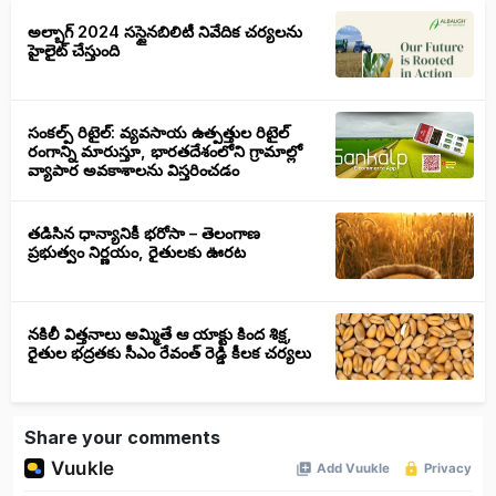
అల్బాగ్ 2024 సస్టైనబిలిటీ నివేదిక చర్యలను
హైలైట్ చేస్తుంది
సంకల్ప్ రిటైల్: వ్యవసాయ ఉత్పత్తుల రిటైల్
రంగాన్ని మారుస్తూ, భారతదేశంలోని గ్రామాల్లో
వ్యాపార అవకాశాలను విస్తరించడం
తడిసిన ధాన్యానికీ భరోసా – తెలంగాణ
ప్రభుత్వం నిర్ణయం, రైతులకు ఊరట
నకిలీ విత్తనాలు అమ్మితే ఆ యాక్టు కింద శిక్ష,
రైతుల భద్రతకు సీఎం రేవంత్ రెడ్డి కీలక చర్యలు
Share your comments