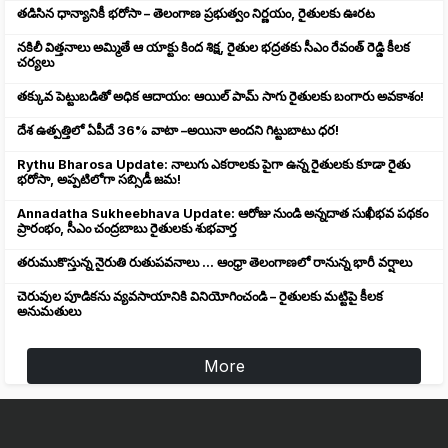
తడిసిన ధాన్యానికీ భరోసా – తెలంగాణ ప్రభుత్వం నిర్ణయం, రైతులకు ఊరట
నకిలీ విత్తనాలు అమ్మితే ఆ యాక్టు కింద శిక్ష, రైతుల భద్రతకు సీఎం రేవంత్ రెడ్డి కీలక
చర్యలు
తక్కువ పెట్టుబడితో అధిక ఆదాయం: ఆయిల్ పామ్ సాగు రైతులకు బంగారు అవకాశం!
దేశ ఉత్పత్తిలో ఏపీదే 36% వాటా –అయినా అందని గిట్టుబాటు ధర!
Rythu Bharosa Update: నాలుగు ఎకరాలకు పైగా ఉన్న రైతులకు కూడా రైతు
భరోసా, అప్పటిలోగా సబ్సిడీ జమ!
Annadatha Sukheebhava Update: ఆరోజు నుండి అన్నదాత సుఖీభవ పథకం
ప్రారంభం, సీఎం చంద్రబాబు రైతులకు శుభవార్త
తరుముకొస్తున్న నైరుతి రుతుపవనాలు ... ఆంధ్రా తెలంగాణలో రానున్న భారీ వర్షాలు
చెరువుల పూడికను వ్యవసాయానికి వినియోగించండి – రైతులకు మట్టిపై కీలక
అనుమతులు
More