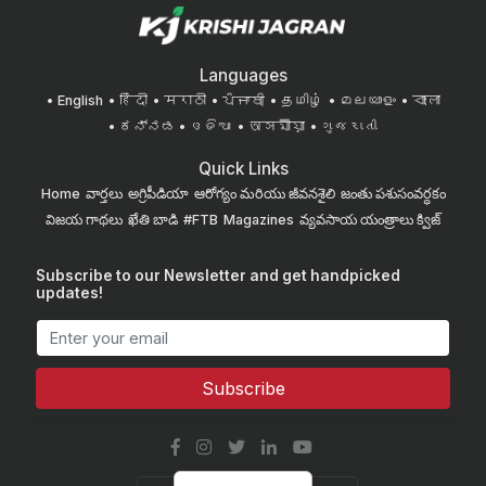
Languages
English
हिंदी
मराठी
ਪੰਜਾਬੀ
தமிழ்
മലയാളം
বাংলা
ಕನ್ನಡ
ଓଡିଆ
অসমীয়া
ગુજરાતી
Quick Links
Home
వార్తలు
అగ్రిపీడియా
ఆరోగ్యం మరియు జీవనశైలి
జంతు పశుసంవర్ధకం
విజయ గాథలు
ఖేతి బాడి
#FTB
Magazines
వ్యవసాయ యంత్రాలు
క్విజ్
Subscribe to our Newsletter and get handpicked
updates!
Subscribe