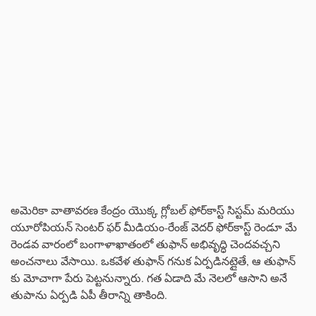
అమెరికా వాతావరణ కేంద్రం యొక్క గ్లోబల్ ఫోర్‌కాస్ట్ సిస్టమ్ మరియు
యూరోపియన్ సెంటర్ ఫర్ మీడియం-రేంజ్ వెదర్ ఫోర్‌కాస్ట్ రెండూ మే
రెండవ వారంలో బంగాళాఖాతంలో తుఫాన్ అభివృద్ధి చెందవచ్చని
అంచనాలు వేసాయి. ఒకవేళ తుఫాన్ గనుక ఏర్పడినట్లైతే, ఆ తుఫాన్
కు మోచాగా పేరు పెట్టనున్నారు. గత ఏడాది మే నెలలో ఆసాని అనే
తుపాను ఏర్పడి ఏపీ తీరాన్ని తాకింది.