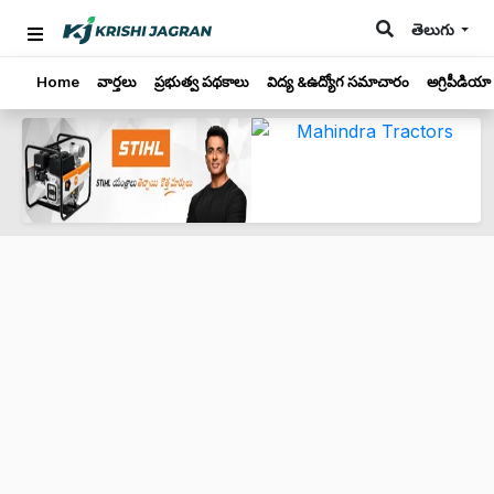
తెలుగు
Home
వార్తలు
ప్రభుత్వ పథకాలు
విద్య &ఉద్యోగ సమాచారం
అగ్రిపీడియా