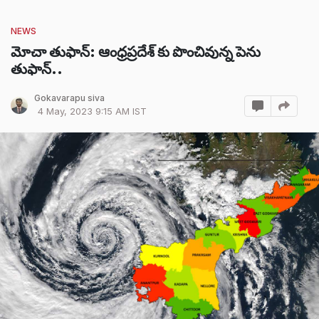
NEWS
మోచా తుఫాన్: ఆంధ్రప్రదేశ్ కు పొంచివున్న పెను
తుఫాన్..
Gokavarapu siva
4 May, 2023 9:15 AM IST