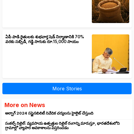
ఏపీ పాడి రైతులకు శుభవార్త షెడ్ నిర్మాణానికి 70%
వరకు సబ్సిడీ, గడ్డి సాగుకు రూ.15,000 సాయం
More Stories
More on News
అల్బాగ్ 2024 సస్టైనబిలిటీ నివేదిక చర్యలను హైలైట్ చేస్తుంది
సంకల్ప్ రిటైల్: వ్యవసాయ ఉత్పత్తుల రిటైల్ రంగాన్ని మారుస్తూ, భారతదేశంలోని
గ్రామాల్లో వ్యాపార అవకాశాలను విస్తరించడం