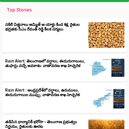
Top Stories
నకిలీ విత్తనాలు అమ్మితే ఆ యాక్టు కింద శిక్ష, రైతుల
భద్రతకు సీఎం రేవంత్ రెడ్డి కీలక చర్యలు
Rain Alert: తెలంగాణలో వర్షాలు, ఈదురుగాలులు,
తుఫాన్లు వచ్చే అవకాశం: వాతావరణ శాఖ హెచ్చరిక
Rain Alert : ఆంధ్రప్రదేశ్‌లో వర్షాలు, ఉరుములు,
ఈదురుగాలుల ముప్పు: వాతావరణ శాఖ హెచ్చరిక
తడిసిన ధాన్యానికీ భరోసా – తెలంగాణ ప్రభుత్వం
నిర్ణయం, రైతులకు ఊరట