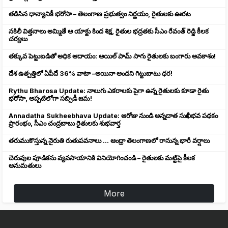
తడిసిన ధాన్యానికీ భరోసా – తెలంగాణ ప్రభుత్వం నిర్ణయం, రైతులకు ఊరట
నకిలీ విత్తనాలు అమ్మితే ఆ యాక్టు కింద శిక్ష, రైతుల భద్రతకు సీఎం రేవంత్ రెడ్డి కీలక
చర్యలు
తక్కువ పెట్టుబడితో అధిక ఆదాయం: ఆయిల్ పామ్ సాగు రైతులకు బంగారు అవకాశం!
దేశ ఉత్పత్తిలో ఏపీదే 36% వాటా –అయినా అందని గిట్టుబాటు ధర!
Rythu Bharosa Update: నాలుగు ఎకరాలకు పైగా ఉన్న రైతులకు కూడా రైతు
భరోసా, అప్పటిలోగా సబ్సిడీ జమ!
Annadatha Sukheebhava Update: ఆరోజు నుండి అన్నదాత సుఖీభవ పథకం
ప్రారంభం, సీఎం చంద్రబాబు రైతులకు శుభవార్త
తరుముకొస్తున్న నైరుతి రుతుపవనాలు ... ఆంధ్రా తెలంగాణలో రానున్న భారీ వర్షాలు
చెరువుల పూడికను వ్యవసాయానికి వినియోగించండి – రైతులకు మట్టిపై కీలక
అనుమతులు
More