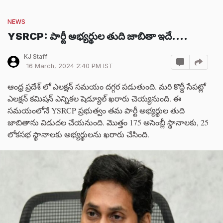
NEWS
YSRCP: పార్టీ అభ్యర్థుల తుది జాబితా ఇదే....
KJ Staff
16 March, 2024 2:40 PM IST
ఆంధ్ర ప్రదేశ్ లో ఎలక్షన్ సమయం దగ్గర పడుతుంది. మరి కొద్దీ సేపట్లో
ఎలక్షన్ కమిషన్ ఎన్నికల షెడ్యూల్ ఖరారు చెయ్యనుంది. ఈ
సమయంలోనే YSRCP ప్రభుత్వం తమ పార్టీ అభ్యర్థుల తుది
జాబితాను విడుదల చేయనుంది. మొత్తం 175 అసెంబ్లీ స్థానాలకు, 25
లోకసభ స్థానాలకు అభ్యర్థులను ఖరారు చేసింది.