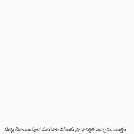
టికెట్ల కేటాయింపులో మరోసారి బీసీలకు ప్రాధాన్యత ఇచ్చారు, మొత్తం