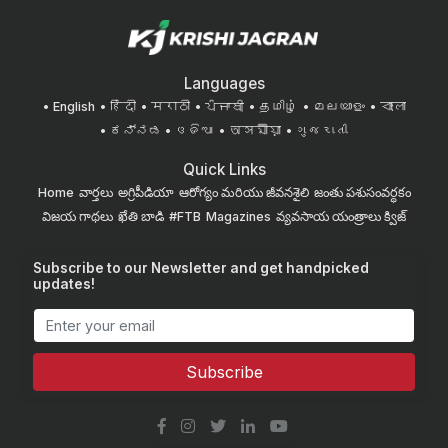
Languages
English
हिंदी
मराठी
ਪੰਜਾਬੀ
தமிழ்
മലയാളം
বাংলা
ಕನ್ನಡ
ଓଡିଆ
অসমীয়া
ગુજરાતી
Quick Links
Home
వార్తలు
అగ్రిపీడియా
ఆరోగ్యం మరియు జీవనశైలి
జంతు పశుసంవర్ధకం
విజయ గాథలు
ఖేతి బాడి
#FTB
Magazines
వ్యవసాయ యంత్రాలు
క్విజ్
Subscribe to our Newsletter and get handpicked
updates!
Subscribe