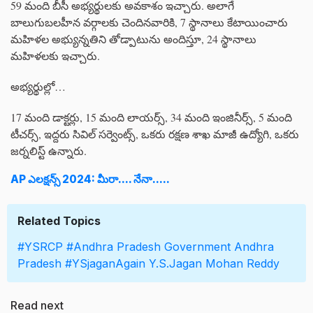
59 మంది బీసీ అభ్యర్థులకు అవకాశం ఇచ్చారు. అలాగే
బాలుగుబలహీన వర్గాలకు చెందినవారికి, 7 స్థానాలు కేటాయించారు
మహిళల అభ్యున్నతిని తోడ్పాటును అందిస్తూ, 24 స్థానాలు
మహిళలకు ఇచ్చారు.
అభ్యర్థుల్లో…
17 మంది డాక్టర్లు, 15 మంది లాయర్స్, 34 మంది ఇంజినీర్స్, 5 మంది
టీచర్స్, ఇద్దరు సివిల్ సర్వెంట్స్, ఒకరు రక్షణ శాఖ మాజీ ఉద్యోగి, ఒకరు
జర్నలిస్ట్ ఉన్నారు.
AP ఎలక్షన్స్ 2024: మీరా.... నేనా.....
Related Topics
#YSRCP
#Andhra Pradesh Government
Andhra
Pradesh
#YSjaganAgain
Y.S.Jagan Mohan Reddy
Read next