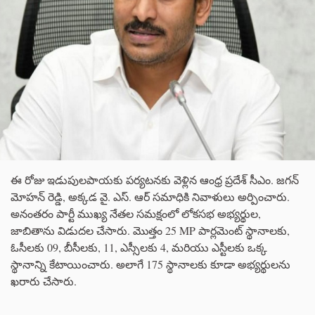
ఈ రోజు ఇడుపులపాయకు పర్యటనకు వెళ్లిన ఆంధ్ర ప్రదేశ్ సీఎం. జగన్
మోహన్ రెడ్డి, అక్కడ వై. ఎస్. ఆర్ సమాధికి నివాళులు అర్పించారు.
అనంతరం పార్టీ ముఖ్య నేతల సమక్షంలో లోకసభ అభ్యర్థుల,
జాబితాను విడుదల చేసారు. మొత్తం 25 MP పార్లమెంట్ స్థానాలకు,
ఓసీలకు 09, బీసీలకు, 11, ఎస్సీలకు 4, మరియు ఎస్టీలకు ఒక్క
స్థానాన్ని కేటాయించారు. అలాగే 175 స్థానాలకు కూడా అభ్యర్థులను
ఖరారు చేసారు.