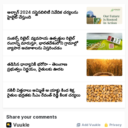
అల్బాగ్ 2024 సస్టైనబిలిటీ నివేదిక చర్యలను
హైలైట్ చేస్తుంది
సంకల్ప్ రిటైల్: వ్యవసాయ ఉత్పత్తుల రిటైల్
రంగాన్ని మారుస్తూ, భారతదేశంలోని గ్రామాల్లో
వ్యాపార అవకాశాలను విస్తరించడం
తడిసిన ధాన్యానికీ భరోసా – తెలంగాణ
ప్రభుత్వం నిర్ణయం, రైతులకు ఊరట
నకిలీ విత్తనాలు అమ్మితే ఆ యాక్టు కింద శిక్ష,
రైతుల భద్రతకు సీఎం రేవంత్ రెడ్డి కీలక చర్యలు
Share your comments