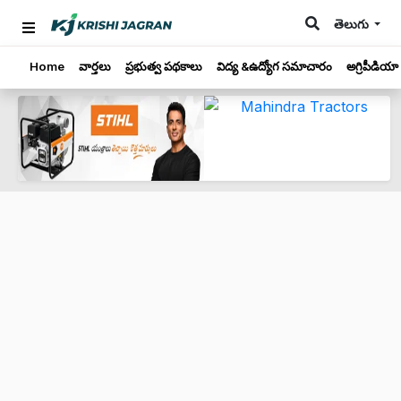
తెలుగు
Home
వార్తలు
ప్రభుత్వ పథకాలు
విద్య &ఉద్యోగ సమాచారం
అగ్రిపీడియా