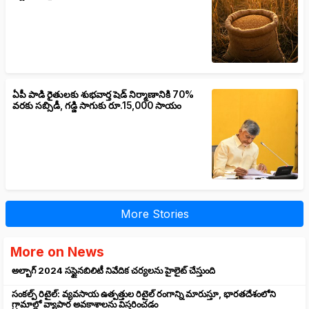
ఏపీ పాడి రైతులకు శుభవార్త షెడ్ నిర్మాణానికి 70%
వరకు సబ్సిడీ, గడ్డి సాగుకు రూ.15,000 సాయం
More Stories
More on News
అల్బాగ్ 2024 సస్టైనబిలిటీ నివేదిక చర్యలను హైలైట్ చేస్తుంది
సంకల్ప్ రిటైల్: వ్యవసాయ ఉత్పత్తుల రిటైల్ రంగాన్ని మారుస్తూ, భారతదేశంలోని
గ్రామాల్లో వ్యాపార అవకాశాలను విస్తరించడం