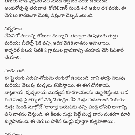
తెగులు దాడి ఫిబ్రవరి నెల నుండి అక్టోబర్ వరకు ఉంటుంది.
అంకురోత్పత్తి తరువాత, కోటిలిడాన్ నుండి 4-5 ఆకుల దశ వరకు, ఈ
తెగులు కారణంగా మొక్క తీవ్రంగా దెబ్బతింటుంది.
నిర్వహణ
వేసవిలో పొలాన్ని లోతుగా దున్నాలి, తద్వారా ఈ పురుగు గుడ్లు
మరియు బీటిల్స్ పైకి వచ్చి అధిక వేడికి నాశనం అవుతాయి.
కార్బరిల్ లీటరు నీటికి 2 గ్రాముల ద్రావణాన్ని తయారు చేసి పిచికారీ
చేయాలి.
పండు ఈగ
ఈ ఫ్లై రంగు ఎరుపు-గోధుమ రంగులో ఉంటుంది. దాని తలపై నలుపు
మరియు తెలుపు మచ్చలు కనిపిస్తాయి. ఈ ఈగ దోసకాయ,
పొట్లకాయ, పుచ్చకాయ మొదలైన కూరగాయలను దెబ్బతీస్తుంది. ఆడ
ఈగ పండ్ల పై తొక్కలో చక్కటి రంధ్రం చేసి గుడ్లు పెడుతుంది మరియు
గుడ్డు నుండి మాగ్గోట్ (లార్వా) బయటకు వచ్చి పండ్ల లోపలి భాగాన్ని
తిని నాశనం చేస్తుంది. ఈ కీటకం గుడ్లు పెట్టే పండ్ల భాగం వంకరగా మారి
కుళ్లిపోతుంది. ఈ తెగులు సోకిన పండ్లు పూర్తిగా కుళ్లిపోతాయి.
నిర్వహణ