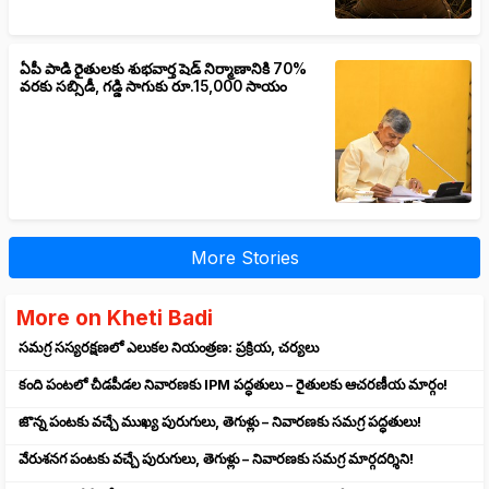
ఏపీ పాడి రైతులకు శుభవార్త షెడ్ నిర్మాణానికి 70%
వరకు సబ్సిడీ, గడ్డి సాగుకు రూ.15,000 సాయం
More Stories
More on Kheti Badi
సమగ్ర సస్యరక్షణలో ఎలుకల నియంత్రణ: ప్రక్రియ, చర్యలు
కంది పంటలో చీడపీడల నివారణకు IPM పద్ధతులు – రైతులకు ఆచరణీయ మార్గం!
జొన్న పంటకు వచ్చే ముఖ్య పురుగులు, తెగుళ్లు – నివారణకు సమగ్ర పద్ధతులు!
వేరుశనగ పంటకు వచ్చే పురుగులు, తెగుళ్లు – నివారణకు సమగ్ర మార్గదర్శిని!