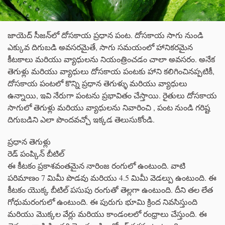
జాయెద్ సీజన్‌లో దోసకాయ ప్రధాన పంట. దోసకాయ సాగు నుండి
ఎక్కువ దిగుబడి అవసరమైతే, సాగు సమయంలో హానికరమైన
కీటకాలు మరియు వ్యాధులను నియంత్రించడం చాలా అవసరం. అనేక
తెగుళ్లు మరియు వ్యాధులు దోసకాయ పంటకు హాని కలిగించినప్పటికీ,
దోసకాయ పంటలో కొన్ని ప్రధాన తెగుళ్ళు మరియు వ్యాధులు
ఉన్నాయి, ఇవి నేరుగా పంటను ప్రభావితం చేస్తాయి. రైతులు దోసకాయ
సాగులో తెగుళ్లు మరియు వ్యాధులను నివారించి , పంట నుండి గరిష్ట
దిగుబడిని ఎలా పొందవచ్చో ఇక్కడ తెలుసుకోండి.
ప్రధాన తెగుళ్లు
రెడ్ పంప్కిన్ బీటిల్
ఈ కీటకం ప్రకాశవంతమైన నారింజ రంగులో ఉంటుంది. వాటి
పరిమాణం 7 మిమీ పొడవు మరియు 4.5 మిమీ వెడల్పు ఉంటుంది. ఈ
కీటకం యొక్క బీటిల్ పసుపు రంగుతో తెల్లగా ఉంటుంది. దీని తల లేత
గోధుమరంగులో ఉంటుంది. ఈ పురుగు భూమి క్రింద నివసిస్తుంది
మరియు మొక్కల వేర్లు మరియు కాండంలలో రంధ్రాలు చేస్తుంది. ఈ