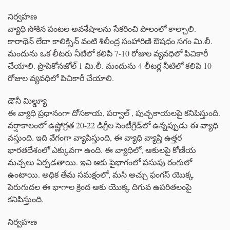
నిర్వహణ
వ్యాధి సోకిన పంటల అవశేషాలను సేకరించి పొలంలో కాల్చాలి.
కారాథెన్ లేదా కాలిక్సిన్ వంటి శిలీంద్ర సంహారిణి ఔషధం సగం మి.లీ.
మందును ఒక లీటరు నీటిలో కలిపి 7-10 రోజుల వ్యవధిలో పిచికారీ
చేయాలి. ప్రొపికోనజోల్ 1 మి.లీ. మందును 4 లీటర్ల నీటిలో కలిపి 10
రోజుల వ్యవధిలో పిచికారీ చేయాలి.
డౌనీ మిల్డ్యూ
ఈ వ్యాధి ప్రధానంగా దోసకాయ, పర్వాల్ , పుచ్చకాయలపై కనిపిస్తుంది.
వర్షాకాలంలో ఉష్ణోగ్రత 20-22 డిగ్రీల సెంటీగ్రేడ్‌లో ఉన్నప్పుడు ఈ వ్యాధి
వస్తుంది. ఇది వేగంగా వ్యాపిస్తుంది, ఈ వ్యాధి వ్యాప్తి ఉత్తర
భారతదేశంలో ఎక్కువగా ఉంది. ఈ వ్యాధిలో, ఆకులపై కోణీయ
మచ్చలు ఏర్పడతాయి. ఇవి ఆకు పైభాగంలో పసుపు రంగులో
ఉంటాయి. అధిక తేమ సమక్షంలో, మసి అచ్చు ఫంగస్ యొక్క
పెరుగుదల ఈ భాగాల క్రింద ఆకు యొక్క దిగువ ఉపరితలంపై
కనిపిస్తుంది.
నిర్వహణ