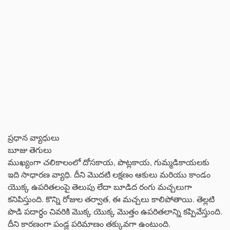
ప్రధాన వ్యాధులు
బూజు తెగులు
ముఖ్యంగా చలికాలంలో దోసకాయ, పొట్లకాయ, గుమ్మడికాయలకు
ఇది సాధారణ వ్యాధి. దీని మొదటి లక్షణం ఆకులు మరియు కాండం
యొక్క ఉపరితలంపై తెలుపు లేదా బూడిద రంగు మచ్చలుగా
కనిపిస్తుంది. కొన్ని రోజుల తర్వాత, ఈ మచ్చలు కాలిపోతాయి. తెల్లటి
పొడి పదార్ధం చివరికి మొక్క యొక్క మొత్తం ఉపరితలాన్ని కప్పివేస్తుంది.
దీని కారణంగా పండ్ల పరిమాణం తక్కువగా ఉంటుంది.