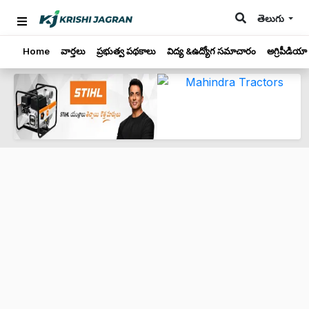
తెలుగు
Home
వార్తలు
ప్రభుత్వ పథకాలు
విద్య &ఉద్యోగ సమాచారం
అగ్రిపీడియా