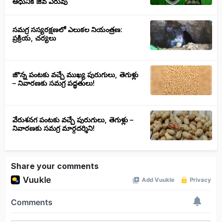
ఆధునిక జీవ ఎరువు
సమగ్ర సస్యరక్షణలో ఎలుకల నియంత్రణ:
ప్రక్రియ, చర్యలు
జొన్న పంటకు వచ్చే ముఖ్య పురుగులు, తెగుళ్లు
– నివారణకు సమగ్ర పద్ధతులు!
వేరుశనగ పంటకు వచ్చే పురుగులు, తెగుళ్లు –
నివారణకు సమగ్ర మార్గదర్శిని!
Share your comments