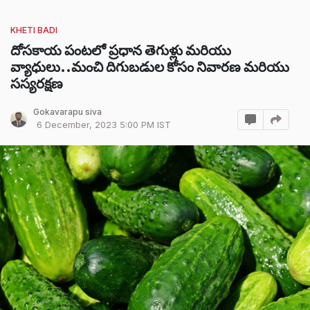
KHETI BADI
దోసకాయ పంటలో ప్రధాన తెగుళ్లు మరియు
వ్యాధులు..మంచి దిగుబడుల కోసం నివారణ మరియు
సస్యరక్షణ
Gokavarapu siva
6 December, 2023 5:00 PM IST