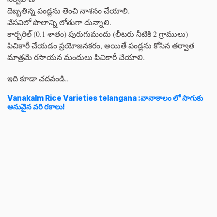
దెబ్బతిన్న పండ్లను తెంచి నాశనం చేయాలి.
వేసవిలో పొలాన్ని లోతుగా దున్నాలి.
కార్బరిల్ (0.1 శాతం) పురుగుమందు (లీటరు నీటికి 2 గ్రాములు)
పిచికారీ చేయడం ప్రయోజనకరం, అయితే పండ్లను కోసిన తర్వాత
మాత్రమే రసాయన మందులు పిచికారీ చేయాలి.
ఇది కూడా చదవండి..
Vanakalm Rice Varieties telangana :వానాకాలం లో సాగుకు
అనువైన వరి రకాలు!