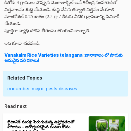
కిలోకు 3 గ్రాముల చొప్పున మెటాలాక్సిల్ అనే శిలీంద్ర సంహారిణితో
విత్తనాలను శుద్ధి చేయండి. శుద్ధి చేసిన తర్వాత విత్తనం వేయాలి.
మాంకోజెబ్ 0.25 శాతం (2.5 గ్రా / లీటరు నీటికి) ద్రావణాన్ని పిచికారీ
చేయండి.
పూర్తిగా వ్యాధి సోకిన తీగలను తొలగించి కాల్చాలి.
ఇది కూడా చదవండి..
Vanakalm Rice Varieties telangana :వానాకాలం లో సాగుకు
అనువైన వరి రకాలు!
Related Topics
cucumber
major pests
diseases
Read next
జైటానిక్ సురక్ష: పెరుగుతున్న ఉష్ణోగ్రతలతో
పోరాటం – ఆరోగ్యకరమైన పంటల కోసం