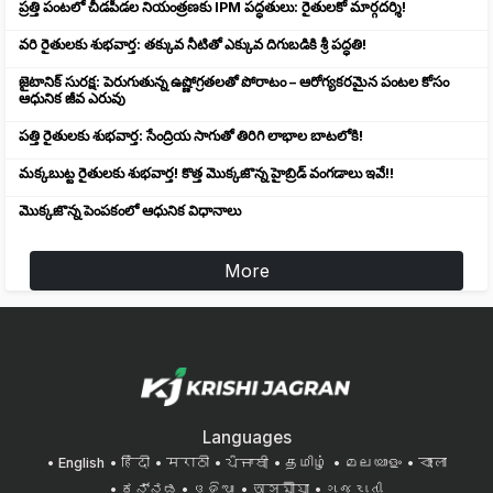
ప్రత్తి పంటలో చీడపీడల నియంత్రణకు IPM పద్ధతులు: రైతులకో మార్గదర్శి!
వరి రైతులకు శుభవార్త: తక్కువ నీటితో ఎక్కువ దిగుబడికి శ్రీ పద్ధతి!
జైటానిక్ సురక్ష: పెరుగుతున్న ఉష్ణోగ్రతలతో పోరాటం – ఆరోగ్యకరమైన పంటల కోసం
ఆధునిక జీవ ఎరువు
పత్తి రైతులకు శుభవార్త: సేంద్రియ సాగుతో తిరిగి లాభాల బాటలోకి!
మక్కబుట్ట రైతులకు శుభవార్త! కొత్త మొక్కజొన్న హైబ్రిడ్ వంగడాలు ఇవే!!
మొక్కజొన్న పెంపకంలో ఆధునిక విధానాలు
More
Languages
English
हिंदी
मराठी
ਪੰਜਾਬੀ
தமிழ்
മലയാളം
বাংলা
ಕನ್ನಡ
ଓଡିଆ
অসমীয়া
ગુજરાતી