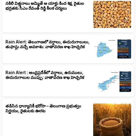
నకిలీ విత్తనాలు అమ్మితే ఆ యాక్టు కింద శిక్ష, రైతుల
భద్రతకు సీఎం రేవంత్ రెడ్డి కీలక చర్యలు
Rain Alert: తెలంగాణలో వర్షాలు, ఈదురుగాలులు,
తుఫాన్లు వచ్చే అవకాశం: వాతావరణ శాఖ హెచ్చరిక
Rain Alert : ఆంధ్రప్రదేశ్‌లో వర్షాలు, ఉరుములు,
ఈదురుగాలుల ముప్పు: వాతావరణ శాఖ హెచ్చరిక
తడిసిన ధాన్యానికీ భరోసా – తెలంగాణ ప్రభుత్వం
నిర్ణయం, రైతులకు ఊరట