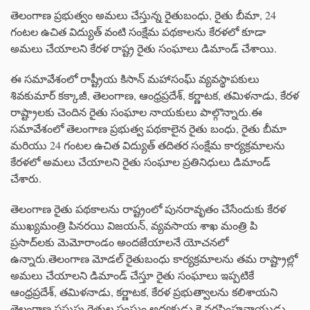
తెలంగాణ ప్రభుత్వం అమలు చేస్తున్న రైతుబంధు, రైతు బీమా, 24
గంటల ఉచిత విద్యుత్ వంటి సంక్షేమ పథకాలను కేరళలో కూడా
అమలు చేయాలని కేరళ రాష్ట్ర రైతు సంఘాలు డిమాండ్ చేశాయి.
ఈ సమావేశంలో రాష్ట్రీయ కిసాన్ మహాసంఘ్ వ్యవస్థాపకులు
శివకుమార్ కక్కాజీ, తెలంగాణ, ఆంధ్రప్రదేశ్, కర్ణాటక, తమిళనాడు, కేరళ
రాష్ట్రాలకు చెందిన రైతు సంఘాల నాయకులు పాల్గొన్నారు.ఈ
సమావేశంలో తెలంగాణ ప్రభుత్వ పథకాలైన రైతు బంధు, రైతు బీమా
మరియు 24 గంటల ఉచిత విద్యుత్ తదితర సంక్షేమ కార్యక్రమాలను
కేరళలో అమలు చేయాలని రైతు సంఘాల ప్రతినిధులు డిమాండ్
చేశారు.
తెలంగాణ రైతు పథకాలను రాష్ట్రంలో పునరావృతం చేసేందుకు కేరళ
ముఖ్యమంత్రి పినరయి విజయన్‌, వ్యవసాయ శాఖ మంత్రి పి
ప్రసాద్‌లకు మెమోరాండం అందజేయాలనే యోచనలో
ఉన్నారు.తెలంగాణ మోడల్ రైతుబంధు కార్యక్రమాలను తమ రాష్ట్రాల్లో
అమలు చేయాలని డిమాండ్ చేస్తూ రైతు సంఘాలు ఇప్పటికే
ఆంధ్రప్రదేశ్, తమిళనాడు, కర్ణాటక, కేరళ ప్రభుత్వాలను కలిశాయని
తెలంగాణ పసుపు రైతుల సంఘం అధ్యక్షుడు కె.నరసింహనాయుడు