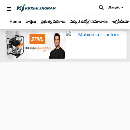
తెలుగు
Home
వార్తలు
ప్రభుత్వ పథకాలు
విద్య &ఉద్యోగ సమాచారం
అగ్రిపీడియా