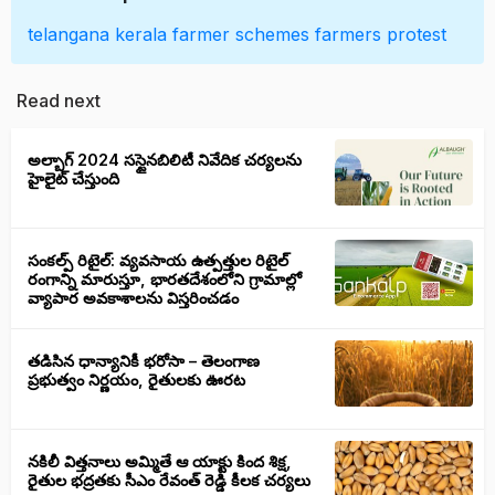
telangana
kerala
farmer schemes
farmers protest
Read next
అల్బాగ్ 2024 సస్టైనబిలిటీ నివేదిక చర్యలను
హైలైట్ చేస్తుంది
సంకల్ప్ రిటైల్: వ్యవసాయ ఉత్పత్తుల రిటైల్
రంగాన్ని మారుస్తూ, భారతదేశంలోని గ్రామాల్లో
వ్యాపార అవకాశాలను విస్తరించడం
తడిసిన ధాన్యానికీ భరోసా – తెలంగాణ
ప్రభుత్వం నిర్ణయం, రైతులకు ఊరట
నకిలీ విత్తనాలు అమ్మితే ఆ యాక్టు కింద శిక్ష,
రైతుల భద్రతకు సీఎం రేవంత్ రెడ్డి కీలక చర్యలు