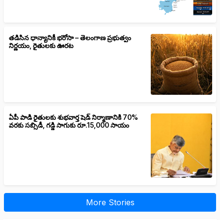
తడిసిన ధాన్యానికీ భరోసా – తెలంగాణ ప్రభుత్వం
నిర్ణయం, రైతులకు ఊరట
ఏపీ పాడి రైతులకు శుభవార్త షెడ్ నిర్మాణానికి 70%
వరకు సబ్సిడీ, గడ్డి సాగుకు రూ.15,000 సాయం
More Stories