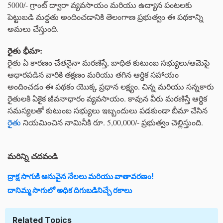
5000/- గ్రాంట్ ద్వారా వ్యవసాయం మరియు ఉద్యాన పంటలకు
పెట్టుబడి మద్దతు అందించడానికి తెలంగాణ ప్రభుత్వం ఈ పథకాన్ని
అమలు చేస్తుంది.
రైతు భీమా:
రైతు ఏ కారణం చేతనైనా మరణిస్తే, బాధిత కుటుంబ సభ్యులు/ఆమెపై
ఆధారపడిన వారికి తక్షణం మరియు తగిన ఆర్థిక సహాయం
అందించడం ఈ పథకం యొక్క ప్రధాన లక్ష్యం. చిన్న మరియు సన్నకారు
రైతులకి ఏకైక జీవనాధారం వ్యవసాయం. కావున వీరు మరణిస్తే ఆర్థిక
సమస్యలతో కుటుంబ సభ్యులు ఇబ్బందులు పడకుండా బీమా చేసిన
రైతు
నియమించిన నామినీకి రూ. 5,00,000/- ప్రభుత్వం చెల్లిస్తుంది.
మరిన్ని చదవండి
ద్రాక్ష సాగుకి అనువైన నేలలు మరియు వాతావరణం!
దానిమ్మ సాగులో అధిక దిగుబడినిచ్చే రకాలు
Related Topics