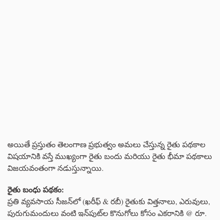
అయితే ప్రస్తుతం తెలంగాణ ప్రభుత్వం అమలు చేస్తున్న రైతు పథకాల
విషయానికి వస్తే ముఖ్యంగా రైతు బందు మరియు రైతు భీమా పథకాలు
విజయవంతంగా నడుస్తున్నాయి.
రైతు బంధు పథకం:
ప్రతి వ్యవసాయ సీజన్‌లో (ఖరీఫ్ & రబీ) రైతుకు విత్తనాలు, ఎరువులు,
పురుగుమందులు వంటి ఇన్‌పుట్‌ల కొనుగోలు కోసం ఎకరానికి @ రూ.