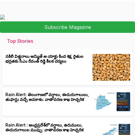
Subscribe Magazine
Top Stories
నకిలీ విత్తనాలు అమ్మితే ఆ యాక్టు కింద శిక్ష, రైతుల
భద్రతకు సీఎం రేవంత్ రెడ్డి కీలక చర్యలు
Rain Alert: తెలంగాణలో వర్షాలు, ఈదురుగాలులు,
తుఫాన్లు వచ్చే అవకాశం: వాతావరణ శాఖ హెచ్చరిక
Rain Alert : ఆంధ్రప్రదేశ్‌లో వర్షాలు, ఉరుములు,
ఈదురుగాలుల ముప్పు: వాతావరణ శాఖ హెచ్చరిక