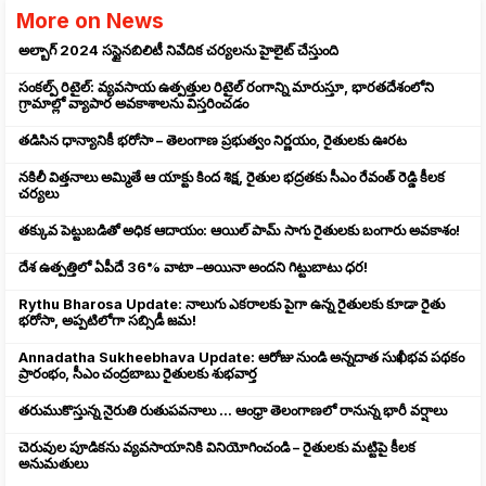
More on News
అల్బాగ్ 2024 సస్టైనబిలిటీ నివేదిక చర్యలను హైలైట్ చేస్తుంది
సంకల్ప్ రిటైల్: వ్యవసాయ ఉత్పత్తుల రిటైల్ రంగాన్ని మారుస్తూ, భారతదేశంలోని
గ్రామాల్లో వ్యాపార అవకాశాలను విస్తరించడం
తడిసిన ధాన్యానికీ భరోసా – తెలంగాణ ప్రభుత్వం నిర్ణయం, రైతులకు ఊరట
నకిలీ విత్తనాలు అమ్మితే ఆ యాక్టు కింద శిక్ష, రైతుల భద్రతకు సీఎం రేవంత్ రెడ్డి కీలక
చర్యలు
తక్కువ పెట్టుబడితో అధిక ఆదాయం: ఆయిల్ పామ్ సాగు రైతులకు బంగారు అవకాశం!
దేశ ఉత్పత్తిలో ఏపీదే 36% వాటా –అయినా అందని గిట్టుబాటు ధర!
Rythu Bharosa Update: నాలుగు ఎకరాలకు పైగా ఉన్న రైతులకు కూడా రైతు
భరోసా, అప్పటిలోగా సబ్సిడీ జమ!
Annadatha Sukheebhava Update: ఆరోజు నుండి అన్నదాత సుఖీభవ పథకం
ప్రారంభం, సీఎం చంద్రబాబు రైతులకు శుభవార్త
తరుముకొస్తున్న నైరుతి రుతుపవనాలు ... ఆంధ్రా తెలంగాణలో రానున్న భారీ వర్షాలు
చెరువుల పూడికను వ్యవసాయానికి వినియోగించండి – రైతులకు మట్టిపై కీలక
అనుమతులు