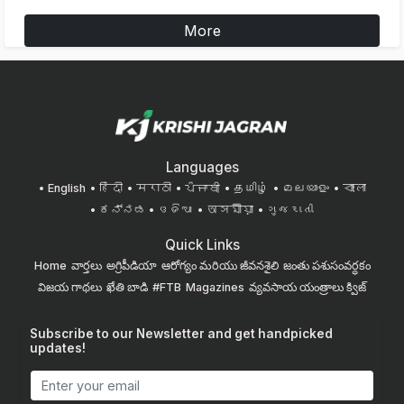
More
Languages
English
हिंदी
मराठी
ਪੰਜਾਬੀ
தமிழ்
മലയാളം
বাংলা
ಕನ್ನಡ
ଓଡିଆ
অসমীয়া
ગુજરાતી
Quick Links
Home
వార్తలు
అగ్రిపీడియా
ఆరోగ్యం మరియు జీవనశైలి
జంతు పశుసంవర్ధకం
విజయ గాథలు
ఖేతి బాడి
#FTB
Magazines
వ్యవసాయ యంత్రాలు
క్విజ్
Subscribe to our Newsletter and get handpicked
updates!