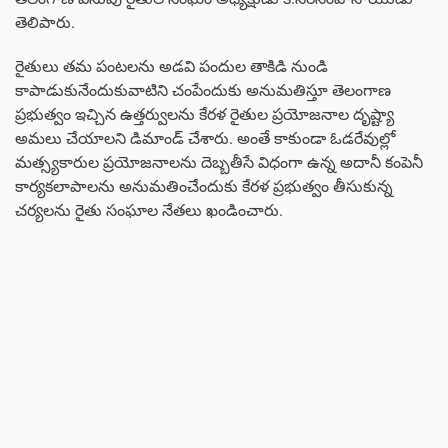
తెలిపారు.
రైతులు తమ పంటలను అడవి పందుల తాకిడి నుండి
కాపాడుకునేందుకువాటిని చంపేందుకు అనుమతిస్తూ తెలంగాణ
ప్రభుత్వం ఇచ్చిన ఉత్తర్వులను కేరళ రైతుల ప్రయోజనాల దృష్ట్యా
అమలు చేయాలని డిమాండ్ చేశారు. అంతే కాకుండా ఓడరేవుల్లో
మత్స్యకారుల ప్రయోజనాలను దెబ్బతీసే విధంగా ఉన్న అదానీ కంపెనీ
కార్యకలాపాలను అనుమతించేందుకు కేరళ ప్రభుత్వం తీసుకున్న
చర్యలను రైతు సంఘాల నేతలు ఖండించారు.