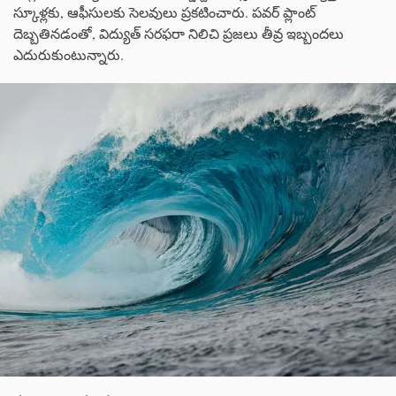
స్కూళ్లకు, ఆఫీసులకు సెలవులు ప్రకటించారు. పవర్ ప్లాంట్
దెబ్బతినడంతో, విద్యుత్ సరఫరా నిలిచి ప్రజలు తీవ్ర ఇబ్బందలు
ఎదురుకుంటున్నారు.