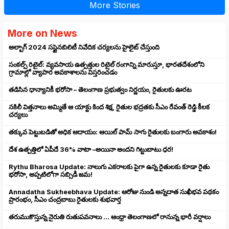
More Stories
More on News
అల్బాగ్ 2024 సస్టైనబిలిటీ నివేదిక చర్యలను హైలైట్ చేస్తుంది
సంకల్ప్ రిటైల్: వ్యవసాయ ఉత్పత్తుల రిటైల్ రంగాన్ని మారుస్తూ, భారతదేశంలోని
గ్రామాల్లో వ్యాపార అవకాశాలను విస్తరించడం
తడిసిన ధాన్యానికీ భరోసా – తెలంగాణ ప్రభుత్వం నిర్ణయం, రైతులకు ఊరట
నకిలీ విత్తనాలు అమ్మితే ఆ యాక్టు కింద శిక్ష, రైతుల భద్రతకు సీఎం రేవంత్ రెడ్డి కీలక
చర్యలు
తక్కువ పెట్టుబడితో అధిక ఆదాయం: ఆయిల్ పామ్ సాగు రైతులకు బంగారు అవకాశం!
దేశ ఉత్పత్తిలో ఏపీదే 36% వాటా –అయినా అందని గిట్టుబాటు ధర!
Rythu Bharosa Update: నాలుగు ఎకరాలకు పైగా ఉన్న రైతులకు కూడా రైతు
భరోసా, అప్పటిలోగా సబ్సిడీ జమ!
Annadatha Sukheebhava Update: ఆరోజు నుండి అన్నదాత సుఖీభవ పథకం
ప్రారంభం, సీఎం చంద్రబాబు రైతులకు శుభవార్త
తరుముకొస్తున్న నైరుతి రుతుపవనాలు ... ఆంధ్రా తెలంగాణలో రానున్న భారీ వర్షాలు