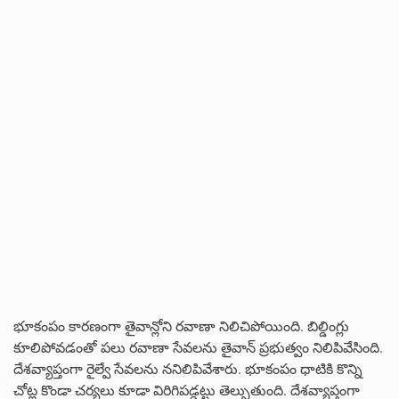
భూకంపం కారణంగా తైవాన్లోని రవాణా నిలిచిపోయింది. బిల్డింగ్లు
కూలిపోవడంతో పలు రవాణా సేవలను తైవాన్ ప్రభుత్వం నిలిపివేసింది.
దేశవ్యాప్తంగా రైల్వే సేవలను ననిలిపివేశారు. భూకంపం ధాటికి కొన్ని
చోట్ల కొండా చర్యలు కూడా విరిగిపడ్డట్టు తెల్సుతుంది. దేశవ్యాప్తంగా