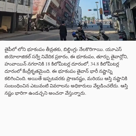
తైపీలో లోని భూకంపం తీవ్రతకు, బిల్డింగ్లు నేలకొరిగాయి. యూఎస్
జియోలాజికల్ సర్వే నివేదిక ప్రకారం, ఈ భూకంపం, తూర్పు తైవాన్లోని,
హువాయిన్ నగరానికి 18 కిలోమీటర్ల దూరంలో, 34.8 కిలోమీటర్ల
దూరంలో కేంద్రీకృతమైంది. ఈ భూకంపం తైవాన్ భారీ నష్టాన్ని
కలిగించింది. అయితే ఇప్పటవరకు ప్రాణనష్టం, మరియు ఆస్తి నష్టానికి
సంబంధించిన ఎటువంటి వివరాలను అధికారులు వేల్లడించలేదు. ఆస్తి
నష్టం భారిగా ఉండచ్చని అంచనా వేస్తున్నారు.