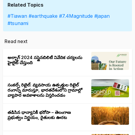
Related Topics
#Tiawan
#earthquake
#7.4Magnitude
#japan
#tsunami
Read next
అల్బాగ్ 2024 సస్టైనబిలిటీ నివేదిక చర్యలను
హైలైట్ చేస్తుంది
సంకల్ప్ రిటైల్: వ్యవసాయ ఉత్పత్తుల రిటైల్
రంగాన్ని మారుస్తూ, భారతదేశంలోని గ్రామాల్లో
వ్యాపార అవకాశాలను విస్తరించడం
తడిసిన ధాన్యానికీ భరోసా – తెలంగాణ
ప్రభుత్వం నిర్ణయం, రైతులకు ఊరట