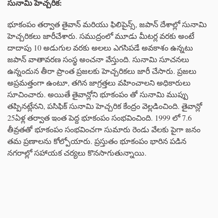
సునామి హెచ్చరిక:
భూకంపం తర్వాత తైవాన్ మరియు ఫిలిపైన్స్, జపాన్ దేశాల్లో సునామి
హెచ్చరికలు జారీచేశారు. సముద్రంలో మూడు మీటర్ల వరకు అంటే
దాదాపు 10 అడుగుల వరకు అలలు ఎగసిపడే అవకాశం ఉన్నటు
జపాన్ వాతావరణ సంస్థ అంచనా వేస్తుంది. సునామి సూచనలు
ఉన్నందున తీరా ప్రాంత ప్రజలకు హెచ్చరికలు జారీ చేసారు. ప్రజలు
అప్రమత్తంగా ఉంటూ, తగిన జాగ్రత్తలు వహించాలని అధికారులు
సూచించారు. అయితే తైవాన్లోని భూకంపం తో సునామి ముప్పు
తప్పినట్లేనని, పసిఫిక్ సునామి హెచ్చరిక కేంద్రం వెల్లడించింది. తైవాన్లో
25ఏళ్ల తర్వాత ఇంత పెద్ద భూకంపం సంభవించింది. 1999 లో 7.6
తీవ్రతతో భూకంపం సంభవించగా సుమారు రెండు వేలకు పైగా జనం
తమ ప్రణాలను కోల్పోయారు. ప్రస్తుతం భూకంపం భారిన పడిన
నగరాల్లో సహాయక చర్యలు కొనసాగుతున్నాయి.