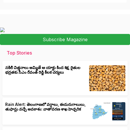
Subscribe Magazine
Top Stories
నకిలీ విత్తనాలు అమ్మితే ఆ యాక్టు కింద శిక్ష, రైతుల
భద్రతకు సీఎం రేవంత్ రెడ్డి కీలక చర్యలు
Rain Alert: తెలంగాణలో వర్షాలు, ఈదురుగాలులు,
తుఫాన్లు వచ్చే అవకాశం: వాతావరణ శాఖ హెచ్చరిక