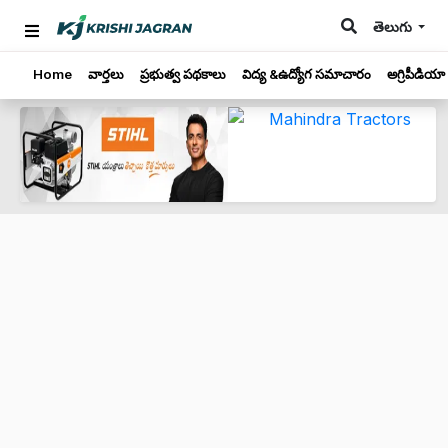
తెలుగు
Home
వార్తలు
ప్రభుత్వ పథకాలు
విద్య &ఉద్యోగ సమాచారం
అగ్రిపీడియా