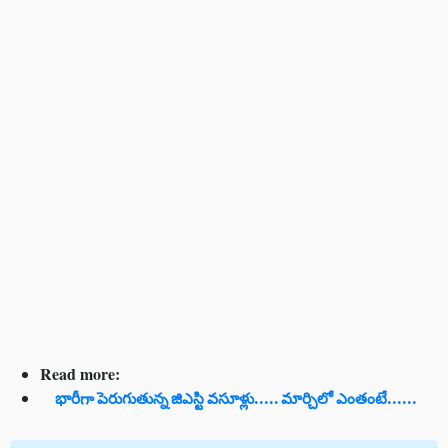
Read more:
భారీగా పెరుగుతున్న జిఎస్టి వసూళ్లు..... మార్చిలో ఎంతంటే......