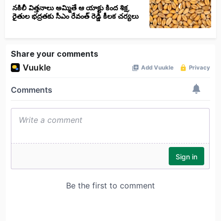
నకిలీ విత్తనాలు అమ్మితే ఆ యాక్టు కింద శిక్ష,
రైతుల భద్రతకు సీఎం రేవంత్ రెడ్డి కీలక చర్యలు
Share your comments