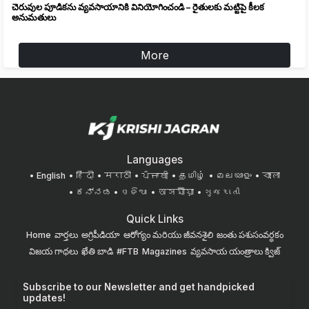
చెరువుల పూడికను వ్యవసాయానికి వినియోగించండి – రైతులకు మట్టిపై కీలక
అనుమతులు
More
Languages
English
हिंदी
मराठी
ਪੰਜਾਬੀ
தமிழ்
മലയാളം
বাংলা
ಕನ್ನಡ
ଓଡିଆ
অসমীয়া
ગુજરાતી
Quick Links
Home
వార్తలు
అగ్రిపీడియా
ఆరోగ్యం మరియు జీవనశైలి
జంతు పశుసంవర్ధకం
విజయ గాథలు
ఖేతి బాడి
#FTB
Magazines
వ్యవసాయ యంత్రాలు
క్విజ్
Subscribe to our Newsletter and get handpicked
updates!