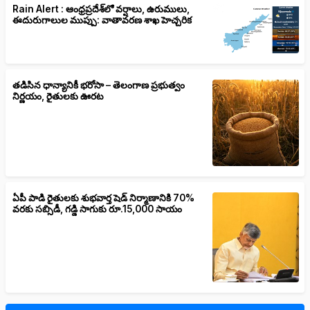
Rain Alert : ఆంధ్రప్రదేశ్‌లో వర్షాలు, ఉరుములు,
ఈదురుగాలుల ముప్పు: వాతావరణ శాఖ హెచ్చరిక
తడిసిన ధాన్యానికీ భరోసా – తెలంగాణ ప్రభుత్వం
నిర్ణయం, రైతులకు ఊరట
ఏపీ పాడి రైతులకు శుభవార్త షెడ్ నిర్మాణానికి 70%
వరకు సబ్సిడీ, గడ్డి సాగుకు రూ.15,000 సాయం