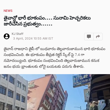
NEWS
తైవాన్లో భారీ భూకంపం.... సునామి హెచ్చరికలు
జారీచేసిన ప్రభుత్వం......
KJ Staff
3 April, 2024 10:55 AM IST
తైవాన్ రాజధాని తైపీ లో బుధవారం తెల్లవారుజామున భారి భూకంపం
సంభవించింది. ఈ భూకంపం తీవ్రత రిక్టర్ స్కేల్ పై 7.4 గా
నమోదయ్యింది. భూకంపం సంభవించింది తెల్లవారుజామున కనుక
జనం భయ భ్రాంతులకు లోనై బయటకు పరుగు తీశారు.