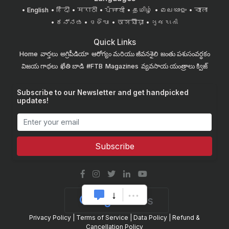
English
हिंदी
मराठी
ਪੰਜਾਬੀ
தமிழ்
മലയാളം
বাংলা
ಕನ್ನಡ
ଓଡିଆ
অসমীয়া
ગુજરાતી
Quick Links
Home
వార్తలు
అగ్రిపీడియా
ఆరోగ్యం మరియు జీవనశైలి
జంతు పశుసంవర్ధకం
విజయ గాథలు
ఖేతి బాడి
#FTB
Magazines
వ్యవసాయ యంత్రాలు
క్విజ్
Subscribe to our Newsletter and get handpicked
updates!
Subscribe
Privacy Policy
|
Terms of Service
|
Data Policy
|
Refund &
Cancellation Policy