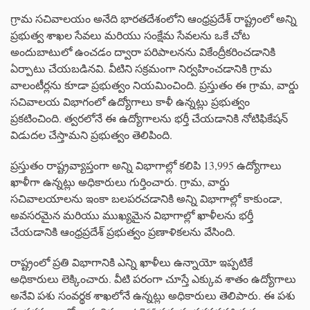
గ్రామ సచివాలయం అనేది భారతదేశంలోని ఆంధ్రప్రదేశ్ రాష్ట్రంలో అన్ని
ప్రభుత్వ శాఖల సేవలు మరియు సంక్షేమ సేవలను ఒకే చోట
అందుబాటులో ఉంచడం ద్వారా పరిపాలనను వికేంద్రీకరించడానికి
ఏర్పాటు చేయబడినవి. వీటిని సక్రమంగా నిర్వహించడానికి గ్రామ
వాలంటీర్లను కూడా ప్రభుత్వం నియమించింది. ప్రస్తుతం ఈ గ్రామ, వార్డు
సచివాలయ విభాగంలో ఉద్యోగాలు కాళీ ఉన్నట్లు ప్రభుత్వం
ప్రకటించింది. త్వరలోనే ఈ ఉద్యోగాలను భర్తీ చేయడానికి నోటిఫికేషన్
విడుదల చేస్తామని ప్రభుత్వం తెలిపింది.
ప్రస్తుతం రాష్ట్రవ్యాప్తంగా అన్ని విభాగాల్లో కలిపి 13,995 ఉద్యోగాలు
ఖాళీగా ఉన్నట్లు అధికారులు గుర్తించారు. గ్రామ, వార్డు
సచివాలయాలను ఇంకా బలపరచడానికి అన్ని విభాగాల్లో కాకుండా,
అవసరమైన మరియు ముఖ్యమైన విభాగాల్లో ఖాళీలను భర్తీ
చేయడానికి ఆంధ్రప్రదేశ్ ప్రభుత్వం ప్రణాళికలను వేసింది.
రాష్ట్రంలో ప్రతి విభాగానికి ఎన్ని ఖాళీలు ఉన్నాయో ఇప్పటికే
అధికారులు లెక్కించారు. వీటి పరంగా చూస్తే ఎక్కువ శాతం ఉద్యోగాలు
అనేవి పశు సంవర్థక శాఖలోనే ఉన్నట్లు అధికారులు తెలిపారు. ఈ పశు