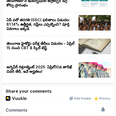
తెలంగాణలోనే ఇంటర్నేషనల్ అగ్రికల్చర్ డిగ్రీ
కోర్సు ప్రారంభం
ఏపీ పదో తరగతి (SSC) ఫలితాలు విడుదల:
81.14% ఉత్తీర్ణత, సప్లీలు ఎప్పట్నించి? పూర్తి
వివరాలు ఇక్కడ
తెలంగాణ హైకోర్టు పరీక్ష తేదీలు విడుదల – ఏప్రిల్
15 నుంచి CBT & స్కిల్ టెస్ట్
అగ్నివీర్ రిక్రూట్మెంట్ 2025: ఏప్రిల్10వ తారీఖే
చివరి తేదీ, ఇవే అర్హతలు!
Share your comments