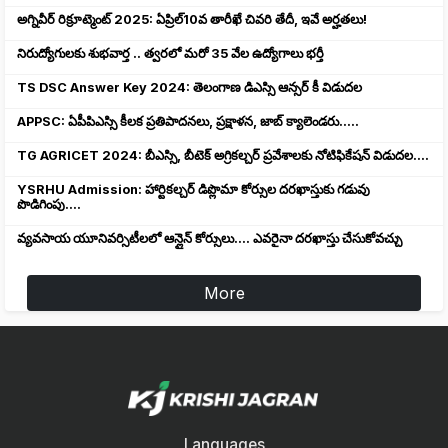
అగ్నివీర్ రిక్రూట్మెంట్ 2025: ఏప్రిల్10వ తారీఖే చివరి తేదీ, ఇవే అర్హతలు!
నిరుద్యోగులకు శుభవార్త .. త్వరలో మరో 35 వేల ఉద్యోగాలు భర్తీ
TS DSC Answer Key 2024: తెలంగాణ డిఎస్సి ఆన్సర్ కీ విడుదల
APPSC: ఏపీపిఎస్సి కీలక ప్రతిపాదనలు, ప్రక్షాళన, జాబ్ క్యాలెండరు.....
TG AGRICET 2024: బీఎస్సి, బీటెక్ అగ్రికల్చర్ ప్రవేశాలకు నోటిఫికేషన్ విడుదల....
YSRHU Admission: హార్టికల్చర్ డిప్లొమా కోర్సుల దరఖాస్తుకు గడువు
పొడిగింపు....
వ్యవసాయ యూనివర్సిటీలలో ఆన్లైన్ కోర్సులు.... ఎవరైనా దరఖాస్తు చేసుకోవచ్చు
More
Languages