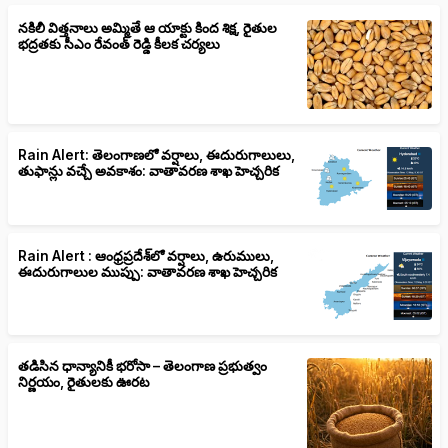
నకిలీ విత్తనాలు అమ్మితే ఆ యాక్టు కింద శిక్ష, రైతుల
భద్రతకు సీఎం రేవంత్ రెడ్డి కీలక చర్యలు
Rain Alert: తెలంగాణలో వర్షాలు, ఈదురుగాలులు,
తుఫాన్లు వచ్చే అవకాశం: వాతావరణ శాఖ హెచ్చరిక
Rain Alert : ఆంధ్రప్రదేశ్‌లో వర్షాలు, ఉరుములు,
ఈదురుగాలుల ముప్పు: వాతావరణ శాఖ హెచ్చరిక
తడిసిన ధాన్యానికీ భరోసా – తెలంగాణ ప్రభుత్వం
నిర్ణయం, రైతులకు ఊరట