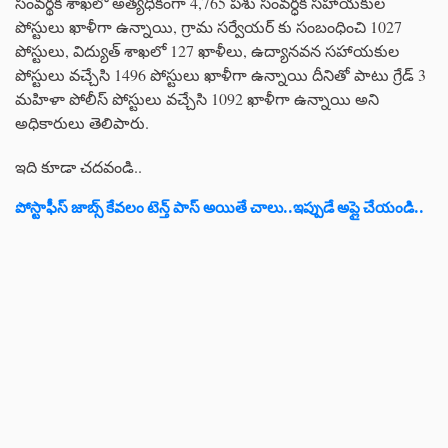
సంవర్థక శాఖలో అత్యధికంగా 4,765 పశు సంవర్ధక సహాయకుల
పోస్టులు ఖాళీగా ఉన్నాయి, గ్రామ సర్వేయర్ కు సంబంధించి 1027
పోస్టులు, విద్యుత్ శాఖలో 127 ఖాళీలు, ఉద్యానవన సహాయకుల
పోస్టులు వచ్చేసి 1496 పోస్టులు ఖాళీగా ఉన్నాయి దీనితో పాటు గ్రేడ్ 3
మహిళా పోలీస్ పోస్టులు వచ్చేసి 1092 ఖాళీగా ఉన్నాయి అని
అధికారులు తెలిపారు.
ఇది కూడా చదవండి..
పోస్టాఫీస్ జాబ్స్ కేవలం టెన్త్ పాస్ అయితే చాలు..ఇప్పుడే అప్లై చేయండి..