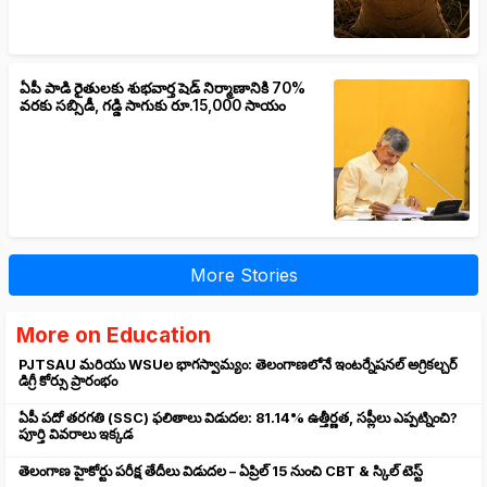
ఏపీ పాడి రైతులకు శుభవార్త షెడ్ నిర్మాణానికి 70%
వరకు సబ్సిడీ, గడ్డి సాగుకు రూ.15,000 సాయం
More Stories
More on Education
PJTSAU మరియు WSUల భాగస్వామ్యం: తెలంగాణలోనే ఇంటర్నేషనల్ అగ్రికల్చర్
డిగ్రీ కోర్సు ప్రారంభం
ఏపీ పదో తరగతి (SSC) ఫలితాలు విడుదల: 81.14% ఉత్తీర్ణత, సప్లీలు ఎప్పట్నించి?
పూర్తి వివరాలు ఇక్కడ
తెలంగాణ హైకోర్టు పరీక్ష తేదీలు విడుదల – ఏప్రిల్ 15 నుంచి CBT & స్కిల్ టెస్ట్