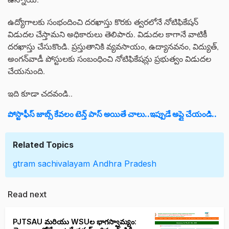
ఉద్యోగాలకు సంభందించి దరఖాస్తు కొరకు త్వరలోనే నోటిఫికేషన్
విడుదల చేస్తామని అధికారులు తెలిపారు. విడుదల కాగానే వాటికీ
దరఖాస్తు చేసుకొండి. ప్రస్తుతానికి వ్యవసాయం, ఉద్యానవనం, విద్యుత్,
అంగన్‌వాడీ పోస్టులకు సంబంధించి నోటిఫికేషన్లు ప్రభుత్వం విడుదల
చేయనుంది.
ఇది కూడా చదవండి..
పోస్టాఫీస్ జాబ్స్ కేవలం టెన్త్ పాస్ అయితే చాలు..ఇప్పుడే అప్లై చేయండి..
Related Topics
gtram sachivalayam
Andhra Pradesh
Read next
PJTSAU మరియు WSUల భాగస్వామ్యం: