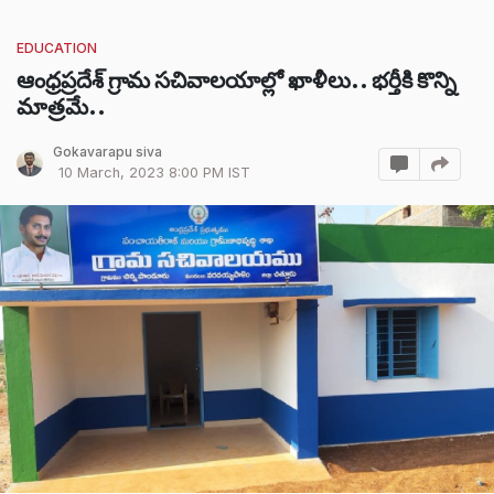
EDUCATION
ఆంధ్రప్రదేశ్ గ్రామ సచివాలయాల్లో ఖాళీలు.. భర్తీకి కొన్ని
మాత్రమే..
Gokavarapu siva
10 March, 2023 8:00 PM IST