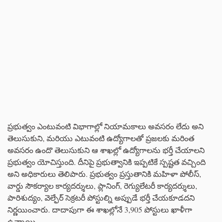
ప్రభుత్వం ఎంటువంటి విభాగాల్లో నియామకాలు అవసరం లేదు అని
తెలుసుకుని, మరియు ఎటువంటి ఉద్యోగాలతో ప్రజలకు మరింత
అవసరం ఉందొ తెలుసుకుని ఆ శాఖల్లో ఉద్యోగాలను భర్తీ చేయాలని
ప్రభుత్వం యోచిస్తుంది. దీనిపై ప్రభుత్వానికి ఇప్పటికే స్పష్టత వచ్చింది
అని అధికారులు తెలిపారు. ప్రభుత్వం ప్రస్తుతానికి మహిళా పోలీస్,
వార్డు సౌకర్యాల కార్యదర్శులు, ప్లానింగ్, రెగ్యులేటరీ కార్యదర్శులు,
పారిశుద్యం, వెల్ఫేర్ సెక్రటరీ పోస్టుల్ని అప్పుడే భర్తీ చేయకూడదని
నిర్ణయించారు. దాదాపుగా ఈ శాఖల్లోనే 3,905 పోస్టులు ఖాళీగా
ఉన్నాయి.