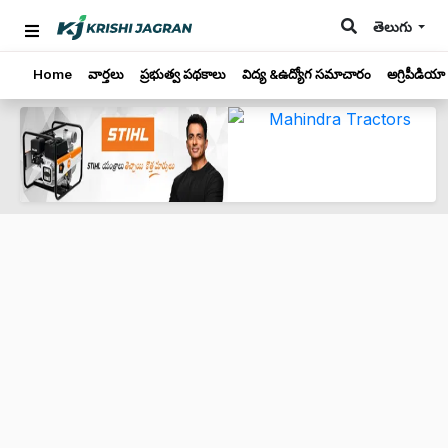
తెలుగు
Home
వార్తలు
ప్రభుత్వ పథకాలు
విద్య &ఉద్యోగ సమాచారం
అగ్రిపీడియా