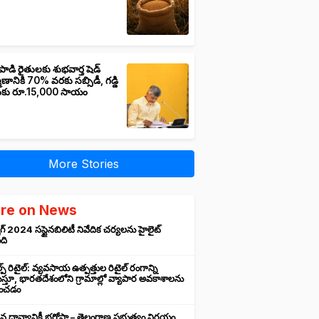
పాడి రైతులకు శుభవార్త షెడ్
మాణానికి 70% వరకు సబ్సిడీ, గడ్డి
ుకు రూ.15,000 సాయం
More Stories
re on News
గ్ 2024 సస్టైనబిలిటీ నివేదిక చర్యలను హైలైట్
ంది
ప్ రిటైల్: వ్యవసాయ ఉత్పత్తుల రిటైల్ రంగాన్ని
్తూ, భారతదేశంలోని గ్రామాల్లో వ్యాపార అవకాశాలను
రించడం
న ధాన్యానికీ భరోసా – తెలంగాణ ప్రభుత్వం నిర్ణయం,