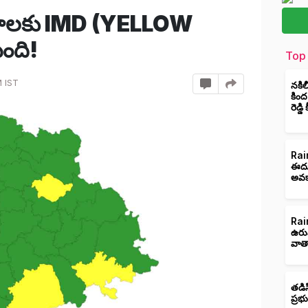
ల్లాలకు IMD (YELLOW
ింది!
Top 
 IST
నకిల
కింద
రెడ్డ
Rain
ఈదుర
అవక
Rain
ఉరు
వాత
తడిస
ప్రభ