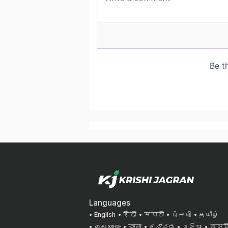
Languages
English
हिंदी
मराठी
ਪੰਜਾਬੀ
தமிழ்
മലയാളം
বাংলা
ಕನ್ನಡ
ଓଡିଆ
অসমী