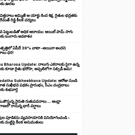
లకు ఊరట
 విత్తనాలు అమ్మితే ఆ యాక్టు కింద శిక్ష, రైతుల భద్రతకు
రేవంత్ రెడ్డి కీలక చర్యలు
ువ పెట్టుబడితో అధిక ఆదాయం: ఆయిల్ పామ్ సాగు
లకు బంగారు అవకాశం!
ఉత్పత్తిలో ఏపీదే 36% వాటా –అయినా అందని
ుబాటు ధర!
u Bharosa Update: నాలుగు ఎకరాలకు పైగా ఉన్న
కు కూడా రైతు భరోసా, అప్పటిలోగా సబ్సిడీ జమ!
datha Sukheebhava Update: ఆరోజు నుండి
దాత సుఖీభవ పథకం ప్రారంభం, సీఎం చంద్రబాబు
కు శుభవార్త
కొస్తున్న నైరుతి రుతుపవనాలు ... ఆంధ్రా
ాణలో రానున్న భారీ వర్షాలు
వుల పూడికను వ్యవసాయానికి వినియోగించండి –
లకు మట్టిపై కీలక అనుమతులు