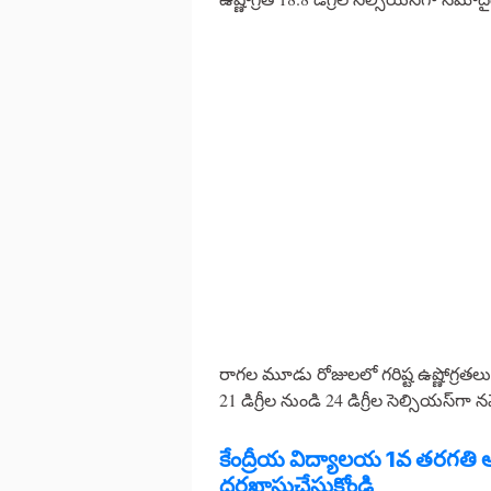
రాగల మూడు రోజులలో గరిష్ట ఉష్ణోగ్రతలు 37 
21 డిగ్రీల నుండి 24 డిగ్రీల సెల్సియస
కేంద్రీయ విద్యాలయ 1వ తరగతి అడ్
దరఖాస్తుచేసుకోండి