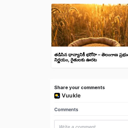
తడిసిన ధాన్యానికీ భరోసా – తెలంగాణ ప్రభు
నిర్ణయం, రైతులకు ఊరట
Share your comments