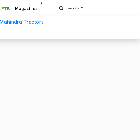
/a>
తెలుగు
#FTB
Magazines