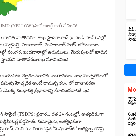
 IMD (YELLOW )ఎల్లో అలర్ట్ జారీ చేసింది!
ఏపీ 
నిర్
కు భారత వాతావరణ శాఖ హైదరాబాద్ (ఐఎండీ-హెచ్) ఎల్లో
సాగ
లాలు పెద్దపల్లి, వికారాబాద్, మహబూబ్ నగర్, జోగులాంబ
్లాల్లో మంగళ, బుధవారాల్లో ఉరుములు, మెరుపులతో కూడిన
ురుస్తాయని వాతావరణశాఖ సూచించింది.
రతను బయటకు వెల్లడించడానికి వాతావరణ శాఖ హెచ్చరికలలో
సుపు హెచ్చరిక అంటే రానున్న కలం లో వాతావరణ
Mo
క్క సంభావ్య ప్రభావాన్ని సూచించడానికి ఇది
అల్బా
చేస్తు
ింగ్ సొసైటీ (TSDPS) ప్రకారం, గత 24 గంటల్లో, అత్యధికంగా
సంకల్
మారుస
 మిల్లీమీటర్ల వర్షపాతం నమోదైంది, అత్యధికంగా
విస్త
ల్సియస్, మరియు రంగారెడ్డిలోని షాబాద్‌లో అత్యల్ప కనిష్ట
ంది.
తడిసి