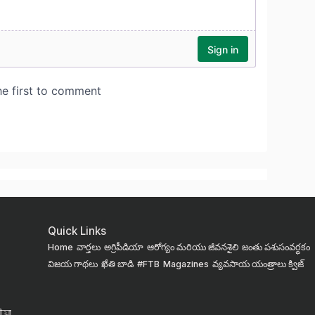
Quick Links
Home
వార్తలు
అగ్రిపీడియా
ఆరోగ్యం మరియు జీవనశైలి
జంతు పశుసంవర్ధకం
విజయ గాథలు
ఖేతి బాడి
#FTB
Magazines
వ్యవసాయ యంత్రాలు
క్విజ్
য়া