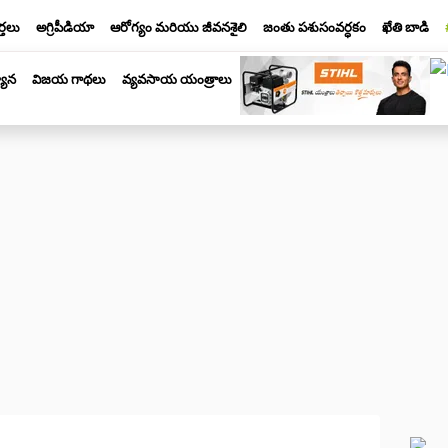
్తలు
అగ్రిపీడియా
ఆరోగ్యం మరియు జీవనశైలి
జంతు పశుసంవర్ధకం
ఖేతి బాడి
యాన
విజయ గాథలు
వ్యవసాయ యంత్రాలు