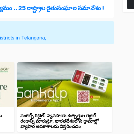
యమం .. 25 రాష్ట్రాల రైతుసంఘాల సమావేశం !
districts in Telangana,
ు
సంకల్ప్ రిటైల్: వ్యవసాయ ఉత్పత్తుల రిటైల్
రంగాన్ని మారుస్తూ, భారతదేశంలోని గ్రామాల్లో
వ్యాపార అవకాశాలను విస్తరించడం