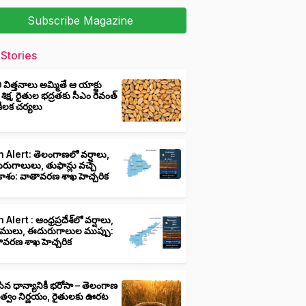
Subscribe Magazine
Stories
ీ విత్తనాలు అమ్మితే ఆ యాక్టు
 శిక్ష, రైతుల భద్రతకు సీఎం రేవంత్
ి కీలక చర్యలు
 Alert: తెలంగాణలో వర్షాలు,
ుగాలులు, తుఫాన్లు వచ్చే
ాశం: వాతావరణ శాఖ హెచ్చరిక
 Alert : ఆంధ్రప్రదేశ్‌లో వర్షాలు,
ములు, ఈదురుగాలుల ముప్పు:
ావరణ శాఖ హెచ్చరిక
ిన ధాన్యానికీ భరోసా – తెలంగాణ
ుత్వం నిర్ణయం, రైతులకు ఊరట