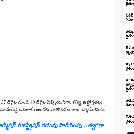
రైతు
నకిలీ
సీఎం 
తక్క
రైతు
దేశ 
గిట్ట
Ryth
రైతుల
Anna
అన్న
రైతుల
తరుము
డిగ్రీల నుండి 40 డిగ్రీల సెల్సియస్‌గా, కనిష్ట ఉష్ణోగ్రతలు
తెలంగ
్‌గా నమోదయ్యే అవకాశం ఉందని వాతావరణ శాఖ వెల్లడించింది.
చెరు
రైతు
మిషన్ రిజిస్ట్రేషన్ గడువు పొడిగింపు ..త్వరగా