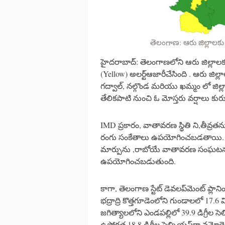
తెలంగాణ: ఆరు జిల్లాలకు
హైదరాబాద్: తెలంగాణలోని ఆరు జిల్లాల
(Yellow) అలర్ట్ఆజారీచేసింది . ఆరు జిల్
గద్వాల్, నల్గొండ మరియు ఖమ్మం లో జిల
తేలికపాటి నుంచి ఓ మోస్తరు వర్షాలు క
IMD ప్రకారం, వాతావరణ స్థితి ని,తీవ్
రంగు సంకేతాలు ఉపయోగించబడతాయి. ప
మార్పును ,రాబోయే వాతావరణ సంఘటన యొ
ఉపయోగించబడుతుంది.
కాగా, తెలంగాణ స్టేట్ డెవలప్‌మెంట్ ప్లాన
భద్రాద్రి కొత్తగూడెంలోని గుండాలలో 17.6
జగిత్యాలలోని ఎండపల్లిలో 39.9 డిగ్రీల సె
ఉష్ణోగ్రత 18.8 డిగ్రీల సెల్సియస్‌గా నమోదై