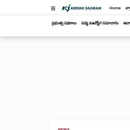
Home
వార
ప్రభుత్వ పథకాలు
విద్య &ఉద్యోగ సమాచారం
ఉద్
NEWS