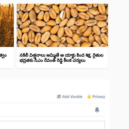
త్వం
నకిలీ విత్తనాలు అమ్మితే ఆ యాక్టు కింద శిక్ష, రైతుల
భద్రతకు సీఎం రేవంత్ రెడ్డి కీలక చర్యలు