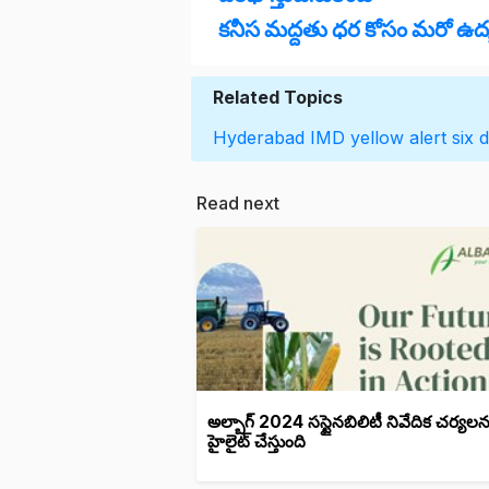
కనీస మద్దతు ధర కోసం మరో ఉద్
Related Topics
Hyderabad
IMD
yellow alert
six 
Read next
అల్బాగ్ 2024 సస్టైనబిలిటీ నివేదిక చర్యలన
హైలైట్ చేస్తుంది