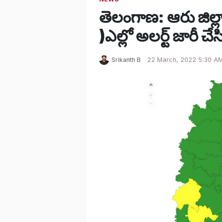
తెలంగాణ: ఆరు జి
)ఎల్లో అలర్ట్ జారీ చేస
Srikanth B
22 March, 2022 5:30 AM