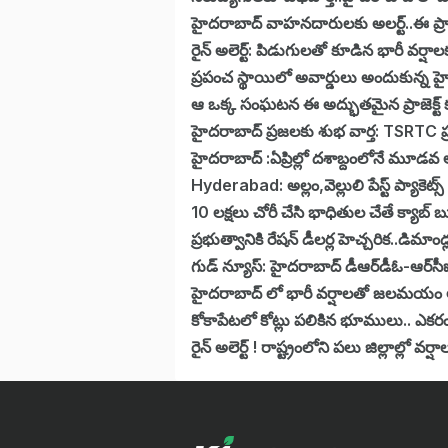
హైదరాబాద్‌ వాహనదారులకు అలర్ట్..ఈ ప్రాంతా
రైన్ అలెర్ట్: పిడుగులతో కూడిన భారీ వర్షాలక
ప్రపంచ స్థాయిలో అవార్డులు అందుకున్న
ఆ ఒక్క సంఘటన ఈ అద్భుతమైన ప్రాజెక్ట్ కు ద
హైదరాబాద్ ప్రజలకు శుభ వార్త: TSRTC ప్
హైదరాబాద్‌ :ఏప్రిల్లో దశాబ్దంలోనే మూడ
Hyderabad: అల్లం,వెల్లులి పేస్ట్ ప్యాకెట్స
10 లక్షలు చోరీ చేసి భాధితుల చేతే క్యాబ
ప్రభుత్వానికి రేషన్ డీలర్ల హెచ్చరిక..డిమాం
గుడ్ న్యూస్: హైదరాబాద్‌ డీఆర్‌డీఓ-ఆర్‌సీఐ
హైదరాబాద్ లో భారీ వర్షాలతో జలమయం అయ
కోకాపేటలో కోట్లు పలికిన భూములు.. ఎకర
రైన్ అలెర్ట్ ! రాష్ట్రంలోని పలు జిల్లాల్లో వర