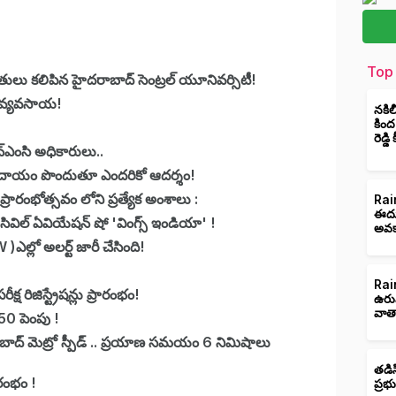
Top 
లు కలిపిన హైదరాబాద్ సెంట్రల్ యూనివర్సిటీ!
న వ్యవసాయ!
నకిల
కింద
రెడ్డ
్ఎంసి అధికారులు..
ో ఆదాయం పొందుతూ ఎందరికో ఆదర్శం!
ంభోత్సవం లోని ప్రత్యేక అంశాలు :
Rain
ఈదుర
ివిల్ ఏవియేషన్ షో 'వింగ్స్ ఇండియా' !
అవక
ల్లో అలర్ట్ జారీ చేసింది!
Rain
ిజిస్ట్రేషన్లు ప్రారంభం!
ఉరు
వాత
0 పెంపు !
ద్ మెట్రో స్పీడ్ .. ప్రయాణ సమయం 6 నిమిషాలు
తడిస
ారంభం !
ప్రభ