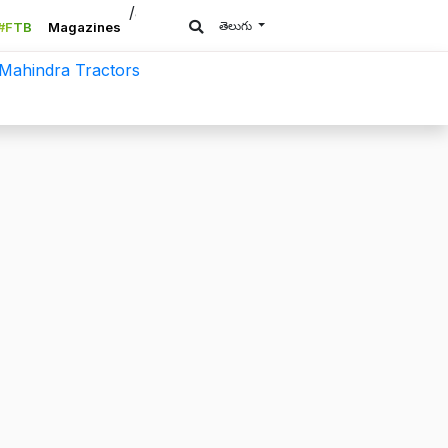
/a>
తెలుగు
#FTB
Magazines