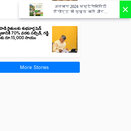
×
अलबाग 2024 सस्टेनेबिलिटी
रिपोर्ट की मुख्य बातें और
कार्य - Albaugh 2024
Sustainability Report Highlights
Actions
పాడి రైతులకు శుభవార్త షెడ్
మాణానికి 70% వరకు సబ్సిడీ, గడ్డి
ుకు రూ.15,000 సాయం
More Stories