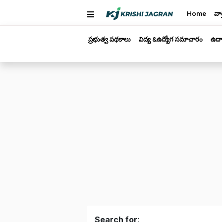
Home
వార
ప్రభుత్వ పథకాలు
విద్య &ఉద్యోగ సమాచారం
ఉద్
Search for
: