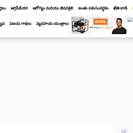
్తలు
అగ్రిపీడియా
ఆరోగ్యం మరియు జీవనశైలి
జంతు పశుసంవర్ధకం
ఖేతి బాడి
యాన
విజయ గాథలు
వ్యవసాయ యంత్రాలు