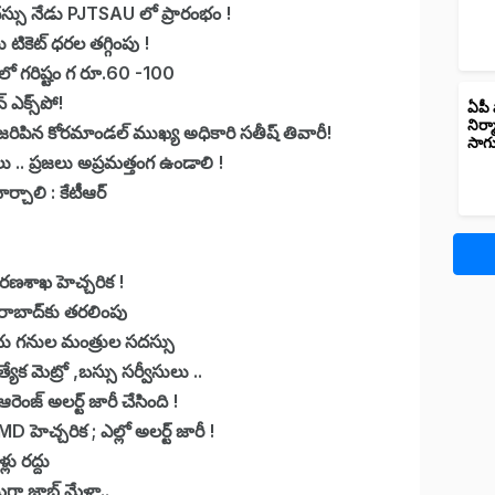
సదస్సు నేడు PJTSAU లో ప్రారంభం !
ెట్ ధరల తగ్గింపు !
ిలో గరిష్టం గ రూ.60 -100
 ఎక్స్‌పో!
ఏపీ 
నిర్
జరిపిన కోరమాండల్ ముఖ్య అధికారి సతీష్ తివారీ!
సాగ
ు .. ప్రజలు అప్రమత్తంగ ఉండాలి !
్చాలి : కేటీఆర్
ావరణశాఖ హెచ్చరిక !
దరాబాద్‌కు తరలింపు
య గనుల మంత్రుల సదస్సు
యేక మెట్రో ,బస్సు సర్వీసులు ..
ెంజ్ అలర్ట్ జారీ చేసింది !
 హెచ్చరిక ; ఎల్లో అలర్ట్ జారీ !
ు రద్దు
ెగా జాబ్ మేళా..