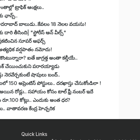
ల్లో ట్రాఫిక్ ఆంక్షలు..
ు ఛాన్స్..
 హైదరాబాద్ బాలుడు..కేవలం 18 నెలల వయసు!
ారి తీసింది| "స్టోరీస్ ఆన్ వీల్స్"
రకటించిన సూపర్ ఆఫర్స్
వ అత్యధిక వర్షపాతం నమోదు!
్ కొంటున్నారా? ఐతే జాగ్రత్త అంతా కల్తీయే..
్ బుక్ చేయించుకుని పరారయ్యాడు
డ్లు నెరవేర్చకుంటే షాపులు బంద్..
లో 150 అప్రెంటిస్‌ పోస్టులు.. దరఖాస్తు చేసుకోండిలా !
ిన రోడ్లు.. సహాయం కోసం టాల్ ఫ్రీ నంబర్ ఇదే
ం రూ.100 కోట్లు.. ఎందుకు అంత ధర?
్షాలు.. వాతావరణ కేంద్ర హెచ్చరిక
Quick Links