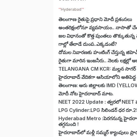
Hyderabad
తెలంగాణ రైతుపై ప్రధాని మోదీ ప్రశంసలు
అంతరిక్షంలోనూ వ్యవసాయం.. నాసాతో చేతు
జల విధానంతో కొత్త పుంతలు తొక్కుతున్
గాల్లో తేలాడే దుంప..ఎక్కడంటే?
దోమల నివారణకు హంటింగ్ చేస్తున్న జిహెచ
రైతుగా మారిన ఇంజనీరు.. నెలకు లక్షల్ల
TELANGANA CM KCR: మల్లన సాగర్ ప్రార
హైదరాబాద్ వేదికగా ఆసియాలోని అతిపెద్ద స
తెలంగాణ: ఆరు జిల్లాలకు IMD (YELLOW )ఎ
మోదీ నోట హైదరాబాద్ మాట.
NEET 2022 Update : త్వరలో NEET పరీక్ష ర
LPG Cylinder:LPG సిలిండర్ ధర రూ.25
Hyderabad Metro :పెరగనున్న హైదరాబా
తగ్గనుంది !
హైదరాబాద్‌లో మళ్లీ సమ్మర్ క్యాంపులు ప్ర