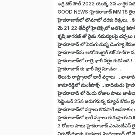
అగ్రి టెక్ సౌత్ 2022 యొక్క 3వ వార్షిక 
GOOD NEWS :హైదరాబాద్ MMTS రైలు టిక
హైదరాబాద్‌లో టొమాటో ధరకు రెక్కలు... క
మే 21-22 తేదీల్లో హైటెక్స్‌లో అతిపెద్ద కిసాన్
కృషి జాగరణ్ తో రైతు సమస్యలపై చర్చలు 
హైదరాబాద్ లో పెరుగుతున్న డెంగ్యూ కేసుల
హైదరాబాద్‌ను ఆటోమొబైల్ టెక్ హబ్‌గా మార
హైదరాబాద్‌లో రాత్రి భారీ వర్షం కురిసింది !
హైదరాబాద్ కు భారీ వర్ష సూచనా ..
తెలుగు రాష్ట్రాలలో భారీ వర్షాలు ... వాత
కామారెడ్డిలో మంకీపాక్స్‌ .. బాధితుడు హై
హైదరాబాద్ లో రెండు రోజుల పాటు జాతీ
సెప్టెంబర్ 25న జరుగనున్న మ్యాచ్ కోసం ప్రత్
హైదరాబాద్‌లో వర్షాలు కొనసాగే అవకాశం; ఆర
హైదరాబాద్‌లో భారీ వర్షాలు కురుస్తాయని IMD
3 రోజుల పాటు హైదరాబాద్ ఎంఎంటీఎస్‌ రైళ్ల
నిరుద్యోగులకు శుభవార్త..హైదరాబాద్ లో మ