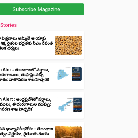
Subscribe Magazine
Stories
ీ విత్తనాలు అమ్మితే ఆ యాక్టు
 శిక్ష, రైతుల భద్రతకు సీఎం రేవంత్
ి కీలక చర్యలు
 Alert: తెలంగాణలో వర్షాలు,
ుగాలులు, తుఫాన్లు వచ్చే
ాశం: వాతావరణ శాఖ హెచ్చరిక
 Alert : ఆంధ్రప్రదేశ్‌లో వర్షాలు,
ములు, ఈదురుగాలుల ముప్పు:
ావరణ శాఖ హెచ్చరిక
ిన ధాన్యానికీ భరోసా – తెలంగాణ
ుత్వం నిర్ణయం, రైతులకు ఊరట