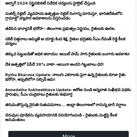
అల్బాగ్ 2024 సస్టైనబిలిటీ నివేదిక చర్యలను హైలైట్ చేస్తుంది
సంకల్ప్ రిటైల్: వ్యవసాయ ఉత్పత్తుల రిటైల్ రంగాన్ని మారుస్తూ, భారతదేశంలోని
గ్రామాల్లో వ్యాపార అవకాశాలను విస్తరించడం
తడిసిన ధాన్యానికీ భరోసా – తెలంగాణ ప్రభుత్వం నిర్ణయం, రైతులకు ఊరట
నకిలీ విత్తనాలు అమ్మితే ఆ యాక్టు కింద శిక్ష, రైతుల భద్రతకు సీఎం రేవంత్ రెడ్డి కీలక
చర్యలు
తక్కువ పెట్టుబడితో అధిక ఆదాయం: ఆయిల్ పామ్ సాగు రైతులకు బంగారు అవకాశం!
దేశ ఉత్పత్తిలో ఏపీదే 36% వాటా –అయినా అందని గిట్టుబాటు ధర!
Rythu Bharosa Update: నాలుగు ఎకరాలకు పైగా ఉన్న రైతులకు కూడా రైతు
భరోసా, అప్పటిలోగా సబ్సిడీ జమ!
Annadatha Sukheebhava Update: ఆరోజు నుండి అన్నదాత సుఖీభవ పథకం
ప్రారంభం, సీఎం చంద్రబాబు రైతులకు శుభవార్త
తరుముకొస్తున్న నైరుతి రుతుపవనాలు ... ఆంధ్రా తెలంగాణలో రానున్న భారీ వర్షాలు
చెరువుల పూడికను వ్యవసాయానికి వినియోగించండి – రైతులకు మట్టిపై కీలక
అనుమతులు
More