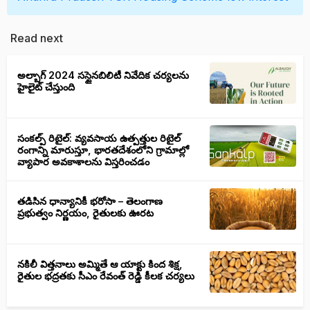
Read next
అల్బాగ్ 2024 సస్టైనబిలిటీ నివేదిక చర్యలను
హైలైట్ చేస్తుంది
సంకల్ప్ రిటైల్: వ్యవసాయ ఉత్పత్తుల రిటైల్
రంగాన్ని మారుస్తూ, భారతదేశంలోని గ్రామాల్లో
వ్యాపార అవకాశాలను విస్తరించడం
తడిసిన ధాన్యానికీ భరోసా – తెలంగాణ
ప్రభుత్వం నిర్ణయం, రైతులకు ఊరట
నకిలీ విత్తనాలు అమ్మితే ఆ యాక్టు కింద శిక్ష,
రైతుల భద్రతకు సీఎం రేవంత్ రెడ్డి కీలక చర్యలు