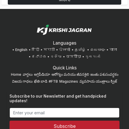
Languages
English
हिंदी
मराठी
ਪੰਜਾਬੀ
தமிழ்
മലയാളം
বাংলা
ಕನ್ನಡ
ଓଡିଆ
অসমীয়া
ગુજરાતી
Quick Links
Home
వార్తలు
అగ్రిపీడియా
ఆరోగ్యం మరియు జీవనశైలి
జంతు పశుసంవర్ధకం
విజయ గాథలు
ఖేతి బాడి
#FTB
Magazines
వ్యవసాయ యంత్రాలు
క్విజ్
Subscribe to our Newsletter and get handpicked
updates!
Subscribe