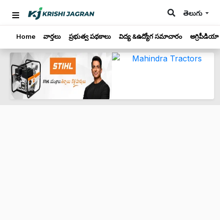
తెలుగు
Home
వార్తలు
ప్రభుత్వ పథకాలు
విద్య &ఉద్యోగ సమాచారం
అగ్రిపీడియా