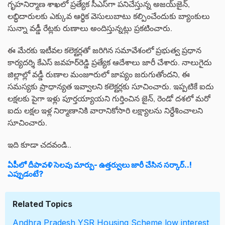
గృహనిర్మాణ శాఖలో ప్రత్యేక సీఎస్‌గా పనిచేస్తున్న అజయ్‌జైన్,
లబ్ధిదారులకు ఎక్కువ ఆర్థిక వెసులుబాటు కల్పించేందుకు బ్యాంకులు
సున్నా వడ్డీ రేట్లకు రుణాలు అందిస్తున్నట్లు ప్రకటించారు.
ఈ మేరకు ఇటీవల కలెక్టర్లతో జరిగిన సమావేశంలో ప్రభుత్వ ప్రధాన
కార్యదర్శి కేఎస్‌ జవహర్‌రెడ్డి ప్రత్యేక ఆదేశాలు జారీ చేశారు. నాలుగైదు
జిల్లాల్లో వడ్డీ రుణాల మంజూరులో జాప్యం జరుగుతోందని, ఈ
సమస్యకు ప్రాధాన్యత ఇవ్వాలని కలెక్టర్లకు సూచించారు. ఇప్పటికే ఐదు
లక్షలకు పైగా ఇళ్లు పూర్తయ్యాయని గుర్తించిన జైన్, రెండో దశలో మరో
ఐదు లక్షల ఇళ్ల నిర్మాణానికి వారానికోసారి లక్ష్యాలను నిర్ధేశించాలని
సూచించారు.
ఇది కూడా చదవండి..
ఏపీలో దీపావళి సెలవు మార్పు- ఉత్తర్వులు జారీ చేసిన సర్కార్..!
ఎప్పుడంటే?
Related Topics
Andhra Pradesh
YSR Housing Scheme
low interest