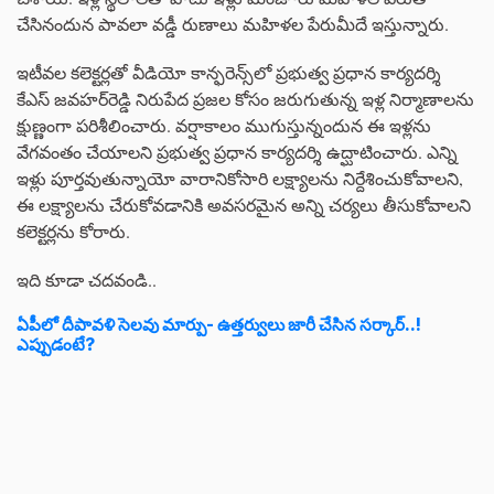
చేసినందున పావలా వడ్డీ రుణాలు మహిళల పేరుమీదే ఇస్తున్నారు.
ఇటీవల కలెక్టర్లతో వీడియో కాన్ఫరెన్స్‌లో ప్రభుత్వ ప్రధాన కార్యదర్శి
కేఎస్‌ జవహర్‌రెడ్డి నిరుపేద ప్రజల కోసం జరుగుతున్న ఇళ్ల నిర్మాణాలను
క్షుణ్ణంగా పరిశీలించారు. వర్షాకాలం ముగుస్తున్నందున ఈ ఇళ్లను
వేగవంతం చేయాలని ప్రభుత్వ ప్రధాన కార్యదర్శి ఉద్ఘాటించారు. ఎన్ని
ఇళ్లు పూర్తవుతున్నాయో వారానికోసారి లక్ష్యాలను నిర్దేశించుకోవాలని,
ఈ లక్ష్యాలను చేరుకోవడానికి అవసరమైన అన్ని చర్యలు తీసుకోవాలని
కలెక్టర్లను కోరారు.
ఇది కూడా చదవండి..
ఏపీలో దీపావళి సెలవు మార్పు- ఉత్తర్వులు జారీ చేసిన సర్కార్..!
ఎప్పుడంటే?