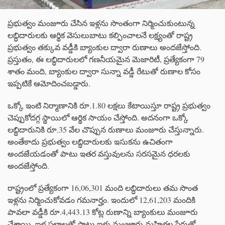
ప్రభుత్వం మంజూరు చేసిన ఇళ్లను సొంతంగా నిర్మించుకుంటున్న
లబ్ధిదారులకు ఆర్థిక వెసులుబాటు కల్పించాలనే లక్ష్యంతో రాష్ట్ర
ప్రభుత్వం తక్కువ వడ్డీకి బ్యాంకుల ద్వారా రుణాలు అందజేస్తోంది.
ప్రస్తుతం, ఈ లబ్ధిదారులలో గణనీయమైన మెజారిటీ, ప్రత్యేకంగా 79
శాతం మంది, బ్యాంకుల ద్వారా సున్నా వడ్డీ రేటుతో రుణాల కోసం
ఇప్పటికే ఆమోదించబడ్డారు.
ఒక్కో ఇంటి నిర్మాణానికి రూ.1.80 లక్షలు కేటాయిస్తూ రాష్ట్ర ప్రభుత్వం
చెప్పుకోదగ్గ స్థాయిలో ఆర్థిక సాయం చేస్తోంది. అదనంగా ఒక్కో
లబ్ధిదారునికి రూ.35 వేల చొప్పున రుణాలు మంజూరు చేస్తున్నారు.
అంతేకాదు ప్రభుత్వం లబ్ధిదారులకు ఇసుకను ఉచితంగా
అందజేయడంతో పాటు ఇతర వస్తువులను సరసమైన ధరలకు
అందజేస్తోంది.
రాష్ట్రంలో ప్రత్యేకంగా 16,06,301 మంది లబ్ధిదారులు తమ సొంత
ఇళ్లను నిర్మించుకోవడం గమనార్హం. ఇందులో 12,61,203 మందికి
పావలా వడ్డీకి రూ.4,443.13 కోట్ల రుణాన్ని బ్యాంకులు మంజూరు
చేశాయి. ఇళ్ల స్థలాలతో పాటు ఇళ్లు మంజూరు మహిళల పేరుతో