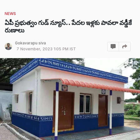
NEWS
ఏపీ ప్రభుత్వం గుడ్ న్యూస్.. పేదల ఇళ్లకు పావలా వడ్డీకే
రుణాలు
Gokavarapu siva
7 November, 2023 1:05 PM IST