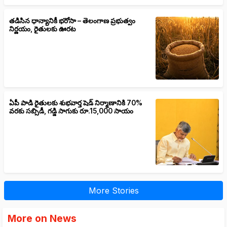
తడిసిన ధాన్యానికీ భరోసా – తెలంగాణ ప్రభుత్వం
నిర్ణయం, రైతులకు ఊరట
ఏపీ పాడి రైతులకు శుభవార్త షెడ్ నిర్మాణానికి 70%
వరకు సబ్సిడీ, గడ్డి సాగుకు రూ.15,000 సాయం
More Stories
More on News