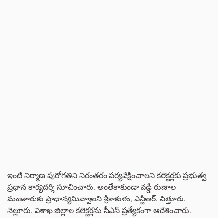
ఇంటి నిర్మాణ పురోగతిని నిరంతరం పర్యవేక్షించాలని కలెక్టర్లకు ప్రభుత్వ
ప్రధాన కార్యదర్శి సూచించారు. అంతేకాకుండా వడ్డీ రుణాల
మంజూరుకు ప్రాధాన్యమివ్వాలని శ్రీకాకుళం, ఎన్టీఆర్, చిత్తూరు,
నెల్లూరు, విశాఖ జిల్లాల కలెక్టర్లను సీఎస్ ప్రత్యేకంగా ఆదేశించారు.