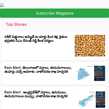
Subscribe Magazine
Top Stories
నకిలీ విత్తనాలు అమ్మితే ఆ యాక్టు కింద శిక్ష, రైతుల
భద్రతకు సీఎం రేవంత్ రెడ్డి కీలక చర్యలు
Rain Alert: తెలంగాణలో వర్షాలు, ఈదురుగాలులు,
తుఫాన్లు వచ్చే అవకాశం: వాతావరణ శాఖ హెచ్చరిక
Rain Alert : ఆంధ్రప్రదేశ్‌లో వర్షాలు, ఉరుములు,
ఈదురుగాలుల ముప్పు: వాతావరణ శాఖ హెచ్చరిక