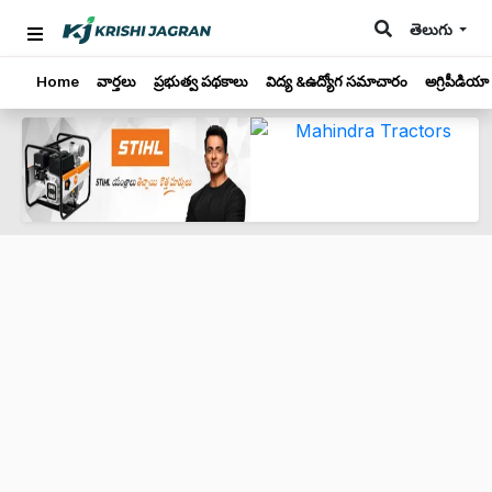
తెలుగు
Home
వార్తలు
ప్రభుత్వ పథకాలు
విద్య &ఉద్యోగ సమాచారం
అగ్రిపీడియా