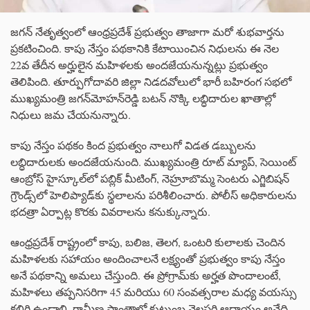
జగన్ నేతృత్వంలో ఆంధ్రప్రదేశ్ ప్రభుత్వం తాజాగా మరో శుభవార్తను
ప్రకటించింది. కాపు నేస్తం పథకానికి కేటాయించిన నిధులను ఈ నెల
22వ తేదీన అర్హులైన మహిళలకు అందజేయనున్నట్లు ప్రభుత్వం
తెలిపింది. తూర్పుగోదావరి జిల్లా నిడదవోలులో భారీ బహిరంగ సభలో
ముఖ్యమంత్రి జగన్‌మోహన్‌రెడ్డి బటన్‌ నొక్కి లబ్ధిదారుల ఖాతాల్లో
నిధులు జమ చేయనున్నారు.
కాపు నేస్తం పథకం కింద ప్రభుత్వం నాలుగో విడత డబ్బులను
లబ్ధిదారులకు అందజేయనుంది. ముఖ్యమంత్రి రూట్‌ మ్యాప్, సెయింట్‌
ఆంబ్రోస్‌ హైస్కూల్‌లో పబ్లిక్ మీటింగ్, నెహ్రూబొమ్మ సెంటరు ఎగ్జిబిషన్‌
గ్రౌండ్స్‌లో హెలిప్యాడ్‌కు స్థలాలను పరిశీలించారు. పోలీస్ అధికారులను
భదత్రా ఏర్పాట్ల కొరకు వివరాలను కనుక్కున్నారు.
ఆంధ్రప్రదేశ్ రాష్ట్రంలో కాపు, బలిజ, తెలగ, ఒంటరి కులాలకు చెందిన
మహిళలకు సహాయం అందించాలనే లక్ష్యంతో ప్రభుత్వం కాపు నేస్తం
అనే పథకాన్ని అమలు చేస్తుంది. ఈ ప్రోగ్రామ్‌కు అర్హత పొందాలంటే,
మహిళలు తప్పనిసరిగా 45 మరియు 60 సంవత్సరాల మధ్య వయస్సు
కలిగి ఉండాలి. గ్రామీణ ప్రాంతాల్లో కుటుంబ నెలసరి ఆదాయం అనేది