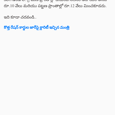
రూ.10 వేలు మరియు పట్టణ ప్రాంతాల్లో రూ.12 వేలు మించకూడదు.
ఇది కూడా చదవండి..
కొత్త రేషన్ కార్డుల జారీపై క్లారిటీ ఇచ్చిన మంత్రి