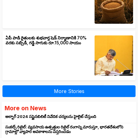
ఏపీ పాడి రైతులకు శుభవార్త షెడ్ నిర్మాణానికి 70%
వరకు సబ్సిడీ, గడ్డి సాగుకు రూ.15,000 సాయం
More Stories
More on News
అల్బాగ్ 2024 సస్టైనబిలిటీ నివేదిక చర్యలను హైలైట్ చేస్తుంది
సంకల్ప్ రిటైల్: వ్యవసాయ ఉత్పత్తుల రిటైల్ రంగాన్ని మారుస్తూ, భారతదేశంలోని
గ్రామాల్లో వ్యాపార అవకాశాలను విస్తరించడం