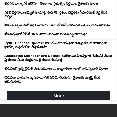
తడిసిన ధాన్యానికీ భరోసా – తెలంగాణ ప్రభుత్వం నిర్ణయం, రైతులకు ఊరట
నకిలీ విత్తనాలు అమ్మితే ఆ యాక్టు కింద శిక్ష, రైతుల భద్రతకు సీఎం రేవంత్ రెడ్డి కీలక
చర్యలు
తక్కువ పెట్టుబడితో అధిక ఆదాయం: ఆయిల్ పామ్ సాగు రైతులకు బంగారు అవకాశం!
దేశ ఉత్పత్తిలో ఏపీదే 36% వాటా –అయినా అందని గిట్టుబాటు ధర!
Rythu Bharosa Update: నాలుగు ఎకరాలకు పైగా ఉన్న రైతులకు కూడా రైతు
భరోసా, అప్పటిలోగా సబ్సిడీ జమ!
Annadatha Sukheebhava Update: ఆరోజు నుండి అన్నదాత సుఖీభవ పథకం
ప్రారంభం, సీఎం చంద్రబాబు రైతులకు శుభవార్త
తరుముకొస్తున్న నైరుతి రుతుపవనాలు ... ఆంధ్రా తెలంగాణలో రానున్న భారీ వర్షాలు
చెరువుల పూడికను వ్యవసాయానికి వినియోగించండి – రైతులకు మట్టిపై కీలక
అనుమతులు
More