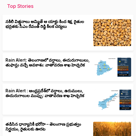
Top Stories
నకిలీ విత్తనాలు అమ్మితే ఆ యాక్టు కింద శిక్ష, రైతుల
భద్రతకు సీఎం రేవంత్ రెడ్డి కీలక చర్యలు
Rain Alert: తెలంగాణలో వర్షాలు, ఈదురుగాలులు,
తుఫాన్లు వచ్చే అవకాశం: వాతావరణ శాఖ హెచ్చరిక
Rain Alert : ఆంధ్రప్రదేశ్‌లో వర్షాలు, ఉరుములు,
ఈదురుగాలుల ముప్పు: వాతావరణ శాఖ హెచ్చరిక
తడిసిన ధాన్యానికీ భరోసా – తెలంగాణ ప్రభుత్వం
నిర్ణయం, రైతులకు ఊరట