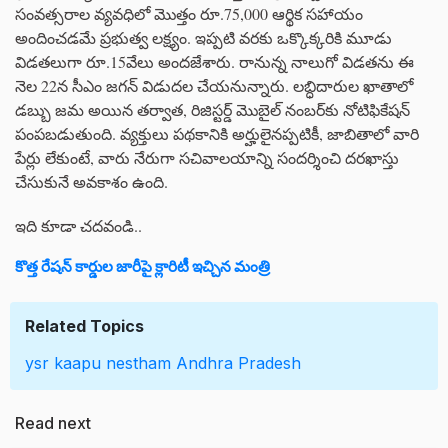
సంవత్సరాల వ్యవధిలో మొత్తం రూ.75,000 ఆర్థిక సహాయం
అందించడమే ప్రభుత్వ లక్ష్యం. ఇప్పటి వరకు ఒక్కొక్కరికి మూడు
విడతలుగా రూ.15వేలు అందజేశారు. రానున్న నాలుగో విడతను ఈ
నెల 22న సీఎం జగన్ విడుదల చేయనున్నారు. లబ్ధిదారుల ఖాతాలో
డబ్బు జమ అయిన తర్వాత, రిజిస్టర్డ్ మొబైల్ నంబర్‌కు నోటిఫికేషన్
పంపబడుతుంది. వ్యక్తులు పథకానికి అర్హులైనప్పటికీ, జాబితాలో వారి
పేర్లు లేకుంటే, వారు నేరుగా సచివాలయాన్ని సందర్శించి దరఖాస్తు
చేసుకునే అవకాశం ఉంది.
ఇది కూడా చదవండి..
కొత్త రేషన్ కార్డుల జారీపై క్లారిటీ ఇచ్చిన మంత్రి
Related Topics
ysr kaapu nestham
Andhra Pradesh
Read next