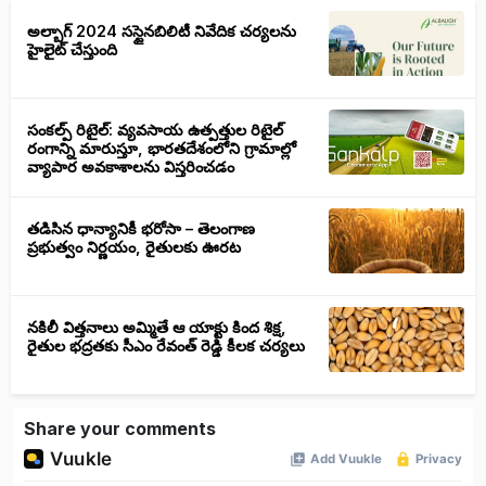
అల్బాగ్ 2024 సస్టైనబిలిటీ నివేదిక చర్యలను
హైలైట్ చేస్తుంది
సంకల్ప్ రిటైల్: వ్యవసాయ ఉత్పత్తుల రిటైల్
రంగాన్ని మారుస్తూ, భారతదేశంలోని గ్రామాల్లో
వ్యాపార అవకాశాలను విస్తరించడం
తడిసిన ధాన్యానికీ భరోసా – తెలంగాణ
ప్రభుత్వం నిర్ణయం, రైతులకు ఊరట
నకిలీ విత్తనాలు అమ్మితే ఆ యాక్టు కింద శిక్ష,
రైతుల భద్రతకు సీఎం రేవంత్ రెడ్డి కీలక చర్యలు
Share your comments