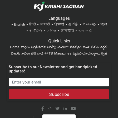
Languages
English
हिंदी
मराठी
ਪੰਜਾਬੀ
தமிழ்
മലയാളം
বাংলা
ಕನ್ನಡ
ଓଡିଆ
অসমীয়া
ગુજરાતી
Quick Links
Home
వార్తలు
అగ్రిపీడియా
ఆరోగ్యం మరియు జీవనశైలి
జంతు పశుసంవర్ధకం
విజయ గాథలు
ఖేతి బాడి
#FTB
Magazines
వ్యవసాయ యంత్రాలు
క్విజ్
Subscribe to our Newsletter and get handpicked
updates!
Subscribe