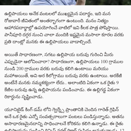
ఉల్లిపాయలు అనేక వంటలలో ముఖ్యమైన పదార్ధం, ఇది మన
రోజువారీ జీవితంలో అంతర్భాగంగా ఉంటుంది. మనం నిత్యం
ఆహారపదార్థాల్లో ఉపయోగించే వాటిలో ఇవి కీలక పాత్ర పోషిస్తాయి.
పానీపూరి దగ్గర నుంచి చాలా మందికి ఇష్టమైన మసాలా కూరల వరకు
ప్రతి దాంట్లో మనకు ఈ ఉల్లిపాయలు వాడాల్సిందే.
అయితే సాధారణంగా, సగటు ఉల్లిపాయ బరువు గురించి మీరు
ఎప్పుడైనా ఆలోచించారా? సాధారణంగా, ఉల్లిపాయలు 100 గ్రాముల
నుండి 200 గ్రాముల వరకు బరువు కలిగి ఉంటాయి మరియు
మహాఅయితే, అవి అర కిలోగ్రాము బరువు వరకు ఉంటాయి. అరకేజీ
అంటేనే మనకు నమ్మశక్యంగా లేదు.. అలాంటిది ఏకంగా ఒక రైతు 9
కేజీల బరువు ఉన్న ఉల్లిపాయను పండించాడు. ఈ ఉల్లిగడ్డ ఏకంగా
రికార్డును సృష్టించాడు.
యూనిటైడ్ కింగ్ డమ్ లోని గ్వెర్న్సే ప్రాంతానికి చెందిన గారెత్ గ్రిఫిన్
అనే ఒక రైతు ఎన్నో సంవత్సరాలుగా పంటలు పండిస్తున్నాడు. అతను
అసాధారణమైనదాన్ని సాధించాలనే కోరికను కలిగి ఉన్నాడు. ఈ రైతు
ఉల్లిపాయను పండించి గిన్నిస్ వరల్డ్ రికార్డ్ సృష్టిధం అనుకున్నాడు. 12