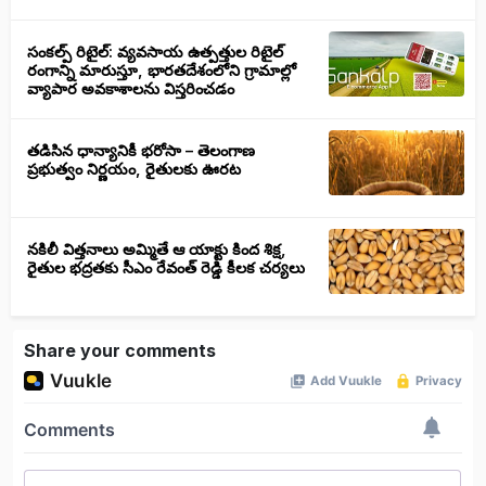
సంకల్ప్ రిటైల్: వ్యవసాయ ఉత్పత్తుల రిటైల్
రంగాన్ని మారుస్తూ, భారతదేశంలోని గ్రామాల్లో
వ్యాపార అవకాశాలను విస్తరించడం
తడిసిన ధాన్యానికీ భరోసా – తెలంగాణ
ప్రభుత్వం నిర్ణయం, రైతులకు ఊరట
నకిలీ విత్తనాలు అమ్మితే ఆ యాక్టు కింద శిక్ష,
రైతుల భద్రతకు సీఎం రేవంత్ రెడ్డి కీలక చర్యలు
Share your comments