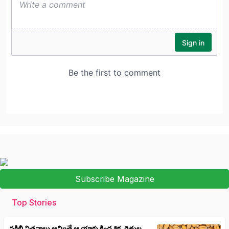
Subscribe Magazine
Top Stories
నకిలీ విత్తనాలు అమ్మితే ఆ యాక్టు కింద శిక్ష, రైతుల