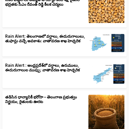
భద్రతకు సీఎం రేవంత్ రెడ్డి కీలక చర్యలు
Rain Alert: తెలంగాణలో వర్షాలు, ఈదురుగాలులు,
తుఫాన్లు వచ్చే అవకాశం: వాతావరణ శాఖ హెచ్చరిక
Rain Alert : ఆంధ్రప్రదేశ్‌లో వర్షాలు, ఉరుములు,
ఈదురుగాలుల ముప్పు: వాతావరణ శాఖ హెచ్చరిక
తడిసిన ధాన్యానికీ భరోసా – తెలంగాణ ప్రభుత్వం
నిర్ణయం, రైతులకు ఊరట