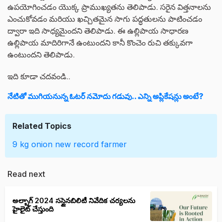
ఉపయోగించడం యొక్క ప్రాముఖ్యతను తెలిపాడు. సరైన విత్తనాలను
ఎంచుకోవడం మరియు ఖచ్చితమైన సాగు పద్ధతులను పాటించడం
ద్వారా ఇది సాధ్యమైందని తెలిపాడు. ఈ ఉల్లిపాయ సాధారణ
ఉల్లిపాయ మాదిరిగానే ఉంటుందని కానీ కొంచెం రుచి తక్కువగా
ఉంటుందని తెలిపాడు.
ఇది కూడా చదవండి..
నేటితో ముగియనున్న ఓటర్‌ నమోదు గడువు.. ఎన్ని అప్లికేషన్లు అంటే?
Related Topics
9 kg onion
new record
farmer
Read next
అల్బాగ్ 2024 సస్టైనబిలిటీ నివేదిక చర్యలను
హైలైట్ చేస్తుంది