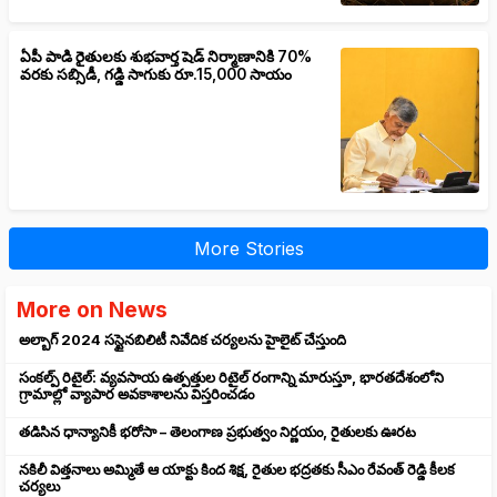
ఏపీ పాడి రైతులకు శుభవార్త షెడ్ నిర్మాణానికి 70%
వరకు సబ్సిడీ, గడ్డి సాగుకు రూ.15,000 సాయం
More Stories
More on News
అల్బాగ్ 2024 సస్టైనబిలిటీ నివేదిక చర్యలను హైలైట్ చేస్తుంది
సంకల్ప్ రిటైల్: వ్యవసాయ ఉత్పత్తుల రిటైల్ రంగాన్ని మారుస్తూ, భారతదేశంలోని
గ్రామాల్లో వ్యాపార అవకాశాలను విస్తరించడం
తడిసిన ధాన్యానికీ భరోసా – తెలంగాణ ప్రభుత్వం నిర్ణయం, రైతులకు ఊరట
నకిలీ విత్తనాలు అమ్మితే ఆ యాక్టు కింద శిక్ష, రైతుల భద్రతకు సీఎం రేవంత్ రెడ్డి కీలక
చర్యలు