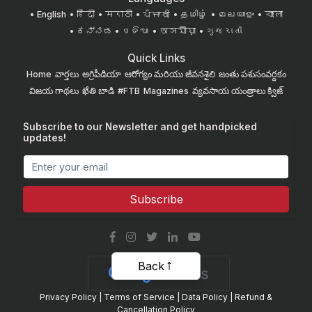
English
हिंदी
मराठी
ਪੰਜਾਬੀ
தமிழ்
മലയാളം
বাংলা
ಕನ್ನಡ
ଓଡିଆ
অসমীয়া
ગુજરાતી
Quick Links
Home
వార్తలు
అగ్రిపీడియా
ఆరోగ్యం మరియు జీవనశైలి
జంతు పశుసంవర్ధకం
విజయ గాథలు
ఖేతి బాడి
#FTB
Magazines
వ్యవసాయ యంత్రాలు
క్విజ్
Subscribe to our Newsletter and get handpicked
updates!
Subscribe
Back
Privacy Policy
|
Terms of Service
|
Data Policy
|
Refund &
Cancellation Policy