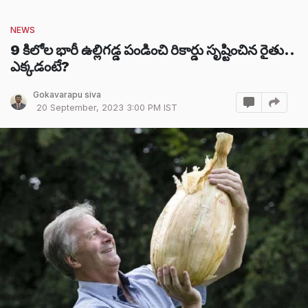
NEWS
9 కిలోల భారీ ఉల్లిగడ్డ పండించి రికార్డు సృష్టించిన రైతు..
ఎక్కడంటే?
Gokavarapu siva
20 September, 2023 3:00 PM IST