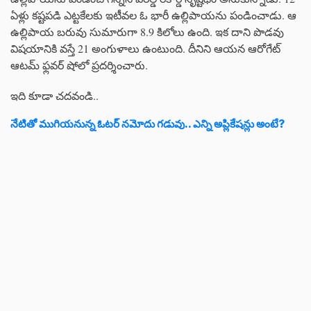
ఏళ్లు కష్టపడి ఎట్టకేలకు ఇటీవల ఓ భారీ ఉల్లిపాయను పండించాడు. ఆ
ఉల్లిపాయ బరువు సుమారుగా 8.9 కిలోలు ఉంది. ఇక దాని పొడవు
విషయానికి వస్తే 21 అంగుళాలు ఉంటుంది. దీనిని ఆయన ఆరోగేట్
ఆటమ్ ఫ్లవర్ షోలో ప్రదర్శించారు.
ఇది కూడా చదవండి..
నేటితో ముగియనున్న ఓటర్‌ నమోదు గడువు.. ఎన్ని అప్లికేషన్లు అంటే?