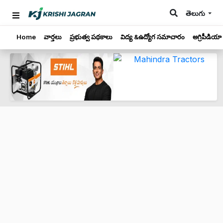
తెలుగు
Home
వార్తలు
ప్రభుత్వ పథకాలు
విద్య &ఉద్యోగ సమాచారం
అగ్రిపీడియా