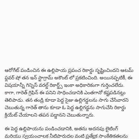
ఆరోగేట్ పండించిన ఈ ఉల్లిపాయ ప్రపంచ రికార్డు సృష్టించిందని ఆటమ్
ఫ్లవర్ షో తన ఇన్ స్టాగ్రామ్ అకౌంట్ లో ప్రకటించింది. అయినప్పటికీ, ఈ
విషయాన్నీ గిన్నిస్ వరల్డ్ రికార్డ్స్ ఇంకా అధికారికంగా గుర్తించలేదు.
కాగా, గారెత్ గ్రిఫిన్ ఈ పనిని సాధించడానికి ఎంతగానో కష్టపడినట్లు
తెలిపాడు. తన తండ్రి కూడా పెద్ద సైజు ఉల్లిగడ్డలను సాగు చేసేవారని
చెబుతున్న గారెత్ తాను కూడా ఓ పెద్ద ఉల్లిగడ్డను సాగుచేసి రికార్డు
క్రియేట్ చేయాలని తపన పడ్డానని చెబుతున్నారు.
ఈ పెద్ద ఉల్లిపాయను పండించడానికి, అతను అదనపు లైటింగ్
మరియు స్వయంచాలక నీటిపారుదల వంటి ప్రత్యేక సాంకేతికతలను