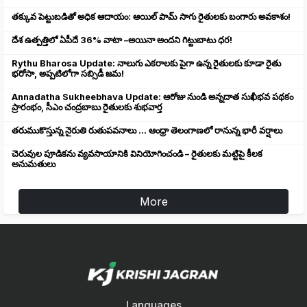
తక్కువ పెట్టుబడితో అధిక ఆదాయం: ఆయిల్ పామ్ సాగు రైతులకు బంగారు అవకాశం!
దేశ ఉత్పత్తిలో ఏపీదే 36% వాటా –అయినా అందని గిట్టుబాటు ధర!
Rythu Bharosa Update: నాలుగు ఎకరాలకు పైగా ఉన్న రైతులకు కూడా రైతు
భరోసా, అప్పటిలోగా సబ్సిడీ జమ!
Annadatha Sukheebhava Update: ఆరోజు నుండి అన్నదాత సుఖీభవ పథకం
ప్రారంభం, సీఎం చంద్రబాబు రైతులకు శుభవార్త
తరుముకొస్తున్న నైరుతి రుతుపవనాలు ... ఆంధ్రా తెలంగాణలో రానున్న భారీ వర్షాలు
చెరువుల పూడికను వ్యవసాయానికి వినియోగించండి – రైతులకు మట్టిపై కీలక
అనుమతులు
More
Languages