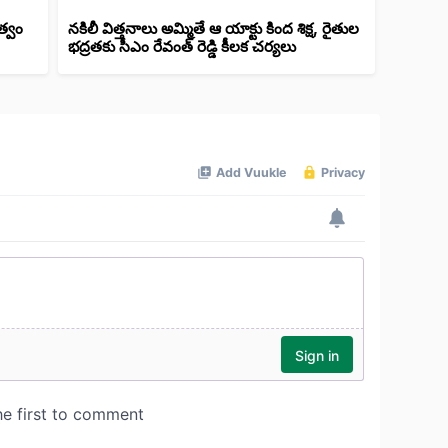
త్వం
నకిలీ విత్తనాలు అమ్మితే ఆ యాక్టు కింద శిక్ష, రైతుల
భద్రతకు సీఎం రేవంత్ రెడ్డి కీలక చర్యలు