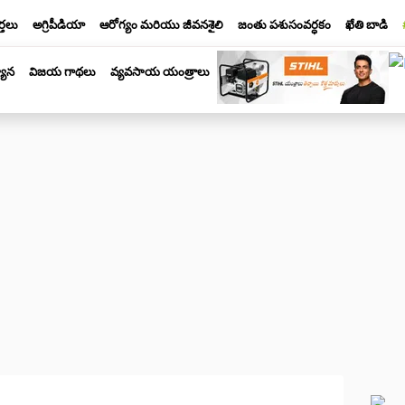
్తలు
అగ్రిపీడియా
ఆరోగ్యం మరియు జీవనశైలి
జంతు పశుసంవర్ధకం
ఖేతి బాడి
యాన
విజయ గాథలు
వ్యవసాయ యంత్రాలు