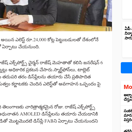
ఏపీ 
నిర్
సాగ
స్థ అయిన ఎలెస్ట్ రూ.24,000 కోట్ల పెట్టుబడులతో దేశంలోనే
ణలో ఏర్పాటు చేయనుంది.
ష్ ఎక్స్‌పోర్ట్స్ ఛైర్మన్ రాజేష్ మెహతాతో కలిసి జనరేషన్ 6
నట్లు అధికారిక ప్రకటన చేసారు.స్మార్ట్‌ఫోన్‌లు, టాబ్లెట్
 తదుపరి తరం డిస్‌ప్లేలను తయారు చేసే ప్రతిపాదిత
భుత్వం కర్ణాటకకు చెందిన ఎలెస్ట్‌తో అవగాహన ఒప్పందం పై
Mo
అల్బా
చేస్తు
 తెలంగాణకు చారిత్రాత్మకమైన రోజు. రాజేష్ ఎక్స్‌పోర్ట్స్
సంకల్
యంత అధునాతన AMOLED డిస్‌ప్లేలను తయారు చేయడానికి
మారుస
డితో మొట్టమొదటి డిస్‌ప్లే FABని ఏర్పాటు చేయనుందని
విస్త
తడిసి