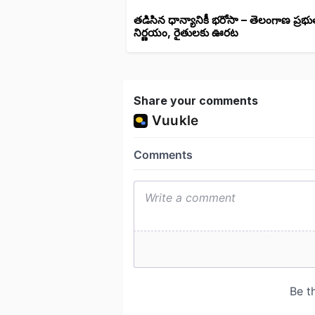
తడిసిన ధాన్యానికీ భరోసా – తెలంగాణ ప్రభు
నిర్ణయం, రైతులకు ఊరట
Share your comments