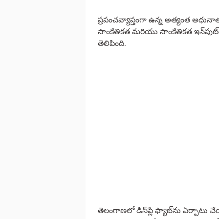
ప్రపంచవ్యాప్తంగా ఉన్న అత్యంత అధునా
సాంకేతికత మరియు సాంకేతికత ఇన్‌పుట్‌ల
తెలిపింది.
తెలంగాణలో డిస్‌ప్లే ఫ్యాబ్‌ను ఏర్పాటు 