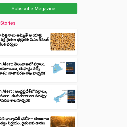
Subscribe Magazine
Stories
ీ విత్తనాలు అమ్మితే ఆ యాక్టు
 శిక్ష, రైతుల భద్రతకు సీఎం రేవంత్
ి కీలక చర్యలు
 Alert: తెలంగాణలో వర్షాలు,
ుగాలులు, తుఫాన్లు వచ్చే
ాశం: వాతావరణ శాఖ హెచ్చరిక
 Alert : ఆంధ్రప్రదేశ్‌లో వర్షాలు,
ములు, ఈదురుగాలుల ముప్పు:
ావరణ శాఖ హెచ్చరిక
ిన ధాన్యానికీ భరోసా – తెలంగాణ
ుత్వం నిర్ణయం, రైతులకు ఊరట