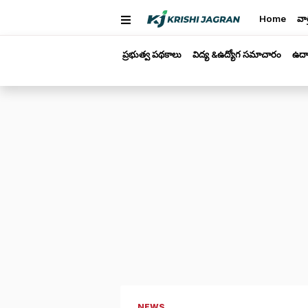
Home
వార
ప్రభుత్వ పథకాలు
విద్య &ఉద్యోగ సమాచారం
ఉద్
NEWS