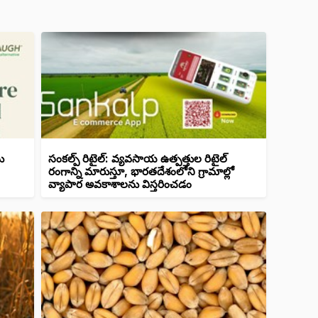
ు
సంకల్ప్ రిటైల్: వ్యవసాయ ఉత్పత్తుల రిటైల్
రంగాన్ని మారుస్తూ, భారతదేశంలోని గ్రామాల్లో
వ్యాపార అవకాశాలను విస్తరించడం