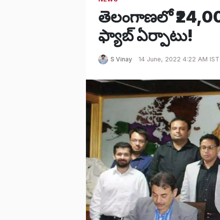
తెలంగాణలో ₹24,000 కో
ఫ్యాబ్ ఏర్పాటు!
S Vinay
14 June, 2022 4:22 AM IST