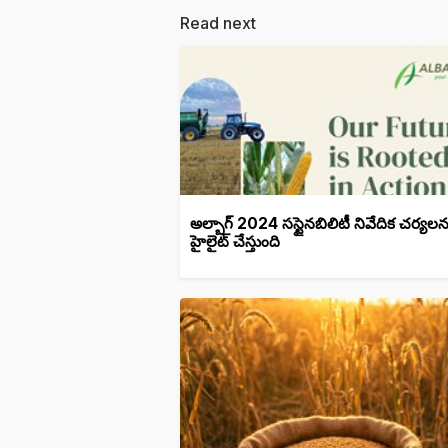
Read next
అల్బాగ్ 2024 సస్టైనబిలిటీ నివేదిక చర్యలన
హైలైట్ చేస్తుంది