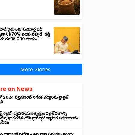
పాడి రైతులకు శుభవార్త షెడ్
మాణానికి 70% వరకు సబ్సిడీ, గడ్డి
ుకు రూ.15,000 సాయం
More Stories
re on News
గ్ 2024 సస్టైనబిలిటీ నివేదిక చర్యలను హైలైట్
ంది
ప్ రిటైల్: వ్యవసాయ ఉత్పత్తుల రిటైల్ రంగాన్ని
్తూ, భారతదేశంలోని గ్రామాల్లో వ్యాపార అవకాశాలను
రించడం
న ధాన్యానికీ భరోసా – తెలంగాణ ప్రభుత్వం నిర్ణయం,