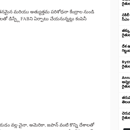
రైతు
తనమైన మరియు అత్యుత్తమ పరిశోధనా కేంద్రాల నుండి
నకిలీ
తో డిస్ప్లే FABని ఏర్పాటు చేయనున్నట్లు కంపెనీ
సీఎం 
తక్క
రైతు
దేశ 
గిట్ట
Ryth
రైతుల
Anna
అన్న
రైతుల
తరుము
తెలంగ
చెరు
రైతు
చేయడం వల్ల చైనా, అమెరికా, జపాన్ వంటి కొన్ని దేశాలతో