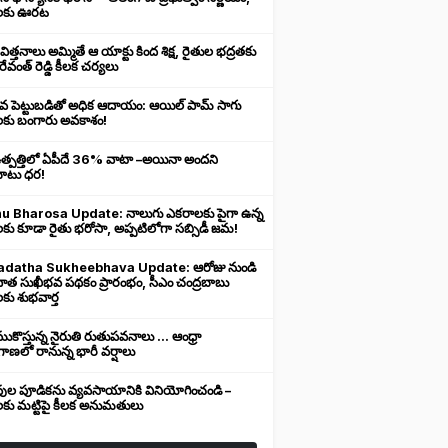
లకు ఊరట
 విత్తనాలు అమ్మితే ఆ యాక్టు కింద శిక్ష, రైతుల భద్రతకు
రేవంత్ రెడ్డి కీలక చర్యలు
ువ పెట్టుబడితో అధిక ఆదాయం: ఆయిల్ పామ్ సాగు
లకు బంగారు అవకాశం!
ఉత్పత్తిలో ఏపీదే 36% వాటా –అయినా అందని
ుబాటు ధర!
u Bharosa Update: నాలుగు ఎకరాలకు పైగా ఉన్న
కు కూడా రైతు భరోసా, అప్పటిలోగా సబ్సిడీ జమ!
datha Sukheebhava Update: ఆరోజు నుండి
దాత సుఖీభవ పథకం ప్రారంభం, సీఎం చంద్రబాబు
కు శుభవార్త
కొస్తున్న నైరుతి రుతుపవనాలు ... ఆంధ్రా
ాణలో రానున్న భారీ వర్షాలు
వుల పూడికను వ్యవసాయానికి వినియోగించండి –
లకు మట్టిపై కీలక అనుమతులు