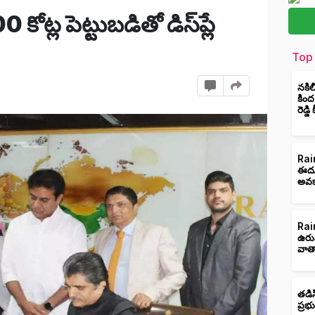
ట్ల పెట్టుబడితో డిస్‌ప్లే
Top 
నకిల
కింద
రెడ్డ
Rain
ఈదుర
అవక
Rain
ఉరు
వాత
తడిస
ప్రభ