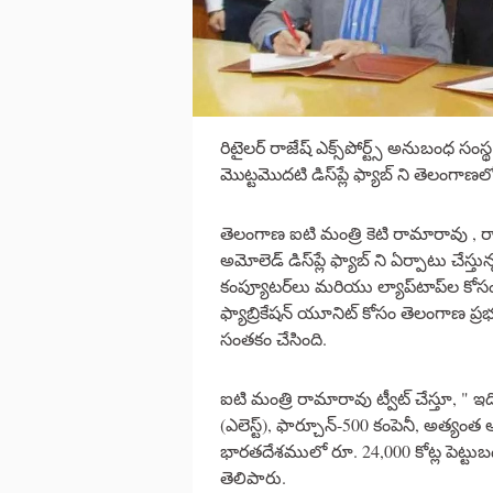
రిటైలర్ రాజేష్ ఎక్స్‌పోర్ట్స్ అనుబంధ సం
మొట్టమొదటి డిస్‌ప్లే ఫ్యాబ్ ని తెలంగా
తెలంగాణ ఐటి మంత్రి కెటి రామారావు , రాజే
అమోలెడ్ డిస్‌ప్లే ఫ్యాబ్ ని ఏర్పాటు చేస్తున్
కంప్యూటర్‌లు మరియు ల్యాప్‌టాప్‌ల కోసం
ఫ్యాబ్రికేషన్ యూనిట్ కోసం తెలంగాణ ప్ర
సంతకం చేసింది.
ఐటి మంత్రి రామారావు ట్వీట్ చేస్తూ, " ఇది
(ఎలెస్ట్), ఫార్చూన్-500 కంపెనీ, అత్
భారతదేశములో రూ. 24,000 కోట్ల పెట్టుబ
తెలిపారు.