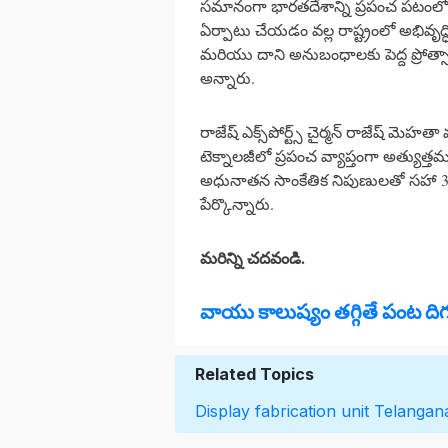
సమానంగా భారతదేశాన్ని ప్రపంచ పటంలో ఉం
ఏర్పాటు చేయడం వల్ల రాష్ట్రంలో అభివృద్ధ
మరియు దాని అనుబంధాలకు పెద్ద ప్రోత్సా
అన్నారు.
రాజేష్ ఎక్స్‌పోర్ట్స్ చైర్మన్ రాజేష్ మెహ
టెక్నాలజీలో ప్రపంచ వ్యాప్తంగా అత్యుత్తమ
అధునాతన సాంకేతిక నిపుణులతో సహా 3,000 
పేర్కొన్నారు.
మరిన్ని చదవండి.
వాయు కాలుష్యం తగ్గితే పంట ద
Related Topics
Display fabrication unit
Telangan