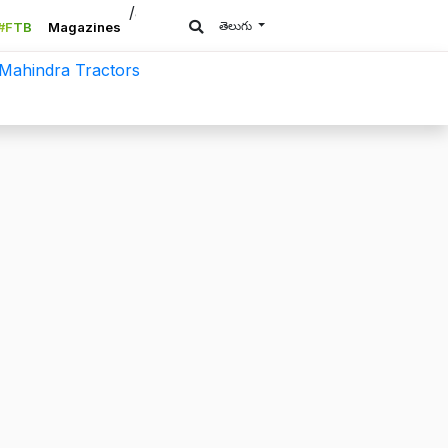
/a>
తెలుగు
#FTB
Magazines