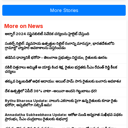
More Stories
More on News
అల్బాగ్ 2024 సస్టైనబిలిటీ నివేదిక చర్యలను హైలైట్ చేస్తుంది
సంకల్ప్ రిటైల్: వ్యవసాయ ఉత్పత్తుల రిటైల్ రంగాన్ని మారుస్తూ, భారతదేశంలోని
గ్రామాల్లో వ్యాపార అవకాశాలను విస్తరించడం
తడిసిన ధాన్యానికీ భరోసా – తెలంగాణ ప్రభుత్వం నిర్ణయం, రైతులకు ఊరట
నకిలీ విత్తనాలు అమ్మితే ఆ యాక్టు కింద శిక్ష, రైతుల భద్రతకు సీఎం రేవంత్ రెడ్డి కీలక
చర్యలు
తక్కువ పెట్టుబడితో అధిక ఆదాయం: ఆయిల్ పామ్ సాగు రైతులకు బంగారు అవకాశం!
దేశ ఉత్పత్తిలో ఏపీదే 36% వాటా –అయినా అందని గిట్టుబాటు ధర!
Rythu Bharosa Update: నాలుగు ఎకరాలకు పైగా ఉన్న రైతులకు కూడా రైతు
భరోసా, అప్పటిలోగా సబ్సిడీ జమ!
Annadatha Sukheebhava Update: ఆరోజు నుండి అన్నదాత సుఖీభవ పథకం
ప్రారంభం, సీఎం చంద్రబాబు రైతులకు శుభవార్త