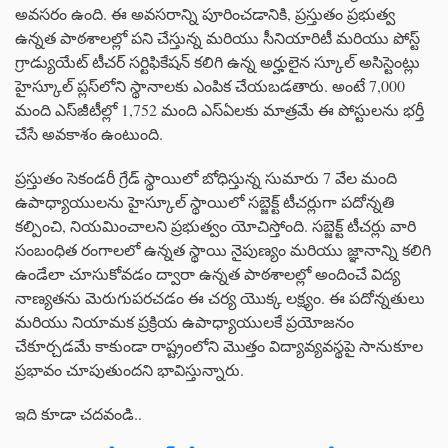
అవసరం ఉంది. ఈ అవసరాన్ని పూరించడానికి, ప్రస్తుతం ప్రభుత్వ
ఉన్నత పాఠశాలల్లో పని చేస్తున్న మరియు సీనియారిటీ మరియు పోస్ట్
గ్రాడ్యుయేట్ టీచర్ సర్టిఫికేషన్ కలిగి ఉన్న అర్హులైన స్కూల్ అసిస్టెంట్లు
హైస్కూల్ ప్లస్‌లోని స్థానాలకు ఎంపిక చేయబడతారు. అంటే 7,000
మంది ఎస్‌జీటీల్లో 1,752 మంది ఎస్‌ఏలకు మాత్రమే ఈ పోస్టులను భర్తీ
చేసే అవకాశం ఉంటుంది.
ప్రస్తుతం సెకండరీ గ్రేడ్ స్థాయిలో బోధిస్తున్న సుమారు 7 వేల మంది
ఉపాధ్యాయులను హైస్కూల్ స్థాయిలో సబ్జెక్ట్ టీచర్లుగా పదోన్నతి
కల్పించి, నియమించాలని ప్రభుత్వం యోచిస్తోంది. సబ్జెక్ట్ టీచర్లు వారి
సంబంధిత రంగాలలో ఉన్నత స్థాయి నైపుణ్యం మరియు జ్ఞానాన్ని కలిగి
ఉండేలా చూసుకోవడం ద్వారా ఉన్నత పాఠశాలల్లో అందించే విద్య
నాణ్యతను మెరుగుపరచడం ఈ చర్య యొక్క లక్ష్యం. ఈ పదోన్నతులు
మరియు నియామక ప్రక్రియ ఉపాధ్యాయులకే ప్రయోజనం
చేకూర్చడమే కాకుండా రాష్ట్రంలోని మొత్తం విద్యావ్యవస్థపై సానుకూల
ప్రభావం చూపుతుందని భావిస్తున్నారు.
ఇది కూడా చదవండి..