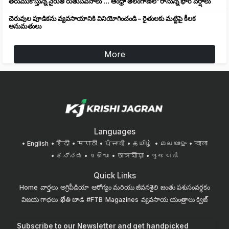
తరుముకొస్తున్న నైరుతి రుతుపవనాలు ... ఆంధ్రా తెలంగాణలో రానున్న భారీ వర్షాలు
చెరువుల పూడికను వ్యవసాయానికి వినియోగించండి – రైతులకు మట్టిపై కీలక
అనుమతులు
More
Languages
English
हिंदी
मराठी
ਪੰਜਾਬੀ
தமிழ்
മലയാളം
বাংলা
ಕನ್ನಡ
ଓଡିଆ
অসমীয়া
ગુજરાતી
Quick Links
Home
వార్తలు
అగ్రిపీడియా
ఆరోగ్యం మరియు జీవనశైలి
జంతు పశుసంవర్ధకం
విజయ గాథలు
ఖేతి బాడి
#FTB
Magazines
వ్యవసాయ యంత్రాలు
క్విజ్
Subscribe to our Newsletter and get handpicked