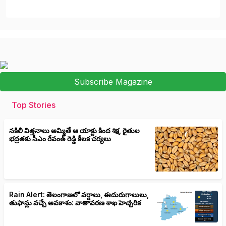
Subscribe Magazine
Top Stories
నకిలీ విత్తనాలు అమ్మితే ఆ యాక్టు కింద శిక్ష, రైతుల
భద్రతకు సీఎం రేవంత్ రెడ్డి కీలక చర్యలు
Rain Alert: తెలంగాణలో వర్షాలు, ఈదురుగాలులు,
తుఫాన్లు వచ్చే అవకాశం: వాతావరణ శాఖ హెచ్చరిక