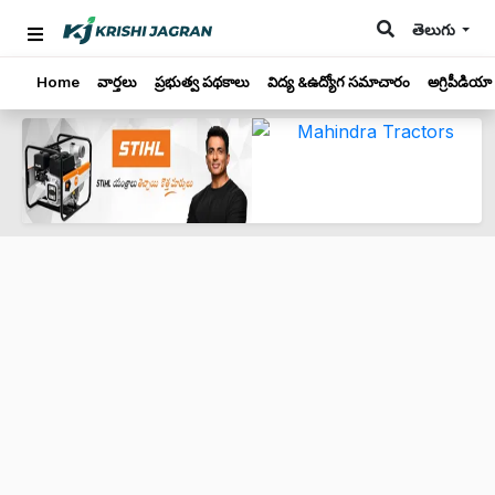
తెలుగు
Home
వార్తలు
ప్రభుత్వ పథకాలు
విద్య &ఉద్యోగ సమాచారం
అగ్రిపీడియా