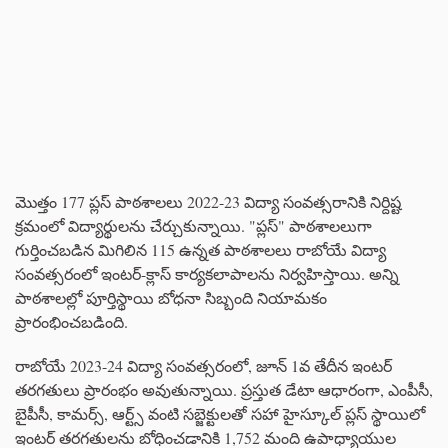
మొత్తం 177 ప్లస్ పాఠశాలలు 2022-23 విద్యా సంవత్సరానికి నిర్దిష్ట
క్రమంలో విద్యార్థులను చేర్చుకున్నాయి. "ప్లస్" పాఠశాలలుగా
గుర్తించబడిన మిగిలిన 115 ఉన్నత పాఠశాలలు రాబోయే విద్యా
సంవత్సరంలో ఇంటర్-క్లాస్ కార్యకలాపాలను నిర్వహిస్తాయి. అన్ని
పాఠశాలల్లో పూర్తిస్థాయి బోధనా సిబ్బంది నియామకం
ప్రారంభించబడింది.
రాబోయే 2023-24 విద్యా సంవత్సరంలో, జూన్ 1వ తేదీన ఇంటర్
తరగతులు ప్రారంభం అవుతున్నాయి. ప్రస్తుత డేటా ఆధారంగా, ఎంపీసీ,
బైపీసీ, కామర్స్, ఆర్ట్స్‌ వంటి సబ్జెక్టులతో సహా హైస్కూల్ ప్లస్ స్థాయిలో
ఇంటర్ తరగతులను బోధించడానికి 1,752 మంది ఉపాధ్యాయుల