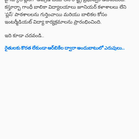
కస్తూర్బా గాంధీ బాలికా విద్యాలయాలు జూనియర్ కళాశాలలు లేని
'ప్లస్' పాఠశాలలను గుర్తించాయి మరియు బాలికల కోసం
ఇంటర్మీడియట్ విద్యా కార్యక్రమాలను ప్రారంభించింది.
ఇది కూడా చదవండి..
రైతులకు కొరత లేకుండా ఆర్‌బికేల ద్వారా అందుబాటులో ఎరువులు..