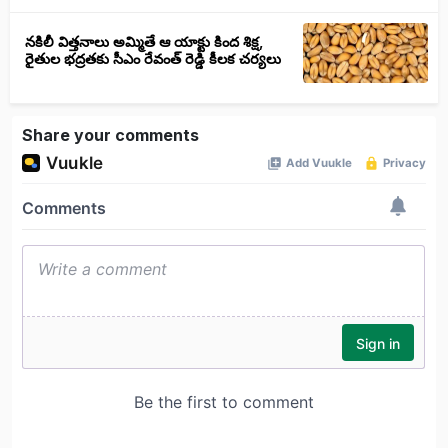
నకిలీ విత్తనాలు అమ్మితే ఆ యాక్టు కింద శిక్ష,
రైతుల భద్రతకు సీఎం రేవంత్ రెడ్డి కీలక చర్యలు
Share your comments