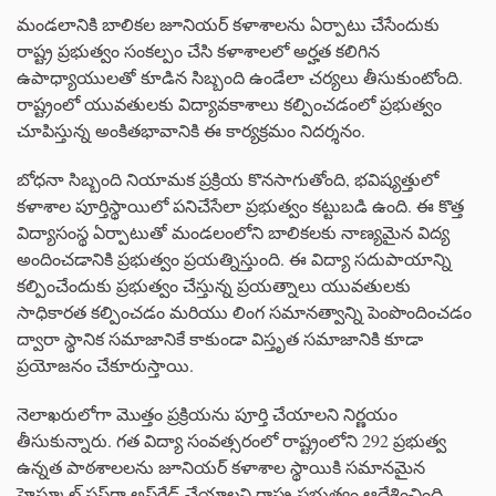
మండలానికి బాలికల జూనియర్ కళాశాలను ఏర్పాటు చేసేందుకు
రాష్ట్ర ప్రభుత్వం సంకల్పం చేసి కళాశాలలో అర్హత కలిగిన
ఉపాధ్యాయులతో కూడిన సిబ్బంది ఉండేలా చర్యలు తీసుకుంటోంది.
రాష్ట్రంలో యువతులకు విద్యావకాశాలు కల్పించడంలో ప్రభుత్వం
చూపిస్తున్న అంకితభావానికి ఈ కార్యక్రమం నిదర్శనం.
బోధనా సిబ్బంది నియామక ప్రక్రియ కొనసాగుతోంది, భవిష్యత్తులో
కళాశాల పూర్తిస్థాయిలో పనిచేసేలా ప్రభుత్వం కట్టుబడి ఉంది. ఈ కొత్త
విద్యాసంస్థ ఏర్పాటుతో మండలంలోని బాలికలకు నాణ్యమైన విద్య
అందించడానికి ప్రభుత్వం ప్రయత్నిస్తుంది. ఈ విద్యా సదుపాయాన్ని
కల్పించేందుకు ప్రభుత్వం చేస్తున్న ప్రయత్నాలు యువతులకు
సాధికారత కల్పించడం మరియు లింగ సమానత్వాన్ని పెంపొందించడం
ద్వారా స్థానిక సమాజానికే కాకుండా విస్తృత సమాజానికి కూడా
ప్రయోజనం చేకూరుస్తాయి.
నెలాఖరులోగా మొత్తం ప్రక్రియను పూర్తి చేయాలని నిర్ణయం
తీసుకున్నారు. గత విద్యా సంవత్సరంలో రాష్ట్రంలోని 292 ప్రభుత్వ
ఉన్నత పాఠశాలలను జూనియర్ కళాశాల స్థాయికి సమానమైన
హైస్కూల్ ప్లస్‌గా అప్‌గ్రేడ్ చేయాలని రాష్ట్ర ప్రభుత్వం ఆదేశించింది.