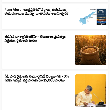
Rain Alert : ఆంధ్రప్రదేశ్‌లో వర్షాలు, ఉరుములు,
ఈదురుగాలుల ముప్పు: వాతావరణ శాఖ హెచ్చరిక
తడిసిన ధాన్యానికీ భరోసా – తెలంగాణ ప్రభుత్వం
నిర్ణయం, రైతులకు ఊరట
ఏపీ పాడి రైతులకు శుభవార్త షెడ్ నిర్మాణానికి 70%
వరకు సబ్సిడీ, గడ్డి సాగుకు రూ.15,000 సాయం