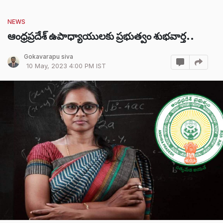
NEWS
ఆంధ్రప్రదేశ్ ఉపాధ్యాయులకు ప్రభుత్వం శుభవార్త..
Gokavarapu siva
10 May, 2023 4:00 PM IST