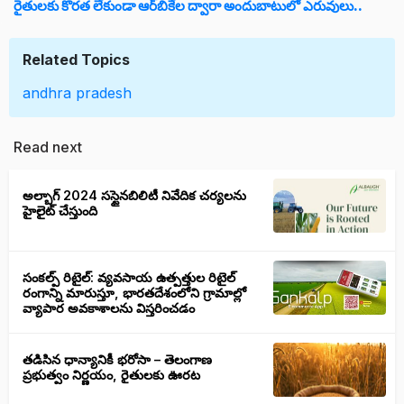
రైతులకు కొరత లేకుండా ఆర్‌బికేల ద్వారా అందుబాటులో ఎరువులు..
Related Topics
andhra pradesh
Read next
అల్బాగ్ 2024 సస్టైనబిలిటీ నివేదిక చర్యలను
హైలైట్ చేస్తుంది
సంకల్ప్ రిటైల్: వ్యవసాయ ఉత్పత్తుల రిటైల్
రంగాన్ని మారుస్తూ, భారతదేశంలోని గ్రామాల్లో
వ్యాపార అవకాశాలను విస్తరించడం
తడిసిన ధాన్యానికీ భరోసా – తెలంగాణ
ప్రభుత్వం నిర్ణయం, రైతులకు ఊరట