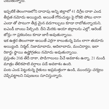
చెబుతున్నారు.
ఇప్పటికే తెలంగాణలోని దాదాపు అన్ని జిల్లాలో 41 డిగ్రీల దాకా ఎండ
తీవ్రత నమోదు అయ్యింది. అయితే గోరుచుట్టు పై రోకలి పోటు లాగా
ఎండా తో పాటుగా తీవ్ర మైన వడగాల్పులు కూడా రాబోతున్నాయని,
ఐఎండీ బాంబు పేల్చింది. దీని మేరకు ఆయా జిల్లాలను ఎల్లో, ఆరెంజ్
జోన్లు గా ప్రకటనలు కూడా జారీ అవుతున్నాయి.
ఇక ఉత్తర తెలంగాణా అయితే ఎర్రగా కాలుతున్న పెనం లాగా తయారు
అయ్యింది. నిర్మల్, నిజామాబాదు, ఆదిలాబాదు, మంచిర్యాల, ఇలా
రికార్డు స్థాయి ఉష్ణోగ్రతలు నమోదు అవుతున్నాయి.
ప్రస్తుతం 20వ తేదీ దాకా, పొడిగాలులు వీచే అవకాశం ఉన్నా, 21 నుండి
మాత్రం తేలికపాటి వర్షాలు పడే అవకాశం ఉంది.
పంట ఎండ పెట్టుకున్న రైతులు అప్రమత్తంగా ఉండి, ముందస్తు చర్యలు
చెప్చేపట్టాలని నిపుణులు సూచిస్తున్నారు.