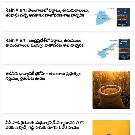
Rain Alert: తెలంగాణలో వర్షాలు, ఈదురుగాలులు,
తుఫాన్లు వచ్చే అవకాశం: వాతావరణ శాఖ హెచ్చరిక
Rain Alert : ఆంధ్రప్రదేశ్‌లో వర్షాలు, ఉరుములు,
ఈదురుగాలుల ముప్పు: వాతావరణ శాఖ హెచ్చరిక
తడిసిన ధాన్యానికీ భరోసా – తెలంగాణ ప్రభుత్వం
నిర్ణయం, రైతులకు ఊరట
ఏపీ పాడి రైతులకు శుభవార్త షెడ్ నిర్మాణానికి 70%
వరకు సబ్సిడీ, గడ్డి సాగుకు రూ.15,000 సాయం