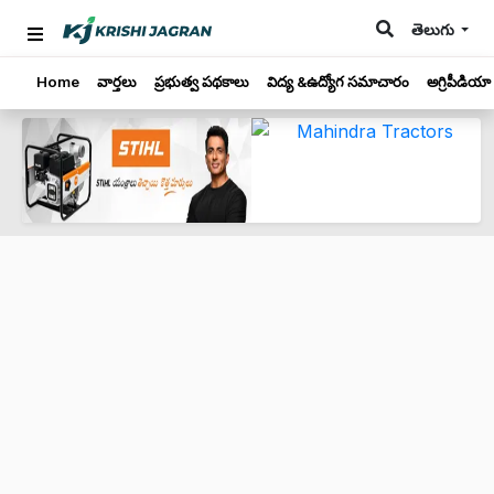
తెలుగు
Home
వార్తలు
ప్రభుత్వ పథకాలు
విద్య &ఉద్యోగ సమాచారం
అగ్రిపీడియా