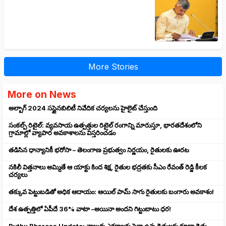
More Stories
More on News
అల్బాగ్ 2024 సస్టైనబిలిటీ నివేదిక చర్యలను హైలైట్ చేస్తుంది
సంకల్ప్ రిటైల్: వ్యవసాయ ఉత్పత్తుల రిటైల్ రంగాన్ని మారుస్తూ, భారతదేశంలోని
గ్రామాల్లో వ్యాపార అవకాశాలను విస్తరించడం
తడిసిన ధాన్యానికీ భరోసా – తెలంగాణ ప్రభుత్వం నిర్ణయం, రైతులకు ఊరట
నకిలీ విత్తనాలు అమ్మితే ఆ యాక్టు కింద శిక్ష, రైతుల భద్రతకు సీఎం రేవంత్ రెడ్డి కీలక
చర్యలు
తక్కువ పెట్టుబడితో అధిక ఆదాయం: ఆయిల్ పామ్ సాగు రైతులకు బంగారు అవకాశం!
దేశ ఉత్పత్తిలో ఏపీదే 36% వాటా –అయినా అందని గిట్టుబాటు ధర!