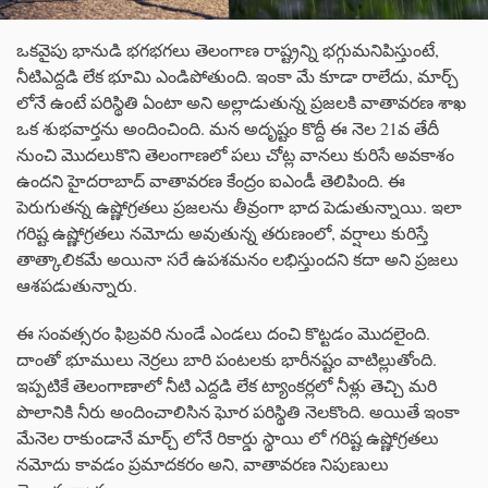
ఒకవైపు భానుడి భగభగలు తెలంగాణ రాష్ట్రన్ని భగ్గుమనిపిస్తుంటే,
నీటిఎద్దడి లేక భూమి ఎండిపోతుంది. ఇంకా మే కూడా రాలేదు, మార్చ్
లోనే ఉంటే పరిస్థితి ఏంటా అని అల్లాడుతున్న ప్రజలకి వాతావరణ శాఖ
ఒక శుభవార్తను అందించింది. మన అదృష్టం కొద్దీ ఈ నెల 21వ తేదీ
నుంచి మొదలుకొని తెలంగాణలో పలు చోట్ల వానలు కురిసే అవకాశం
ఉందని హైదరాబాద్ వాతావరణ కేంద్రం ఐఎండీ తెలిపింది. ఈ
పెరుగుతన్న ఉష్ణోగ్రతలు ప్రజలను తీవ్రంగా భాద పెడుతున్నాయి. ఇలా
గరిష్ట ఉష్ణోగ్రతలు నమోదు అవుతున్న తరుణంలో, వర్షాలు కురిస్తే
తాత్కాలికమే అయినా సరే ఉపశమనం లభిస్తుందని కదా అని ప్రజలు
ఆశపడుతున్నారు.
ఈ సంవత్సరం ఫిబ్రవరి నుండే ఎండలు దంచి కొట్టడం మొదలైంది.
దాంతో భూములు నెర్రలు బారి పంటలకు భారీనష్టం వాటిల్లుతోంది.
ఇప్పటికే తెలంగాణాలో నీటి ఎద్దడి లేక ట్యాంకర్లలో నీళ్లు తెచ్చి మరి
పొలానికి నీరు అందించాలిసిన ఘోర పరిస్థితి నెలకొంది. అయితే ఇంకా
మేనెల రాకుండానే మార్చ్ లోనే రికార్డు స్థాయి లో గరిష్ట ఉష్ణోగ్రతలు
నమోదు కావడం ప్రమాదకరం అని, వాతావరణ నిపుణులు