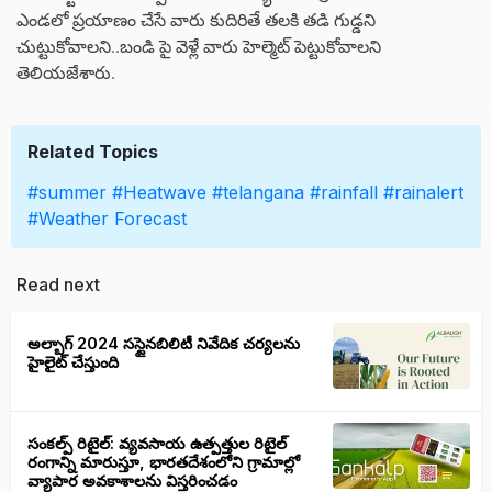
ఎండలో ప్రయాణం చేసే వారు కుదిరితే తలకి తడి గుడ్డని
చుట్టుకోవాలని..బండి పై వెళ్లే వారు హెల్మెట్ పెట్టుకోవాలని
తెలియజేశారు.
Related Topics
#summer
#Heatwave
#telangana
#rainfall
#rainalert
#Weather Forecast
Read next
అల్బాగ్ 2024 సస్టైనబిలిటీ నివేదిక చర్యలను
హైలైట్ చేస్తుంది
సంకల్ప్ రిటైల్: వ్యవసాయ ఉత్పత్తుల రిటైల్
రంగాన్ని మారుస్తూ, భారతదేశంలోని గ్రామాల్లో
వ్యాపార అవకాశాలను విస్తరించడం