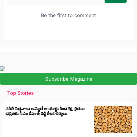
Subscribe Magazine
Top Stories
నకిలీ విత్తనాలు అమ్మితే ఆ యాక్టు కింద శిక్ష, రైతుల
భద్రతకు సీఎం రేవంత్ రెడ్డి కీలక చర్యలు