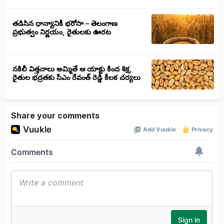
తడిసిన ధాన్యానికీ భరోసా – తెలంగాణ
ప్రభుత్వం నిర్ణయం, రైతులకు ఊరట
నకిలీ విత్తనాలు అమ్మితే ఆ యాక్టు కింద శిక్ష,
రైతుల భద్రతకు సీఎం రేవంత్ రెడ్డి కీలక చర్యలు
Share your comments