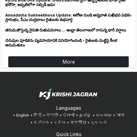
Rythu Bharosa Update: నాలుగు ఎకరాలకు పైగా ఉన్న రైతులకు కూడా రైతు
భరోసా, అప్పటిలోగా సబ్సిడీ జమ!
Annadatha Sukheebhava Update: ఆరోజు నుండి అన్నదాత సుఖీభవ పథకం
ప్రారంభం, సీఎం చంద్రబాబు రైతులకు శుభవార్త
తరుముకొస్తున్న నైరుతి రుతుపవనాలు ... ఆంధ్రా తెలంగాణలో రానున్న భారీ వర్షాలు
చెరువుల పూడికను వ్యవసాయానికి వినియోగించండి – రైతులకు మట్టిపై కీలక
అనుమతులు
More
Languages
English
हिंदी
मराठी
ਪੰਜਾਬੀ
தமிழ்
മലയാളം
বাংলা
ಕನ್ನಡ
ଓଡିଆ
অসমীয়া
ગુજરાતી
Quick Links