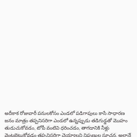
అదీకాక రోజువారీ పనులకోసం ఎండలో పడిగాపులు కాసే సాధారణ
జనం మాత్రం తప్పనిసరిగా ఎండలో ఉన్నప్పుడు తడిగుడ్డతో మొహం
తుడుచుకోవడం, టోపీ వంటివి ధరించడం, తాగడానికి నీళ్లు
వెంటబెట్టుకోవడం తప్పనిసరిగా చెయ్యాలని నిపుణుల సూచన. అలానే