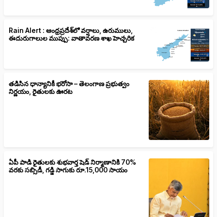
Rain Alert : ఆంధ్రప్రదేశ్‌లో వర్షాలు, ఉరుములు,
ఈదురుగాలుల ముప్పు: వాతావరణ శాఖ హెచ్చరిక
తడిసిన ధాన్యానికీ భరోసా – తెలంగాణ ప్రభుత్వం
నిర్ణయం, రైతులకు ఊరట
ఏపీ పాడి రైతులకు శుభవార్త షెడ్ నిర్మాణానికి 70%
వరకు సబ్సిడీ, గడ్డి సాగుకు రూ.15,000 సాయం