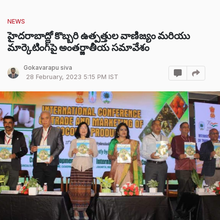
NEWS
హైదరాబాద్లో కొబ్బరి ఉత్పత్తుల వాణిజ్యం మరియు
మార్కెటింగ్‌పై అంతర్జాతీయ సమావేశం
Gokavarapu siva
28 February, 2023 5:15 PM IST