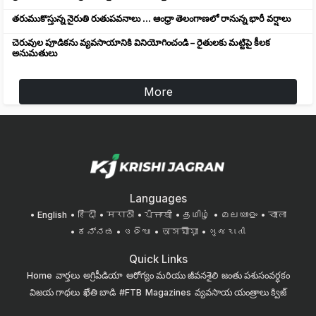
తరుముకొస్తున్న నైరుతి రుతుపవనాలు ... ఆంధ్రా తెలంగాణలో రానున్న భారీ వర్షాలు
చెరువుల పూడికను వ్యవసాయానికి వినియోగించండి – రైతులకు మట్టిపై కీలక
అనుమతులు
More
Languages
English
हिंदी
मराठी
ਪੰਜਾਬੀ
தமிழ்
മലയാളം
বাংলা
ಕನ್ನಡ
ଓଡିଆ
অসমীয়া
ગુજરાતી
Quick Links
Home
వార్తలు
అగ్రిపీడియా
ఆరోగ్యం మరియు జీవనశైలి
జంతు పశుసంవర్ధకం
విజయ గాథలు
ఖేతి బాడి
#FTB
Magazines
వ్యవసాయ యంత్రాలు
క్విజ్