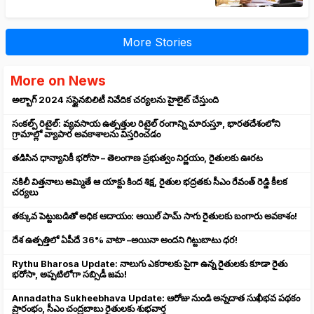
More Stories
More on News
అల్బాగ్ 2024 సస్టైనబిలిటీ నివేదిక చర్యలను హైలైట్ చేస్తుంది
సంకల్ప్ రిటైల్: వ్యవసాయ ఉత్పత్తుల రిటైల్ రంగాన్ని మారుస్తూ, భారతదేశంలోని
గ్రామాల్లో వ్యాపార అవకాశాలను విస్తరించడం
తడిసిన ధాన్యానికీ భరోసా – తెలంగాణ ప్రభుత్వం నిర్ణయం, రైతులకు ఊరట
నకిలీ విత్తనాలు అమ్మితే ఆ యాక్టు కింద శిక్ష, రైతుల భద్రతకు సీఎం రేవంత్ రెడ్డి కీలక
చర్యలు
తక్కువ పెట్టుబడితో అధిక ఆదాయం: ఆయిల్ పామ్ సాగు రైతులకు బంగారు అవకాశం!
దేశ ఉత్పత్తిలో ఏపీదే 36% వాటా –అయినా అందని గిట్టుబాటు ధర!
Rythu Bharosa Update: నాలుగు ఎకరాలకు పైగా ఉన్న రైతులకు కూడా రైతు
భరోసా, అప్పటిలోగా సబ్సిడీ జమ!
Annadatha Sukheebhava Update: ఆరోజు నుండి అన్నదాత సుఖీభవ పథకం
ప్రారంభం, సీఎం చంద్రబాబు రైతులకు శుభవార్త