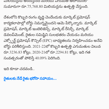
మిలియన్లను అందిస్తుంది మరియు ఎగుమతి ఆదాయంలో
సుమారుగా రూ.75,768.80 మిలియన్లను ఉత్పత్తి చేస్తుంది.
దేశంలోని కొబ్బరి రంగం వృద్ధి చెందేందుకు మార్కెట్ ప్రమోషన్
కార్యకలాపాల్లో బోర్డు నిమగ్నమైందని ఆమె పేర్కొన్నారు. మార్కెట్
ప్రమోషన్, మార్కెట్ ఇంటెలిజెన్స్, మార్కెట్ రీసెర్చ్, మార్కెట్
డెవలప్‌మెంట్, రైతుల సమిష్టిని సులభతరం చేయడం మరియు
ఎక్స్పోర్ట్ ప్రమోషన్ కౌన్సిల్ (EPC) బాధ్యతలను నిర్వహించడం అనేవి
బోర్డు పరిశీలిస్తుంది. 2021-22లో కొబ్బరి ఉత్పత్తి ఎగుమతుల విలువ
రూ.3236.83 కోట్లు, 2020-21లో రూ.2294.81 కోట్లు, ఇది గత
సంవత్సరంతో పోలిస్తే 40.09% పెరిగింది.
ఇది కూడా చదవండి..
రైతులకు నేడే రైతు భరోసా సహాయం...