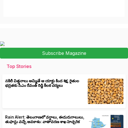
Subscribe Magazine
Top Stories
నకిలీ విత్తనాలు అమ్మితే ఆ యాక్టు కింద శిక్ష, రైతుల
భద్రతకు సీఎం రేవంత్ రెడ్డి కీలక చర్యలు
Rain Alert: తెలంగాణలో వర్షాలు, ఈదురుగాలులు,
తుఫాన్లు వచ్చే అవకాశం: వాతావరణ శాఖ హెచ్చరిక