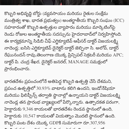
కొబ్బరి అభివృద్ధి బోర్డు (వ్యవసాయం మరియు రైతుల సంక్షేమ
మంత్రిత్వ శాఖ, భారత ప్రభుత్వం) అంతర్జాతీయ కొబ్బరి సంఘం (ICC)
సహకారంతో కొబ్బరి ఉత్పత్తుల వ్యాపారం మరియు మార్కెటింగ్‌పై
రెండు రోజుల అంతర్జాతీయ సదస్సును హైదరాబాద్‌లో నిర్వహిస్తోంది.
ఈ కార్యక్రమాన్ని సిడిబి చీఫ్ ఎగ్జిక్యూటివ్ ఆఫీసర్ డాక్టర్ విజయలక్ష్మి
నాదెండ్ల; ఐసిసి ఎగ్జిక్యూటివ్ డైరెక్టర్ డాక్టర్ జెల్ఫినా సి. అలోవ్, డాక్టర్
రేఘునందన్ రావు,తెలంగాణ యొక్క ప్రిన్సిపల్ సెక్రటరీ మరియు APC;
డాక్టర్ పి. చంద్ర శేఖర, డైరెక్టర్ జనరల్, MANAGE సమక్షంలో
ప్రారంభించారు.
భారతదేశం ప్రపంచంలోనే అతిపెద్ద కొబ్బరి ఉత్పత్తి చేసే దేశమని,
ప్రపంచ ఉత్పత్తిలో 30.93% వాటాను కలిగి ఉందని, ఇండోనేషియా
మరియు ఫిలిప్పీన్స్ తర్వాతి స్థానాల్లో ఉన్నాయని డాక్టర్ విజయలక్ష్మి
నాదెండ్ల తన ప్రారంభ వ్యాఖ్యలలో పేర్కొన్నారు. ఉత్పాదకత పరంగా,
హెక్టారుకు 9,346 కాయలతో భారతదేశం రెండవ స్థానంలో ఉంది,
హెక్టారుకు 10,547 కాయలతో వియత్నాం మొదటి స్థానంలో ఉంది.
కొబ్బరి పంట దేశం యొక్క GDPకి సుమారుగా రూ.307,956