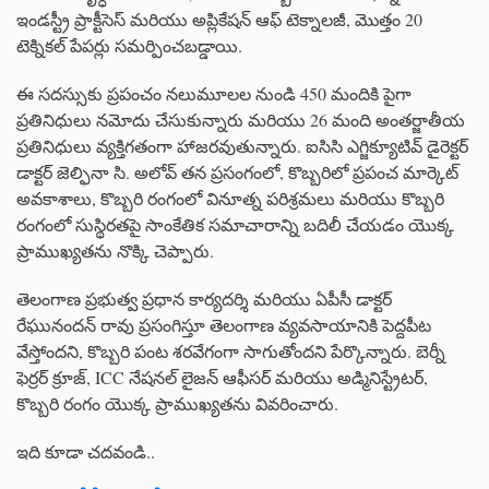
ఇండస్ట్రీ ప్రాక్టీసెస్ మరియు అప్లికేషన్ ఆఫ్ టెక్నాలజీ, మొత్తం 20
టెక్నికల్ పేపర్లు సమర్పించబడ్డాయి.
ఈ సదస్సుకు ప్రపంచం నలుమూలల నుండి 450 మందికి పైగా
ప్రతినిధులు నమోదు చేసుకున్నారు మరియు 26 మంది అంతర్జాతీయ
ప్రతినిధులు వ్యక్తిగతంగా హాజరవుతున్నారు. ఐసిసి ఎగ్జిక్యూటివ్ డైరెక్టర్
డాక్టర్ జెల్ఫినా సి. అలోవ్ తన ప్రసంగంలో, కొబ్బరిలో ప్రపంచ మార్కెట్
అవకాశాలు, కొబ్బరి రంగంలో వినూత్న పరిశ్రమలు మరియు కొబ్బరి
రంగంలో సుస్థిరతపై సాంకేతిక సమాచారాన్ని బదిలీ చేయడం యొక్క
ప్రాముఖ్యతను నొక్కి చెప్పారు.
తెలంగాణ ప్రభుత్వ ప్రధాన కార్యదర్శి మరియు ఏపీసీ డాక్టర్
రేఘునందన్ రావు ప్రసంగిస్తూ తెలంగాణ వ్యవసాయానికి పెద్దపీట
వేస్తోందని, కొబ్బరి పంట శరవేగంగా సాగుతోందని పేర్కొన్నారు. బెర్నీ
ఫెర్రర్ క్రూజ్, ICC నేషనల్ లైజన్ ఆఫీసర్ మరియు అడ్మినిస్ట్రేటర్,
కొబ్బరి రంగం యొక్క ప్రాముఖ్యతను వివరించారు.
ఇది కూడా చదవండి..