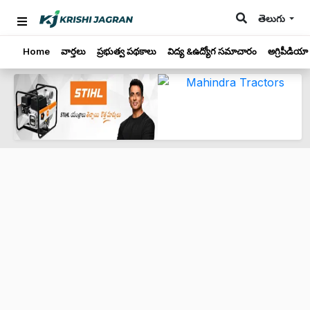
తెలుగు
Home
వార్తలు
ప్రభుత్వ పథకాలు
విద్య &ఉద్యోగ సమాచారం
అగ్రిపీడియా