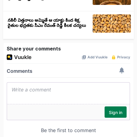
నకిలీ విత్తనాలు అమ్మితే ఆ యాక్టు కింద శిక్ష,
రైతుల భద్రతకు సీఎం రేవంత్ రెడ్డి కీలక చర్యలు
Share your comments