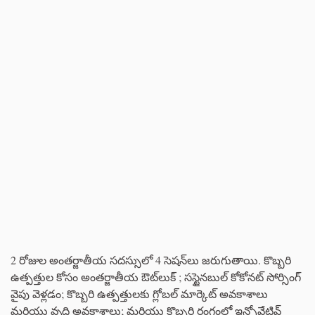
2 రోజుల అంతర్జాతీయ సదస్సులో 4 సెషన్‌లు జరుగుతాయి. కొబ్బరి
ఉత్పత్తుల కోసం అంతర్జాతీయ ఔట్‌లుక్ ; సస్టైనబుల్ కోకోనట్ సోర్సింగ్
వైపు వెళ్లడం; కొబ్బరి ఉత్పత్తులకు గ్లోబల్ మార్కెట్ అవకాశాలు
మరియు వృద్ధి అవకాశాలు; మరియు కొబ్బరి రంగంలో ఇన్నోవేటివ్