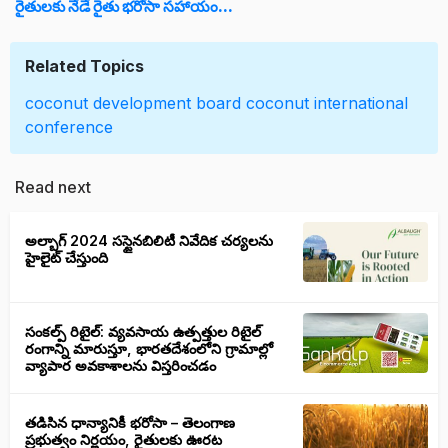
రైతులకు నేడే రైతు భరోసా సహాయం...
Related Topics
coconut development board
coconut
international
conference
Read next
అల్బాగ్ 2024 సస్టైనబిలిటీ నివేదిక చర్యలను
హైలైట్ చేస్తుంది
సంకల్ప్ రిటైల్: వ్యవసాయ ఉత్పత్తుల రిటైల్
రంగాన్ని మారుస్తూ, భారతదేశంలోని గ్రామాల్లో
వ్యాపార అవకాశాలను విస్తరించడం
తడిసిన ధాన్యానికీ భరోసా – తెలంగాణ
ప్రభుత్వం నిర్ణయం, రైతులకు ఊరట