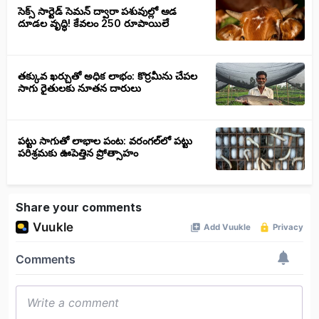
సెక్స్‌ సార్టెడ్‌ సెమన్‌ ద్వారా పశువుల్లో ఆడ
దూడల వృద్ధి! కేవలం 250 రూపాయిలే
తక్కువ ఖర్చుతో అధిక లాభం: కొర్రమీను చేపల
సాగు రైతులకు నూతన దారులు
పట్టు సాగుతో లాభాల పంట: వరంగల్‌లో పట్టు
పరిశ్రమకు ఊపెత్తిన ప్రోత్సాహం
Share your comments