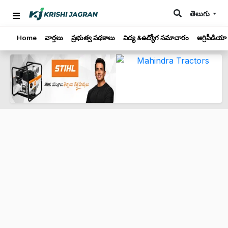
తెలుగు
Home
వార్తలు
ప్రభుత్వ పథకాలు
విద్య &ఉద్యోగ సమాచారం
అగ్రిపీడియా