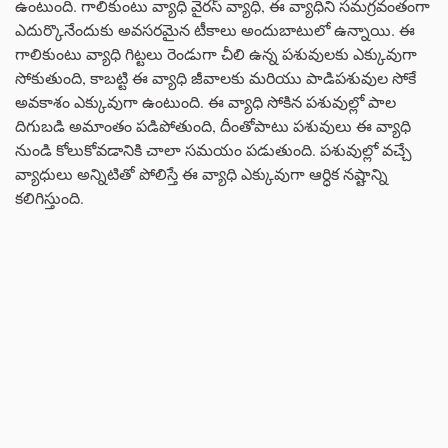
ఉంటుంది. గాలికుంటు వ్యాధి వైరస్ వ్యాధి, ఈ వ్యాధిని సమగ్రవంతంగా
ఎదుర్కొనేందుకు అవసరమైన టీకాలు అందుబాటులో ఉన్నాయి. ఈ
గాలికుంటు వ్యాధి గిట్టలు రెండుగా చీలి ఉన్న పశువులకు ఎక్కువుగా
సోకుతుంది, కాబట్టి ఈ వ్యాధి జీవాలకు మరియు పాడిపశువుల సోకే
అవకాశం ఎక్కువుగా ఉంటుంది. ఈ వ్యాధి సోకిన పశువుల్లో పాల
దిగుబడి అమాంతం పడిపోతుంది, దీంతోపాటు పశువులు ఈ వ్యాధి
నుండి కోలుకోవడానికి చాలా సమయం పడుతుంది. పశువుల్లో వచ్చే
వ్యాధులు అన్నిటితో పోలిస్తే ఈ వ్యాధి ఎక్కువుగా ఆర్ధిక నష్టాన్ని
కలిగిస్తుంది.