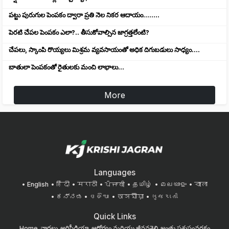
పట్టు పురుగుల పెంపకం ద్వారా ప్రతి నెల నికర ఆదాయం........
పెరటి చేపల పెంపకం ఎలా?.. తీసుకోవాల్సిన జాగ్రత్తలేంటి?
చేపలు, స్కాంపి రొయ్యలు మిశ్రమ వ్యవసాయంతో అధిక దిగుబడులు సాధ్యం....
బాతులా పెంపకంతో రైతులకు మంచి లాభాలు...
More
Languages
English
हिंदी
मराठी
ਪੰਜਾਬੀ
தமிழ்
മലയാളം
বাংলা
ಕನ್ನಡ
ଓଡିଆ
অসমীয়া
ગુજરાતી
Quick Links
Home
వార్తలు
అగ్రిపీడియా
ఆరోగ్యం మరియు జీవనశైలి
జంతు పశుసంవర్ధకం