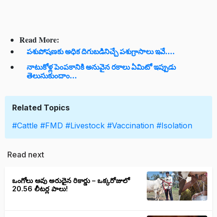
Read More:
పశుపోషణకు అధిక దిగుబడినిచ్చే పశుగ్రాసాలు ఇవే....
నాటుకోళ్ల పెంపకానికి అనువైన రకాలు ఏమిటో ఇప్పుడు
తెలుసుకుందాం...
Related Topics
#Cattle
#FMD
#Livestock
#Vaccination
#Isolation
Read next
ఒంగోలు ఆవు అరుదైన రికార్డు – ఒక్కరోజులో
20.56 లీటర్ల పాలు!