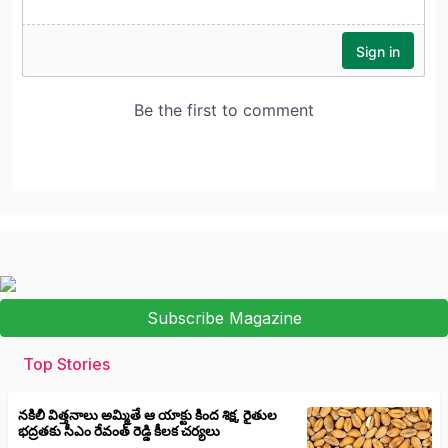
Subscribe Magazine
Top Stories
నకిలీ విత్తనాలు అమ్మితే ఆ యాక్టు కింద శిక్ష, రైతుల
భద్రతకు సీఎం రేవంత్ రెడ్డి కీలక చర్యలు