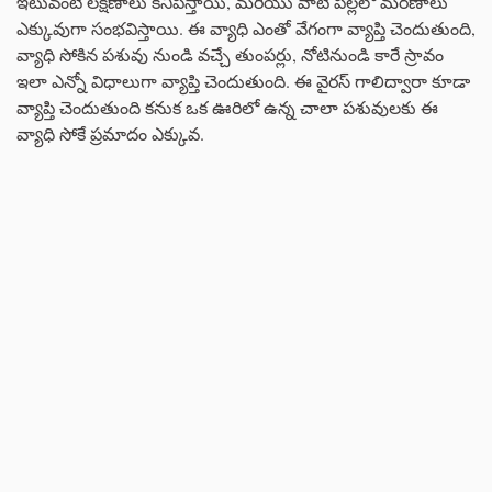
ఇటువంటి లక్షణాలు కనిపిస్తాయి, మరియు వాటి పిల్లలో మరణాలు
ఎక్కువుగా సంభవిస్తాయి. ఈ వ్యాధి ఎంతో వేగంగా వ్యాప్తి చెందుతుంది,
వ్యాధి సోకిన పశువు నుండి వచ్చే తుంపర్లు, నోటినుండి కారే స్రావం
ఇలా ఎన్నో విధాలుగా వ్యాప్తి చెందుతుంది. ఈ వైరస్ గాలిద్వారా కూడా
వ్యాప్తి చెందుతుంది కనుక ఒక ఊరిలో ఉన్న చాలా పశువులకు ఈ
వ్యాధి సోకే ప్రమాదం ఎక్కువ.