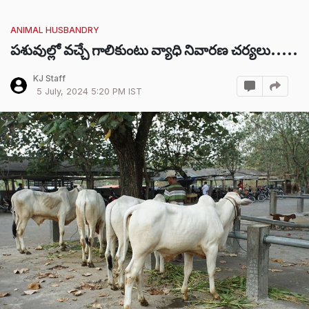
ANIMAL HUSBANDRY
పశువుల్లో వచ్చే గాలికుంటు వ్యాధి నివారణ చర్యలు.....
KJ Staff
5 July, 2024 5:20 PM IST