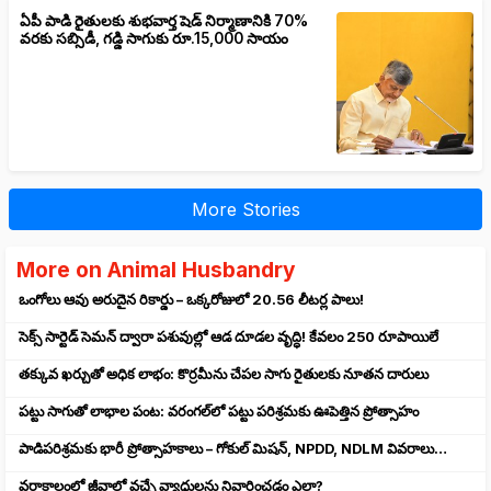
ఏపీ పాడి రైతులకు శుభవార్త షెడ్ నిర్మాణానికి 70%
వరకు సబ్సిడీ, గడ్డి సాగుకు రూ.15,000 సాయం
More Stories
More on Animal Husbandry
ఒంగోలు ఆవు అరుదైన రికార్డు – ఒక్కరోజులో 20.56 లీటర్ల పాలు!
సెక్స్‌ సార్టెడ్‌ సెమన్‌ ద్వారా పశువుల్లో ఆడ దూడల వృద్ధి! కేవలం 250 రూపాయిలే
తక్కువ ఖర్చుతో అధిక లాభం: కొర్రమీను చేపల సాగు రైతులకు నూతన దారులు
పట్టు సాగుతో లాభాల పంట: వరంగల్‌లో పట్టు పరిశ్రమకు ఊపెత్తిన ప్రోత్సాహం
పాడిపరిశ్రమకు భారీ ప్రోత్సాహకాలు – గోకుల్ మిషన్, NPDD, NDLM వివరాలు…
వర్షాకాలంలో జీవాల్లో వచ్చే వ్యాధులను నివారించడం ఎలా?