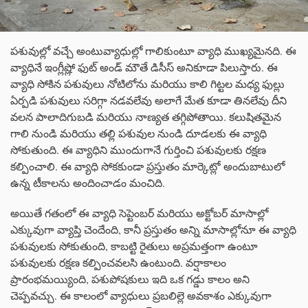
పశువుల్లో వచ్చే అంటువ్యాధుల్లో గాలికుంటూ వ్యాధి ముఖ్యమైనది. ఈ
వ్యాధినే ఇంగ్లీష్లో ఫుట్ అండ్ మౌతే డిసీస్ అనికూడా పిలుస్తారు. ఈ
వ్యాధి సోకిన పశువులు నోటిలోను మరియు కాలి గిట్టల మధ్య ఫుల్లు
ఏర్పడి పశువులు సరిగ్గా నడవలేవు అలాగే మేత కూడా తినలేవు దీని
వలన పాలాదిగుబడి మరియు నాణ్యత తగ్గిపోతాయి. కలుషితమైన
గాలి నుండి మరియు తల్లి పశువుల నుండి దూడలకు ఈ వ్యాధి
సోకుతుంది. ఈ వ్యాధిని ముందుగానే గుర్తించి పశువులకు రక్షణ
కల్పించాలి. ఈ వ్యాధి సోకకుండా ప్రస్తుతం మార్కెట్లో అందుబాటులో
ఉన్న టీకాలను అందించాడం మంచిది.
అయితే గతంలో ఈ వ్యాధి సెప్టెంబర్ మరియు అక్టోబర్ మాసాల్లో
ఎక్కువుగా వ్యాప్తి చెందేంది, కానీ ప్రస్తుతం అన్ని మాసాల్లోనూ ఈ వ్యాధి
పశువులకు సోకుతుంది, కాబట్టి రైతులు అప్రమత్తంగా ఉంటూ
పశువులకు రక్షణ కల్పించవలసి ఉంటుంది. వర్షాకాలం
ప్రారంభమయ్యింది, పశుపోషకులు ఇది ఒక గడ్డు కాలం అని
చెప్పవచ్చు. ఈ కాలంలో వ్యాధులు ప్రబలిల్లె అవకాశం ఎక్కువుగా