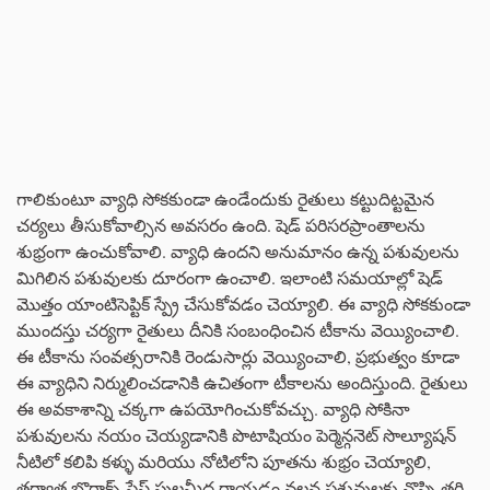
గాలికుంటూ వ్యాధి సోకకుండా ఉండేందుకు రైతులు కట్టుదిట్టమైన
చర్యలు తీసుకోవాల్సిన అవసరం ఉంది. షెడ్ పరిసరప్రాంతాలను
శుభ్రంగా ఉంచుకోవాలి. వ్యాధి ఉందని అనుమానం ఉన్న పశువులను
మిగిలిన పశువులకు దూరంగా ఉంచాలి. ఇలాంటి సమయాల్లో షెడ్
మొత్తం యాంటిసెప్టిక్ స్ప్రే చేసుకోవడం చెయ్యాలి. ఈ వ్యాధి సోకకుండా
ముందస్తు చర్యగా రైతులు దీనికి సంబంధించిన టీకాను వెయ్యించాలి.
ఈ టీకాను సంవత్సరానికి రెండుసార్లు వెయ్యించాలి, ప్రభుత్వం కూడా
ఈ వ్యాధిని నిర్ములించడానికి ఉచితంగా టీకాలను అందిస్తుంది. రైతులు
ఈ అవకాశాన్ని చక్కగా ఉపయోగించుకోవచ్చు. వ్యాధి సోకినా
పశువులను నయం చెయ్యడానికి పొటాషియం పెర్మెన్గనెట్ సొల్యూషన్
నీటిలో కలిపి కళ్ళు మరియు నోటిలోని పూతను శుభ్రం చెయ్యాలి,
తర్వాత బొరాక్స్ పేస్ట్ పుల్లమీద రాయడం వలన పశువులకు నొప్పి తగ్గి