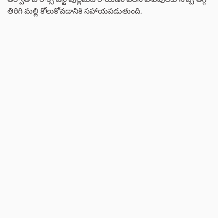
తిరిగి మల్లి కోలుకోవడానికి సహాయపడుతుంది.