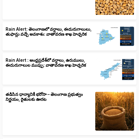
Rain Alert: తెలంగాణలో వర్షాలు, ఈదురుగాలులు,
తుఫాన్లు వచ్చే అవకాశం: వాతావరణ శాఖ హెచ్చరిక
Rain Alert : ఆంధ్రప్రదేశ్‌లో వర్షాలు, ఉరుములు,
ఈదురుగాలుల ముప్పు: వాతావరణ శాఖ హెచ్చరిక
తడిసిన ధాన్యానికీ భరోసా – తెలంగాణ ప్రభుత్వం
నిర్ణయం, రైతులకు ఊరట