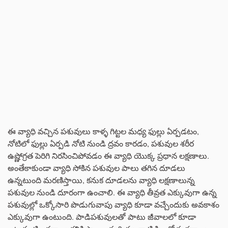
ఈ వ్యాధి వచ్చిన పశువులు కాళ్ళ గిట్టల మధ్య ఫుల్లు ఏర్పడటం,
నోటిలో ఫుల్లు ఏర్పడి నోటి నుండి ద్రవం కారడం, పశువుల శరీర
ఉష్ణోగ్రత పెరిగి నిరసించిపోవడం ఈ వ్యాధి యొక్క ప్రధాన లక్షణాలు.
అంతేకాకుండా వ్యాధి సోకిన పశువుల పాలు తగిన దూడలు
ఉన్నటుంది మరణిస్తాయి, కనుక దూడలను వ్యాధి లక్షణాలున్న
పశువుల నుండి దూరంగా ఉంచాలి. ఈ వ్యాధి తీవ్రత ఎక్కువుగా ఉన్న
పశువుల్లో ఒక్కోసారి పొడుగువాపు వ్యాధి కూడా వచ్చేందుకు అవకాశం
ఎక్కువుగా ఉంటుంది. పాడిపశువులతో పాటు జీవాలలో కూడా