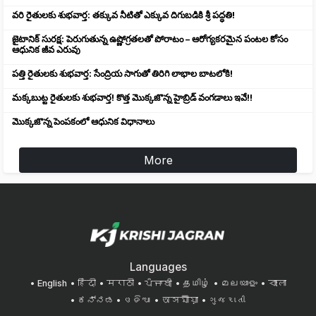
వరి రైతులకు శుభవార్త: తక్కువ నీటితో ఎక్కువ దిగుబడికి శ్రీ పద్ధతి!
జైటానిక్ సురక్ష: పెరుగుతున్న ఉష్ణోగ్రతలతో పోరాటం – ఆరోగ్యకరమైన పంటల కోసం
ఆధునిక జీవ ఎరువు
పత్తి రైతులకు శుభవార్త: సేంద్రియ సాగుతో తిరిగి లాభాల బాటలోకి!
మక్కబుట్ట రైతులకు శుభవార్త! కొత్త మొక్కజొన్న హైబ్రిడ్ వంగడాలు ఇవే!!
మొక్కజొన్న పెంపకంలో ఆధునిక విధానాలు
More
Languages
English
हिंदी
मराठी
ਪੰਜਾਬੀ
தமிழ்
മലയാളം
বাংলা
ಕನ್ನಡ
ଓଡିଆ
অসমীয়া
ગુજરાતી