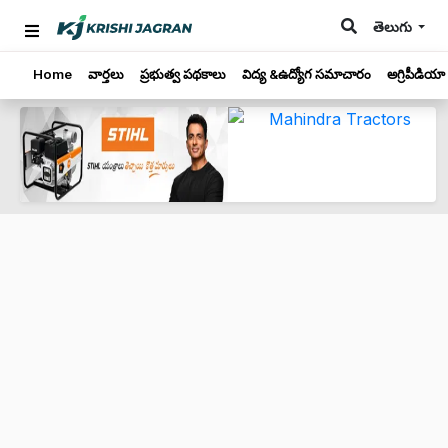
తెలుగు
Home
వార్తలు
ప్రభుత్వ పథకాలు
విద్య &ఉద్యోగ సమాచారం
అగ్రిపీడియా