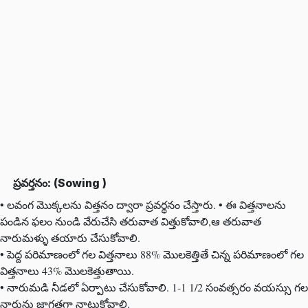
ప్రవర్తనం: (Sowing )
• లవంగ మొక్కలను విత్తనం ద్వారా ప్రవర్థనం చేస్తారు. • ఈ విత్తనాలను
పండిన ఫలం నుండి వేరుచేసి తరువాత విత్తుకోవాలి,ఆ తరువాత
నారుమళ్ళు తయారు చేసుకోవాలి.
• పెద్ద పరిమాణంలో గల విత్తనాలు 88% మొలకెత్తితే చిన్న పరిమాణంలో గల
విత్తనాలు 43% మొలకెత్తుతాయి.
• నారుమడి నీడలో ఏర్పాటు చేసుకోవాలి. 1-1 1/2 సంవత్సరం వయస్సు గల
నారును జాగ్రత్తగా నాటుకోవాలి.