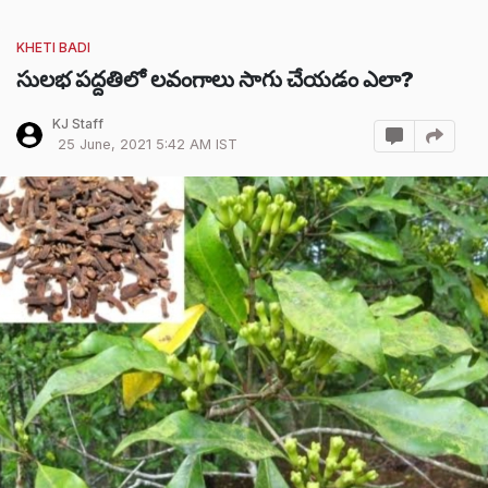
KHETI BADI
సులభ పద్దతిలో లవంగాలు సాగు చేయడం ఎలా?
KJ Staff
25 June, 2021 5:42 AM IST