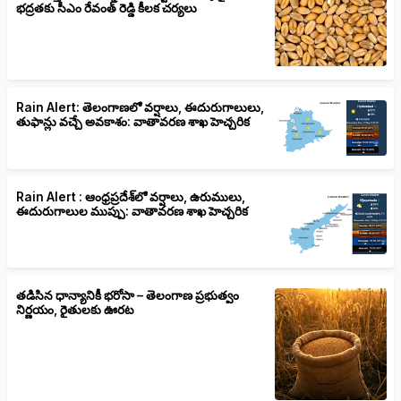
భద్రతకు సీఎం రేవంత్ రెడ్డి కీలక చర్యలు
Rain Alert: తెలంగాణలో వర్షాలు, ఈదురుగాలులు,
తుఫాన్లు వచ్చే అవకాశం: వాతావరణ శాఖ హెచ్చరిక
Rain Alert : ఆంధ్రప్రదేశ్‌లో వర్షాలు, ఉరుములు,
ఈదురుగాలుల ముప్పు: వాతావరణ శాఖ హెచ్చరిక
తడిసిన ధాన్యానికీ భరోసా – తెలంగాణ ప్రభుత్వం
నిర్ణయం, రైతులకు ఊరట