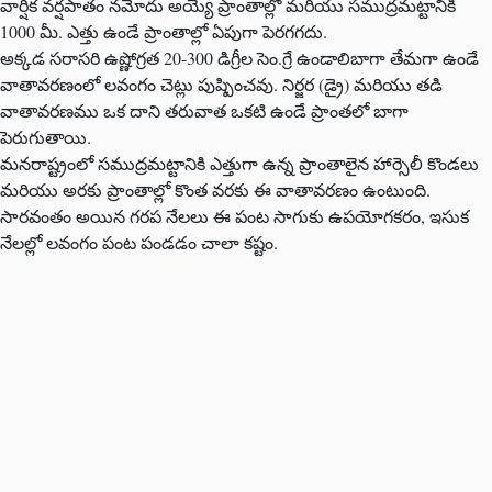
వార్షిక వర్షపాతం నమోదు అయ్యే ప్రాంతాల్లో మరియు సముద్రమట్టానికి
1000 మీ. ఎత్తు ఉండే ప్రాంతాల్లో ఏపుగా పెరగగదు.
అక్కడ సరాసరి ఉష్ణోగ్రత 20-300 డిగ్రీల సెం.గ్రే ఉండాలిబాగా తేమగా ఉండే
వాతావరణంలో లవంగం చెట్లు పుష్పించవు. నిర్జర (డ్రై) మరియు తడి
వాతావరణము ఒక దాని తరువాత ఒకటి ఉండే ప్రాంతలో బాగా
పెరుగుతాయి.
మనరాష్ట్రంలో సముద్రమట్టానికి ఎత్తుగా ఉన్న ప్రాంతాలైన హార్సెలీ కొండలు
మరియు అరకు ప్రాంతాల్లో కొంత వరకు ఈ వాతావరణం ఉంటుంది.
సారవంతం అయిన గరప నేలలు ఈ పంట సాగుకు ఉపయోగకరం, ఇసుక
నేలల్లో లవంగం పంట పండడం చాలా కష్టం.