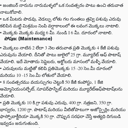
• జంజిబర్‌ నారును నారుమళ్ళలో ఒక సంవత్సరం పాటు ఉంచి తరువాత
నాటుకోవాలి.
• ఒక మీటరు పొడవు, వెడల్పు లోతు గల గుంతలు త్రవ్వి పశువు ఎరువు
కలిపిన మట్టి మిశ్రమం నింపి వర్షాకాలంలో ఈ లవంగ మొక్కలు నాటాలి.
• మొక్కకు మొక్కకు మధ్య 6 మీ. నుండి I 6 మీ. దూరంలో నాటాలి.
పోషణ: (Maintenance)
• మొక్కలు నాటిన 2 లేదా 3 నెల తరువాత ప్రతి మొక్కకు 4 కేజీ పశువు
ఎరువును వేయాలి. దీనితో పాటు జులైలో 25 గ్రా. మ్యూరేట్‌ ఆఫ్‌ పొటాష్‌
వేయాలి. ఇదే మోతాదు సెప్టెబరు, అక్టోబరు మాసంలో మళ్ళీ వేయాలి.
• ఎరువులను మట్టితో కలిపి ప్రతిమొక్కకు 15 -20 సెం.మీ దూరంలో
మరియు 10 -15 సెం.మీ లోతులో వేయాలి.
• 8 సంవత్సరము వయస్సుగల చెట్టుకి 50 కేజీ కంపోస్టు, 1 కేజి
అమ్మోనియంసల్ఫేట్‌, సూపర్‌ఫాస్ఫేట్‌ మరియు మ్యూరేట్ఆఫ్‌పొటాష్‌లను
వేయాలి.
• ప్రతి మొక్కకు 10 కి.గ్రా పశువు ఎరువు, 400 గ్రా. నత్రజని, 350 గ్రా.
భాస్వరం, 1200 గ్రా. పొటాష్‌ మరియు వీటితోపాటుగా అజోస్పైర్లిం మరియు
ఫాస్ఫోబాక్టీరియా మొక్కకి 50 గ్రా. చొప్పున సరఫరా చేస్తే అత్యధి దిగుబడి
ఇవ్వడం జరుగుతుంది.