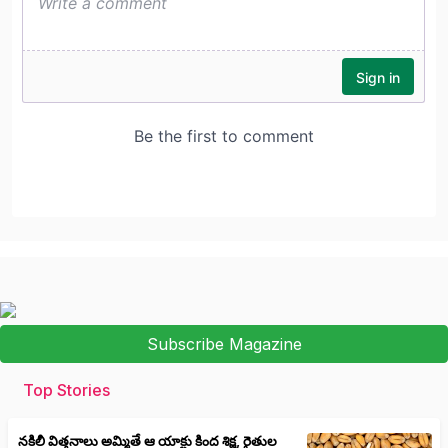
Subscribe Magazine
Top Stories
నకిలీ విత్తనాలు అమ్మితే ఆ యాక్టు కింద శిక్ష, రైతుల