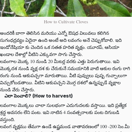
How to Cultivate Cloves
అందరికీ బాగా తెలిసిన మరియు ఎన్నో ఔషధ విలువలు కలిగిన
సుగంధద్రవ్యం ఏదైనా ఉంది అంటే అది లవంగం అనే చెప్పుకోవాలి. ఇది
ఇండోనేషియా కు చెందిన ఒక సతత హరిత వృక్షం. యూరప్, ఆసియా
ఖండాల దేశాల్లో వీటిని ఎక్కువగా సాగు చేస్తారు.
లవంగాల మొక్క 10 నుండి 20 మీటర్ల వరకు ఎత్తు పెరుగుతాయి. ఇవి
మొక్కదశ నుండి వృక్ష దశ కు చేరుకునే సమయానికి వాటి ఆకుల రంగు రాగి
రంగు నుండి ఆకుపచ్చగా మారుతాయి. వీటి పువ్వులు పుష్ప గుచ్చాలుగా
విచ్చుకోబడతాయి. వీటిని ఆకుపచ్చని మొగ్గ దశలో ఉన్నప్పుడే వృక్షాల
నుండి వేరు చేస్తారు.
ఎలా పెంచాలి? (How to harvest)
లవంగాల మొక్కలు చాలా సులభంగా ఎదుగుదలకు వస్తాయి. ఇది ప్రత్యేక
శ్రద్ద అవసరం లేని పంట. ఇవి నాటిన 4 సంవత్సరాలకు పంట దిగుబడి
వస్తుంది.
లవంగ వృక్షము తేమగా ఉండే ఉష్ణమండ వాతావరణంలో 100 -200 సెం.మీ