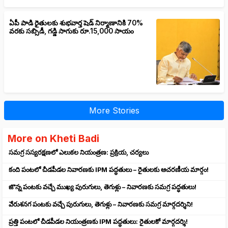
ఏపీ పాడి రైతులకు శుభవార్త షెడ్ నిర్మాణానికి 70%
వరకు సబ్సిడీ, గడ్డి సాగుకు రూ.15,000 సాయం
More Stories
More on Kheti Badi
సమగ్ర సస్యరక్షణలో ఎలుకల నియంత్రణ: ప్రక్రియ, చర్యలు
కంది పంటలో చీడపీడల నివారణకు IPM పద్ధతులు – రైతులకు ఆచరణీయ మార్గం!
జొన్న పంటకు వచ్చే ముఖ్య పురుగులు, తెగుళ్లు – నివారణకు సమగ్ర పద్ధతులు!
వేరుశనగ పంటకు వచ్చే పురుగులు, తెగుళ్లు – నివారణకు సమగ్ర మార్గదర్శిని!
ప్రత్తి పంటలో చీడపీడల నియంత్రణకు IPM పద్ధతులు: రైతులకో మార్గదర్శి!