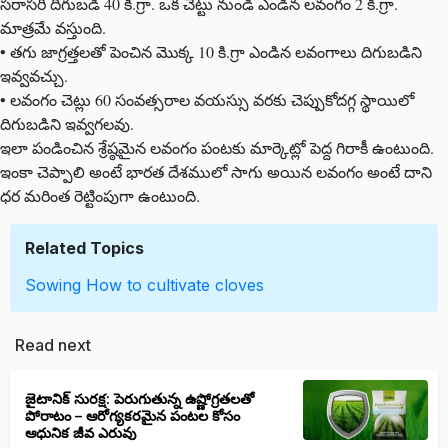
సరాసరి దిగుబడి 40 కి.గ్రా. ఒక చెట్టు నుండి ఎండిన లవంగం 2 కి.గ్రా.
మాత్రమే వస్తుంది.
• తగు జాగ్రత్తలతో పెంచిన మొక్క 10 కి.గ్రా ఎండిన లవంగాలు దిగుబడిని
ఇవ్వవచ్చు.
• లవంగం చెట్లు 60 సంవత్సరాల వయస్సు వరకు చెప్పుకోదగ్గ స్థాయిలో
దిగుబడిని ఇవ్వగలవు.
ఇలా పండించిన శ్రేష్ఠమైన లవంగం పంటకు మార్కెట్లో పెద్ద గిరాకీ ఉంటుంది.
ఇంకా చెప్పాలి అంటే భారత దేశములో సాగు అయిన లవంగం అంటే దాని
ధర మరింత రెట్టింపుగా ఉంటుంది.
Related Topics
Sowing
How to cultivate cloves
Read next
జైటానిక్ సురక్ష: పెరుగుతున్న ఉష్ణోగ్రతలతో
పోరాటం – ఆరోగ్యకరమైన పంటల కోసం
ఆధునిక జీవ ఎరువు