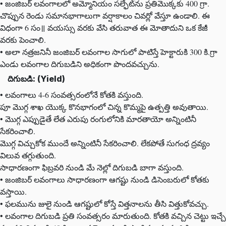
• జంజిబర్‌ లవంగాలలో అమ్మోనియం సల్ఫేట్‌ను ప్రతిమొక్కకు 400 గ్రా.
చొప్పున రెండు సమానభాగాలుగా వర్షాకాలం చివర్లో వేస్తూ ఉండాలి. ఈ
విధంగా 6 సం॥ వయస్సు వరకు వేసి తరువాత ఈ మోతాదుని ఒక కేజీ
వరకు పెంచాలి.
• అలా నత్రజనినీ జంజిబర్‌ లవంగాల సాగులో పాటిస్తే హెక్టారుకి 300 కి.గ్రా
ఎండు లవంగాల దిగుబడిని అధికంగా పొందవచ్చును.
దిగుబడి: (Yield)
• లవంగాలు 4-6 సంవత్సరంలోనే కోతకి వస్తుంది.
పూ మొగ్గ శాఖ యొక్క కొనభాగంలో చిన్న కొమ్మపై ఉత్పత్తి అవుతాయి.
• మొగ్గ ఎప్పుడైతే లేత ఎరుపు రంగులోనికి మారతాయో అన్నింటినీ
సేకరించాలి.
మొగ్గ విచ్చుకోక ముందే అన్నింటినీ సేకరించాలి. లేకపోతే సుగంధ ద్రవ్యం
విలువ తగ్గుతుంది.
సాధారణంగా ఫిబ్రవరి నుండి మే నెల్లో దిగుబడి బాగా వస్తుంది.
• జంజిబర్‌ లవంగాలు సాధారణంగా ఆగష్టు నుండి డిసెంబరులో కోతకు
వస్తాయి.
• ఫలమును జులై నుండి ఆగష్టులో కోస్తే విత్తనాలను తీసి విత్తుకోవచ్చు.
• లవంగాల దిగుబడి ప్రతి సంవత్సరం మారుతుంది. కోతకి వచ్చిన చెట్టు ఇచ్చే