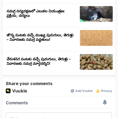
సమగ్ర సస్యరక్షణలో ఎలుకల నియంత్రణ:
ప్రక్రియ, చర్యలు
జొన్న పంటకు వచ్చే ముఖ్య పురుగులు, తెగుళ్లు
– నివారణకు సమగ్ర పద్ధతులు!
వేరుశనగ పంటకు వచ్చే పురుగులు, తెగుళ్లు –
నివారణకు సమగ్ర మార్గదర్శిని!
Share your comments