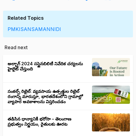
Related Topics
PMKISANSAMANNIDI
Read next
అల్బాగ్ 2024 సస్టైనబిలిటీ నివేదిక చర్యలను
హైలైట్ చేస్తుంది
సంకల్ప్ రిటైల్: వ్యవసాయ ఉత్పత్తుల రిటైల్
రంగాన్ని మారుస్తూ, భారతదేశంలోని గ్రామాల్లో
వ్యాపార అవకాశాలను విస్తరించడం
తడిసిన ధాన్యానికీ భరోసా – తెలంగాణ
ప్రభుత్వం నిర్ణయం, రైతులకు ఊరట