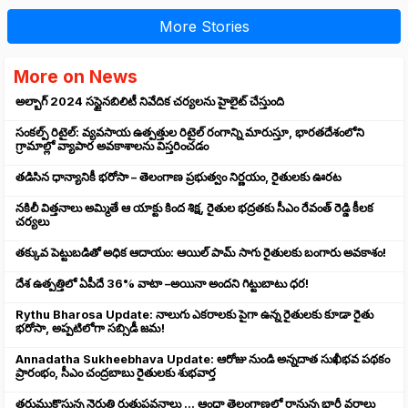
More Stories
More on News
అల్బాగ్ 2024 సస్టైనబిలిటీ నివేదిక చర్యలను హైలైట్ చేస్తుంది
సంకల్ప్ రిటైల్: వ్యవసాయ ఉత్పత్తుల రిటైల్ రంగాన్ని మారుస్తూ, భారతదేశంలోని
గ్రామాల్లో వ్యాపార అవకాశాలను విస్తరించడం
తడిసిన ధాన్యానికీ భరోసా – తెలంగాణ ప్రభుత్వం నిర్ణయం, రైతులకు ఊరట
నకిలీ విత్తనాలు అమ్మితే ఆ యాక్టు కింద శిక్ష, రైతుల భద్రతకు సీఎం రేవంత్ రెడ్డి కీలక
చర్యలు
తక్కువ పెట్టుబడితో అధిక ఆదాయం: ఆయిల్ పామ్ సాగు రైతులకు బంగారు అవకాశం!
దేశ ఉత్పత్తిలో ఏపీదే 36% వాటా –అయినా అందని గిట్టుబాటు ధర!
Rythu Bharosa Update: నాలుగు ఎకరాలకు పైగా ఉన్న రైతులకు కూడా రైతు
భరోసా, అప్పటిలోగా సబ్సిడీ జమ!
Annadatha Sukheebhava Update: ఆరోజు నుండి అన్నదాత సుఖీభవ పథకం
ప్రారంభం, సీఎం చంద్రబాబు రైతులకు శుభవార్త
తరుముకొస్తున్న నైరుతి రుతుపవనాలు ... ఆంధ్రా తెలంగాణలో రానున్న భారీ వర్షాలు