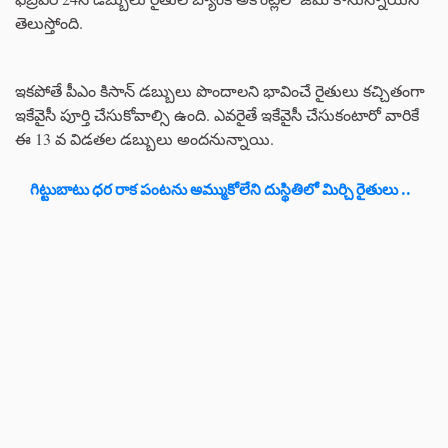
తెలుస్తోంది.
ఇకపోతే పీఎం కిసాన్ డబ్బులు పొందాలని భావించే రైతులు కచ్చితంగా
ఇకేవైసీ పూర్తి చేసుకోవాల్సి ఉంది. ఎవరైతే ఇకేవైసీ చేసుకంటారో వారికే
ఈ 13 వ విడతల డబ్బులు అందనున్నాయి.
గిట్టుబాటు ధర రాక పంటను అమ్ముకోలేని దుస్థితిలో మిర్చి రైతులు ..