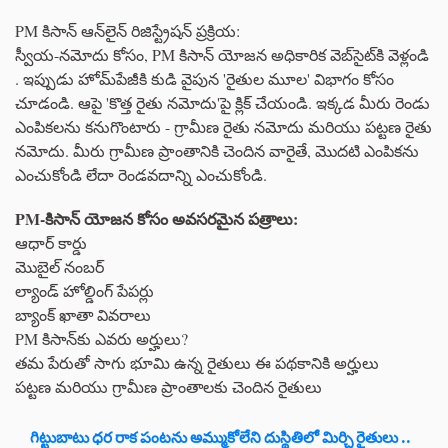
PM కిసాన్ ఆన్‌లైన్ రిజిస్ట్రేషన్ ప్రక్రియ:
స్వీయ-నమోదు కోసం, PM కిసాన్ యోజన అధికారిక వెబ్‌సైట్‌కి వెళ్లండి
. ఇప్పుడు హోమ్‌పేజీకి కుడి వైపున 'రైతుల మూల' విభాగం కోసం
చూడండి. ఆపై 'కొత్త రైతు నమోదు'పై క్లిక్ చేయండి. ఇక్కడ మీరు రెండు
ఎంపికలను కనుగొంటారు - గ్రామీణ రైతు నమోదు మరియు పట్టణ రైతు
నమోదు. మీరు గ్రామీణ ప్రాంతానికి చెందిన వారైతే, మొదటి ఎంపికను
ఎంచుకోండి లేదా రెండవదాన్ని ఎంచుకోండి.
PM-కిసాన్ యోజన కోసం అవసరమైన పత్రాలు:
ఆధార్ కార్డు
మొబైల్ నంబర్
ల్యాండ్ హోల్డింగ్ పేపర్లు
బ్యాంక్ ఖాతా వివరాలు
PM కిసాన్‌కు ఎవరు అర్హులు?
తమ పేరుతో సాగు భూమి ఉన్న రైతులు ఈ పథకానికి అర్హులు
పట్టణ మరియు గ్రామీణ ప్రాంతాలకు చెందిన రైతులు
గిట్టుబాటు ధర రాక పంటను అమ్ముకోలేని దుస్థితిలో మిర్చి రైతులు ..