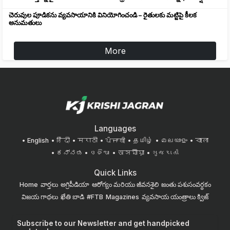
చెరువుల పూడికను వ్యవసాయానికి వినియోగించండి – రైతులకు మట్టిపై కీలక
అనుమతులు
More
Languages
English
हिंदी
मराठी
ਪੰਜਾਬੀ
தமிழ்
മലയാളം
বাংলা
ಕನ್ನಡ
ଓଡିଆ
অসমীয়া
ગુજરાતી
Quick Links
Home
వార్తలు
అగ్రిపీడియా
ఆరోగ్యం మరియు జీవనశైలి
జంతు పశుసంవర్ధకం
విజయ గాథలు
ఖేతి బాడి
#FTB
Magazines
వ్యవసాయ యంత్రాలు
క్విజ్
Subscribe to our Newsletter and get handpicked