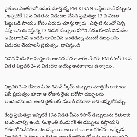
రైతులు ఎంతగానో ఎదురుచూస్తున్న PM KISAN అప్డేట్ రానే వచ్చింది
, ఇప్పటికే 12 వ విడతను విడుదల చేసిన ప్రభుత్వం 13 వ విడత
పెట్టుబడి సాయం కోసం ఎదురు చూస్తున్నారు , ఎప్పటి నుంచో నిన్న
రేపు అని ఊరిస్తున్న 13 విడత డబ్బులు హోలీ సమయానికి విడుదల
అవుతాయని అందరు భావించిన అంతకన్నా ముందే డబ్బులను
విడుదల చేయాలనీ ప్రభుత్వం ,భావిస్తుంది .
వివిధ మీడియా సంస్థలకు అందిన సమాచారం మేరకు PM కిసాన్ 13 వ
విడత ఫిబ్రవరి 24 న విడుదల అయ్యే అవకాశాలు ఉన్నాయి .
ఫిబ్రవరి 24న కేవలం పీఎం కిసాన్ స్కీమ్ డబ్బులు మాత్రమే కాకుండా
ఏపీ ప్రభుత్వం కూడా ఆ రోజున రైతు భరోసా డబ్బులను
అందించనుంది. అంటే రైతులకు డబుల్ ధమాకా అని చెప్పుకోవచ్చు.
కేంద్ర ప్రభుత్వం ఇప్పటికే 13వ విడత పీఎం కిసాన్ డబ్బులును రైతులకు
అందించాల్సి ఉంది. సంక్రాంతి పండుగకే ఈ డబ్బులు వస్తాయని
గతంలో నివేదికలు వెలువడ్డాయి. అయితే అలా జరగలేదు. ఇప్పుడు
ఫిబ్రవరి 24న డబ్బులు రైతుల బ్యాంక్ అకౌంట్లలో జమ కానున్నాయని