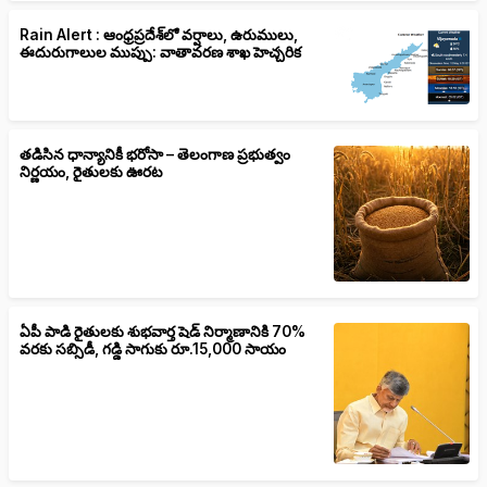
Rain Alert : ఆంధ్రప్రదేశ్‌లో వర్షాలు, ఉరుములు,
ఈదురుగాలుల ముప్పు: వాతావరణ శాఖ హెచ్చరిక
తడిసిన ధాన్యానికీ భరోసా – తెలంగాణ ప్రభుత్వం
నిర్ణయం, రైతులకు ఊరట
ఏపీ పాడి రైతులకు శుభవార్త షెడ్ నిర్మాణానికి 70%
వరకు సబ్సిడీ, గడ్డి సాగుకు రూ.15,000 సాయం