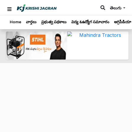
తెలుగు
Home
వార్తలు
ప్రభుత్వ పథకాలు
విద్య &ఉద్యోగ సమాచారం
అగ్రిపీడియా