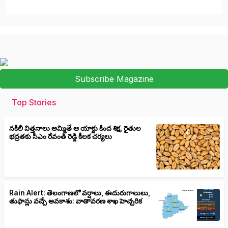
Subscribe Magazine
Top Stories
నకిలీ విత్తనాలు అమ్మితే ఆ యాక్టు కింద శిక్ష, రైతుల
భద్రతకు సీఎం రేవంత్ రెడ్డి కీలక చర్యలు
Rain Alert: తెలంగాణలో వర్షాలు, ఈదురుగాలులు,
తుఫాన్లు వచ్చే అవకాశం: వాతావరణ శాఖ హెచ్చరిక