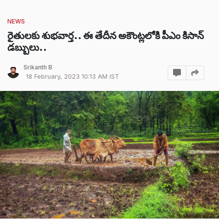
NEWS
రైతులకు శుభవార్త.. ఈ తేదీన అకౌంట్లలోకి పీఎం కిసాన్
డబ్బులు..
Srikanth B
18 February, 2023 10:13 AM IST