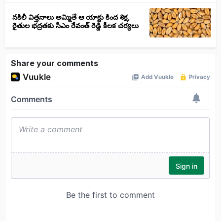
నకిలీ విత్తనాలు అమ్మితే ఆ యాక్టు కింద శిక్ష,
రైతుల భద్రతకు సీఎం రేవంత్ రెడ్డి కీలక చర్యలు
Share your comments