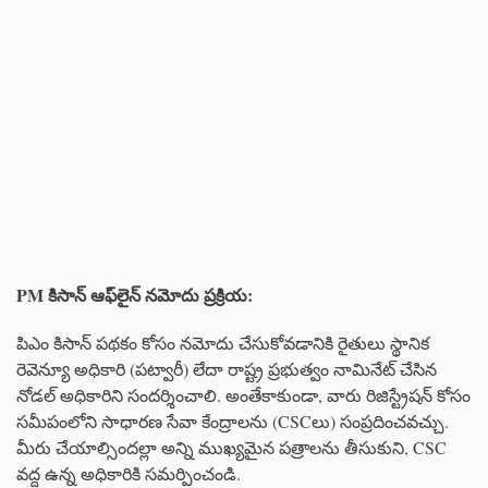
PM కిసాన్ ఆఫ్‌లైన్ నమోదు ప్రక్రియ:
పిఎం కిసాన్ పథకం కోసం నమోదు చేసుకోవడానికి రైతులు స్థానిక
రెవెన్యూ అధికారి (పట్వారీ) లేదా రాష్ట్ర ప్రభుత్వం నామినేట్ చేసిన
నోడల్ అధికారిని సందర్శించాలి. అంతేకాకుండా, వారు రిజిస్ట్రేషన్ కోసం
సమీపంలోని సాధారణ సేవా కేంద్రాలను (CSCలు) సంప్రదించవచ్చు.
మీరు చేయాల్సిందల్లా అన్ని ముఖ్యమైన పత్రాలను తీసుకుని, CSC
వద్ద ఉన్న అధికారికి సమర్పించండి.