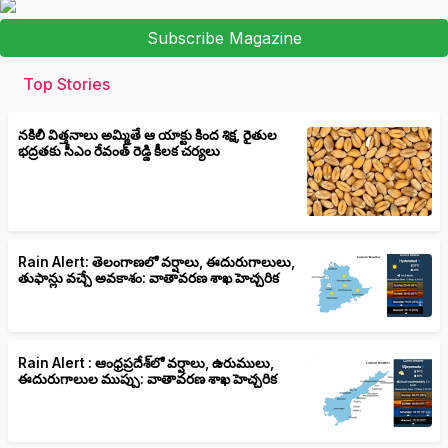
Subscribe Magazine
Top Stories
నకిలీ విత్తనాలు అమ్మితే ఆ యాక్టు కింద శిక్ష, రైతుల
భద్రతకు సీఎం రేవంత్ రెడ్డి కీలక చర్యలు
Rain Alert: తెలంగాణలో వర్షాలు, ఈదురుగాలులు,
తుఫాన్లు వచ్చే అవకాశం: వాతావరణ శాఖ హెచ్చరిక
Rain Alert : ఆంధ్రప్రదేశ్‌లో వర్షాలు, ఉరుములు,
ఈదురుగాలుల ముప్పు: వాతావరణ శాఖ హెచ్చరిక