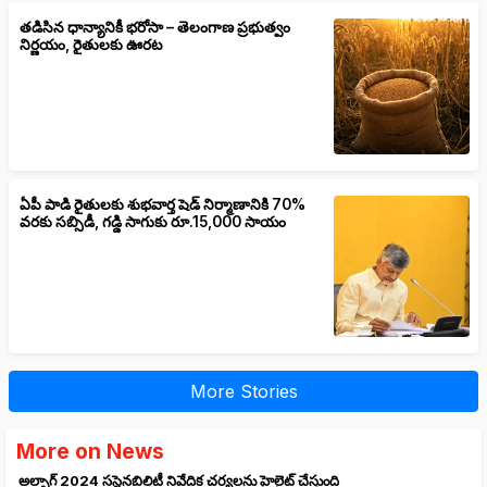
తడిసిన ధాన్యానికీ భరోసా – తెలంగాణ ప్రభుత్వం
నిర్ణయం, రైతులకు ఊరట
ఏపీ పాడి రైతులకు శుభవార్త షెడ్ నిర్మాణానికి 70%
వరకు సబ్సిడీ, గడ్డి సాగుకు రూ.15,000 సాయం
More Stories
More on News
అల్బాగ్ 2024 సస్టైనబిలిటీ నివేదిక చర్యలను హైలైట్ చేస్తుంది