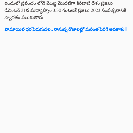
ఇందులో ప్రపంచం లోనే మొట్ట మొదటిగా కిరిబాటి దేశం ప్రజలు
డిసెంబర్ 31న మధ్యాహ్నం 3.30 గంటలకే ప్రజలు 2023 సంవత్సరానికి
స్వాగతం పలుకుతారు.
పామాయిల్ ధర పెరుగుదల.. రానున్న రోజులల్లో మరింత పెరిగే అవకాశం !