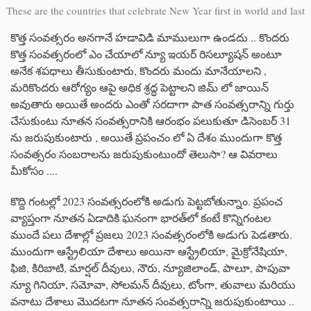
These are the countries that celebrate New Year first in world and last
కొత్త సంవత్సరం అనగానే హడావిడి మాములుగా ఉండదు .. కొందరు
కొత్త సంవత్సరంలో ఎం చేయాలో న్యూ ఇయర్ రిసల్యూషన్ అంటూ
అనేక శపధాలు తీసుకుంటారు, కొందరు మందు మానేయాలని ,
మరికొందరు ఆరోగ్యం ఆపై అధిక శ్రద్ధ పెట్టాలని జిమ్ లో జాయిన్
అవుతారు అయితే అందరు ఎంతో సరదాగా పాత సంవత్సరాన్ని గుర్తు
చేసుకుంటు నూతన సంవత్సరానికి ఆరంభం పలుకుతూ డిసెంబర్ 31
ను జరుపుకుంటారు , అయితే ప్రపంచం లో ఏ దేశం ముందుగా కొత్త
సంవత్సరం సంబరాలను జరుపుకుంటుందో తెలుసా? ఆ వివరాలు
మీకోసం ....
కొద్ది గంటల్లో 2023 సంవత్సరంలోకి అడుగు పెట్టబోతున్నాం. ప్రపంచ
వ్యాప్తంగా నూతన ఏడాదికి ఘనంగా భారత్‌లో కంటే కొన్నిగంటల
ముందే పలు దేశాల్లో ప్రజలు 2023 సంవత్సరంలోకి అడుగు పెడతారు.
ముందుగా ఆస్ట్రేలియా దేశాలు అయినా ఆస్ట్రేలియా, మైక్రోనేషియా,
ఫిజి, కిరిబాటి, మార్షల్ దీవులు, నౌరు, న్యూజిలాండ్, పాలూ, పాపువా
న్యూ గినియా, సమోవా, సోలమన్ దీవులు, టోంగా, తువాలు మరియు
వనాటు దేశాలు మొదటగా నూతన సంవత్సరాన్ని జరుపుకుంటాయి ..