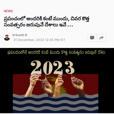
NEWS
ప్రపంచంలో అందరికి కంటే ముందు, చివర కొత్త
సంవత్సరం జరుపునే దేశాలు ఇవే ...
Srikanth B
31 December, 2022 12:35 PM IST