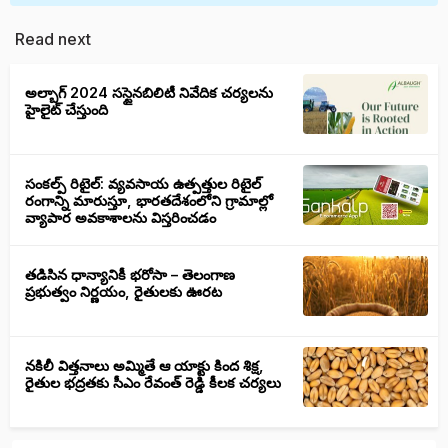
Read next
అల్బాగ్ 2024 సస్టైనబిలిటీ నివేదిక చర్యలను
హైలైట్ చేస్తుంది
సంకల్ప్ రిటైల్: వ్యవసాయ ఉత్పత్తుల రిటైల్
రంగాన్ని మారుస్తూ, భారతదేశంలోని గ్రామాల్లో
వ్యాపార అవకాశాలను విస్తరించడం
తడిసిన ధాన్యానికీ భరోసా – తెలంగాణ
ప్రభుత్వం నిర్ణయం, రైతులకు ఊరట
నకిలీ విత్తనాలు అమ్మితే ఆ యాక్టు కింద శిక్ష,
రైతుల భద్రతకు సీఎం రేవంత్ రెడ్డి కీలక చర్యలు