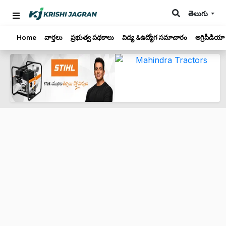
తెలుగు
Home
వార్తలు
ప్రభుత్వ పథకాలు
విద్య &ఉద్యోగ సమాచారం
అగ్రిపీడియా