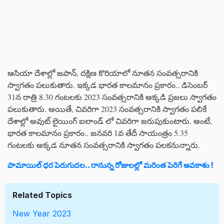
ఆసియా దేశాల్లో జపాన్, దక్షిణ కొరియాలో నూతన సంవత్సరానికి
స్వాగతం పలుకుతారు. ఇక్కడ భారత కాలమానం ప్రకారం.. డిసెంబర్
31న రాత్రి 8.30 గంటలకు 2023 సంవత్సరానికి అక్కడి ప్రజలు స్వాగతం
పలుకుతారు. అయితే, చివరిగా 2023 సంవత్సరానికి స్వాగతం పలికే
దేశాల్లో అవుట్ లైయింగ్ ఐలాండ్ లో చివరిగా జరుపుకుంటారు. అంటే,
భారత కాలమానం ప్రకారం.. జనవరి 1వ తేదీ సాయంత్రం 5.35
గంటలకు అక్కడ నూతన సంవత్సరానికి స్వాగతం పలకనున్నారు.
పామాయిల్ ధర పెరుగుదల.. రానున్న రోజులల్లో మరింత పెరిగే అవకాశం !
Related Topics
New Year 2023