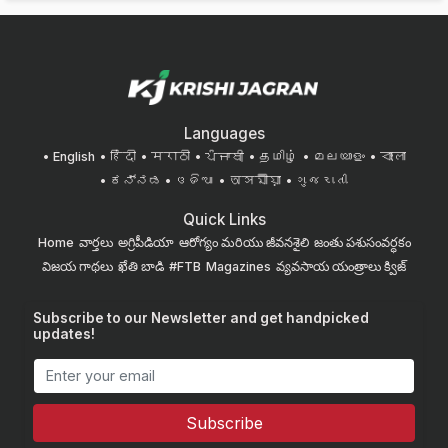
Languages
English
हिंदी
मराठी
ਪੰਜਾਬੀ
தமிழ்
മലയാളം
বাংলা
ಕನ್ನಡ
ଓଡିଆ
অসমীয়া
ગુજરાતી
Quick Links
Home
వార్తలు
అగ్రిపీడియా
ఆరోగ్యం మరియు జీవనశైలి
జంతు పశుసంవర్ధకం
విజయ గాథలు
ఖేతి బాడి
#FTB
Magazines
వ్యవసాయ యంత్రాలు
క్విజ్
Subscribe to our Newsletter and get handpicked
updates!
Subscribe