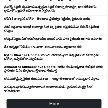
సంకల్ప్ రిటైల్: వ్యవసాయ ఉత్పత్తుల రిటైల్ రంగాన్ని మారుస్తూ, భారతదేశంలోని
గ్రామాల్లో వ్యాపార అవకాశాలను విస్తరించడం
తడిసిన ధాన్యానికీ భరోసా – తెలంగాణ ప్రభుత్వం నిర్ణయం, రైతులకు ఊరట
నకిలీ విత్తనాలు అమ్మితే ఆ యాక్టు కింద శిక్ష, రైతుల భద్రతకు సీఎం రేవంత్ రెడ్డి కీలక
చర్యలు
తక్కువ పెట్టుబడితో అధిక ఆదాయం: ఆయిల్ పామ్ సాగు రైతులకు బంగారు అవకాశం!
దేశ ఉత్పత్తిలో ఏపీదే 36% వాటా –అయినా అందని గిట్టుబాటు ధర!
Rythu Bharosa Update: నాలుగు ఎకరాలకు పైగా ఉన్న రైతులకు కూడా రైతు
భరోసా, అప్పటిలోగా సబ్సిడీ జమ!
Annadatha Sukheebhava Update: ఆరోజు నుండి అన్నదాత సుఖీభవ పథకం
ప్రారంభం, సీఎం చంద్రబాబు రైతులకు శుభవార్త
తరుముకొస్తున్న నైరుతి రుతుపవనాలు ... ఆంధ్రా తెలంగాణలో రానున్న భారీ వర్షాలు
చెరువుల పూడికను వ్యవసాయానికి వినియోగించండి – రైతులకు మట్టిపై కీలక
అనుమతులు
More