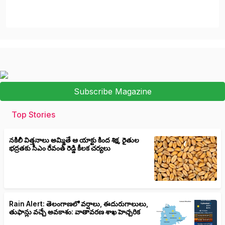
Subscribe Magazine
Top Stories
నకిలీ విత్తనాలు అమ్మితే ఆ యాక్టు కింద శిక్ష, రైతుల
భద్రతకు సీఎం రేవంత్ రెడ్డి కీలక చర్యలు
Rain Alert: తెలంగాణలో వర్షాలు, ఈదురుగాలులు,
తుఫాన్లు వచ్చే అవకాశం: వాతావరణ శాఖ హెచ్చరిక