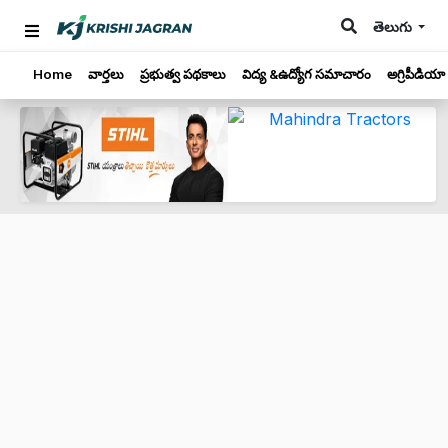
తెలుగు
Home
వార్తలు
ప్రభుత్వ పథకాలు
విద్య &ఉద్యోగ సమాచారం
అగ్రిపీడియా