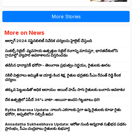
More Stories
More on News
అల్బాగ్ 2024 సస్టైనబిలిటీ నివేదిక చర్యలను హైలైట్ చేస్తుంది
సంకల్ప్ రిటైల్: వ్యవసాయ ఉత్పత్తుల రిటైల్ రంగాన్ని మారుస్తూ, భారతదేశంలోని
గ్రామాల్లో వ్యాపార అవకాశాలను విస్తరించడం
తడిసిన ధాన్యానికీ భరోసా – తెలంగాణ ప్రభుత్వం నిర్ణయం, రైతులకు ఊరట
నకిలీ విత్తనాలు అమ్మితే ఆ యాక్టు కింద శిక్ష, రైతుల భద్రతకు సీఎం రేవంత్ రెడ్డి కీలక
చర్యలు
తక్కువ పెట్టుబడితో అధిక ఆదాయం: ఆయిల్ పామ్ సాగు రైతులకు బంగారు అవకాశం!
దేశ ఉత్పత్తిలో ఏపీదే 36% వాటా –అయినా అందని గిట్టుబాటు ధర!
Rythu Bharosa Update: నాలుగు ఎకరాలకు పైగా ఉన్న రైతులకు కూడా రైతు
భరోసా, అప్పటిలోగా సబ్సిడీ జమ!
Annadatha Sukheebhava Update: ఆరోజు నుండి అన్నదాత సుఖీభవ పథకం
ప్రారంభం, సీఎం చంద్రబాబు రైతులకు శుభవార్త