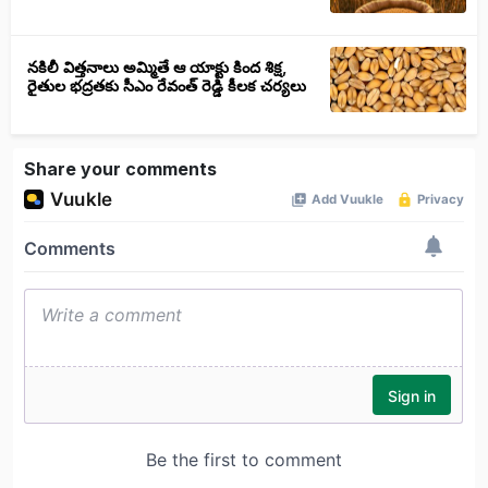
నకిలీ విత్తనాలు అమ్మితే ఆ యాక్టు కింద శిక్ష,
రైతుల భద్రతకు సీఎం రేవంత్ రెడ్డి కీలక చర్యలు
Share your comments