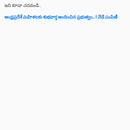
ఇది కూడా చదవండి..
ఆంధ్రప్రదేశ్ మహిళలకు శుభవార్త అందించిన ప్రభుత్వం..! నేడే పంపిణీ