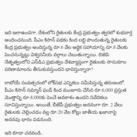
ఇది ఇలాఉండగా, దేశంలోని రైతులకు కేంద్ర ప్రభుత్వం త్వరలో శుభవార్త
అందించనుంది. పీఎం కిసాన్ పథకం కింద లబ్ది పొందుతున్న రైతులకు
కేంద్ర ప్రభుత్వం అందిస్తున్న రూ.6 వేల ఆర్ధిక సహాయాన్ని రూ.8 వేలకు
పెంచనున్నట్లు విశ్వసనీయ వర్గాలు చెబుతున్నాయి. బిజెపి
నేతృత్వంలోని ఎన్‌డిఎ ప్రభుత్వం దేశవ్యాప్తంగా రైతులకు సానుకూల
పరిణామాలను తీసుకువస్తుందని భావిస్తున్నారా?
రాబోయే సంవత్సరంలో లోక్‌సభ ఎన్నికలు సమీపిస్తున్న తరుణంలో,
పీఎం కిసాన్ సమ్మాన్ ఫండ్ కింద మంజూరు చేసిన రూ.6,000 ప్రస్తుత
మొత్తాన్ని రూ.8,000కు పెంచే అవకాశం ఉందని నివేదికలు
సూచిస్తున్నాయి. అయితే, బీజేపీ ప్రభుత్వం అదనంగా రూ. 2 వేలు
రైతులకు చెల్లించడం వల్ల రూ.20 వేల కోట్లు జాతీయ ఖజానాపై
అదనపు భారం పడనుంది.
ఇది కూడా చదవండి..