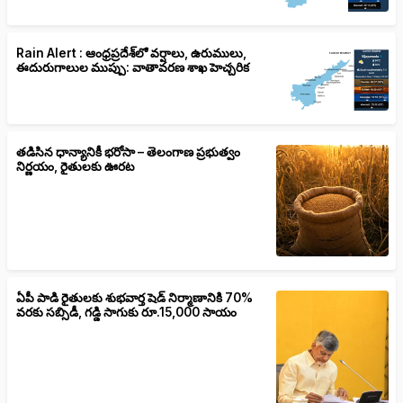
Rain Alert : ఆంధ్రప్రదేశ్‌లో వర్షాలు, ఉరుములు,
ఈదురుగాలుల ముప్పు: వాతావరణ శాఖ హెచ్చరిక
తడిసిన ధాన్యానికీ భరోసా – తెలంగాణ ప్రభుత్వం
నిర్ణయం, రైతులకు ఊరట
ఏపీ పాడి రైతులకు శుభవార్త షెడ్ నిర్మాణానికి 70%
వరకు సబ్సిడీ, గడ్డి సాగుకు రూ.15,000 సాయం