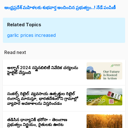
ఆంధ్రప్రదేశ్ మహిళలకు శుభవార్త అందించిన ప్రభుత్వం..! నేడే పంపిణీ
Related Topics
garlic prices
increased
Read next
అల్బాగ్ 2024 సస్టైనబిలిటీ నివేదిక చర్యలను
హైలైట్ చేస్తుంది
సంకల్ప్ రిటైల్: వ్యవసాయ ఉత్పత్తుల రిటైల్
రంగాన్ని మారుస్తూ, భారతదేశంలోని గ్రామాల్లో
వ్యాపార అవకాశాలను విస్తరించడం
తడిసిన ధాన్యానికీ భరోసా – తెలంగాణ
ప్రభుత్వం నిర్ణయం, రైతులకు ఊరట