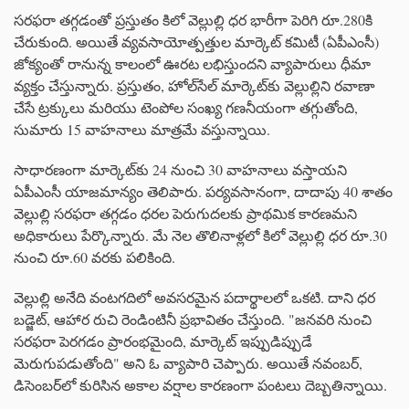
సరఫరా తగ్గడంతో ప్రస్తుతం కిలో వెల్లుల్లి ధర భారీగా పెరిగి రూ.280కి
చేరుకుంది. అయితే వ్యవసాయోత్పత్తుల మార్కెట్‌ కమిటీ (ఏపీఎంసీ)
జోక్యంతో రానున్న కాలంలో ఊరట లభిస్తుందని వ్యాపారులు ధీమా
వ్యక్తం చేస్తున్నారు. ప్రస్తుతం, హోల్‌సేల్ మార్కెట్‌కు వెల్లుల్లిని రవాణా
చేసే ట్రక్కులు మరియు టెంపోల సంఖ్య గణనీయంగా తగ్గుతోంది,
సుమారు 15 వాహనాలు మాత్రమే వస్తున్నాయి.
సాధారణంగా మార్కెట్‌కు 24 నుంచి 30 వాహనాలు వస్తాయని
ఏపీఎంసీ యాజమాన్యం తెలిపారు. పర్యవసానంగా, దాదాపు 40 శాతం
వెల్లుల్లి సరఫరా తగ్గడం ధరల పెరుగుదలకు ప్రాథమిక కారణమని
అధికారులు పేర్కొన్నారు. మే నెల తొలినాళ్లలో కిలో వెల్లుల్లి ధర రూ.30
నుంచి రూ.60 వరకు పలికింది.
వెల్లుల్లి అనేది వంటగదిలో అవసరమైన పదార్థాలలో ఒకటి. దాని ధర
బడ్జెట్, ఆహార రుచి రెండింటినీ ప్రభావితం చేస్తుంది. "జనవరి నుంచి
సరఫరా పెరగడం ప్రారంభమైంది, మార్కెట్ ఇప్పుడిప్పుడే
మెరుగుపడుతోంది" అని ఓ వ్యాపారి చెప్పారు. అయితే నవంబర్,
డిసెంబర్‌లో కురిసిన అకాల వర్షాల కారణంగా పంటలు దెబ్బతిన్నాయి.