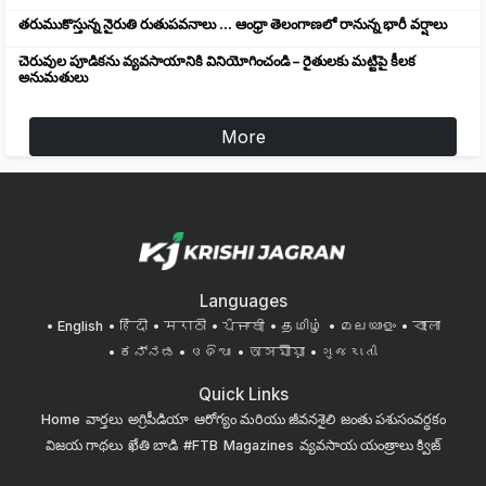
తరుముకొస్తున్న నైరుతి రుతుపవనాలు ... ఆంధ్రా తెలంగాణలో రానున్న భారీ వర్షాలు
చెరువుల పూడికను వ్యవసాయానికి వినియోగించండి – రైతులకు మట్టిపై కీలక
అనుమతులు
More
Languages
English
हिंदी
मराठी
ਪੰਜਾਬੀ
தமிழ்
മലയാളം
বাংলা
ಕನ್ನಡ
ଓଡିଆ
অসমীয়া
ગુજરાતી
Quick Links
Home
వార్తలు
అగ్రిపీడియా
ఆరోగ్యం మరియు జీవనశైలి
జంతు పశుసంవర్ధకం
విజయ గాథలు
ఖేతి బాడి
#FTB
Magazines
వ్యవసాయ యంత్రాలు
క్విజ్