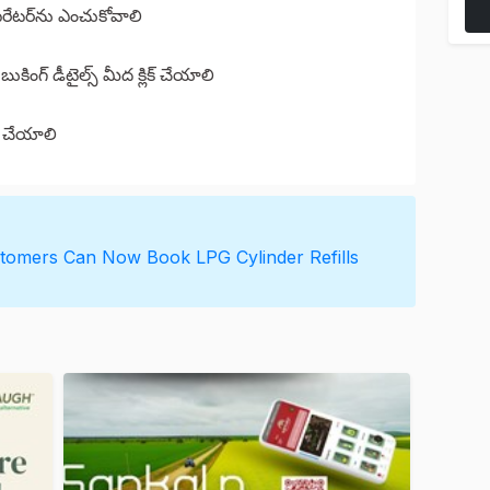
ఆపరేటర్‌ను ఎంచుకోవాలి
ుకింగ్ డీటైల్స్ మీద క్లిక్ చేయాలి
తి చేయాలి
tomers Can Now Book LPG Cylinder Refills