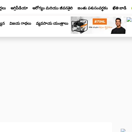
్తలు
అగ్రిపీడియా
ఆరోగ్యం మరియు జీవనశైలి
జంతు పశుసంవర్ధకం
ఖేతి బాడి
యాన
విజయ గాథలు
వ్యవసాయ యంత్రాలు