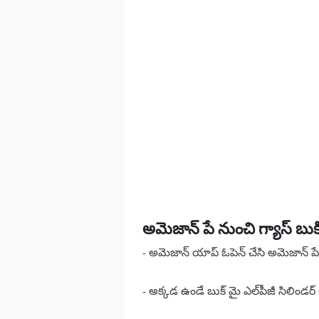
అమెజాన్ పే నుంచి గ్యాస్ బు
- అమెజాన్ యాప్ ఓపెన్ చేసి అమెజాన్ పే 
- అక్కడ ఉండే బుక్ మై ఎల్‌పీజీ సిలిండర్ ఆ