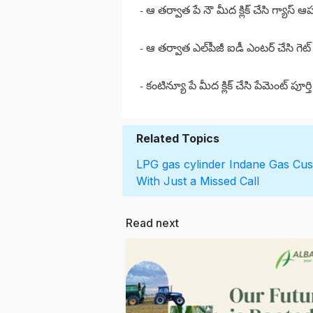
- ఆ తర్వాత పే నౌ మీద క్లిక్ చేసి గ్యాస్ 
- ఆ తర్వాత ఎల్‌పీజీ ఐడీ ఎంటర్ చేసి గెట్ బ
- కంటిన్యూ పే మీద క్లిక్ చేసి పేమెంట్ పూర్
Related Topics
LPG gas cylinder
Indane Gas Cus
With Just a Missed Call
Read next