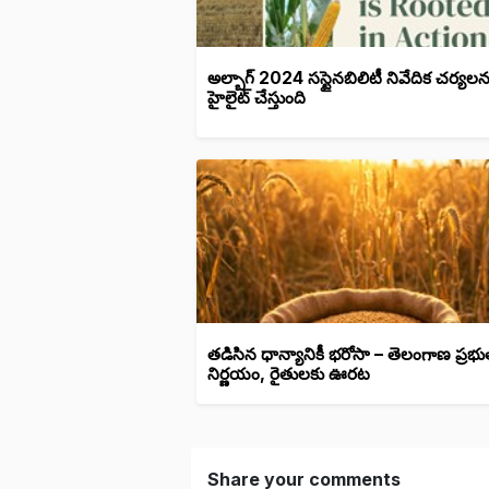
అల్బాగ్ 2024 సస్టైనబిలిటీ నివేదిక చర్యలన
హైలైట్ చేస్తుంది
తడిసిన ధాన్యానికీ భరోసా – తెలంగాణ ప్రభు
నిర్ణయం, రైతులకు ఊరట
Share your comments