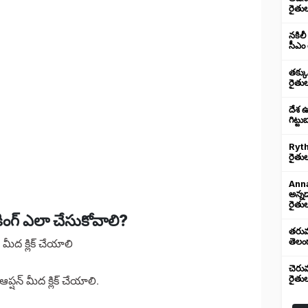
రైతు
నకిలీ
సీఎం 
తక్క
రైతు
దేశ 
గిట్ట
Ryth
రైతుల
Anna
అన్న
రైతుల
కింగ్ ఎలా చేసుకోవాలి?
తరుము
మీద క్లిక్ చేయాలి
తెలంగ
చెరు
ప్షన్ మీద క్లిక్ చేయాలి.
రైతు