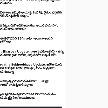
లకు ఊరట
 విత్తనాలు అమ్మితే ఆ యాక్టు కింద శిక్ష, రైతుల భద్రతకు
రేవంత్ రెడ్డి కీలక చర్యలు
ువ పెట్టుబడితో అధిక ఆదాయం: ఆయిల్ పామ్ సాగు
లకు బంగారు అవకాశం!
ఉత్పత్తిలో ఏపీదే 36% వాటా –అయినా అందని
ుబాటు ధర!
u Bharosa Update: నాలుగు ఎకరాలకు పైగా ఉన్న
కు కూడా రైతు భరోసా, అప్పటిలోగా సబ్సిడీ జమ!
datha Sukheebhava Update: ఆరోజు నుండి
దాత సుఖీభవ పథకం ప్రారంభం, సీఎం చంద్రబాబు
కు శుభవార్త
కొస్తున్న నైరుతి రుతుపవనాలు ... ఆంధ్రా
ాణలో రానున్న భారీ వర్షాలు
వుల పూడికను వ్యవసాయానికి వినియోగించండి –
లకు మట్టిపై కీలక అనుమతులు