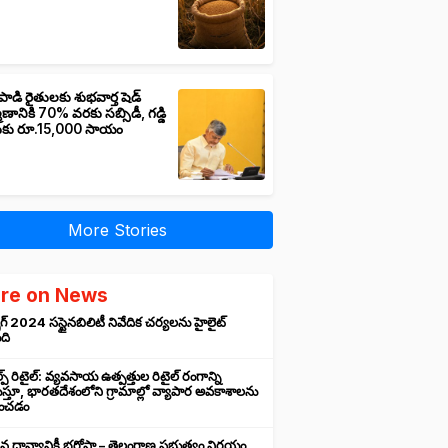
పాడి రైతులకు శుభవార్త షెడ్
మాణానికి 70% వరకు సబ్సిడీ, గడ్డి
ుకు రూ.15,000 సాయం
More Stories
re on News
గ్ 2024 సస్టైనబిలిటీ నివేదిక చర్యలను హైలైట్
ంది
ప్ రిటైల్: వ్యవసాయ ఉత్పత్తుల రిటైల్ రంగాన్ని
్తూ, భారతదేశంలోని గ్రామాల్లో వ్యాపార అవకాశాలను
రించడం
న ధాన్యానికీ భరోసా – తెలంగాణ ప్రభుత్వం నిర్ణయం,