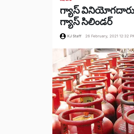
గ్యాస్ వినియోగదారుల
గ్యాస్ సిలిండర్
KJ Staff
26 February, 2021 12:32 P