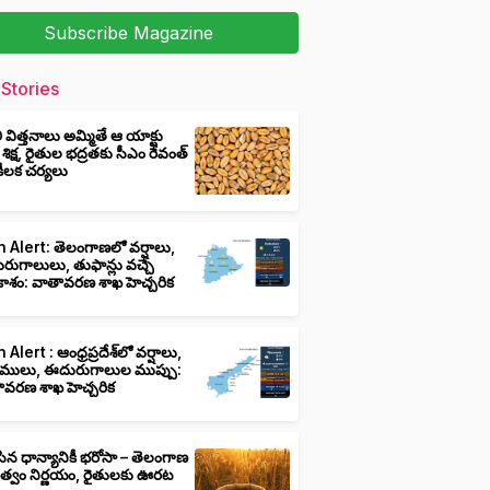
Subscribe Magazine
Stories
ీ విత్తనాలు అమ్మితే ఆ యాక్టు
 శిక్ష, రైతుల భద్రతకు సీఎం రేవంత్
ి కీలక చర్యలు
 Alert: తెలంగాణలో వర్షాలు,
ుగాలులు, తుఫాన్లు వచ్చే
ాశం: వాతావరణ శాఖ హెచ్చరిక
 Alert : ఆంధ్రప్రదేశ్‌లో వర్షాలు,
ములు, ఈదురుగాలుల ముప్పు:
ావరణ శాఖ హెచ్చరిక
ిన ధాన్యానికీ భరోసా – తెలంగాణ
ుత్వం నిర్ణయం, రైతులకు ఊరట