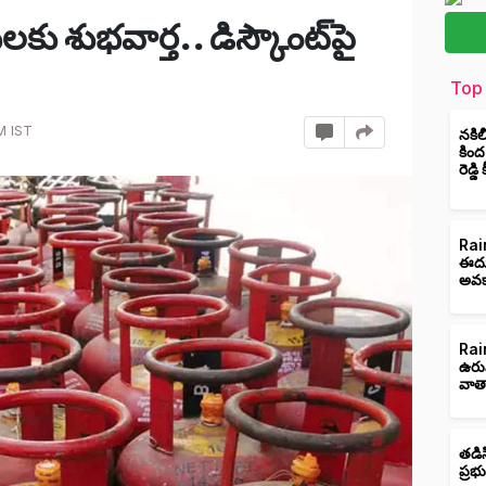
కు శుభవార్త.. డిస్కౌంట్‌పై
Top 
M IST
నకిల
కింద
రెడ్డ
Rain
ఈదుర
అవక
Rain
ఉరు
వాత
తడిస
ప్రభ