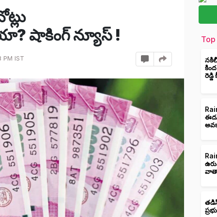
ట్లు
 షాకింగ్ న్యూస్ !
Top 
8 PM IST
నకిల
కింద
రెడ్డ
Rain
ఈదుర
అవక
Rain
ఉరు
వాత
తడిస
ప్రభ