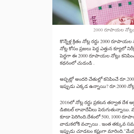
2000 రూపాయల నోట్లు
కొన్నేళ్ల క్రితం నోట్ల రద్దు 2000 రూపాయ
నోట్ల కోసం ప్రజలు పెద్ద ఎత్తున క్యూలో న
పెద్దగా ఈ 2000 రూపాయల నోట్లు కనిపిం
కథనంలో చుడండి .
అప్పట్లో అందరి చేతుల్లో కనిపించే రూ.2000
ఇప్పుడు ఎక్కడ ఉన్నాయి? రూ.2000 నోట్
2016లో నోట్ల రద్దు ప్రకటన తర్వాత దేశ 
డిజిటల్ లావాదేవీలు పెరుగుతున్నాయి.
కూడా పెరిగింది.దేశంలో 500, 1000 రూప
వాడుకలోకి వచ్చాయి . ఇంత తక్కువ స
ఇప్పుడు చూడటం కష్టంగా మారింది."మేమ