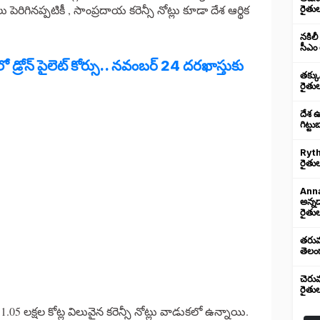
పెరిగినప్పటికీ , సాంప్రదాయ కరెన్సీ నోట్లు కూడా దేశ ఆర్థిక
రైతు
నకిలీ
సీఎం 
 డ్రోన్ పైలెట్ కోర్సు.. నవంబర్ 24 దరఖాస్తుకు
తక్క
రైతు
దేశ 
గిట్ట
Ryth
రైతుల
Anna
అన్న
రైతుల
తరుము
తెలంగ
చెరు
రైతు
.05 లక్షల కోట్ల విలువైన కరెన్సీ నోట్లు వాడుకలో ఉన్నాయి.