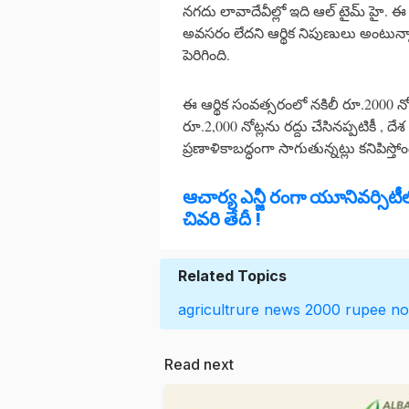
నగదు లావాదేవీల్లో ఇది ఆల్ టైమ్ హై. ఈ ర
అవసరం లేదని ఆర్థిక నిపుణులు అంటున్
పెరిగింది.
ఈ ఆర్థిక సంవత్సరంలో నకిలీ రూ.2000 నోట
రూ.2,000 నోట్లను రద్దు చేసినప్పటికీ , దే
ప్రణాళికాబద్ధంగా సాగుతున్నట్లు కనిపిస్తోం
ఆచార్య ఎన్జీ రంగా యూనివర్సిటీలో
చివరి తేదీ !
Related Topics
agricultrure news
2000 rupee no
Read next