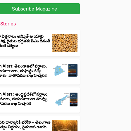
Subscribe Magazine
Stories
ీ విత్తనాలు అమ్మితే ఆ యాక్టు
 శిక్ష, రైతుల భద్రతకు సీఎం రేవంత్
ి కీలక చర్యలు
 Alert: తెలంగాణలో వర్షాలు,
ుగాలులు, తుఫాన్లు వచ్చే
ాశం: వాతావరణ శాఖ హెచ్చరిక
 Alert : ఆంధ్రప్రదేశ్‌లో వర్షాలు,
ములు, ఈదురుగాలుల ముప్పు:
ావరణ శాఖ హెచ్చరిక
ిన ధాన్యానికీ భరోసా – తెలంగాణ
ుత్వం నిర్ణయం, రైతులకు ఊరట