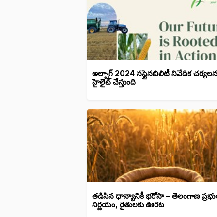
అల్బాగ్ 2024 సస్టైనబిలిటీ నివేదిక చర్యలన
హైలైట్ చేస్తుంది
తడిసిన ధాన్యానికీ భరోసా – తెలంగాణ ప్రభు
నిర్ణయం, రైతులకు ఊరట