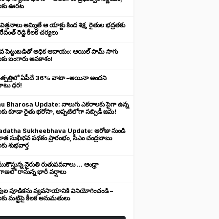
లకు ఊరట
 విత్తనాలు అమ్మితే ఆ యాక్టు కింద శిక్ష, రైతుల భద్రతకు
రేవంత్ రెడ్డి కీలక చర్యలు
ువ పెట్టుబడితో అధిక ఆదాయం: ఆయిల్ పామ్ సాగు
లకు బంగారు అవకాశం!
ఉత్పత్తిలో ఏపీదే 36% వాటా –అయినా అందని
ుబాటు ధర!
u Bharosa Update: నాలుగు ఎకరాలకు పైగా ఉన్న
కు కూడా రైతు భరోసా, అప్పటిలోగా సబ్సిడీ జమ!
datha Sukheebhava Update: ఆరోజు నుండి
దాత సుఖీభవ పథకం ప్రారంభం, సీఎం చంద్రబాబు
కు శుభవార్త
కొస్తున్న నైరుతి రుతుపవనాలు ... ఆంధ్రా
ాణలో రానున్న భారీ వర్షాలు
వుల పూడికను వ్యవసాయానికి వినియోగించండి –
లకు మట్టిపై కీలక అనుమతులు