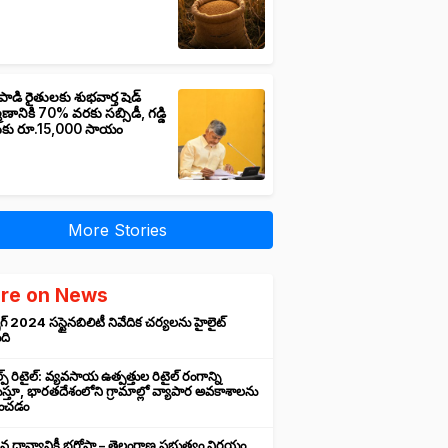
పాడి రైతులకు శుభవార్త షెడ్
మాణానికి 70% వరకు సబ్సిడీ, గడ్డి
ుకు రూ.15,000 సాయం
More Stories
re on News
గ్ 2024 సస్టైనబిలిటీ నివేదిక చర్యలను హైలైట్
ంది
ప్ రిటైల్: వ్యవసాయ ఉత్పత్తుల రిటైల్ రంగాన్ని
్తూ, భారతదేశంలోని గ్రామాల్లో వ్యాపార అవకాశాలను
రించడం
న ధాన్యానికీ భరోసా – తెలంగాణ ప్రభుత్వం నిర్ణయం,