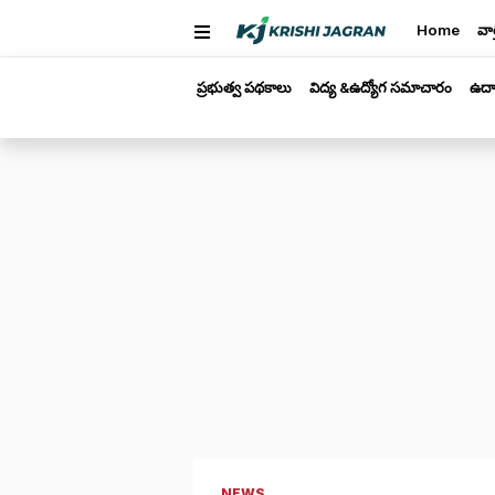
Home
వార
ప్రభుత్వ పథకాలు
విద్య &ఉద్యోగ సమాచారం
ఉద్
NEWS