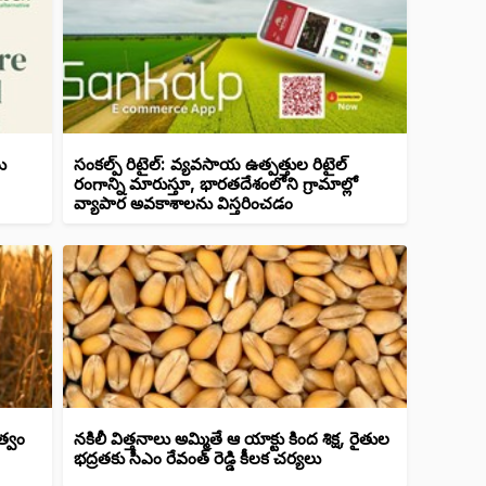
ు
సంకల్ప్ రిటైల్: వ్యవసాయ ఉత్పత్తుల రిటైల్
రంగాన్ని మారుస్తూ, భారతదేశంలోని గ్రామాల్లో
వ్యాపార అవకాశాలను విస్తరించడం
త్వం
నకిలీ విత్తనాలు అమ్మితే ఆ యాక్టు కింద శిక్ష, రైతుల
భద్రతకు సీఎం రేవంత్ రెడ్డి కీలక చర్యలు