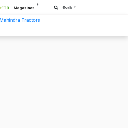
/a>
తెలుగు
#FTB
Magazines