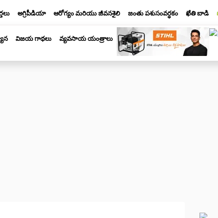
్తలు
అగ్రిపీడియా
ఆరోగ్యం మరియు జీవనశైలి
జంతు పశుసంవర్ధకం
ఖేతి బాడి
యాన
విజయ గాథలు
వ్యవసాయ యంత్రాలు