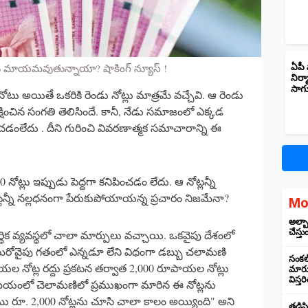
 మాయమవుతున్నాయా? షాకింగ్ న్యూస్ !
ఏపీ 
నిర్
సాగ
ల నోటు అయితే ఒకరికి రెండు నోట్లు మాత్రమే వచ్చేవి. ఆ రెండు
ిరీక్షించిన సంగతి తెలిసిందే. కానీ, నేడు సమాజంలో ఎక్కడ
చడంలేదు . దీని గురించి వివరణాత్మక సమాచారాన్ని ఈ
 నోట్లు ఇప్పుడు పెద్దగా కనిపించడం లేదు. ఆ నోట్లన్నీ
లన్నీ నల్లధనంగా పేరుకుపోయాయన్న ప్రచారం నిజమేనా?
Mo
అల్బా
చేస్తు
ఆర్థిక వ్యవస్థలో చాలా మార్పులు వచ్చాయి. ఒకవైపు దేశంలో
 మరోవైపు గతంలో ఎన్నడూ లేని విధంగా డబ్బు చలామణి
సంకల్
ాయల నోట్ల రద్దు ప్రకటన తర్వాత 2,000 రూపాయల నోట్లు
మారుస
విస్త
మయంలో చెలామణిలో ప్రముఖంగా మారిన ఈ నోట్లను
ు రూ. 2,000 నోట్లను చూసి చాలా కాలం అయ్యింది" అని
తడిసి