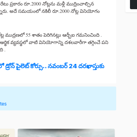
ేటు ప్రకారం రూ.2000 నోట్లను మళ్లీ ముద్రించాల్సిన
నారు. అదే సమయంలో నకిలీ రూ.2000 నోట్ల వినియోగం
్ల ముద్రణలో 55 శాతం పెరిగినట్లు ఆర్బీఐ గమనించింది .
శ ఆర్థిక వ్యవస్థలో వాటి వినియోగాన్ని దశలవారీగా తగ్గించే పని
ది .
 డ్రోన్ పైలెట్ కోర్సు.. నవంబర్ 24 దరఖాస్తుకు
tes