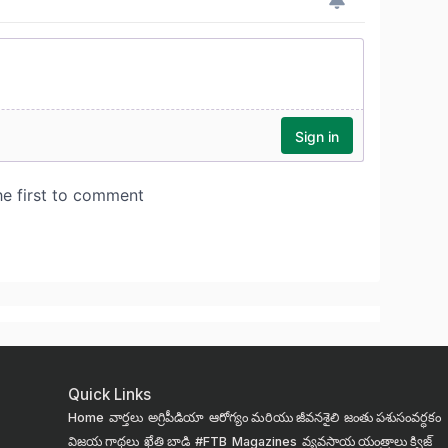
Quick Links
Home
వార్తలు
అగ్రిపీడియా
ఆరోగ్యం మరియు జీవనశైలి
జంతు పశుసంవర్ధకం
విజయ గాథలు
ఖేతి బాడి
#FTB
Magazines
వ్యవసాయ యంత్రాలు
క్విజ్