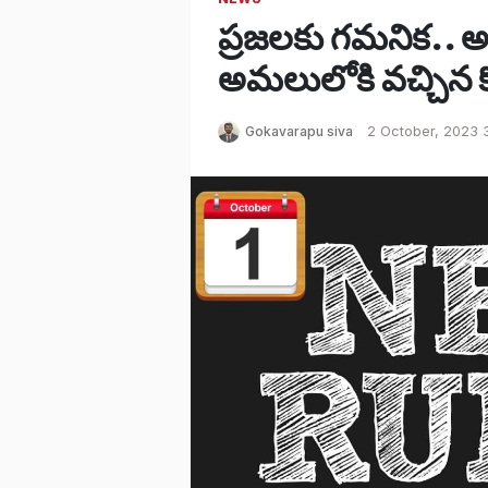
ప్రజలకు గమనిక.. అక్
అమలులోకి వచ్చిన కొత
Gokavarapu siva
2 October, 2023 