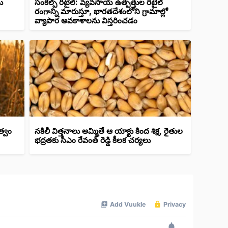
ు
సంకల్ప్ రిటైల్: వ్యవసాయ ఉత్పత్తుల రిటైల్
రంగాన్ని మారుస్తూ, భారతదేశంలోని గ్రామాల్లో
వ్యాపార అవకాశాలను విస్తరించడం
త్వం
నకిలీ విత్తనాలు అమ్మితే ఆ యాక్టు కింద శిక్ష, రైతుల
భద్రతకు సీఎం రేవంత్ రెడ్డి కీలక చర్యలు