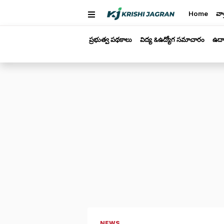
Home
వార
ప్రభుత్వ పథకాలు
విద్య &ఉద్యోగ సమాచారం
ఉద్
NEWS