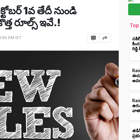
టోబర్ 1వ తేదీ నుండి
్త రూల్స్ ఇవే.!
Top 
3:00 PM IST
నకిల
కింద
రెడ్డ
Rain
ఈదుర
అవక
Rain
ఉరు
వాత
తడిస
ప్రభ