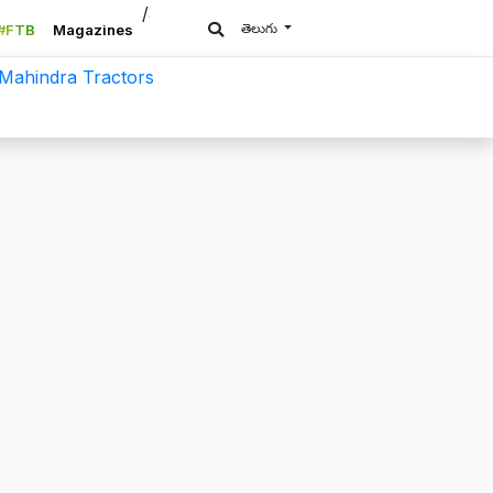
/a>
తెలుగు
#FTB
Magazines