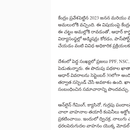
కేంద్రం ప్రవేశపెట్టిన 2023 జనన మరియు
అమలులోకి వచ్చింది. ఈ విషయంపై కేంద్రం 
ఈ చట్టం అమల్లోకి రావడంతో, ఆధార్ కార్డ
విద్యాసంస్థల్లో అడ్మిషన్లు కోరడం, పా
చేయడం వంటి వివిధ అధికారిక ప్రక్రియలకు ఇకప
దేశంలో పెద్ద సంఖ్యలో ప్రజలు PPF, NSC,
పెడుతున్నారు. ఈ పొదుపు పథకాల ఖాతాల
ఆధార్ వివరాలను సెప్టెంబర్ 30లోగా అం
తర్వాత సస్పెండ్ చేసే అవకాశం ఉంది. ఖాత
సంబంధించిన సమాచారాన్ని పొందవచ్చు.
ఆన్‌లైన్ గేమింగ్, క్యాసినో, గుర్రపు పందా
చాలా వాహనాల తయారీ కంపెనీలు అక్టో
ప్రకటించాయి. ఇందులో ద్విచక్ర, నాలుగ
ధరలపెరుగుదల వాహనం యొక్క మోడల్ ప