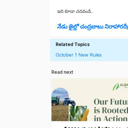
ఇది కూడా చదవండి..
నేడు జైల్లో చంద్రబాబు నిరాహార
Related Topics
October 1
New Rules
Read next