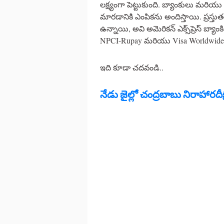
లక్ష్యంగా పెట్టుకుంది. బ్యాంకులు మరియు ఆ
మారడానికి ఎంపికను అందిస్తాయి. ప్రస్తు
ఉన్నాయి, అవి అమెరికన్ ఎక్స్‌ప్రెస్ బ్యాంకిం
NPCI-Rupay మరియు Visa Worldwide 
ఇది కూడా చదవండి..
నేడు జైల్లో చంద్రబాబు నిరాహార