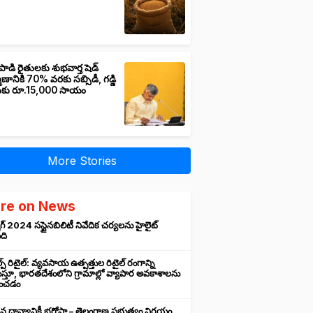
పాడి రైతులకు శుభవార్త షెడ్
మాణానికి 70% వరకు సబ్సిడీ, గడ్డి
ుకు రూ.15,000 సాయం
More Stories
re on News
గ్ 2024 సస్టైనబిలిటీ నివేదిక చర్యలను హైలైట్
ంది
ప్ రిటైల్: వ్యవసాయ ఉత్పత్తుల రిటైల్ రంగాన్ని
్తూ, భారతదేశంలోని గ్రామాల్లో వ్యాపార అవకాశాలను
రించడం
న ధాన్యానికీ భరోసా – తెలంగాణ ప్రభుత్వం నిర్ణయం,