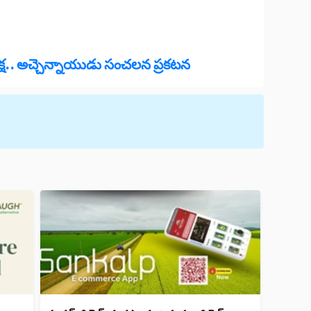
దీక్ష.. అచ్చెన్నాయుడు సంచలన ప్రకటన