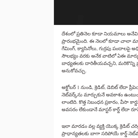
దేశంలో ప్రతినెల కూడా నియమాలు అనేవి 
ప్రారంభమైంది. ఈ నెలలో కూడా చాలా మా
గేమింగ్, క్యాసినోలు, గుర్రపు పందాలపై అధిక
సౌలభ్యం వరకు అనేక వాటిలో ఏఈ మార్పు
బాధ్యతలకు దారితీయవచ్చని, మరికొన్న
అనుకోవచ్చు.
అక్టోబర్ 1 నుండి, క్రెడిట్, డెబిట్ లేదా ప్రీప
నెట్‌వర్క్‌ను మార్చుకునే అవకాశం ఉంటుంది
లాంటిది. కొత్త నిబంధన ప్రకారం, వీసా కార్
అవసరం లేకుండానే మాస్టర్ కార్డ్ లేదా రూ
ఇలా మారడం వల్ల వ్యక్తి యొక్క క్రెడిట్
ప్రాధాన్యతలకు బాగా సరిపోయే కార్డ్ నెట్