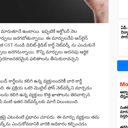
ఏపీ 
మారుతూనే ఉంటాయి. ఇప్పటికే అక్టోబర్ నెల
నిర్
సాగ
ర్పులు జరగబోతున్నాయి. ఈ మార్పులనేవి ఆన్‌లైన్
 GST నుండి డెబిట్-క్రెడిట్ కార్డ్ నెట్‌వర్క్‌ ను ఎంచుకునే
లు జరగనున్నాయి. కొన్ని మార్పులు అదనపు ఆర్థిక
ి ప్రయోజనకరమైన ఫలితాలను తీసుకురావచ్చని
ెయిడ్ కార్డ్‌లను కలిగి ఉన్న వ్యక్తులందరికీ వారి కార్డ్
Mo
. ఈ ప్రక్రియ ఒకరి మొబైల్ ఫోన్ నెట్‌వర్క్‌ని మార్చడం
అల్బా
డులను కలిగి ఉన్న వ్యక్తులు కొత్త ఖాతాలను తెరవాల్సిన
చేస్తు
పే వంటి ఇతర నెట్‌వర్క్‌లకు మారే విలుంటుంది.
సంకల్
మారుస
 చరిత్రపై ఎటువంటి ప్రభావం చూపదు. ఈ మార్పు వ్యక్తులు తమ
విస్త
‌వర్క్‌ను ఎంచుకోవడానికి వారికి అధికారం కల్పించడం
తడిసి