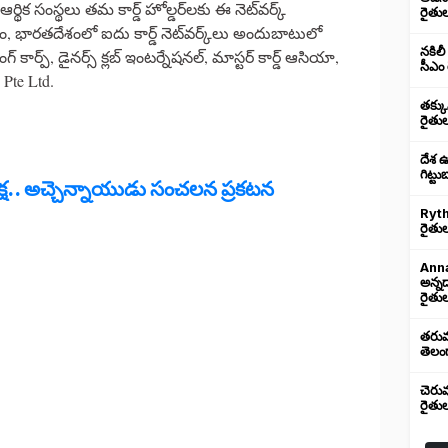
ర్థిక సంస్థలు తమ కార్డ్ హోల్డర్‌లకు ఈ నెట్‌వర్క్
రైతు
తం, భారతదేశంలో ఐదు కార్డ్ నెట్‌వర్క్‌లు అందుబాటులో
నకిలీ
గ్ కార్ప్, డైనర్స్ క్లబ్ ఇంటర్నేషనల్, మాస్టర్ కార్డ్ ఆసియా,
సీఎం 
Pte Ltd.
తక్క
రైతు
దేశ 
గిట్ట
దీక్ష.. అచ్చెన్నాయుడు సంచలన ప్రకటన
Ryth
రైతుల
Anna
అన్న
రైతుల
తరుము
తెలంగ
చెరు
రైతు