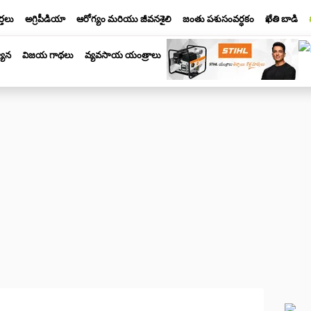
్తలు
అగ్రిపీడియా
ఆరోగ్యం మరియు జీవనశైలి
జంతు పశుసంవర్ధకం
ఖేతి బాడి
యాన
విజయ గాథలు
వ్యవసాయ యంత్రాలు