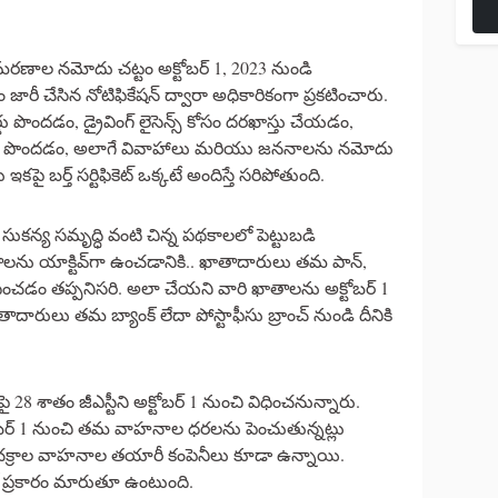
 మరణాల నమోదు చట్టం అక్టోబర్ 1, 2023 నుండి
జారీ చేసిన నోటిఫికేషన్ ద్వారా అధికారికంగా ప్రకటించారు.
ు పొందడం, డ్రైవింగ్ లైసెన్స్ కోసం దరఖాస్తు చేయడం,
స్‌పోర్ట్ పొందడం, అలాగే వివాహాలు మరియు జననాలను నమోదు
ై బర్త్‌ సర్టిఫికెట్‌ ఒక్కటే అందిస్తే సరిపోతుంది.
 సుకన్య సమృద్ధి వంటి చిన్న పథకాలలో పెట్టుబడి
ను యాక్టివ్‌గా ఉంచడానికి.. ఖాతాదారులు తమ పాన్,
దించడం తప్పనిసరి. అలా చేయని వారి ఖాతాలను అక్టోబర్ 1
ాదారులు తమ బ్యాంక్ లేదా పోస్టాఫీసు బ్రాంచ్ నుండి దీనికి
లపై 28 శాతం జీఎస్టీని అక్టోబర్ 1 నుంచి విధించనున్నారు.
బర్ 1 నుంచి తమ వాహనాల ధరలను పెంచుతున్నట్లు
ు చక్రాల వాహనాల తయారీ కంపెనీలు కూడా ఉన్నాయి.
్రకారం మారుతూ ఉంటుంది.