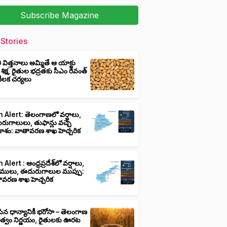
Subscribe Magazine
Stories
ీ విత్తనాలు అమ్మితే ఆ యాక్టు
 శిక్ష, రైతుల భద్రతకు సీఎం రేవంత్
ి కీలక చర్యలు
 Alert: తెలంగాణలో వర్షాలు,
ుగాలులు, తుఫాన్లు వచ్చే
ాశం: వాతావరణ శాఖ హెచ్చరిక
 Alert : ఆంధ్రప్రదేశ్‌లో వర్షాలు,
ములు, ఈదురుగాలుల ముప్పు:
ావరణ శాఖ హెచ్చరిక
ిన ధాన్యానికీ భరోసా – తెలంగాణ
ుత్వం నిర్ణయం, రైతులకు ఊరట