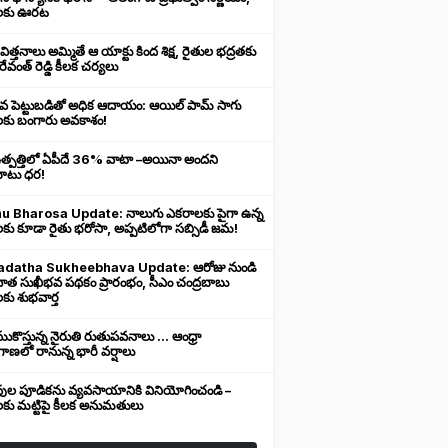
లకు ఊరట
 విత్తనాలు అమ్మితే ఆ యాక్టు కింద శిక్ష, రైతుల భద్రతకు
రేవంత్ రెడ్డి కీలక చర్యలు
ువ పెట్టుబడితో అధిక ఆదాయం: ఆయిల్ పామ్ సాగు
లకు బంగారు అవకాశం!
ఉత్పత్తిలో ఏపీదే 36% వాటా –అయినా అందని
ుబాటు ధర!
u Bharosa Update: నాలుగు ఎకరాలకు పైగా ఉన్న
కు కూడా రైతు భరోసా, అప్పటిలోగా సబ్సిడీ జమ!
datha Sukheebhava Update: ఆరోజు నుండి
దాత సుఖీభవ పథకం ప్రారంభం, సీఎం చంద్రబాబు
కు శుభవార్త
కొస్తున్న నైరుతి రుతుపవనాలు ... ఆంధ్రా
ాణలో రానున్న భారీ వర్షాలు
వుల పూడికను వ్యవసాయానికి వినియోగించండి –
లకు మట్టిపై కీలక అనుమతులు