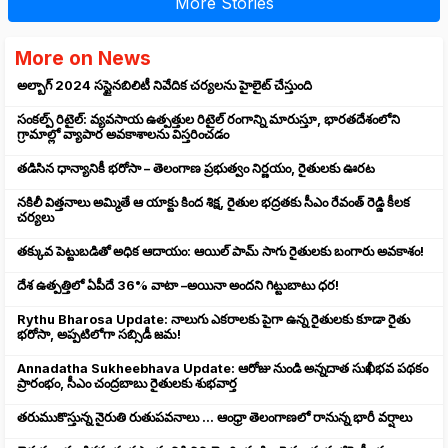
More Stories
More on News
అల్బాగ్ 2024 సస్టైనబిలిటీ నివేదిక చర్యలను హైలైట్ చేస్తుంది
సంకల్ప్ రిటైల్: వ్యవసాయ ఉత్పత్తుల రిటైల్ రంగాన్ని మారుస్తూ, భారతదేశంలోని
గ్రామాల్లో వ్యాపార అవకాశాలను విస్తరించడం
తడిసిన ధాన్యానికీ భరోసా – తెలంగాణ ప్రభుత్వం నిర్ణయం, రైతులకు ఊరట
నకిలీ విత్తనాలు అమ్మితే ఆ యాక్టు కింద శిక్ష, రైతుల భద్రతకు సీఎం రేవంత్ రెడ్డి కీలక
చర్యలు
తక్కువ పెట్టుబడితో అధిక ఆదాయం: ఆయిల్ పామ్ సాగు రైతులకు బంగారు అవకాశం!
దేశ ఉత్పత్తిలో ఏపీదే 36% వాటా –అయినా అందని గిట్టుబాటు ధర!
Rythu Bharosa Update: నాలుగు ఎకరాలకు పైగా ఉన్న రైతులకు కూడా రైతు
భరోసా, అప్పటిలోగా సబ్సిడీ జమ!
Annadatha Sukheebhava Update: ఆరోజు నుండి అన్నదాత సుఖీభవ పథకం
ప్రారంభం, సీఎం చంద్రబాబు రైతులకు శుభవార్త
తరుముకొస్తున్న నైరుతి రుతుపవనాలు ... ఆంధ్రా తెలంగాణలో రానున్న భారీ వర్షాలు