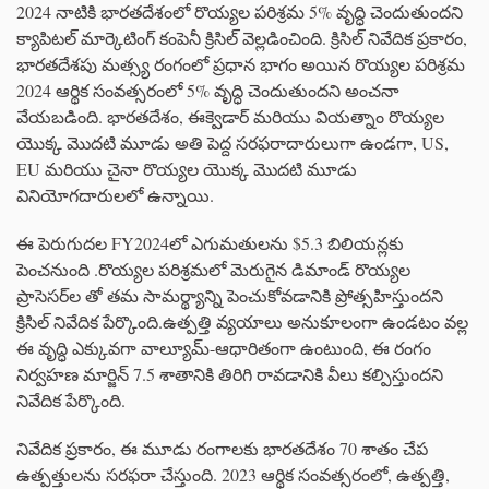
2024 నాటికి భారతదేశంలో రొయ్యల పరిశ్రమ 5% వృద్ధి చెందుతుందని
క్యాపిటల్ మార్కెటింగ్ కంపెనీ క్రిసిల్ వెల్లడించింది. క్రిసిల్ నివేదిక ప్రకారం,
భారతదేశపు మత్స్య రంగంలో ప్రధాన భాగం అయిన రొయ్యల పరిశ్రమ
2024 ఆర్థిక సంవత్సరంలో 5% వృద్ధి చెందుతుందని అంచనా
వేయబడింది. భారతదేశం, ఈక్వెడార్ మరియు వియత్నాం రొయ్యల
యొక్క మొదటి మూడు అతి పెద్ద సరఫరాదారులుగా ఉండగా, US,
EU మరియు చైనా రొయ్యల యొక్క మొదటి మూడు
వినియోగదారులలో ఉన్నాయి.
ఈ పెరుగుదల FY2024లో ఎగుమతులను $5.3 బిలియన్లకు
పెంచనుంది .రొయ్యల పరిశ్రమలో మెరుగైన డిమాండ్ రొయ్యల
ప్రాసెసర్‌ల తో తమ సామర్థ్యాన్ని పెంచుకోవడానికి ప్రోత్సహిస్తుందని
క్రిసిల్ నివేదిక పేర్కొంది.ఉత్పత్తి వ్యయాలు అనుకూలంగా ఉండటం వల్ల
ఈ వృద్ధి ఎక్కువగా వాల్యూమ్-ఆధారితంగా ఉంటుంది, ఈ రంగం
నిర్వహణ మార్జిన్ 7.5 శాతానికి తిరిగి రావడానికి వీలు కల్పిస్తుందని
నివేదిక పేర్కొంది.
నివేదిక ప్రకారం, ఈ మూడు రంగాలకు భారతదేశం 70 శాతం చేప
ఉత్పత్తులను సరఫరా చేస్తుంది. 2023 ఆర్థిక సంవత్సరంలో, ఉత్పత్తి,