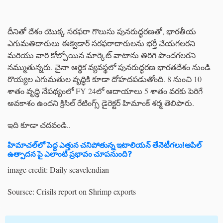
దీనితో దేశం యొక్క సరఫరా గొలుసు పునరుద్ధరణతో, భారతీయ
ఎగుమతిదారులు ఈక్వెడార్ సరఫరాదారులను భర్తీ చేయగలరని
మరియు వారి కోల్పోయిన మార్కెట్ వాటాను తిరిగి పొందగలరని
నమ్ముతున్నరు. చైనా ఆర్థిక వ్యవస్థలో పునరుద్ధరణ భారతదేశం నుండి
రొయ్యల ఎగుమతుల వృద్ధికి కూడా దోహదపడుతోంది. 8 నుంచి 10
శాతం వృద్ధి నేపథ్యంలో FY 24లో ఆదాయాలు 5 శాతం వరకు పెరిగే
అవకాశం ఉందని క్రిసిల్ రేటింగ్స్ డైరెక్టర్ హిమాంక్ శర్మ తెలిపారు.
ఇది కూడా చదవండి..
హిమాచల్‌లో పెద్ద ఎత్తున చనిపోతున్న ఇటాలియన్ తేనెటీగలు!ఆపిల్
ఉత్పాదన పై ఎలాంటి ప్రభావం చూపనుంది?
image credit: Daily scavelendian
Soursce: Crisils report on Shrimp exports