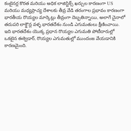
కంటైనర్ల కొరత మరియు అధిక లాజిస్టిక్స్ ఖర్చుల కారణంగా US
మరియు మధ్యప్రాచ్య దేశాలకు తీవ్ర వేడి తరంగాల ప్రభావం కారణంగా
భారతీయ రొయ్యల మార్కెట్లు తీవ్రంగా దెబ్బతిన్నాయి, అలాగే చైనాలో
తదుపరి లాక్డౌన్ల వళ్ళ భారతదేశం నుండి ఎగుమతులు క్షీణించాయి.
ఇది భారతదేశం యొక్క ప్రధాన రొయ్యల ఎగుమతి పోటీదారుల్లో
ఒకటైన ఈక్వెడార్, రొయ్యల ఎగుమతుల్లో ముందంజ వేయడానికి
కారణమైంది.