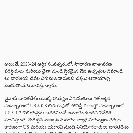
అయితే, 2023-24 ఆర్థిక సంవత్సరంలో, సాధారణ వాతావరణ
పరిస్థితులు మరియు చైనా నుండి స్థిరమైన చేప ఉత్పత్తుల డిమాండ్‌
లు భారతీయ చేపల ఎగుమతిదారులకు చక్కని ఆదాయాన్ని
పెంచుతాయని భావిస్తున్నారు.
చైనాకు భారతదేశం యొక్క రొయ్యల ఎగుమతులు గత ఆర్థిక
సంవత్సరంలో US $ 0.8 బిలియన్లతో పోలిస్తే ఈ ఆర్థిక సంవత్సరంలో
US $ 1.2 బిలియన్లను అధిగమించే అవకాశం ఉందని నివేదిక
సూచిస్తుంది. మెరుగైన నాణ్యత మరియు వ్యాధి నియంత్రణ చర్యల
కారణంగా US మరియు యూరప్ నుండి వినియోగదారులు భారతదేశం