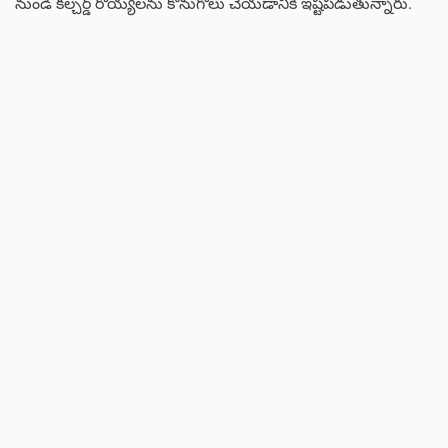
నుండి కల్చర్డ్ రొయ్యలను కొనుగోలు చేయడానికి ఇష్టపడుతున్నారు.