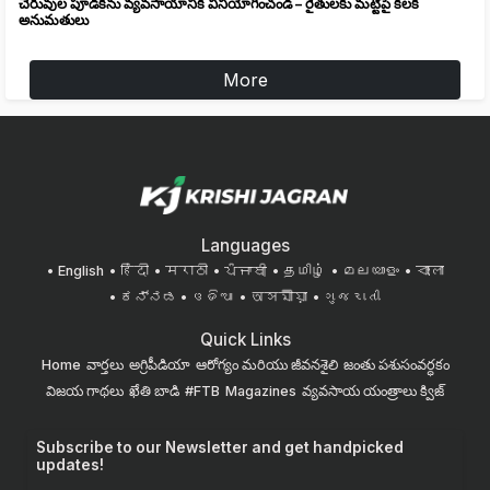
చెరువుల పూడికను వ్యవసాయానికి వినియోగించండి – రైతులకు మట్టిపై కీలక
అనుమతులు
More
Languages
English
हिंदी
मराठी
ਪੰਜਾਬੀ
தமிழ்
മലയാളം
বাংলা
ಕನ್ನಡ
ଓଡିଆ
অসমীয়া
ગુજરાતી
Quick Links
Home
వార్తలు
అగ్రిపీడియా
ఆరోగ్యం మరియు జీవనశైలి
జంతు పశుసంవర్ధకం
విజయ గాథలు
ఖేతి బాడి
#FTB
Magazines
వ్యవసాయ యంత్రాలు
క్విజ్
Subscribe to our Newsletter and get handpicked
updates!