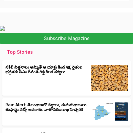
Subscribe Magazine
Top Stories
నకిలీ విత్తనాలు అమ్మితే ఆ యాక్టు కింద శిక్ష, రైతుల
భద్రతకు సీఎం రేవంత్ రెడ్డి కీలక చర్యలు
Rain Alert: తెలంగాణలో వర్షాలు, ఈదురుగాలులు,
తుఫాన్లు వచ్చే అవకాశం: వాతావరణ శాఖ హెచ్చరిక