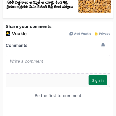
నకిలీ విత్తనాలు అమ్మితే ఆ యాక్టు కింద శిక్ష,
రైతుల భద్రతకు సీఎం రేవంత్ రెడ్డి కీలక చర్యలు
Share your comments