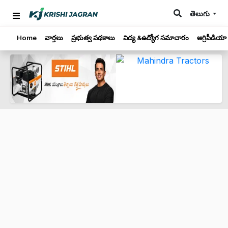
తెలుగు
Home
వార్తలు
ప్రభుత్వ పథకాలు
విద్య &ఉద్యోగ సమాచారం
అగ్రిపీడియా