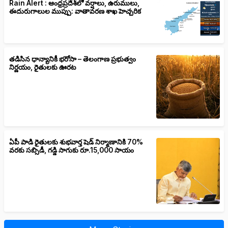
Rain Alert : ఆంధ్రప్రదేశ్‌లో వర్షాలు, ఉరుములు,
ఈదురుగాలుల ముప్పు: వాతావరణ శాఖ హెచ్చరిక
తడిసిన ధాన్యానికీ భరోసా – తెలంగాణ ప్రభుత్వం
నిర్ణయం, రైతులకు ఊరట
ఏపీ పాడి రైతులకు శుభవార్త షెడ్ నిర్మాణానికి 70%
వరకు సబ్సిడీ, గడ్డి సాగుకు రూ.15,000 సాయం