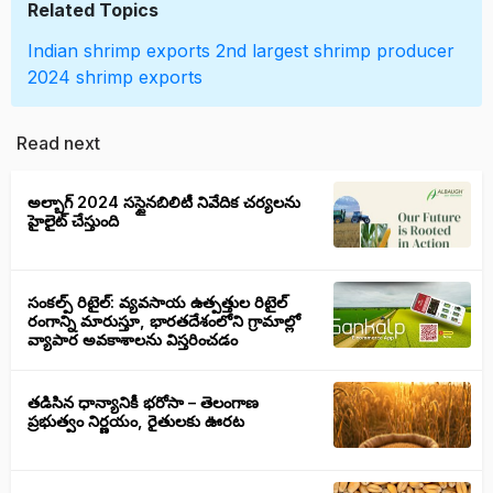
Related Topics
Indian shrimp exports
2nd largest shrimp producer
2024 shrimp exports
Read next
అల్బాగ్ 2024 సస్టైనబిలిటీ నివేదిక చర్యలను
హైలైట్ చేస్తుంది
సంకల్ప్ రిటైల్: వ్యవసాయ ఉత్పత్తుల రిటైల్
రంగాన్ని మారుస్తూ, భారతదేశంలోని గ్రామాల్లో
వ్యాపార అవకాశాలను విస్తరించడం
తడిసిన ధాన్యానికీ భరోసా – తెలంగాణ
ప్రభుత్వం నిర్ణయం, రైతులకు ఊరట