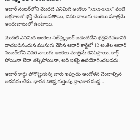
ఆధార్ నంబర్‌లోని మొదటి ఎనిమిది అంకెలు "xxxx-xxxx" వంటి
అక్షరాలతో భర్తీ చేయబడతాయి, చివరి నాలుగు అంకెలు మాత్రమే
అందుబాటులో ఉంటాయి.
మొదటి ఎనిమిది అంకెలు సబ్‌స్క్రైబర్ ఐడెంటిటీని భద్రపరచడానికి
దాచబడినందున ముసుగు వేసిన ఆధార్ కార్డ్‌లో 12 అంకెల ఆధార్
నంబర్‌లోని చివరి నాలుగు అంకెలు మాత్రమే కనిపిస్తాయి. కార్డ్
పోయినా లేదా తప్పిపోయినా, అది ఇకపై ఉపయోగించబడదు.
ఆధార్ కార్డు పోగొట్టుకున్న వారు ఇప్పుడు ఆందోళన చెందాల్సిన
అవసరం లేదు. భారత విశిష్ట గుర్తింపు ప్రాధికార సంస్థ...