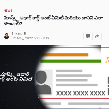
NEWS
మాస్క్డ్ ఆధార్ కార్డ్ అంటే ఏమిటి మరియు దానిని ఎలా
పొందాలి?
Srikanth B
12 May, 2022 5:10 PM IST