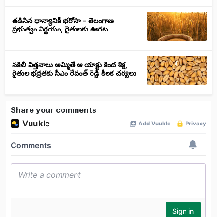
తడిసిన ధాన్యానికీ భరోసా – తెలంగాణ
ప్రభుత్వం నిర్ణయం, రైతులకు ఊరట
నకిలీ విత్తనాలు అమ్మితే ఆ యాక్టు కింద శిక్ష,
రైతుల భద్రతకు సీఎం రేవంత్ రెడ్డి కీలక చర్యలు
Share your comments