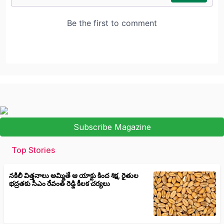
Subscribe Magazine
Top Stories
నకిలీ విత్తనాలు అమ్మితే ఆ యాక్టు కింద శిక్ష, రైతుల
భద్రతకు సీఎం రేవంత్ రెడ్డి కీలక చర్యలు