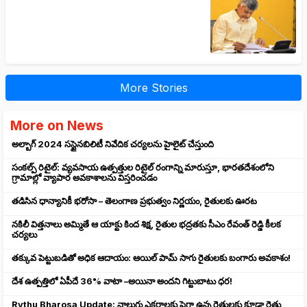
More Stories
More on News
అల్బాగ్ 2024 సస్టైనబిలిటీ నివేదిక చర్యలను హైలైట్ చేస్తుంది
సంకల్ప్ రిటైల్: వ్యవసాయ ఉత్పత్తుల రిటైల్ రంగాన్ని మారుస్తూ, భారతదేశంలోని
గ్రామాల్లో వ్యాపార అవకాశాలను విస్తరించడం
తడిసిన ధాన్యానికీ భరోసా – తెలంగాణ ప్రభుత్వం నిర్ణయం, రైతులకు ఊరట
నకిలీ విత్తనాలు అమ్మితే ఆ యాక్టు కింద శిక్ష, రైతుల భద్రతకు సీఎం రేవంత్ రెడ్డి కీలక
చర్యలు
తక్కువ పెట్టుబడితో అధిక ఆదాయం: ఆయిల్ పామ్ సాగు రైతులకు బంగారు అవకాశం!
దేశ ఉత్పత్తిలో ఏపీదే 36% వాటా –అయినా అందని గిట్టుబాటు ధర!
Rythu Bharosa Update: నాలుగు ఎకరాలకు పైగా ఉన్న రైతులకు కూడా రైతు