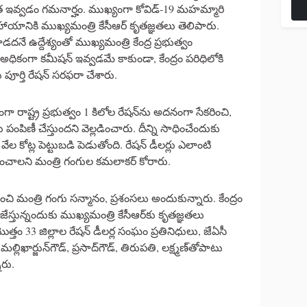
ధాన్యత ఇవ్వడం గమనార్హం. ముఖ్యంగా కోవిడ్-19 మహమ్మారి
నికి ముఖ్యమంత్రి కేసీఆర్ కృతజ్ఞతలు తెలిపారు.
 ఉద్దేశ్యంతో ముఖ్యమంత్రి కేంద్ర ప్రభుత్వం
ికంగా కమీషన్ ఇవ్వడమే కాకుండా, కేంద్రం పరిధిలోకి
పూర్తి రేషన్ సరఫరా చేశారు.
గా రాష్ట్ర ప్రభుత్వం 1 కిలోల రేషన్‌ను అదనంగా సేకరించి,
ోలు పంపిణీ చేస్తుందని వెల్లడించారు. దీన్ని సాధించేందుకు
 వేల కోట్ల పెట్టుబడి పెడుతోంది. రేషన్ డీలర్లు ఎలాంటి
చాలని మంత్రి గంగుల కమలాకర్ కోరారు.
ంచి మంత్రి గంగు సన్మానం, ప్రశంసలు అందుకున్నారు. కేంద్రం
్తున్నందుకు ముఖ్యమంత్రి కేసీఆర్‌కు కృతజ్ఞతలు
ొత్తం 33 జిల్లాల రేషన్‌ డీలర్ల సంఘం ప్రతినిధులు, జేఏసీ
లిఖార్జున్‌గౌడ్‌, ప్రసాద్‌గౌడ్‌, తిరుపతి, లక్ష్మణ్‌తోపాటు
ారు.