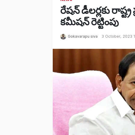
రేషన్ డీలర్లకు రాష్ట్
కమీషన్ రెట్టింపు
Gokavarapu siva
3 October, 2023 