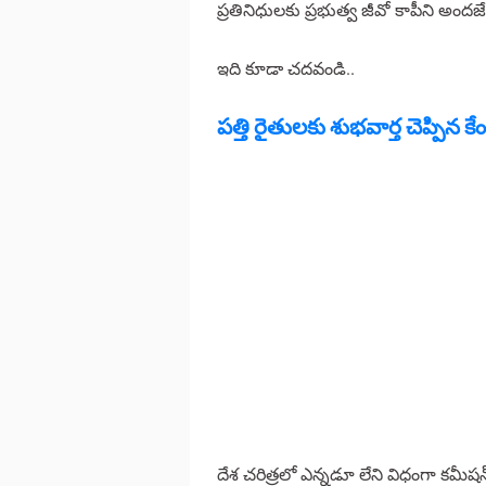
ప్రతినిధులకు ప్రభుత్వ జీవో కాపీని అంద
ఇది కూడా చదవండి..
పత్తి రైతులకు శుభవార్త చెప్పిన క
దేశ చరిత్రలో ఎన్నడూ లేని విధంగా కమీ