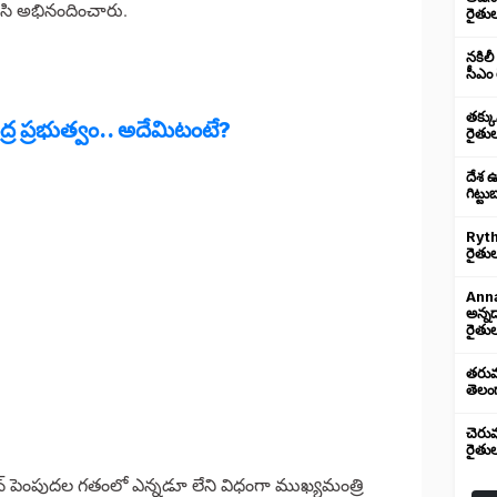
జేసి అభినందించారు.
రైతు
నకిలీ
సీఎం 
తక్క
ేంద్ర ప్రభుత్వం.. అదేమిటంటే?
రైతు
దేశ 
గిట్ట
Ryth
రైతుల
Anna
అన్న
రైతుల
తరుము
తెలంగ
చెరు
రైతు
షన్ పెంపుదల గతంలో ఎన్నడూ లేని విధంగా ముఖ్యమంత్రి