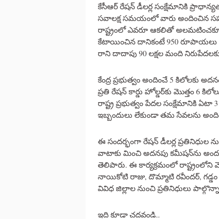
కేసీఆర్ రేషన్ డీలర్ల సంక్షేమానికి ప్రా
సవాలక్ష సమయంలో వారు అందించిన సహాయా
రాష్ట్రంలో ఎవరూ ఆకలితో అలమటించకూడదనే
కేటాయించిన దానికంటే 950 రూపాయలు అధ
రాని దాదాపు 90 లక్షల మంది నిరుపేదలకు 
కేంద్ర ప్రభుత్వం అందించే 5 కిలోలకు అదనం
ప్రతి రేషన్ కార్డు హోల్డర్‌కు మొత్తం 6 కిల
రాష్ట్ర ప్రభుత్వం పేదల సంక్షేమానికి ఏటా 3
ఇబ్బందులు లేకుండా తమ సేవలను అందిం
ఈ సందర్భంగా రేషన్ డీలర్ల ప్రతినిధుల ను
వాటాకు మించి అదనపు కమీషన్‌ను అందజేస
తెలిపారు. ఈ కార్యక్రమంలో రాష్ట్రంలోని మ
నాయికోటి రాజు, దొమ్మాటి రవీందర్‌, గడ్డం మల్
వివిధ జిల్లాల నుంచి ప్రతినిధులు పాల్గొన్న
ఇది కూడా చదవండి..