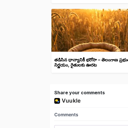
తడిసిన ధాన్యానికీ భరోసా – తెలంగాణ ప్రభు
నిర్ణయం, రైతులకు ఊరట
Share your comments