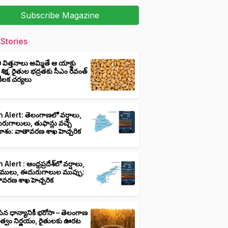
Subscribe Magazine
Stories
ీ విత్తనాలు అమ్మితే ఆ యాక్టు
 శిక్ష, రైతుల భద్రతకు సీఎం రేవంత్
ి కీలక చర్యలు
 Alert: తెలంగాణలో వర్షాలు,
ుగాలులు, తుఫాన్లు వచ్చే
ాశం: వాతావరణ శాఖ హెచ్చరిక
 Alert : ఆంధ్రప్రదేశ్‌లో వర్షాలు,
ములు, ఈదురుగాలుల ముప్పు:
ావరణ శాఖ హెచ్చరిక
ిన ధాన్యానికీ భరోసా – తెలంగాణ
ుత్వం నిర్ణయం, రైతులకు ఊరట