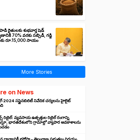
పాడి రైతులకు శుభవార్త షెడ్
మాణానికి 70% వరకు సబ్సిడీ, గడ్డి
ుకు రూ.15,000 సాయం
More Stories
re on News
గ్ 2024 సస్టైనబిలిటీ నివేదిక చర్యలను హైలైట్
ంది
ప్ రిటైల్: వ్యవసాయ ఉత్పత్తుల రిటైల్ రంగాన్ని
్తూ, భారతదేశంలోని గ్రామాల్లో వ్యాపార అవకాశాలను
రించడం
న ధాన్యానికీ భరోసా – తెలంగాణ ప్రభుత్వం నిర్ణయం,