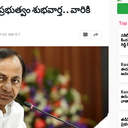
ర ప్రభుత్వం శుభవార్త.. వారికి
Top 
11:00 AM IST
నకిల
కింద
రెడ్డ
Rain
ఈదుర
అవక
Rain
ఉరు
వాత
తడిస
ప్రభ