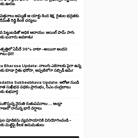
లకు ఊరట
 విత్తనాలు అమ్మితే ఆ యాక్టు కింద శిక్ష, రైతుల భద్రతకు
రేవంత్ రెడ్డి కీలక చర్యలు
ువ పెట్టుబడితో అధిక ఆదాయం: ఆయిల్ పామ్ సాగు
లకు బంగారు అవకాశం!
ఉత్పత్తిలో ఏపీదే 36% వాటా –అయినా అందని
ుబాటు ధర!
u Bharosa Update: నాలుగు ఎకరాలకు పైగా ఉన్న
కు కూడా రైతు భరోసా, అప్పటిలోగా సబ్సిడీ జమ!
datha Sukheebhava Update: ఆరోజు నుండి
దాత సుఖీభవ పథకం ప్రారంభం, సీఎం చంద్రబాబు
కు శుభవార్త
కొస్తున్న నైరుతి రుతుపవనాలు ... ఆంధ్రా
ాణలో రానున్న భారీ వర్షాలు
వుల పూడికను వ్యవసాయానికి వినియోగించండి –
లకు మట్టిపై కీలక అనుమతులు