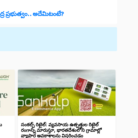
ేంద్ర ప్రభుత్వం.. అదేమిటంటే?
ు
సంకల్ప్ రిటైల్: వ్యవసాయ ఉత్పత్తుల రిటైల్
రంగాన్ని మారుస్తూ, భారతదేశంలోని గ్రామాల్లో
వ్యాపార అవకాశాలను విస్తరించడం