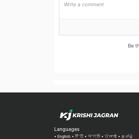
Languages
English
हिंदी
मराठी
ਪੰਜਾਬੀ
தமிழ்