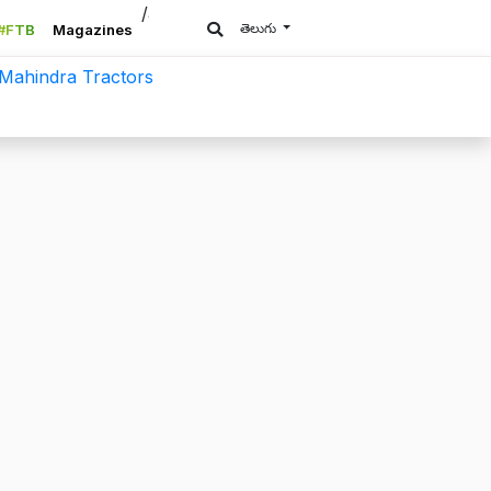
/a>
తెలుగు
#FTB
Magazines