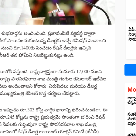
ఏపీ 
ం శుభవార్తను అందించింది. ప్రజాపంపిణీ వ్యవస్థ ద్వారా
నిర్
సాగ
ీలో పాలుపంచుకుంటున్న డీలర్లకు ఇచ్చే కమీషన్ పెంచాలని
0 నుంచి రూ.1400కు పెంచడం రేషన్ డీలర్లకు ఇచ్చిన
ఆర్‌ తన హామీని నిలబెట్టుకునట్లు ఉంది.
లోకి వస్తుంది, రాష్ట్రవ్యాప్తంగా సుమారు 17,000 మంది
. రాష్ట్ర పౌరసరఫరాల శాఖ మంత్రి గంగుల కమలాకర్‌ ఇటీవల
ేవలు అందించాలని కోరారు. నిరుపేదలు మరియు డీలర్ల
Mo
 ముఖ్యమంత్రి కేసీఆర్ కొత్త చర్యలు చేపట్టారు.
అల్బా
చేస్తు
వం ఇప్పుడు రూ.303 కోట్ల వార్షిక భారాన్ని భరించనుండగా, ఈ
సంకల్
ూ.245 కోట్లను రాష్ట్ర ప్రభుత్వమే సొంతంగా భ రించి రేషన్
మారుస
ువైన సేవలకు గుర్తింపుగా రాష్ట్ర పౌరసరఫరాల శాఖ మంత్రి
విస్త
ాసంలో రేషన్ డీలర్ల జాయింట్ యాక్షన్ కమిటీ (జేఏసీ)
తడిసి