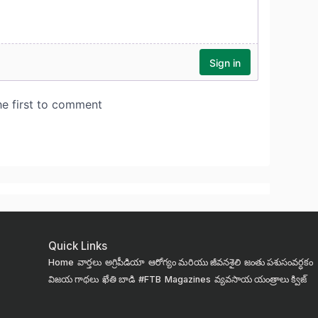
Quick Links
Home
వార్తలు
అగ్రిపీడియా
ఆరోగ్యం మరియు జీవనశైలి
జంతు పశుసంవర్ధకం
విజయ గాథలు
ఖేతి బాడి
#FTB
Magazines
వ్యవసాయ యంత్రాలు
క్విజ్