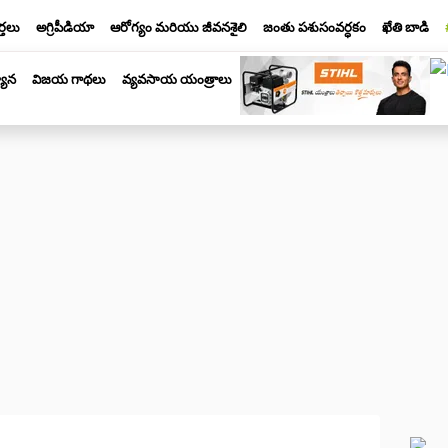
్తలు
అగ్రిపీడియా
ఆరోగ్యం మరియు జీవనశైలి
జంతు పశుసంవర్ధకం
ఖేతి బాడి
యాన
విజయ గాథలు
వ్యవసాయ యంత్రాలు