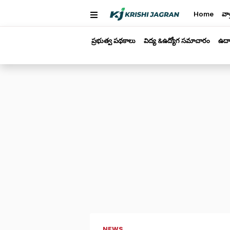
Home
వార
ప్రభుత్వ పథకాలు
విద్య &ఉద్యోగ సమాచారం
ఉద్
NEWS