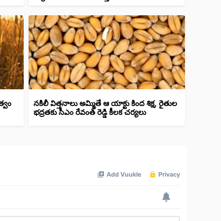
త్వం
నకిలీ విత్తనాలు అమ్మితే ఆ యాక్టు కింద శిక్ష, రైతుల
భద్రతకు సీఎం రేవంత్ రెడ్డి కీలక చర్యలు