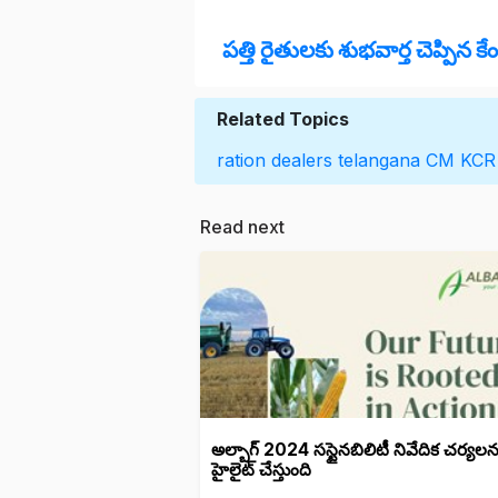
పత్తి రైతులకు శుభవార్త చెప్పిన క
Related Topics
ration dealers
telangana
CM KCR
Read next
అల్బాగ్ 2024 సస్టైనబిలిటీ నివేదిక చర్యలన
హైలైట్ చేస్తుంది